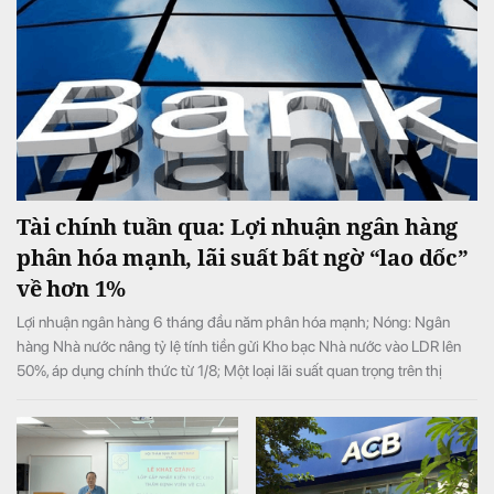
Tài chính tuần qua: Lợi nhuận ngân hàng
phân hóa mạnh, lãi suất bất ngờ “lao dốc”
về hơn 1%
Lợi nhuận ngân hàng 6 tháng đầu năm phân hóa mạnh; Nóng: Ngân
hàng Nhà nước nâng tỷ lệ tính tiền gửi Kho bạc Nhà nước vào LDR lên
50%, áp dụng chính thức từ 1/8; Một loại lãi suất quan trọng trên thị
trường giảm sâu, xuống còn hơn 1%/năm, …