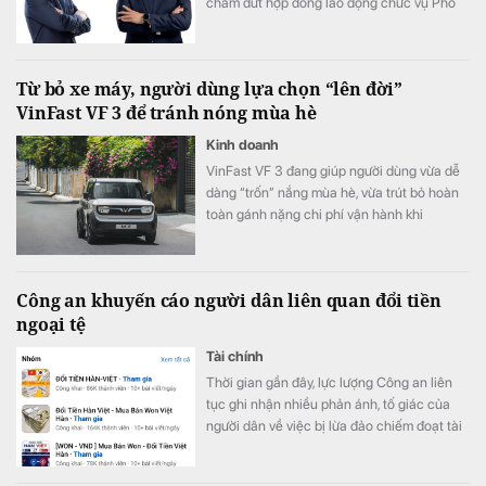
chấm dứt hợp đồng lao động chức vụ Phó
Tổng giám đốc đối với ông Nguyễn Minh
Tâm và ông Hồ Doãn Cường theo nguyện
vọng cá nhân. Các quyết định có hiệu lực
Từ bỏ xe máy, người dùng lựa chọn “lên đời”
kể từ ngày 31/7/2026.
VinFast VF 3 để tránh nóng mùa hè
Kinh doanh
VinFast VF 3 đang giúp người dùng vừa dễ
dàng “trốn” nắng mùa hè, vừa trút bỏ hoàn
toàn gánh nặng chi phí vận hành khi
chuyển đổi từ xe máy lên ô tô.
Công an khuyến cáo người dân liên quan đổi tiền
ngoại tệ
Tài chính
Thời gian gần đây, lực lượng Công an liên
tục ghi nhận nhiều phản ánh, tố giác của
người dân về việc bị lừa đảo chiếm đoạt tài
sản khi tham gia các hoạt động đổi tiền
ngoại tệ trực tuyến, đặc biệt là giao dịch