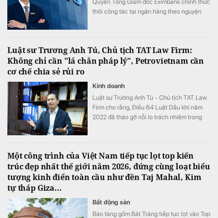
Quyền Tổng Giám đốc Eximbank chính thức
thôi công tác tại ngân hàng theo nguyện
vọng cá nhân từ ngày 1/8.
Luật sư Trương Anh Tú, Chủ tịch TAT Law Firm:
Không chỉ cần "lá chắn pháp lý", Petrovietnam cần
cơ chế chia sẻ rủi ro
Kinh doanh
Luật sư Trương Anh Tú - Chủ tịch TAT Law
Firm cho rằng, Điều 64 Luật Dầu khí năm
2022 đã tháo gỡ nỗi lo trách nhiệm trong
hoạt động tìm kiếm, thăm dò. Tuy nhiên, để
Tập đoàn Công nghiệp - Năng lượng Quốc
gia Viêt Nam (Petrovietnam) tiếp tục đầu tư
Một công trình của Việt Nam tiếp tục lọt top kiến
gia tăng trữ lượng, điều cần thiết không chỉ
trúc đẹp nhất thế giới năm 2026, đứng cùng loạt biểu
là "lá chắn pháp lý" mà còn là cơ chế chia
tượng kinh điển toàn cầu như đền Taj Mahal, Kim
sẻ rủi ro.
tự tháp Giza...
Bất động sản
Bảo tàng gốm Bát Tràng tiếp tục lọt vào Top