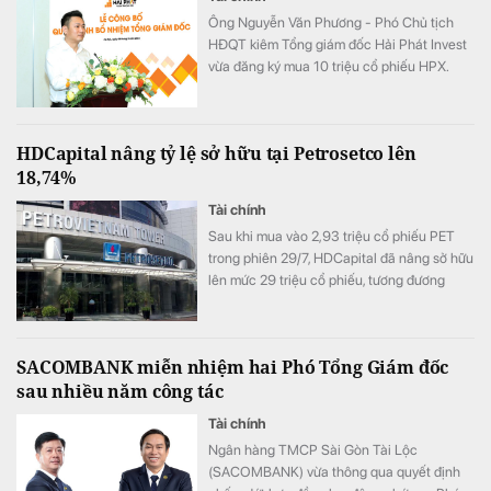
Ông Nguyễn Văn Phương - Phó Chủ tịch
HĐQT kiêm Tổng giám đốc Hải Phát Invest
vừa đăng ký mua 10 triệu cổ phiếu HPX.
HDCapital nâng tỷ lệ sở hữu tại Petrosetco lên
18,74%
Tài chính
Sau khi mua vào 2,93 triệu cổ phiếu PET
trong phiên 29/7, HDCapital đã nâng sở hữu
lên mức 29 triệu cổ phiếu, tương đương
18,74% vốn Petrosetco.
SACOMBANK miễn nhiệm hai Phó Tổng Giám đốc
sau nhiều năm công tác
Tài chính
Ngân hàng TMCP Sài Gòn Tài Lộc
(SACOMBANK) vừa thông qua quyết định