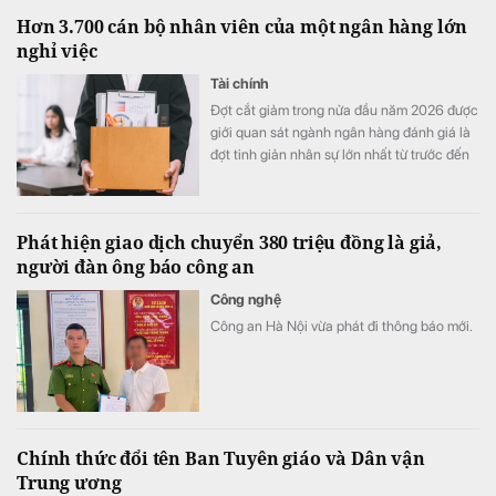
giữa đồng Việt Nam (VND) và Won Hàn
Hơn 3.700 cán bộ nhân viên của một ngân hàng lớn
Quốc (KRW).
nghỉ việc
Tài chính
Đợt cắt giảm trong nửa đầu năm 2026 được
giới quan sát ngành ngân hàng đánh giá là
đợt tinh giản nhân sự lớn nhất từ trước đến
nay tại nhà băng này.
Phát hiện giao dịch chuyển 380 triệu đồng là giả,
người đàn ông báo công an
Công nghệ
Công an Hà Nội vừa phát đi thông báo mới.
Chính thức đổi tên Ban Tuyên giáo và Dân vận
Trung ương