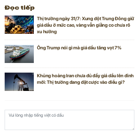
thương mại, chi phí sản xuất và nguy cơ
Đọc tiếp
gián đoạn nguồn cung.
Thị trường ngày 31/7: Xung đột Trung Đông giữ
giá dầu ở mức cao, vàng vẫn giằng co chưa rõ
xu hướng
Ông Trump nói gì mà giá dầu tăng vọt 7%
Khủng hoảng Iran chưa đủ đẩy giá dầu lên đỉnh
mới: Thị trường đang đặt cược vào điều gì?