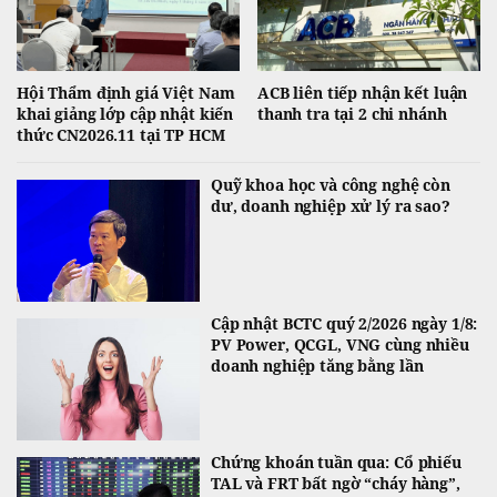
Hội Thẩm định giá Việt Nam
ACB liên tiếp nhận kết luận
khai giảng lớp cập nhật kiến
thanh tra tại 2 chi nhánh
thức CN2026.11 tại TP HCM
Quỹ khoa học và công nghệ còn
dư, doanh nghiệp xử lý ra sao?
Cập nhật BCTC quý 2/2026 ngày 1/8:
PV Power, QCGL, VNG cùng nhiều
doanh nghiệp tăng bằng lần
Chứng khoán tuần qua: Cổ phiếu
TAL và FRT bất ngờ “cháy hàng”,