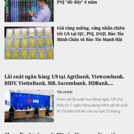
PNJ “dò đáy” 6 năm
Giá vàng miếng, vàng nhẫn chiều
tối 1/8 tại SJC, PNJ, DOJI, Bảo Tín
Minh Châu và Bảo Tín Mạnh Hải
Lãi suất ngân hàng 1/8 tại Agribank, Vietcombank,
BIDV, VietinBank, MB, Sacombank, HDBank,...
Tài chính
Khảo sát lãi suất huy động ngày 1/8 cho
thấy có 7 ngân hàng đang niêm yết lãi suất
từ 7%/năm trở lên cho kỳ hạn 12 tháng.