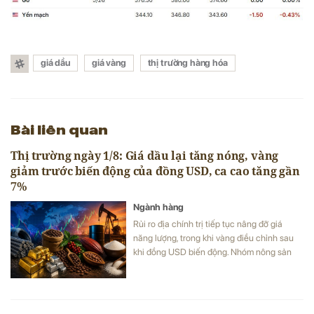
giá dầu
giá vàng
thị trường hàng hóa
Bài liên quan
Thị trường ngày 1/8: Giá dầu lại tăng nóng, vàng
giảm trước biến động của đồng USD, ca cao tăng gần
7%
Ngành hàng
Rủi ro địa chính trị tiếp tục nâng đỡ giá
năng lượng, trong khi vàng điều chỉnh sau
khi đồng USD biến động. Nhóm nông sản
ghi nhận nhiều điểm sáng với cà phê
Arabica và ca cao tăng mạnh nhờ nguồn
cung thắt chặt, còn thị trường thép và
quặng sắt vẫn chịu áp lực từ các yếu tố