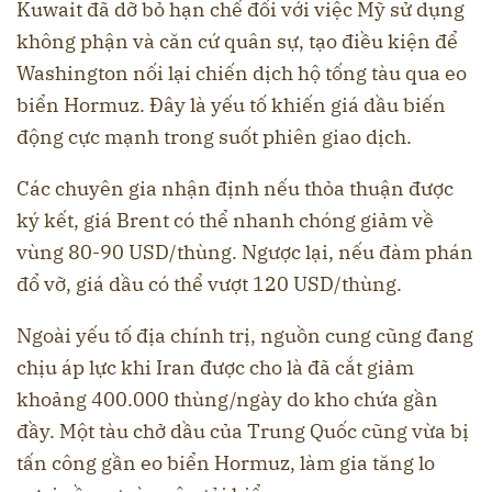
Kuwait đã dỡ bỏ hạn chế đối với việc Mỹ sử dụng
không phận và căn cứ quân sự, tạo điều kiện để
Washington nối lại chiến dịch hộ tống tàu qua eo
biển Hormuz. Đây là yếu tố khiến giá dầu biến
động cực mạnh trong suốt phiên giao dịch.
Các chuyên gia nhận định nếu thỏa thuận được
ký kết, giá Brent có thể nhanh chóng giảm về
vùng 80-90 USD/thùng. Ngược lại, nếu đàm phán
đổ vỡ, giá dầu có thể vượt 120 USD/thùng.
Ngoài yếu tố địa chính trị, nguồn cung cũng đang
chịu áp lực khi Iran được cho là đã cắt giảm
khoảng 400.000 thùng/ngày do kho chứa gần
đầy. Một tàu chở dầu của Trung Quốc cũng vừa bị
tấn công gần eo biển Hormuz, làm gia tăng lo