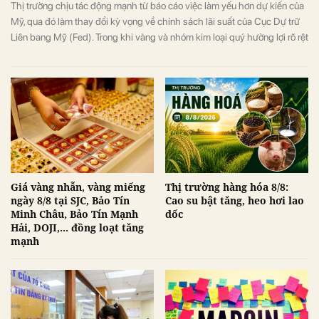
Thị trường chịu tác động mạnh từ báo cáo việc làm yếu hơn dự kiến của
Mỹ, qua đó làm thay đổi kỳ vọng về chính sách lãi suất của Cục Dự trữ
Liên bang Mỹ (Fed). Trong khi vàng và nhóm kim loại quý hưởng lợi rõ rệt
từ triển vọng lãi suất bớt thắt chặt, giá dầu biến động mạnh do những
diễn biến liên quan xung đột Mỹ-Iran và eo biển Hormuz.
Giá vàng nhẫn, vàng miếng
Thị trường hàng hóa 8/8:
ngày 8/8 tại SJC, Bảo Tín
Cao su bật tăng, heo hơi lao
Minh Châu, Bảo Tín Mạnh
dốc
Hải, DOJI,... đồng loạt tăng
mạnh