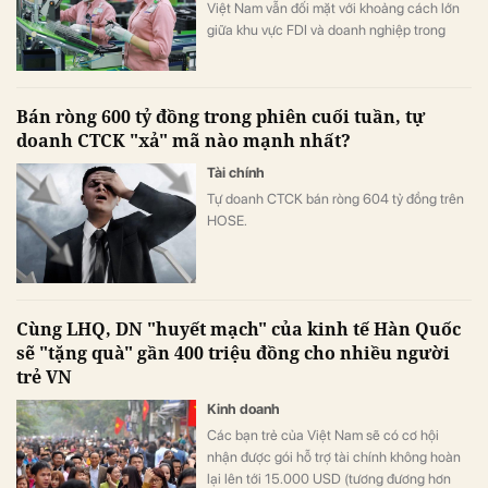
Việt Nam vẫn đối mặt với khoảng cách lớn
giữa khu vực FDI và doanh nghiệp trong
nước. Theo bà Bùi Thu Thủy, Nghị quyết 10-
NQ/TW đặt mục tiêu tháo gỡ "điểm nghẽn"
này bằng những giải pháp vượt trội nhằm
Bán ròng 600 tỷ đồng trong phiên cuối tuần, tự
nâng cao năng lực hấp thụ và thúc đẩy liên
doanh CTCK "xả" mã nào mạnh nhất?
kết giữa hai khu vực.
Tài chính
Tự doanh CTCK bán ròng 604 tỷ đồng trên
HOSE.
Cùng LHQ, DN "huyết mạch" của kinh tế Hàn Quốc
sẽ "tặng quà" gần 400 triệu đồng cho nhiều người
trẻ VN
Kinh doanh
Các bạn trẻ của Việt Nam sẽ có cơ hội
nhận được gói hỗ trợ tài chính không hoàn
lại lên tới 15.000 USD (tương đương hơn