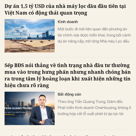
Dự án 1,5 tỷ USD của nhà máy lọc dầu đầu tiên tại
Việt Nam có động thái quan trọng
Kinh doanh
Một bước đi mới liên quan đến phương án
tài chính vừa được triển khai, trong bối cảnh
dự án nâng cấp, mở rộng Nhà máy Lọc dầu
Dung Quất đang được đẩy nhanh tiến độ.
Sếp BĐS nói thẳng về tình trạng nhà đầu tư thường
mua vào trong hưng phấn nhưng nhanh chóng bán
ra trong tâm lý hoảng loạn khi xuất hiện những tín
hiệu chưa rõ ràng
Bất động sản
Theo ông Trần Quang Trung, Giám đốc
Phát triển Kinh doanh OneHousing, không ít
trường hợp cắt lỗ xuất phát từ áp lực tài
chính ngắn hạn hơn là sự suy giảm về giá trị
thực của tài sản.