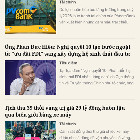
Tài chính
Dù lợi nhuận tiếp tục tăng trưởng trong quý
II/2026, bức tranh tài chính của PVcomBank
vẫn xuất hiện những gam màu trái chiều.
Động lực tăng trưởng lợi nhuận chủ yếu đến
từ việc ngân hàng cắt giảm mạnh chi phí dự
phòng rủi ro tín dụng, trong khi quy mô nợ
Ông Phan Đức Hiếu: Nghị quyết 10 tạo bước ngoặt
có khả năng mất vốn (nợ nhóm 5) tiếp tục
từ "ưu đãi FDI" sang xây dựng hệ sinh thái đầu tư
tăng gần 20%, lên sát 3.900 tỷ đồng.
Tiêu điểm
Tại Tọa đàm "Nghị quyết 10: Phát triển hệ
sinh thái FDI chất lượng cao" do Cục thông
tin và Truyền thông Chính phủ tổ chức, ông
Phan Đức Hiếu, Ủy viên Thường trực Ủy ban
Kinh tế của Quốc hội đã khẳng định điểm
đột phá lớn nhất của Nghị quyết 10-NQ/TW
Tịch thu 39 thỏi vàng trị giá 29 tỷ đồng buôn lậu
không nằm ở các chính sách ưu đãi mới mà
qua biên giới bằng xe máy
ở sự thay đổi căn bản về tư duy phát triển.
Tài chính
Cảnh sát đồng thời thu giữ chiếc xe máy
được cho là dùng để vận chuyển số vàng,