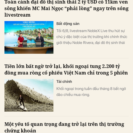
Toàn cảnh đại đô thị sinh thái 2 tỷ USD có 11km ven
sông khiến MC Mai Ngọc “phải lòng” ngay trên sóng
livestream
Bất động sản
Tối 6/8, livestream NobleX Live thu hút sự
chú ý đặc biệt của thị trường khi chính thức
giới thiệu Noble Rivera, đại đô thị sinh thái
gần 250ha vừa được Sunshine Group khởi
công trên Tây Thăng Long. Dự án gây ấn
tượng với kỷ lục 11km mặt tiền ven sông
Tiền lớn bất ngờ trở lại, khối ngoại tung 2.200 tỷ
cùng bộ sưu tập gần 2.000 dinh thự độc
đồng mua ròng cổ phiếu Việt Nam chỉ trong 5 phiên
bản.
Tài chính
Khối ngoại trong tuần đầu tháng 8 bất ngờ
đảo chiều mua ròng.
Một yếu tố quan trọng đang trở lại trên thị trường
chứng khoán