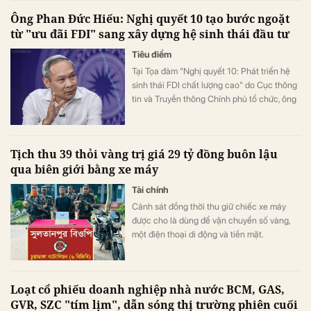
phòng rủi ro tín dụng, trong khi quy mô nợ
Ông Phan Đức Hiếu: Nghị quyết 10 tạo bước ngoặt
có khả năng mất vốn (nợ nhóm 5) tiếp tục
từ "ưu đãi FDI" sang xây dựng hệ sinh thái đầu tư
tăng gần 20%, lên sát 3.900 tỷ đồng.
Tiêu điểm
Tại Tọa đàm "Nghị quyết 10: Phát triển hệ
sinh thái FDI chất lượng cao" do Cục thông
tin và Truyền thông Chính phủ tổ chức, ông
Phan Đức Hiếu, Ủy viên Thường trực Ủy ban
Kinh tế của Quốc hội đã khẳng định điểm
đột phá lớn nhất của Nghị quyết 10-NQ/TW
Tịch thu 39 thỏi vàng trị giá 29 tỷ đồng buôn lậu
không nằm ở các chính sách ưu đãi mới mà
qua biên giới bằng xe máy
ở sự thay đổi căn bản về tư duy phát triển.
Tài chính
Cảnh sát đồng thời thu giữ chiếc xe máy
được cho là dùng để vận chuyển số vàng,
một điện thoại di động và tiền mặt.
Loạt cổ phiếu doanh nghiệp nhà nước BCM, GAS,
GVR, SZC "tím lịm", dẫn sóng thị trường phiên cuối