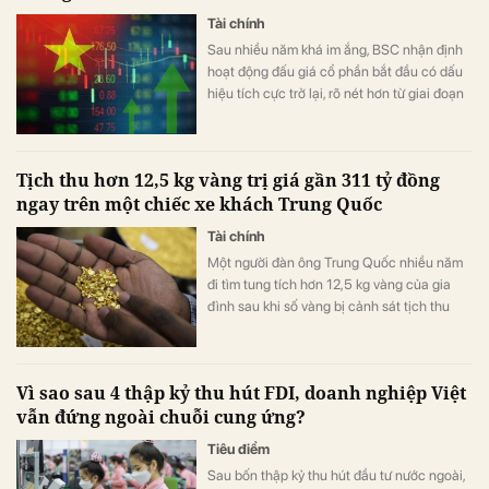
Tài chính
Sau nhiều năm khá im ắng, BSC nhận định
hoạt động đấu giá cổ phần bắt đầu có dấu
hiệu tích cực trở lại, rõ nét hơn từ giai đoạn
cuối năm 2025.
Tịch thu hơn 12,5 kg vàng trị giá gần 311 tỷ đồng
ngay trên một chiếc xe khách Trung Quốc
Tài chính
Một người đàn ông Trung Quốc nhiều năm
đi tìm tung tích hơn 12,5 kg vàng của gia
đình sau khi số vàng bị cảnh sát tịch thu
vào năm 1998.
Vì sao sau 4 thập kỷ thu hút FDI, doanh nghiệp Việt
vẫn đứng ngoài chuỗi cung ứng?
Tiêu điểm
Sau bốn thập kỷ thu hút đầu tư nước ngoài,