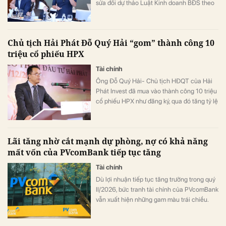
sửa đổi dự thảo Luật Kinh doanh BĐS theo
hướng: “Cấm ủy quyền cho bên thứ ba,
nhưng vẫn cho phép chi nhánh hoặc đơn vị
trực thuộc chủ đầu tư ký hợp đồng theo ủy
Chủ tịch Hải Phát Đỗ Quý Hải “gom” thành công 10
quyền”.
triệu cổ phiếu HPX
Tài chính
Ông Đỗ Quý Hải- Chủ tịch HĐQT của Hải
Phát Invest đã mua vào thành công 10 triệu
cổ phiếu HPX như đăng ký, qua đó tăng tỷ lệ
sở hữu lên mức 16,71% vốn.
Lãi tăng nhờ cắt mạnh dự phòng, nợ có khả năng
mất vốn của PVcomBank tiếp tục tăng
Tài chính
Dù lợi nhuận tiếp tục tăng trưởng trong quý
II/2026, bức tranh tài chính của PVcomBank
vẫn xuất hiện những gam màu trái chiều.
Động lực tăng trưởng lợi nhuận chủ yếu đến
từ việc ngân hàng cắt giảm mạnh chi phí dự