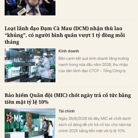
Loạt lãnh đạo Đạm Cà Mau (DCM) nhận thù lao
“khủng”, có người bình quân vượt 1 tỷ đồng mỗi
tháng
Kinh doanh
Bên cạnh kết quả kinh doanh tăng trưởng
mạnh trong nửa đầu năm 2026, thu nhập
của dàn lãnh đạo CTCP - Tổng Công ty
Phân bón Dầu khí Cà Mau (Đạm Cà Mau,
HoSE: DCM) cũng tăng vọt so với cùng kỳ
năm trước. Có lãnh đạo nhận thù lao hơn 4
Bảo hiểm Quân đội (MIC) chốt ngày trả cổ tức bằng
tỷ đồng chỉ sau 6 tháng, đặc biệt có trường
tiền mặt tỷ lệ 10%
hợp bình quân vượt 1 tỷ đồng mỗi tháng.
Tài chính
Ngày 26/8/2026 tới đây, MIC sẽ chốt danh
sách cổ đông để chi trả cổ tức cho năm tài
chính 2025 bằng tiền mặt với tỷ lệ 10%.