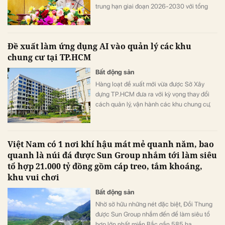
trung hạn giai đoạn 2026-2030 với tổng
nguồn vốn hơn 34.290 tỷ đồng. Nguồn lực
này được kỳ vọng sẽ tạo đột phá về hạ tầng,
thúc đẩy kinh tế cửa khẩu và chuyển đổi số
Đề xuất làm ứng dụng AI vào quản lý các khu
trên địa bàn tỉnh.
chung cư tại TP.HCM
Bất động sản
Hàng loạt đề xuất mới vừa được Sở Xây
dựng TP.HCM đưa ra với kỳ vọng thay đổi
cách quản lý, vận hành các khu chung cư,
đồng thời nâng cao chất lượng sống của
người dân trong thời gian tới.
Việt Nam có 1 nơi khí hậu mát mẻ quanh năm, bao
quanh là núi đá được Sun Group nhắm tới làm siêu
tổ hợp 21.000 tỷ đồng gồm cáp treo, tắm khoáng,
khu vui chơi
Bất động sản
Nhờ sở hữu những nét đặc biệt, Đồi Thung
được Sun Group nhắm đến để làm siêu tổ
hợp lớn nhất miền Bắc gần 585 ha.