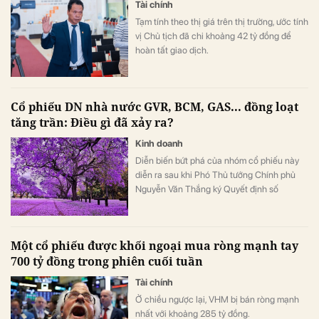
Tài chính
Tạm tính theo thị giá trên thị trường, ước tính
vị Chủ tịch đã chi khoảng 42 tỷ đồng để
hoàn tất giao dịch.
Cổ phiếu DN nhà nước GVR, BCM, GAS... đồng loạt
tăng trần: Điều gì đã xảy ra?
Kinh doanh
Diễn biến bứt phá của nhóm cổ phiếu này
diễn ra sau khi Phó Thủ tướng Chính phủ
Nguyễn Văn Thắng ký Quyết định số
40/2026/QĐ-TTg ngày 05/8/2026 của Thủ
tướng Chính phủ về tiêu chí phân loại
doanh nghiệp để thực hiện cơ cấu lại vốn
Một cổ phiếu được khối ngoại mua ròng mạnh tay
nhà nước tại doanh nghiệp nhà nước, doanh
700 tỷ đồng trong phiên cuối tuần
nghiệp có vốn nhà nước.
Tài chính
Ở chiều ngược lại, VHM bị bán ròng mạnh
nhất với khoảng 285 tỷ đồng.