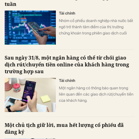
tuần
Tài chính
Nhóm cổ phiếu doanh nghiệp nhà nước bất
ngờ trở thành tâm điểm của thị trường
chứng khoán trong phiên giao dịch cuối
tuần (7/8) khi dòng tiền đổ mạnh vào hàng
loạt mã vốn hóa lớn, giúp nhiều cổ phiếu
đồng loạt tăng kịch trần và đưa VN-Index
Sau ngày 31/8, một ngân hàng có thể từ chối giao
đảo chiều tăng điểm sau khi mở cửa trong
dịch rút/chuyển tiền online của khách hàng trong
sắc đỏ.
trường hợp sau
Tài chính
Một ngân hàng có thông báo quan trọng
liên quan đến các giao dịch rút/chuyển tiền
của khách hàng.
Một chủ tịch giữ lời, mua hết lượng cổ phiếu đã
đăng ký