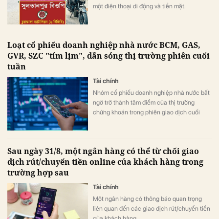
một điện thoại di động và tiền mặt.
Loạt cổ phiếu doanh nghiệp nhà nước BCM, GAS,
GVR, SZC "tím lịm", dẫn sóng thị trường phiên cuối
tuần
Tài chính
Nhóm cổ phiếu doanh nghiệp nhà nước bất
ngờ trở thành tâm điểm của thị trường
chứng khoán trong phiên giao dịch cuối
tuần (7/8) khi dòng tiền đổ mạnh vào hàng
loạt mã vốn hóa lớn, giúp nhiều cổ phiếu
đồng loạt tăng kịch trần và đưa VN-Index
Sau ngày 31/8, một ngân hàng có thể từ chối giao
đảo chiều tăng điểm sau khi mở cửa trong
dịch rút/chuyển tiền online của khách hàng trong
sắc đỏ.
trường hợp sau
Tài chính
Một ngân hàng có thông báo quan trọng
liên quan đến các giao dịch rút/chuyển tiền
của khách hàng.