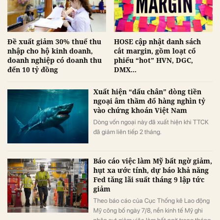
Đề xuất giảm 30% thuế thu
HOSE cập nhật danh sách
nhập cho hộ kinh doanh,
cắt margin, gồm loạt cổ
doanh nghiệp có doanh thu
phiếu “hot” HVN, DGC,
đến 10 tỷ đồng
DMX...
Xuất hiện “dấu chân” dòng tiền
ngoại âm thầm đổ hàng nghìn tỷ
vào chứng khoán Việt Nam
Dòng vốn ngoại này đã xuất hiện khi TTCK
đã giảm liên tiếp 2 tháng.
Báo cáo việc làm Mỹ bất ngờ giảm,
hụt xa ước tính, dự báo khả năng
Fed tăng lãi suất tháng 9 lập tức
giảm
Theo báo cáo của Cục Thống kê Lao động
Mỹ công bố ngày 7/8, nền kinh tế Mỹ ghi