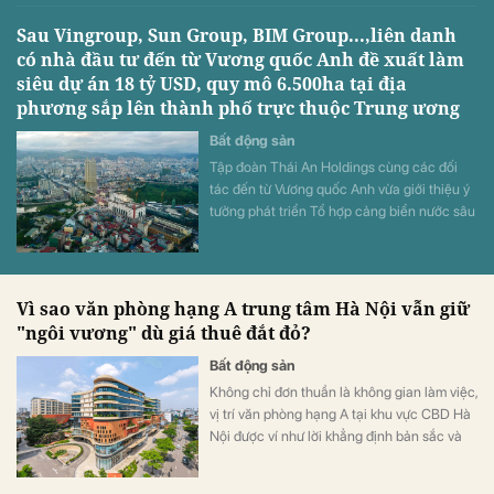
Sau Vingroup, Sun Group, BIM Group...,liên danh
có nhà đầu tư đến từ Vương quốc Anh đề xuất làm
siêu dự án 18 tỷ USD, quy mô 6.500ha tại địa
phương sắp lên thành phố trực thuộc Trung ương
Bất động sản
Tập đoàn Thái An Holdings cùng các đối
tác đến từ Vương quốc Anh vừa giới thiệu ý
tưởng phát triển Tổ hợp cảng biển nước sâu
và đô thị công nghiệp sinh thái Hải Hà tại
Khu kinh tế cửa khẩu Móng Cái, tỉnh Quảng
Ninh.
Vì sao văn phòng hạng A trung tâm Hà Nội vẫn giữ
"ngôi vương" dù giá thuê đắt đỏ?
Bất động sản
Không chỉ đơn thuần là không gian làm việc,
vị trí văn phòng hạng A tại khu vực CBD Hà
Nội được ví như lời khẳng định bản sắc và
uy tín thương hiệu. Mặc cho xu hướng dịch
chuyển ra vùng ven, hệ sinh thái thương mại