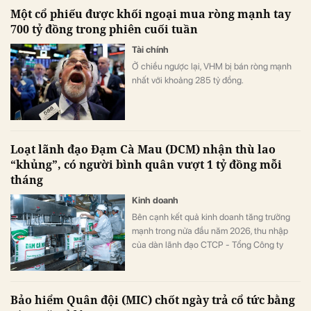
doanh nghiệp để thực hiện cơ cấu lại vốn
Một cổ phiếu được khối ngoại mua ròng mạnh tay
nhà nước tại doanh nghiệp nhà nước, doanh
700 tỷ đồng trong phiên cuối tuần
nghiệp có vốn nhà nước.
Tài chính
Ở chiều ngược lại, VHM bị bán ròng mạnh
nhất với khoảng 285 tỷ đồng.
Loạt lãnh đạo Đạm Cà Mau (DCM) nhận thù lao
“khủng”, có người bình quân vượt 1 tỷ đồng mỗi
tháng
Kinh doanh
Bên cạnh kết quả kinh doanh tăng trưởng
mạnh trong nửa đầu năm 2026, thu nhập
của dàn lãnh đạo CTCP - Tổng Công ty
Phân bón Dầu khí Cà Mau (Đạm Cà Mau,
HoSE: DCM) cũng tăng vọt so với cùng kỳ
năm trước. Có lãnh đạo nhận thù lao hơn 4
Bảo hiểm Quân đội (MIC) chốt ngày trả cổ tức bằng
tỷ đồng chỉ sau 6 tháng, đặc biệt có trường