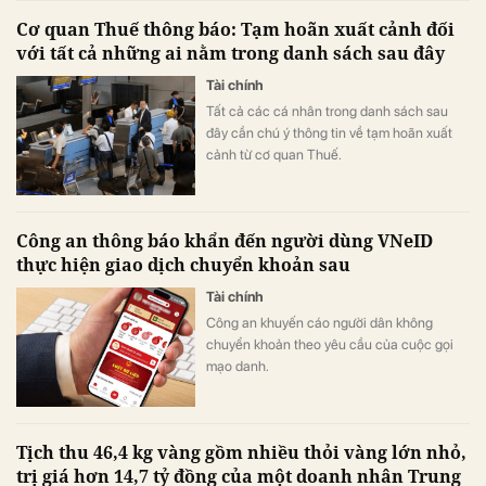
cùng khả năng kết nối hoàn hảo tiếp tục
Cơ quan Thuế thông báo: Tạm hoãn xuất cảnh đối
biến khu vực trung tâm thành lựa chọn hàng
với tất cả những ai nằm trong danh sách sau đây
đầu của các tập đoàn đa quốc gia.
Tài chính
Tất cả các cá nhân trong danh sách sau
đây cần chú ý thông tin về tạm hoãn xuất
cảnh từ cơ quan Thuế.
Công an thông báo khẩn đến người dùng VNeID
thực hiện giao dịch chuyển khoản sau
Tài chính
Công an khuyến cáo người dân không
chuyển khoản theo yêu cầu của cuộc gọi
mạo danh.
Tịch thu 46,4 kg vàng gồm nhiều thỏi vàng lớn nhỏ,
trị giá hơn 14,7 tỷ đồng của một doanh nhân Trung