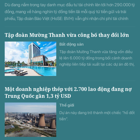
Dù đang nắm trong tay danh mục đầu tư tài chính lên tới hơn 290.000 tỷ
đồng, mang về hàng nghìn tỷ đồng tiền lãi mỗi quý từ tiền gửi và trái
phiếu, Tập đoàn Bảo Việt (HoSE: BVH) vẫn ghi nhận chi phí tài chính
tăng mạnh trong nửa đầu năm 2026. Đáng chú ý nhất là khoản chi phí
repo và lãi vay tăng đột biến 145,6% so với cùng kỳ, trở thành điểm nhấn
Tập đoàn Mường Thanh vừa công bố thay đổi lớn
trên báo cáo tài chính.
Bất động sản
Tập đoàn Mường Thanh vừa tăng vốn điều
lệ lên 6.000 tỷ đồng trong bối cảnh doanh
nghiệp liên tiếp tái xuất tại các dự án đô thị,
thương mại và dịch vụ quy mô lớn.
Một doanh nghiệp thép với 2.700 lao động đang nợ
Trung Quốc gần 1,3 tỷ USD
Thế giới
Dự án này đang trở thành một chiếc "hố đốt
tiền".