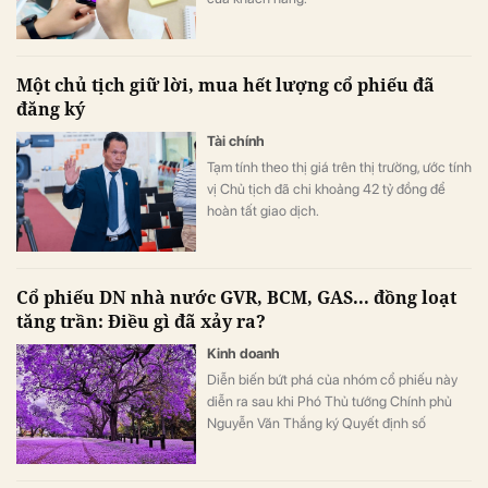
Một chủ tịch giữ lời, mua hết lượng cổ phiếu đã
đăng ký
Tài chính
Tạm tính theo thị giá trên thị trường, ước tính
vị Chủ tịch đã chi khoảng 42 tỷ đồng để
hoàn tất giao dịch.
Cổ phiếu DN nhà nước GVR, BCM, GAS... đồng loạt
tăng trần: Điều gì đã xảy ra?
Kinh doanh
Diễn biến bứt phá của nhóm cổ phiếu này
diễn ra sau khi Phó Thủ tướng Chính phủ
Nguyễn Văn Thắng ký Quyết định số
40/2026/QĐ-TTg ngày 05/8/2026 của Thủ
tướng Chính phủ về tiêu chí phân loại