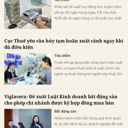
Khảo sát lãi suất huy động trực tuyến niêm
yết tại 35 ngân hàng ngày 7/8 cho thấy
ACB vẫn là ngân hàng có lãi suất cao nhất
với 7,8%/năm cho kỳ hạn 12 tháng, trong khi
LPBank duy trì mức 7,3%/năm và có 8 ngân
hàng niêm yết lãi suất từ 7%/năm trở lên.
Cục Thuế yêu cầu hủy tạm hoãn xuất cảnh ngay khi
đủ điều kiện
Tiêu điểm
Trước khi áp dụng biện pháp tạm hoãn xuất
cảnh, cơ quan thuế phải rà soát chính xác
nghĩa vụ thuế, thông tin người nộp thuế. Khi
người nộp thuế đáp ứng điều kiện, việc hủy
bỏ tạm hoãn xuất cảnh phải được thực hiện
ngay.
Viglacera: Đề xuất Luật Kinh doanh bất động sản
cho phép chi nhánh được ký hợp đồng mua bán
Bất động sản
Nhằm tránh nhầm lẫn trong quá trình quản
trị và vận hành dự án, doanh nghiệp đề xuất