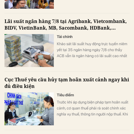
393 triệu đồng) khi tham gia chương trình
này.
Lãi suất ngân hàng 7/8 tại Agribank, Vietcombank,
BIDV, VietinBank, MB, Sacombank, HDBank,...
Tài chính
Khảo sát lãi suất huy động trực tuyến niêm
yết tại 35 ngân hàng ngày 7/8 cho thấy
ACB vẫn là ngân hàng có lãi suất cao nhất
với 7,8%/năm cho kỳ hạn 12 tháng, trong khi
LPBank duy trì mức 7,3%/năm và có 8 ngân
hàng niêm yết lãi suất từ 7%/năm trở lên.
Cục Thuế yêu cầu hủy tạm hoãn xuất cảnh ngay khi
đủ điều kiện
Tiêu điểm
Trước khi áp dụng biện pháp tạm hoãn xuất
cảnh, cơ quan thuế phải rà soát chính xác
nghĩa vụ thuế, thông tin người nộp thuế. Khi
người nộp thuế đáp ứng điều kiện, việc hủy
bỏ tạm hoãn xuất cảnh phải được thực hiện
ngay.