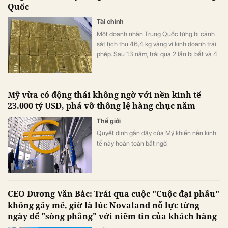
Quốc
Tài chính
Một doanh nhân Trung Quốc từng bị cảnh
sát tịch thu 46,4 kg vàng vì kinh doanh trái
phép. Sau 13 năm, trải qua 2 lần bị bắt và 4
lần xét xử, số vàng được xử lý thế nào?
Mỹ vừa có động thái không ngờ với nền kinh tế
23.000 tỷ USD, phá vỡ thông lệ hàng chục năm
Thế giới
Quyết định gần đây của Mỹ khiến nền kinh
tế này hoàn toàn bất ngờ.
CEO Dương Văn Bắc: Trải qua cuộc "Cuộc đại phẫu"
không gây mê, giờ là lúc Novaland nỗ lực từng
ngày để "sòng phẳng" với niềm tin của khách hàng