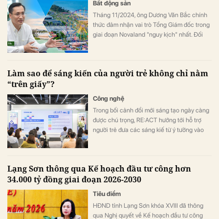
Bất động sản
Tháng 11/2024, ông Dương Văn Bắc chính
thức đảm nhận vai trò Tổng Giám đốc trong
giai đoạn Novaland "nguy kịch" nhất. Đối
với ông Bắc, đây không phải là liều lĩnh mà
sự lựa chọn của niềm tin. Và cuộc đại phẫu
không gây mê kéo dài gần 2 năm sau đó đã
Làm sao để sáng kiến của người trẻ không chỉ nằm
biến một tập đoàn bất động sản đang vật
“trên giấy”?
lộn với khó khăn trở thành một "đội quân
chiến binh" hồi sinh.
Công nghệ
Trong bối cảnh đổi mới sáng tạo ngày càng
được chú trọng, RE:ACT hướng tới hỗ trợ
người trẻ đưa các sáng kiế từ ý tưởng vào
thử nghiệm thực tế, góp phần giải quyết
những thách thức của cộng đồng.
Lạng Sơn thông qua Kế hoạch đầu tư công hơn
34.000 tỷ đồng giai đoạn 2026-2030
Tiêu điểm
HĐND tỉnh Lạng Sơn khóa XVIII đã thông
qua Nghị quyết về Kế hoạch đầu tư công