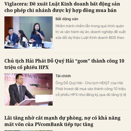
Viglacera: Đề xuất Luật Kinh doanh bất động sản
cho phép chi nhánh được ký hợp đồng mua bán
Bất động sản
Nhằm tránh nhầm lẫn trong quá trình quản
trị và vận hành dự án, doanh nghiệp đề xuất
sửa đổi dự thảo Luật Kinh doanh BĐS theo
hướng: “Cấm ủy quyền cho bên thứ ba,
nhưng vẫn cho phép chi nhánh hoặc đơn vị
trực thuộc chủ đầu tư ký hợp đồng theo ủy
Chủ tịch Hải Phát Đỗ Quý Hải “gom” thành công 10
quyền”.
triệu cổ phiếu HPX
Tài chính
Ông Đỗ Quý Hải- Chủ tịch HĐQT của Hải
Phát Invest đã mua vào thành công 10 triệu
cổ phiếu HPX như đăng ký, qua đó tăng tỷ lệ
sở hữu lên mức 16,71% vốn.
Lãi tăng nhờ cắt mạnh dự phòng, nợ có khả năng
mất vốn của PVcomBank tiếp tục tăng