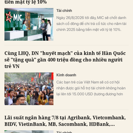
tiền mặt tỷ lệ 10%
hợp bình quân vượt 1 tỷ đồng mỗi tháng.
Tài chính
Ngày 26/8/2026 tới đây, MIC sẽ chốt danh
sách cổ đông để chi trả cổ tức cho năm tài
chính 2025 bằng tiền mặt với tỷ lệ 10%.
Cùng LHQ, DN "huyết mạch" của kinh tế Hàn Quốc
sẽ "tặng quà" gần 400 triệu đồng cho nhiều người
trẻ VN
Kinh doanh
Các bạn trẻ của Việt Nam sẽ có cơ hội
nhận được gói hỗ trợ tài chính không hoàn
lại lên tới 15.000 USD (tương đương hơn
393 triệu đồng) khi tham gia chương trình
này.
Lãi suất ngân hàng 7/8 tại Agribank, Vietcombank,
BIDV, VietinBank, MB, Sacombank, HDBank,...
Tài chính