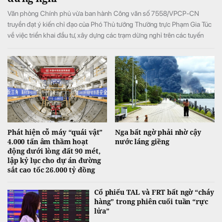
Văn phòng Chính phủ vừa ban hành Công văn số 7558/VPCP-CN
truyền đạt ý kiến chỉ đạo của Phó Thủ tướng Thường trực Phạm Gia Túc
về việc triển khai đầu tư, xây dựng các trạm dừng nghỉ trên các tuyến
đường bộ cao tốc.
Phát hiện cỗ máy “quái vật”
Nga bất ngờ phải nhờ cậy
4.000 tấn âm thầm hoạt
nước láng giềng
động dưới lòng đất 90 mét,
lập kỷ lục cho dự án đường
sắt cao tốc 26.000 tỷ đồng
Cổ phiếu TAL và FRT bất ngờ “cháy
hàng” trong phiên cuối tuần “rực
lửa”