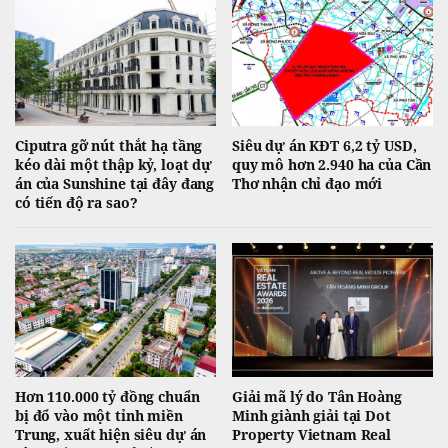
Ciputra gỡ nút thắt hạ tầng
Siêu dự án KĐT 6,2 tỷ USD,
kéo dài một thập kỷ, loạt dự
quy mô hơn 2.940 ha của Cần
án của Sunshine tại đây đang
Thơ nhận chỉ đạo mới
có tiến độ ra sao?
Hơn 110.000 tỷ đồng chuẩn
Giải mã lý do Tân Hoàng
bị đổ vào một tỉnh miền
Minh giành giải tại Dot
Trung, xuất hiện siêu dự án
Property Vietnam Real