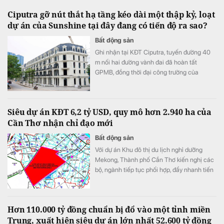
Ciputra gỡ nút thắt hạ tầng kéo dài một thập kỷ, loạt
dự án của Sunshine tại đây đang có tiến độ ra sao?
Bất động sản
Ghi nhận tại KĐT Ciputra, tuyến đường 40
m nối hai đường vành đai đã hoàn tất
GPMB, đồng thời đại công trường của
Sunshine Group cũng đang tăng tốc thi
công xuyên đêm, dồn lực “về đích” đúng lộ
trình, trong đó dự án thấp tầng Noble Palace
Siêu dự án KĐT 6,2 tỷ USD, quy mô hơn 2.940 ha của
Tay Ho với hàng trăm dinh thự, shop villas đã
Cần Thơ nhận chỉ đạo mới
sẵn sàng bàn giao với sổ đỏ từng căn.
Bất động sản
Với dự án Khu đô thị du lịch nghỉ dưỡng
Mekong, Thành phố Cần Thơ kiến nghị các
bộ, ngành tiếp tục phối hợp, đẩy nhanh tiến
độ thẩm định để hồ sơ sớm được trình Thủ
tướng Chính phủ xem xét, quyết định.
Hơn 110.000 tỷ đồng chuẩn bị đổ vào một tỉnh miền
Trung, xuất hiện siêu dự án lớn nhất 52.600 tỷ đồng