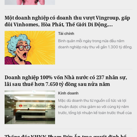
so với cùng kỳ.
Một doanh nghiệp có doanh thu vượt Vingroup, gấp
đôi Vinhomes, Hòa Phát, Thế Giới Di Động,...
Tài chính
Bình quân mỗi ngày trong nửa đầu năm
doanh nghiệp này thu về gần 1.300 tỷ đồng.
Doanh nghiệp 100% vốn Nhà nước có 237 nhân sự,
lãi sau thuế hơn 7.650 tỷ đồng sau nửa năm
Kinh doanh
Mặc dù doanh thu từ nguồn cổ tức và lợi
nhuận được chia giảm so với cùng kỳ năm
trước, tổng lợi nhuận kế toán trước thuế của
doanh nghiệp vẫn duy trì đà tăng trưởng
tích cực nhờ vào việc giảm mạnh chi phí tài
chính thông qua hoàn nhập dự phòng đầu
Thống đốc NHNN Phạm Đức Ấn trao quyết định bổ