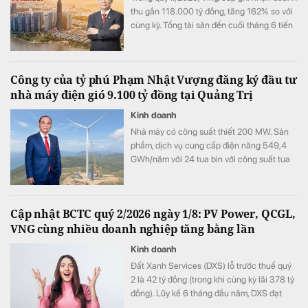
thu gần 118.000 tỷ đồng, tăng 162% so với
cùng kỳ. Tổng tài sản đến cuối tháng 6 tiến
sát 1,31 triệu tỷ đồng.
Công ty của tỷ phú Phạm Nhật Vượng đăng ký đầu tư
nhà máy điện gió 9.100 tỷ đồng tại Quảng Trị
Kinh doanh
Nhà máy có công suất thiết 200 MW. Sản
phẩm, dịch vụ cung cấp điện năng 549,4
GWh/năm với 24 tua bin với công suất tua
bin 8,5 MW và 4,5 MW.
Cập nhật BCTC quý 2/2026 ngày 1/8: PV Power, QCGL,
VNG cùng nhiều doanh nghiệp tăng bằng lần
Kinh doanh
Đất Xanh Services (DXS) lỗ trước thuế quý
2 là 42 tỷ đồng (trong khi cùng kỳ lãi 378 tỷ
đồng). Lũy kế 6 tháng đầu năm, DXS đạt
283 tỷ đồng lợi nhuận trước thuế, giảm 35%