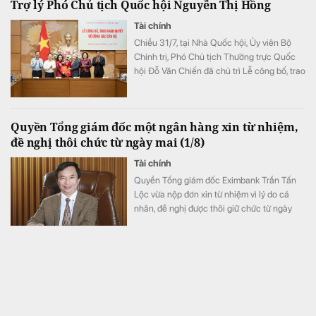
Trợ lý Phó Chủ tịch Quốc hội Nguyễn Thị Hồng
Tài chính
Chiều 31/7, tại Nhà Quốc hội, Ủy viên Bộ
Chính trị, Phó Chủ tịch Thường trực Quốc
hội Đỗ Văn Chiến đã chủ trì Lễ công bố, trao
Nghị quyết của Ủy ban Thường vụ Quốc hội
về công tác cán bộ.
Quyền Tổng giám đốc một ngân hàng xin từ nhiệm,
đề nghị thôi chức từ ngày mai (1/8)
Tài chính
Quyền Tổng giám đốc Eximbank Trần Tấn
Lộc vừa nộp đơn xin từ nhiệm vì lý do cá
nhân, đề nghị được thôi giữ chức từ ngày
1/8/2026. Đây là lần thứ hai trong vòng
chưa đầy ba năm vị lãnh đạo kỳ cựu này xin
rời cương vị điều hành cao nhất tại
Cuộc chiến về giá MPV: G50 soán ngôi rẻ nhất Việt
Eximbank.
Nam, chỉ từ 395 triệu đồng
Kinh doanh