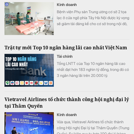
Kinh doanh
Bệnh viện Phụ sản Trung ương cơ sở 2 tọa
lạc ở cửa ngõ phía Tây Hà Nội được kỳ vọng
sẽ giảm tải đáng kể cho cơ sở trong nội đô,
giúp người dân các khu vực lân cận tiếp
cận dịch vụ sản phụ khoa chuyên sâu thuận
tiện hơn.
Trật tự mới Top 10 ngân hàng lãi cao nhất Việt Nam
Tài chính
Tổng LNTT của Top 10 ngân hàng lãi cao
nhất đạt hơn 183 nghìn tỷ đồng, trong đó có
3 ngân hàng lãi trên 20.000 tỷ.
Vietravel Airlines tổ chức thành công hội nghị đại lý
tại Thâm Quyến
Kinh doanh
Vừa qua, Vietravel Airlines tổ chức thành
công Hội nghị Đại lý tại Thâm Quyến (Trung
Quốc). Sự kiện quy tụ hơn 100 đại lý hàng