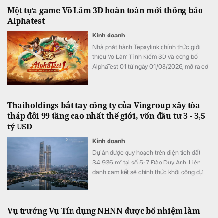
kiên trì kiến tạo chuẩn mực mới cho bất
Một tựa game Võ Lâm 3D hoàn toàn mới thông báo
động sản cao cấp Việt Nam.
Alphatest
Kinh doanh
Nhà phát hành Tepaylink chính thức giới
thiệu Võ Lâm Tình Kiếm 3D và công bố
AlphaTest 01 từ ngày 01/08/2026, mở ra cơ
hội trải nghiệm Võ Lâm phiên bản Công
Thành Chiến nguyên bản trong diện mạo
3D hoàn toàn mới.
Thaiholdings bắt tay công ty của Vingroup xây tòa
tháp đôi 99 tầng cao nhất thế giới, vốn đầu tư 3 - 3,5
tỷ USD
Kinh doanh
Dự án được quy hoạch trên diện tích đất
34.936 m² tại số 5-7 Đào Duy Anh. Liên
danh cam kết sẽ chính thức khởi công dự
án vào ngày 02/09/2026 và dự kiến hoàn
thành vào quý III - IV/2030.
Vụ trưởng Vụ Tín dụng NHNN được bổ nhiệm làm