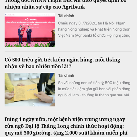
tư.
nhiệm nhân sự cấp cao Agribank
Tài chính
Chiều ngày 31/7/2026, tại Hà Nội, Ngân
hàng Nông nghiệp và Phát triển Nông thôn
Việt Nam (Agribank) tổ chức Hội nghị công
bố các quyết định của Ngân hàng Nhà
nước Việt Nam về công tác cán bộ.
Có 500 triệu gửi tiết kiệm ngân hàng, mỗi tháng
nhận về bao nhiêu tiền lãi?
Tài chính
So với những con số tiền tỷ, 500 triệu đồng
là mức tiết kiệm gần gũi hơn với phần đông
người đi làm - thường là thành quả sau vài
năm tích luỹ. Vậy khi mang khoản tiền này
gửi ngân hàng, mỗi tháng thực nhận được
bao nhiêu tiền lãi?
Đúng 4 ngày nữa, một bệnh viện trung ương ngay
cửa ngõ Đại lộ Thăng Long chính thức hoạt động:
quy mô 300 giường, tặng 2.000 suất khám miễn phí