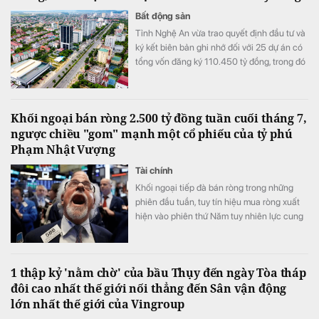
Bất động sản
Tỉnh Nghệ An vừa trao quyết định đầu tư và
ký kết biên bản ghi nhớ đối với 25 dự án có
tổng vốn đăng ký 110.450 tỷ đồng, trong đó
nổi bật là quần thể đô thị sinh thái, nghỉ
dưỡng và Công viên Ví, Giặm với quy mô
52.600 tỷ đồng.
Khối ngoại bán ròng 2.500 tỷ đồng tuần cuối tháng 7,
ngược chiều "gom" mạnh một cổ phiếu của tỷ phú
Phạm Nhật Vượng
Tài chính
Khối ngoại tiếp đà bán ròng trong những
phiên đầu tuần, tuy tín hiệu mua ròng xuất
hiện vào phiên thứ Năm tuy nhiên lực cung
đã nhanh chóng trở lại.
1 thập kỷ 'nằm chờ' của bầu Thụy đến ngày Tòa tháp
đôi cao nhất thế giới nối thẳng đến Sân vận động
lớn nhất thế giới của Vingroup