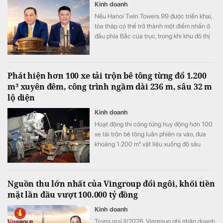
Kinh doanh
Nếu Hanoi Twin Towers 99 được triển khai,
tòa tháp có thể trở thành một điểm nhấn ở
đầu phía Bắc của trục, trong khi khu đô thị
thể thao của Vingroup tạo ra một cực đô thị
mới ở cửa ngõ phía Nam.
Phát hiện hơn 100 xe tải trộn bê tông từng đổ 1.200
m³ xuyên đêm, công trình ngầm dài 236 m, sâu 32 m
lộ diện
Kinh doanh
Hoạt động thi công từng huy động hơn 100
xe tải trộn bê tông luân phiên ra vào, đưa
khoảng 1.200 m³ vật liệu xuống độ sâu
tương đương một tòa nhà 6-7 tầng.
Nguồn thu lớn nhất của Vingroup đổi ngôi, khối tiền
mặt lần đầu vượt 100.000 tỷ đồng
Kinh doanh
Trong quý II/2026, Vingroup ghi nhận doanh