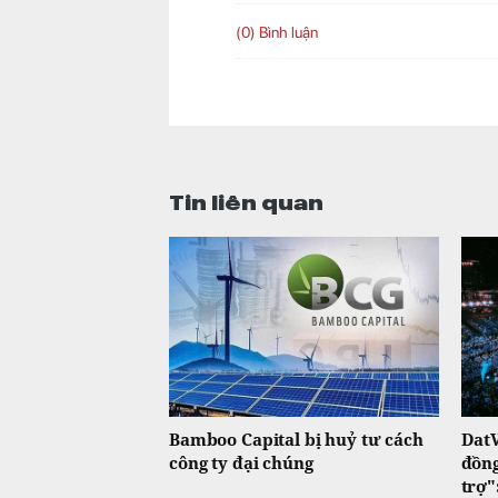
(0) Bình luận
Tin liên quan
Bamboo Capital bị huỷ tư cách
DatV
công ty đại chúng
đồng
trợ"