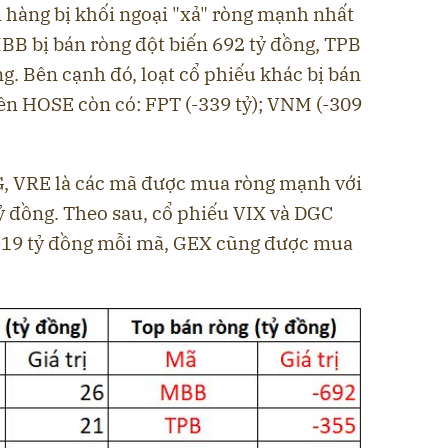
 hàng bị khối ngoại "xả" ròng mạnh nhất
MBB bị bán ròng đột biến 692 tỷ đồng, TPB
ồng. Bên cạnh đó, loạt cổ phiếu khác bị bán
ên HOSE còn có: FPT (-339 tỷ); VNM (-309
G, VRE là các mã được mua ròng mạnh với
1 tỷ đồng. Theo sau, cổ phiếu VIX và DGC
19 tỷ đồng mỗi mã, GEX cũng được mua