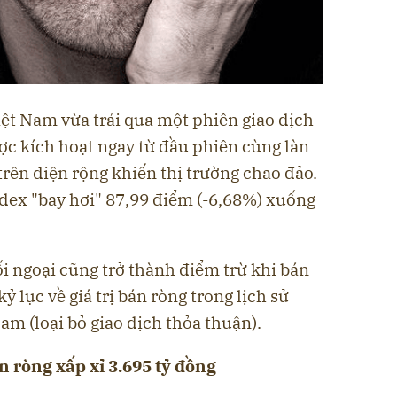
ệt Nam vừa trải qua một phiên giao dịch
ợc kích hoạt ngay từ đầu phiên cùng làn
trên diện rộng khiến thị trường chao đảo.
dex "bay hơi" 87,99 điểm (-6,68%) xuống
ối ngoại cũng trở thành điểm trừ khi bán
kỷ lục về giá trị bán ròng trong lịch sử
m (loại bỏ giao dịch thỏa thuận).
 ròng xấp xỉ 3.695 tỷ đồng