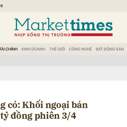
26
bình luận
TÀI CHÍNH
KINH DOANH
THẾ GIỚI
CÔNG NGHỆ
BẤT ĐỘNG SẢN
Hủy
G
g có: Khối ngoại bán
 tỷ đồng phiên 3/4