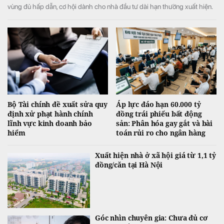
vùng đủ hấp dẫn, cơ hội dành cho nhà đầu tư dài hạn thường xuất hiện.
Bộ Tài chính đề xuất sửa quy
Áp lực đáo hạn 60.000 tỷ
định xử phạt hành chính
đồng trái phiếu bất động
lĩnh vực kinh doanh bảo
sản: Phân hóa gay gắt và bài
hiểm
toán rủi ro cho ngân hàng
Xuất hiện nhà ở xã hội giá từ 1,1 tỷ
đồng/căn tại Hà Nội
Góc nhìn chuyên gia: Chưa đủ cơ