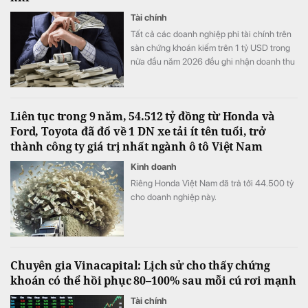
Tài chính
Tất cả các doanh nghiệp phi tài chính trên
sàn chứng khoán kiếm trên 1 tỷ USD trong
nửa đầu năm 2026 đều ghi nhận doanh thu
tăng trưởng cao so với cùng kỳ năm ngoái.
Liên tục trong 9 năm, 54.512 tỷ đồng từ Honda và
Ford, Toyota đã đổ về 1 DN xe tải ít tên tuổi, trở
thành công ty giá trị nhất ngành ô tô Việt Nam
Kinh doanh
Riêng Honda Việt Nam đã trả tới 44.500 tỷ
cho doanh nghiệp này.
Chuyên gia Vinacapital: Lịch sử cho thấy chứng
khoán có thể hồi phục 80–100% sau mỗi cú rơi mạnh
Tài chính