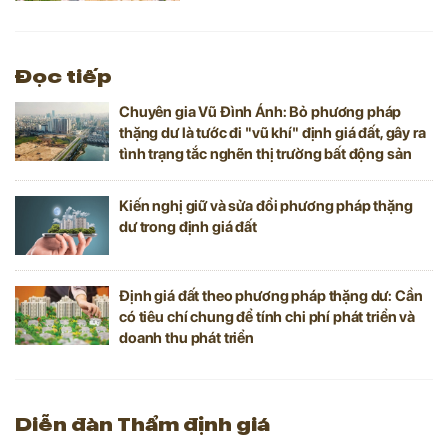
định và thẩm định giá đất.
Đọc tiếp
Chuyên gia Vũ Đình Ánh: Bỏ phương pháp
thặng dư là tước đi "vũ khí" định giá đất, gây ra
tình trạng tắc nghẽn thị trường bất động sản
Kiến nghị giữ và sửa đổi phương pháp thặng
dư trong định giá đất
Định giá đất theo phương pháp thặng dư: Cần
có tiêu chí chung để tính chi phí phát triển và
doanh thu phát triển
Diễn đàn Thẩm định giá