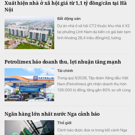
Xuất hiện nhà ở xã hội giá từ 1,1 tỷ đồng/căn tại Hà
Nội
Bất động sản
Dự án nhà ở xã hội CT2 thuộc khu nhà ở X2
tại phường Lĩnh Nam dự kiến có giá bán tạm
tính khoảng 28,4 triệu đồng/m2, tương
đương 1,1-1,5 tỷ đồng mỗi căn.
Petrolimex báo doanh thu, lợi nhuận tăng mạnh
Tài chính
Trong quý II/2026, Tập đoàn Xăng dầu Việt
Nam (Petrolimex) ghi nhận doanh thu hơn
136.000 tỷ đồng, tăng gần 80% so với cùng
kỳ và nhỉnh hơn quý đầu năm 38%, lãi trước
thuế đạt trên 3.300 tỷ đồng.
Ngân hàng lớn nhất nước Nga cảnh báo
Thế giới
Cảnh báo được đưa ra trong bối cảnh Nga