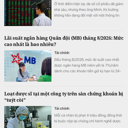
Ở thời điểm hiện tại, đa số cổ phiếu đã giảm
khá sâu, nhưng theo ông Minh, thị trường
không hẳn đang đối mặt với một thông tin
xấu cụ thể.
Lãi suất ngân hàng Quân đội (MB) tháng 8/2026: Mức
cao nhất là bao nhiêu?
Tài chính
Đầu tháng 8/2026, mức lãi suất cao nhất
được ngân hàng MB niêm yết là 7%/năm
dành cho các khoản tiền gửi kỳ hạn từ 24-
60 tháng, trong khi gửi tiết kiệm online vẫn
có lợi thế hơn gửi tại quầy ở nhiều kỳ hạn.
Loạt dược sĩ tại một công ty trên sàn chứng khoán bị
“tuýt còi”
Tài chính
Mỗi cá nhân bị phạt 4 triệu đồng, đồng thời
bị buộc nộp lại chứng chỉ hành nghề dược.