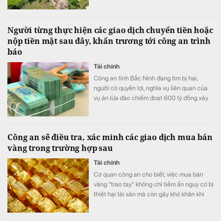
dài.
Người từng thực hiện các giao dịch chuyển tiền hoặc
nộp tiền mặt sau đây, khẩn trương tới công an trình
báo
Tài chính
Công an tỉnh Bắc Ninh đang tìm bị hại,
người có quyền lợi, nghĩa vụ liên quan của
vụ án lừa đảo chiếm đoạt 600 tỷ đồng xảy
ra trên địa bản tỉnh.
Công an sẽ điều tra, xác minh các giao dịch mua bán
vàng trong trường hợp sau
Tài chính
Cơ quan công an cho biết, việc mua bán
vàng "trao tay" không chỉ tiềm ẩn nguy cơ bị
thiệt hại tài sản mà còn gây khó khăn khi
phát sinh tranh chấp do thiếu hóa đơn,
chứng từ và căn cứ chứng minh giao dịch.