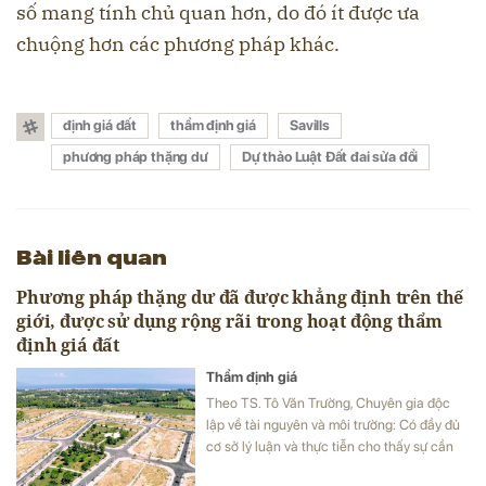
số mang tính chủ quan hơn, do đó ít được ưa
chuộng hơn các phương pháp khác.
định giá đất
thẩm định giá
Savills
phương pháp thặng dư
Dự thảo Luật Đất đai sửa đổi
Bài liên quan
Phương pháp thặng dư đã được khẳng định trên thế
giới, được sử dụng rộng rãi trong hoạt động thẩm
định giá đất
Thẩm định giá
Theo TS. Tô Văn Trường, Chuyên gia độc
lập về tài nguyên và môi trường: Có đầy đủ
cơ sở lý luận và thực tiễn cho thấy sự cần
thiết của phương pháp thặng dư trong xác