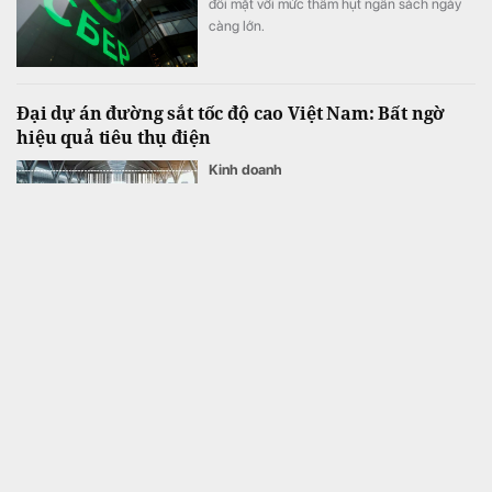
đối mặt với mức thâm hụt ngân sách ngày
càng lớn.
Đại dự án đường sắt tốc độ cao Việt Nam: Bất ngờ
hiệu quả tiêu thụ điện
Kinh doanh
Xét lượng điện tiêu thụ trên mỗi hành khách,
cùng một khoảng cách, đường sắt tốc độ
cao tiết kiệm từ vài lần đến hơn một chục
lần so với ô tô và máy bay.
Góc nhìn chuyên gia: Chưa đủ cơ sở thể khẳng định
VN-Index đang ở đầu sóng lớn, tận dụng nhịp hồi để
cơ cấu danh mục
Tài chính
Các chuyên gia cho rằng VN-Index còn cơ
hội đi lên trong tuần giao dịch mới, song quá
trình này khó diễn ra thuận lợi khi ngườing