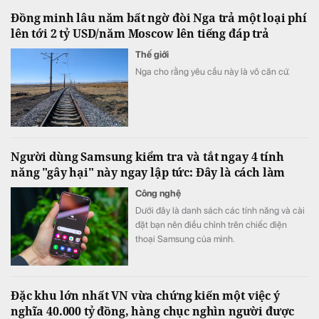
Đồng minh lâu năm bất ngờ đòi Nga trả một loại phí
lên tới 2 tỷ USD/năm Moscow lên tiếng đáp trả
Thế giới
Nga cho rằng yêu cầu này là vô căn cứ.
Người dùng Samsung kiểm tra và tắt ngay 4 tính
năng "gây hại" này ngay lập tức: Đây là cách làm
Công nghệ
Dưới đây là danh sách các tính năng và cài
đặt bạn nên điều chỉnh trên chiếc điện
thoại Samsung của mình.
Đặc khu lớn nhất VN vừa chứng kiến một việc ý
nghĩa 40.000 tỷ đồng, hàng chục nghìn người được