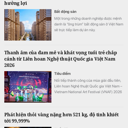
hưởng lợi
Bất động sản
Một trong những doanh nghiệp được mệnh
danh là “ông trùm” bất động sản ở Việt Nam
sẽ trực tiếp làm dự án này.
Thanh âm của đam mê và khát vọng tuổi trẻ chắp
cánh từ Liên hoan Nghệ thuật Quốc gia Việt Nam
2026
Tiêu điểm
Nối tiếp thành công của mùa giải đầu tiên,
Liên hoan Nghệ thuật Quốc gia Việt Nam –
Vietnam National Art Festival (VNAF) 2026
tiếp tục khẳng định sức hút khi quy tụ hàng
trăm tài năng trẻ đến từ nhiều tỉnh, thành
trên cả nước.
Phát hiện thỏi vàng nặng hơn 521 kg, độ tinh khiết
tới 99,999%