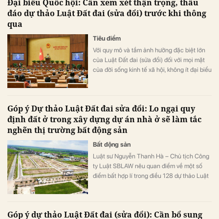
Đại biểu Quốc hội: Cần xem xét thận trọng, thấu
đáo dự thảo Luật Đất đai (sửa đổi) trước khi thông
qua
Tiêu điểm
Với quy mô và tầm ảnh hưởng đặc biệt lớn
của Luật Đất đai (sửa đổi) đối với mọi mặt
của đời sống kinh tế xã hội, không ít đại biểu
Quốc hội cho rằng cần xem xét thận trọng,
thấu đáo dự thảo Luật Đất đai (sửa đổi)
trước khi thông qua.
Góp ý Dự thảo Luật Đất đai sửa đổi: Lo ngại quy
định đất ở trong xây dựng dự án nhà ở sẽ làm tắc
nghẽn thị trường bất động sản
Bất động sản
Luật sư Nguyễn Thanh Hà – Chủ tịch Công
ty Luật SBLAW nêu quan điểm về một số
điểm bất hợp lí trong điều 128 dự thảo Luật
đất đai (sửa đổi) đang khiến các doanh
nghiệp lo lắng.
Góp ý dự thảo Luật Đất đai (sửa đổi): Cần bổ sung