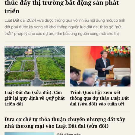
thúc đẩy thị trường bất động sản phát
triển
Luật Đất đai 2024 vừa được thông qua với nhiều nội dung mới, có tính
đột phá được kỳ vọng sẽ khơi thông nguồn lực đất đai, tháo gỡ “nút
thắt" pháp lý cho các dự án, sớm bổ sung nguồn cung mới cho thị
trường, tạo ra sức bật giúp thị trường bất động sản hồi phục và phát triển
theo hướng an toàn, lành mạnh, bền vững.
Luật Đất đai (sửa đổi): Cần
Trình Quốc hội xem xét
giữ lại quy định về Quỹ phát
thông qua dự thảo Luật Đất
triển đất
đai (sửa đổi) vào tuần tới
Đưa cơ chế tự thỏa thuận chuyển nhượng đất xây
nhà thương mại vào Luật Đất đai (sửa đổi)
Bất động sản