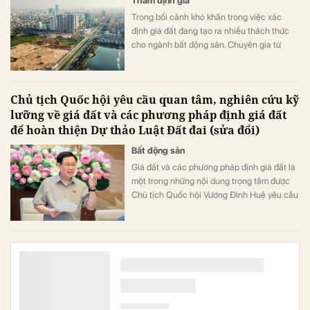
Thẩm định giá
Trong bối cảnh khó khăn trong việc xác
định giá đất đang tạo ra nhiều thách thức
cho ngành bất động sản. Chuyên gia từ
Savills Việt Nam cho rằng, phương pháp này
vẫn đóng vai trò quan trọng trong quá trình
định giá đất, đảm bảo nguyên tắc sử dụng
Chủ tịch Quốc hội yêu cầu quan tâm, nghiên cứu kỹ
tốt nhất và hiệu quả nhất trong thẩm định
lưỡng về giá đất và các phương pháp định giá đất
giá, do đó không nên loại bỏ phương pháp
để hoàn thiện Dự thảo Luật Đất đai (sửa đổi)
thặng dư.
Bất động sản
Giá đất và các phương pháp định giá đất là
một trong những nội dung trọng tâm được
Chủ tịch Quốc hội Vương Đình Huệ yêu cầu
cần được quan tâm, nghiên cứu kỹ lưỡng để
hoàn thiện Dự thảo Luật Đất đai (sửa đổi).