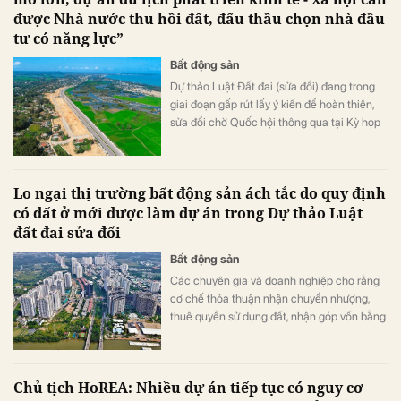
được Nhà nước thu hồi đất, đấu thầu chọn nhà đầu
tư có năng lực”
Bất động sản
Dự thảo Luật Đất đai (sửa đổi) đang trong
giai đoạn gấp rút lấy ý kiến để hoàn thiện,
sửa đổi chờ Quốc hội thông qua tại Kỳ họp
lần thứ 6 tới đây. Bên cạnh nhiều đề xuất Dự
thảo Luật Đất đai (sửa đổi) lần này cần tạo
cơ chế thu hồi đất để thúc đẩy phát triển hạ
Lo ngại thị trường bất động sản ách tắc do quy định
tầng du lịch, vấn đề đấu thầu lựa chọn nhà
có đất ở mới được làm dự án trong Dự thảo Luật
đầu tư đối với các dự án quy mô cũng được
đất đai sửa đổi
các chuyên gia, Đại biểu Quốc hội và cộng
đồng đặc biệt quan tâm.
Bất động sản
Các chuyên gia và doanh nghiệp cho rằng
cơ chế thỏa thuận nhận chuyển nhượng,
thuê quyền sử dụng đất, nhận góp vốn bằng
quyền sử dụng đất để thực hiện dự án đầu
tư, trong đó bao gồm dự án đô thị, nhà ở
thương mại tại Điều 128 Dự thảo Luật Đất
Chủ tịch HoREA: Nhiều dự án tiếp tục có nguy cơ
đai sửa đổi cần được điều chỉnh cho phù