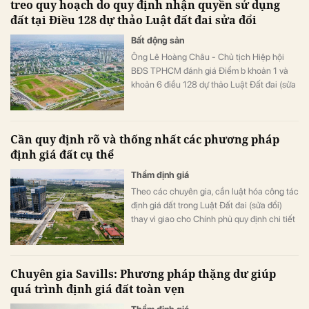
treo quy hoạch do quy định nhận quyền sử dụng
hợp với thực tế.
đất tại Điều 128 dự thảo Luật đất đai sửa đổi
Bất động sản
Ông Lê Hoàng Châu - Chủ tịch Hiệp hội
BĐS TPHCM đánh giá Điểm b khoản 1 và
khoản 6 điều 128 dự thảo Luật Đất đai (sửa
đổi) chưa thật phù hợp với chủ trương tháo
gỡ pháp lý cho dự án bất động sản và không
“thông thoáng” như Luật Đất đai 2013.
Cần quy định rõ và thống nhất các phương pháp
định giá đất cụ thể
Thẩm định giá
Theo các chuyên gia, cần luật hóa công tác
định giá đất trong Luật Đất đai (sửa đổi)
thay vì giao cho Chính phủ quy định chi tiết
nhằm giải quyết triệt để các vướng mắc cố
hữu về định giá đất.
Chuyên gia Savills: Phương pháp thặng dư giúp
quá trình định giá đất toàn vẹn