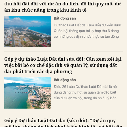
thu hồi đất đối với dự án du lịch, đô thị quy mô, dự
án khu chức năng trong khu kinh tế
Bất động sản
Dự thảo Luật Đất đai (sửa đổi) dự kiến được
Quốc hội thông qua tại kỳ họp thứ 6 đang
có những quy định chưa thực sự tạo động
lực phát triển du lịch - ngành kinh tế mũi
nhọn trong chiến lược phát triển đất nước.
Góp ý dự thảo Luật Đất đai sửa đổi: Cần xem xét lại
việc bãi bỏ cơ chế đặc thù về quản lý, sử dụng đất
đai phát triển các địa phương
Bất động sản
Điều 261 của Dự thảo Luật Đất đai là nội
dung đang thu hút sự quan tâm đặc biệt
của dư luận xã hội, trong đó nhiều ý kiến
không đồng tình và cho rằng cần phải xem
xét lại.
Góp ý Dự thảo Luật Đất đai (sửa đổi): “Dự án quy
mô lớn, dự án du lịch phát triển kinh tế - xã hội cần