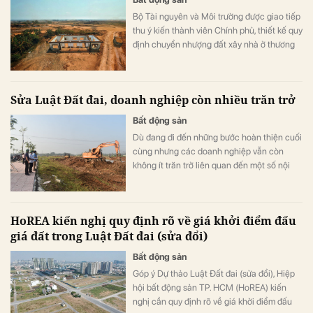
Bộ Tài nguyên và Môi trường được giao tiếp
thu ý kiến thành viên Chính phủ, thiết kế quy
định chuyển nhượng đất xây nhà ở thương
mại theo hướng tự thỏa thuận giữa người
dân và doanh nghiệp.
Sửa Luật Đất đai, doanh nghiệp còn nhiều trăn trở
Bất động sản
Dù đang đi đến những bước hoàn thiện cuối
cùng nhưng các doanh nghiệp vẫn còn
không ít trăn trở liên quan đến một số nội
dung được cơ quan soạn thảo đề xuất trong
Dự thảo Luật Đất đai (sửa đổi).
HoREA kiến nghị quy định rõ về giá khởi điểm đấu
giá đất trong Luật Đất đai (sửa đổi)
Bất động sản
Góp ý Dự thảo Luật Đất đai (sửa đổi), Hiệp
hội bất động sản TP. HCM (HoREA) kiến
nghị cần quy định rõ về giá khởi điểm đấu