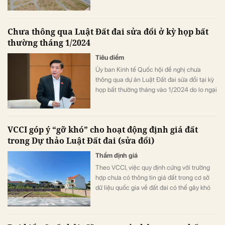
giá quyền sử dụng đất nhằm tránh sự thiếu
đồng bộ, thống nhất.
Chưa thông qua Luật Đất đai sửa đổi ở kỳ họp bất
thường tháng 1/2024
Tiêu điểm
Ủy ban Kinh tế Quốc hội đề nghị chưa
thông qua dự án Luật Đất đai sửa đổi tại kỳ
họp bất thường tháng vào 1/2024 do lo ngại
nhiều rủi ro, khó đảm bảo chất lượng.
VCCI góp ý “gỡ khó” cho hoạt động định giá đất
trong Dự thảo Luật Đất đai (sửa đổi)
Thẩm định giá
Theo VCCI, việc quy định cứng với trường
hợp chưa có thông tin giá đất trong cơ sở
dữ liệu quốc gia về đất đai có thể gây khó
khăn trên thực tế áp dụng.