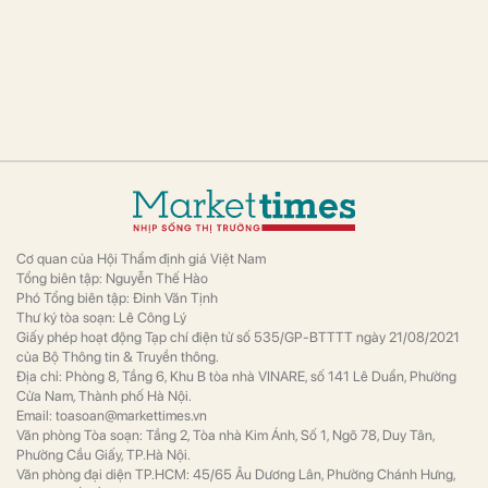
Cơ quan của Hội Thẩm định giá Việt Nam
Tổng biên tập: Nguyễn Thế Hào
Phó Tổng biên tập: Đinh Văn Tịnh
Thư ký tòa soạn: Lê Công Lý
Giấy phép hoạt động Tạp chí điện tử số 535/GP-BTTTT ngày 21/08/2021
của Bộ Thông tin & Truyền thông.
Địa chỉ: Phòng 8, Tầng 6, Khu B tòa nhà VINARE, số 141 Lê Duẩn, Phường
Cửa Nam, Thành phố Hà Nội.
Email: toasoan@markettimes.vn
Văn phòng Tòa soạn: Tầng 2, Tòa nhà Kim Ánh, Số 1, Ngõ 78, Duy Tân,
Phường Cầu Giấy, TP.Hà Nội.
Văn phòng đại diện TP.HCM: 45/65 Âu Dương Lân, Phường Chánh Hưng,