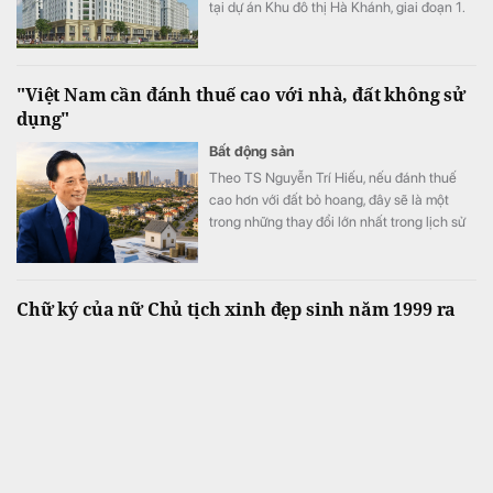
tại dự án Khu đô thị Hà Khánh, giai đoạn 1.
Dự án cung cấp 759 căn hộ với giá bán
khoảng 19 triệu đồng/m².
"Việt Nam cần đánh thuế cao với nhà, đất không sử
dụng"
Bất động sản
Theo TS Nguyễn Trí Hiếu, nếu đánh thuế
cao hơn với đất bỏ hoang, đây sẽ là một
trong những thay đổi lớn nhất trong lịch sử
thị trường bất động sản.
Chữ ký của nữ Chủ tịch xinh đẹp sinh năm 1999 ra
sao?
Tài chính
Đây là quyết định nhân sự mới nhất được bà
Linh ký sau khi nữ lãnh đạo sinh năm 1999
chính thức đảm nhiệm vị trí cao nhất trong
Hội đồng quản trị PC1