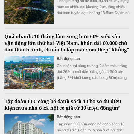
Theo phương án đề xuất, dự án sẽ xây dựng
hầm có chiều dài khoảng 2km, tổng chiều
dài toàn tuyến đạt khoảng 18,8km. Dự án có
mức đầu tư dự kiến là 5.800 tỷ đồng.
Quá nhanh: 10 tháng làm xong hơn 60% siêu sân
vận động lớn thứ hai Việt Nam, khán đài 60.000 chỗ
dần thành hình, chuẩn bị lắp mái vòm thép "khủng"
Bất động sản
Ghi nhận tại công trường, 2 dầm màu trắng
dài 269 m, mỗi dầm nặng gần 4.500 tấn
(bằng 3/4 khối lượng cầu Long Biên) đang
được nâng lên trên 4 trụ đỡ màu đỏ. Các trụ
này cao 72 m, tương đương với một toà nhà
20 tầng.
Tập đoàn FLC công bố danh sách 13 hồ sơ đủ điều
kiện mua nhà ở xã hội có giá từ 19 triệu đồng/m²
Bất động sản
Tập đoàn FLC vừa công bố danh sách 13
hồ sơ đủ điều kiện mua nhà ở xã hội đợt 1