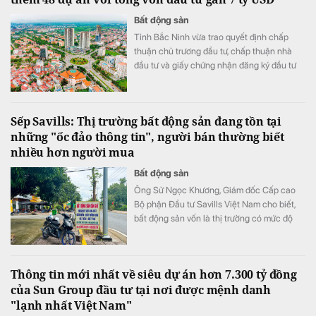
Bất động sản
Tỉnh Bắc Ninh vừa trao quyết định chấp
thuận chủ trương đầu tư, chấp thuận nhà
đầu tư và giấy chứng nhận đăng ký đầu tư
cho 48 dự án với tổng vốn gần 180.000 tỷ
đồng (tương đương 6,93 tỷ USD).
Sếp Savills: Thị trường bất động sản đang tồn tại
những "ốc đảo thông tin", người bán thường biết
nhiều hơn người mua
Bất động sản
Ông Sử Ngọc Khương, Giám đốc Cấp cao
Bộ phận Đầu tư Savills Việt Nam cho biết,
bất động sản vốn là thị trường có mức độ
bất cân xứng thông tin cao khi người bán
thường nắm nhiều thông tin hơn người mua.
Thông tin mới nhất về siêu dự án hơn 7.300 tỷ đồng
của Sun Group đầu tư tại nơi được mệnh danh
"lạnh nhất Việt Nam"