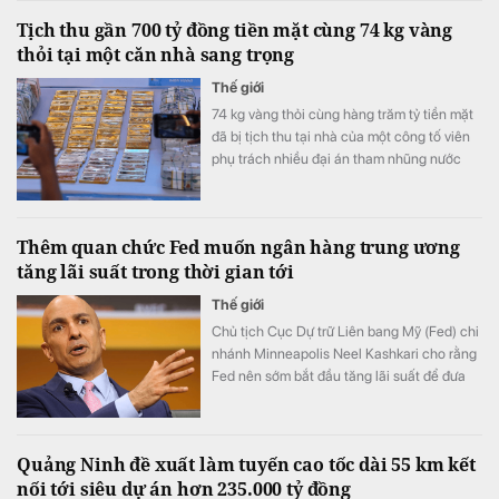
Tịch thu gần 700 tỷ đồng tiền mặt cùng 74 kg vàng
thỏi tại một căn nhà sang trọng
Thế giới
74 kg vàng thỏi cùng hàng trăm tỷ tiền mặt
đã bị tịch thu tại nhà của một công tố viên
phụ trách nhiều đại án tham nhũng nước
này.
Thêm quan chức Fed muốn ngân hàng trung ương
tăng lãi suất trong thời gian tới
Thế giới
Chủ tịch Cục Dự trữ Liên bang Mỹ (Fed) chi
nhánh Minneapolis Neel Kashkari cho rằng
Fed nên sớm bắt đầu tăng lãi suất để đưa
lạm phát trở lại mục tiêu 2%.
Quảng Ninh đề xuất làm tuyến cao tốc dài 55 km kết
nối tới siêu dự án hơn 235.000 tỷ đồng