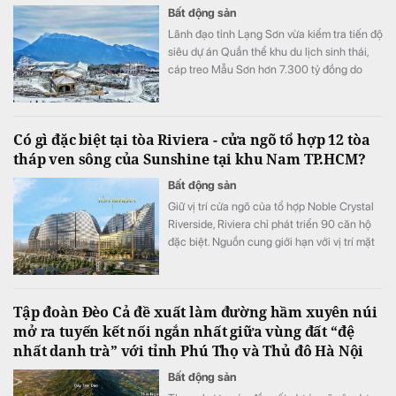
Bất động sản
Lãnh đạo tỉnh Lạng Sơn vừa kiểm tra tiến độ
siêu dự án Quần thể khu du lịch sinh thái,
cáp treo Mẫu Sơn hơn 7.300 tỷ đồng do
Tập đoàn Sun Group làm chủ đầu tư.
Có gì đặc biệt tại tòa Riviera - cửa ngõ tổ hợp 12 tòa
tháp ven sông của Sunshine tại khu Nam TP.HCM?
Bất động sản
Giữ vị trí cửa ngõ của tổ hợp Noble Crystal
Riverside, Riviera chỉ phát triển 90 căn hộ
đặc biệt. Nguồn cung giới hạn với vị trí mặt
tiền đại lộ Đào Trí cùng hệ tiện ích đa tầng
đang đưa tòa tháp này trở thành một trong
những điểm nhấn đáng chú ý của thị trường
Tập đoàn Đèo Cả đề xuất làm đường hầm xuyên núi
căn hộ cao cấp khu Nam TP.HCM.
mở ra tuyến kết nối ngắn nhất giữa vùng đất “đệ
nhất danh trà” với tỉnh Phú Thọ và Thủ đô Hà Nội
Bất động sản