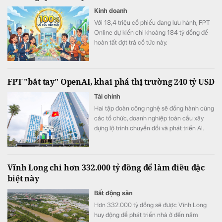
Kinh doanh
Với 18,4 triệu cổ phiếu đang lưu hành, FPT
Online dự kiến chi khoảng 184 tỷ đồng để
hoàn tất đợt trả cổ tức này.
FPT "bắt tay" OpenAI, khai phá thị trường 240 tỷ USD
Tài chính
Hai tập đoàn công nghệ sẽ đồng hành cùng
các tổ chức, doanh nghiệp toàn cầu xây
dựng lộ trình chuyển đổi và phát triển AI.
Vĩnh Long chi hơn 332.000 tỷ đồng để làm điều đặc
biệt này
Bất động sản
Hơn 332.000 tỷ đồng sẽ được Vĩnh Long
huy động để phát triển nhà ở đến năm