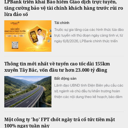
LPBank triển khai Bảo hiểm Giao dịch trực tuyến,
tăng cường bảo vệ tài chính khách hàng trước rủi ro
lừa đảo số
Tài chính
Trước sự gia tăng của các hình thức lừa đảo
trực tuyến với thủ đoạn ngày càng tinh vi, từ
ngày 6/8/2026, LPBank chính thức triển
khai Bảo hiểm Giao dịch trực tuyến do Tổng
Công ty Cổ phần Bảo hiểm LPBank (LPBI)
cung cấp. Giải pháp giúp khách hàng giảm
Thông tin mới nhất về tuyến cao tốc dài 155km
thiểu tổn thất tài chính từ các giao dịch trực
xuyên Tây Bắc, vốn đầu tư hơn 23.000 tỷ đồng
tuyến trái phép, đồng thời hỗ trợ khôi phục
danh tính trực tuyến khi thông tin cá nhân bị
Bất động sản
đánh cắp, góp phần mang đến trải nghiệm
Lãnh đạo UBND tỉnh Điện Biên yêu cầu các
giao dịch số an toàn và an tâm hơn.
sở, ngành và chủ đầu tư khẩn trương hoàn
thiện các nội dung theo kế hoạch, bảo đảm
tiến độ triển khai Dự án đầu tư đoạn tuyến
cao tốc Sơn La - Điện Biên - cửa khẩu Tây
Trang (giai đoạn 1), trong đó có công tác
Một công ty 'họ' FPT chốt ngày trả cổ tức tiền mặt
chuẩn bị Lễ động thổ Dự án thành phần 2.
100% ngay tuần này