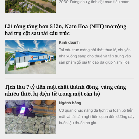
2030. Đáng chú ý, tỉnh đặt mục tiêu hoàn
thành hơn 20.500 căn nhà ở xã hội và nâng
diện tích nhà ở bình quân lên 36 m²/người.
Lãi ròng tăng hơn 5 lần, Nam Hoa (NHT) mở rộng
hai trụ cột sau tái cấu trúc
Kinh doanh
Tái cấu trúc mảng nội thất thua lỗ, chuyển
nhà xưởng sang cho thuê và tập trung vào
sản phẩm gỗ giá trị cao đã giúp Nam Hoa
cải thiện mạnh lợi nhuận. Doanh nghiệp cho
biết đã có đơn hàng sản xuất đến hết năm
2026, đồng thời chuẩn bị mở rộng quy mô
Tịch thu 7 tỷ tiền mặt chất thành đống, vàng cùng
bất động sản công nghiệp.
nhiều thiết bị điện tử trong một căn hộ
Ngành hàng
Cơ quan chức năng đã tịch thu toàn bộ tiền
mặt và tài sản nghi liên quan đến đường dây
buôn lậu thuốc ho giả.