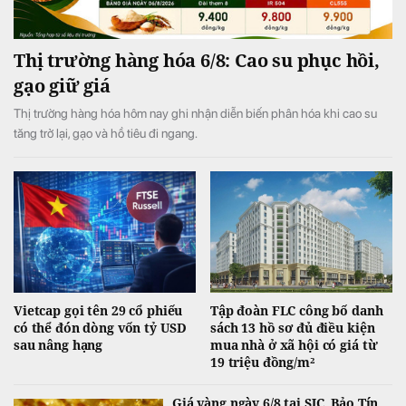
Thị trường hàng hóa 6/8: Cao su phục hồi,
gạo giữ giá
Thị trường hàng hóa hôm nay ghi nhận diễn biến phân hóa khi cao su
tăng trở lại, gạo và hồ tiêu đi ngang.
Vietcap gọi tên 29 cổ phiếu
Tập đoàn FLC công bố danh
có thể đón dòng vốn tỷ USD
sách 13 hồ sơ đủ điều kiện
sau nâng hạng
mua nhà ở xã hội có giá từ
19 triệu đồng/m²
Giá vàng ngày 6/8 tại SJC, Bảo Tín