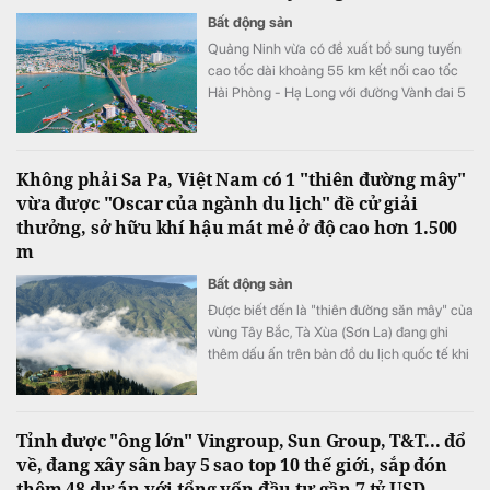
Bất động sản
Quảng Ninh vừa có đề xuất bổ sung tuyến
cao tốc dài khoảng 55 km kết nối cao tốc
Hải Phòng - Hạ Long với đường Vành đai 5
- Vùng Thủ đô Hà Nội vào Quy hoạch mạng
lưới đường bộ quốc gia.
Không phải Sa Pa, Việt Nam có 1 "thiên đường mây"
vừa được "Oscar của ngành du lịch" đề cử giải
thưởng, sở hữu khí hậu mát mẻ ở độ cao hơn 1.500
m
Bất động sản
Được biết đến là "thiên đường săn mây" của
vùng Tây Bắc, Tà Xùa (Sơn La) đang ghi
thêm dấu ấn trên bản đồ du lịch quốc tế khi
lần đầu được đề cử ở hạng mục "Điểm đến
mới nổi hàng đầu châu Á" tại World Travel
Awards 2026.
Tỉnh được "ông lớn" Vingroup, Sun Group, T&T... đổ
về, đang xây sân bay 5 sao top 10 thế giới, sắp đón
thêm 48 dự án với tổng vốn đầu tư gần 7 tỷ USD