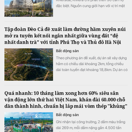
đặc biệt. Nguồn cung giới hạn với vị trí mặt
tiền đại lộ Đào Trí cùng hệ tiện ích đa tầng
đang đưa tòa tháp này trở thành một trong
những điểm nhấn đáng chú ý của thị trường
Tập đoàn Đèo Cả đề xuất làm đường hầm xuyên núi
căn hộ cao cấp khu Nam TP.HCM.
mở ra tuyến kết nối ngắn nhất giữa vùng đất “đệ
nhất danh trà” với tỉnh Phú Thọ và Thủ đô Hà Nội
Bất động sản
Theo phương án đề xuất, dự án sẽ xây dựng
hầm có chiều dài khoảng 2km, tổng chiều
dài toàn tuyến đạt khoảng 18,8km. Dự án có
mức đầu tư dự kiến là 5.800 tỷ đồng.
Quá nhanh: 10 tháng làm xong hơn 60% siêu sân
vận động lớn thứ hai Việt Nam, khán đài 60.000 chỗ
dần thành hình, chuẩn bị lắp mái vòm thép "khủng"
Bất động sản
Ghi nhận tại công trường, 2 dầm màu trắng
dài 269 m, mỗi dầm nặng gần 4.500 tấn