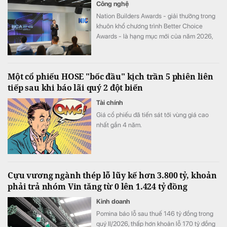
Công nghệ
Nation Builders Awards - giải thưởng trong
khuôn khổ chương trình Better Choice
Awards - là hạng mục mới của năm 2026,
tôn vinh những doanh nghiệp có đóng góp
nổi bật cho sự phát triển của đất nước.
Một cổ phiếu HOSE "bốc đầu" kịch trần 5 phiên liên
tiếp sau khi báo lãi quý 2 đột biến
Tài chính
Giá cổ phiếu đã tiến sát tới vùng giá cao
nhất gần 4 năm.
Cựu vương ngành thép lỗ lũy kế hơn 3.800 tỷ, khoản
phải trả nhóm Vin tăng từ 0 lên 1.424 tỷ đồng
Kinh doanh
Pomina báo lỗ sau thuế 146 tỷ đồng trong
quý II/2026, thấp hơn khoản lỗ 170 tỷ đồng