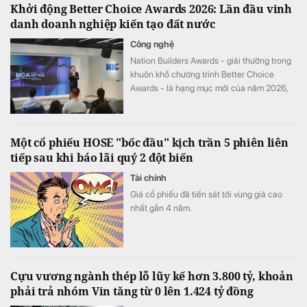
Khởi động Better Choice Awards 2026: Lần đầu vinh
danh doanh nghiệp kiến tạo đất nước
Công nghệ
Nation Builders Awards - giải thưởng trong
khuôn khổ chương trình Better Choice
Awards - là hạng mục mới của năm 2026,
tôn vinh những doanh nghiệp có đóng góp
nổi bật cho sự phát triển của đất nước.
Một cổ phiếu HOSE "bốc đầu" kịch trần 5 phiên liên
tiếp sau khi báo lãi quý 2 đột biến
Tài chính
Giá cổ phiếu đã tiến sát tới vùng giá cao
nhất gần 4 năm.
Cựu vương ngành thép lỗ lũy kế hơn 3.800 tỷ, khoản
phải trả nhóm Vin tăng từ 0 lên 1.424 tỷ đồng