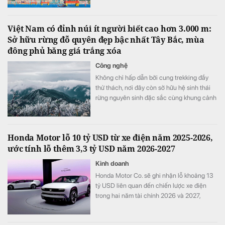
Việt Nam có đỉnh núi ít người biết cao hơn 3.000 m:
Sở hữu rừng đỗ quyên đẹp bậc nhất Tây Bắc, mùa
đông phủ băng giá trắng xóa
Công nghệ
Không chỉ hấp dẫn bởi cung trekking đầy
thử thách, nơi đây còn sở hữu hệ sinh thái
rừng nguyên sinh đặc sắc cùng khung cảnh
biến đổi theo từng mùa trong năm.
Honda Motor lỗ 10 tỷ USD từ xe điện năm 2025-2026,
ước tính lỗ thêm 3,3 tỷ USD năm 2026-2027
Kinh doanh
Honda Motor Co. sẽ ghi nhận lỗ khoảng 13
tỷ USD liên quan đến chiến lược xe điện
trong hai năm tài chính 2026 và 2027,
tương đương khoảng ba năm lợi nhuận hoạt
động và nhiều hơn tổng chi tiêu nghiên cứu