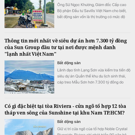
Ông Sử Ngọc Khương, Giám đốc Cấp cao
Bộ phận Đầu tư Savills Việt Nam cho biết,
bất động sản vốn là thị trường có mức độ
bất cân xứng thông tin cao khi người bán
thường nắm nhiều thông tin hơn người mua.
Thông tin mới nhất về siêu dự án hơn 7.300 tỷ đồng
của Sun Group đầu tư tại nơi được mệnh danh
"lạnh nhất Việt Nam"
Bất động sản
Lãnh đạo tỉnh Lạng Sơn vừa kiểm tra tiến độ
siêu dự án Quần thể khu du lịch sinh thái,
cáp treo Mẫu Sơn hơn 7.300 tỷ đồng do
Tập đoàn Sun Group làm chủ đầu tư.
Có gì đặc biệt tại tòa Riviera - cửa ngõ tổ hợp 12 tòa
tháp ven sông của Sunshine tại khu Nam TP.HCM?
Bất động sản
Giữ vị trí cửa ngõ của tổ hợp Noble Crystal
Riverside, Riviera chỉ phát triển 90 căn hộ