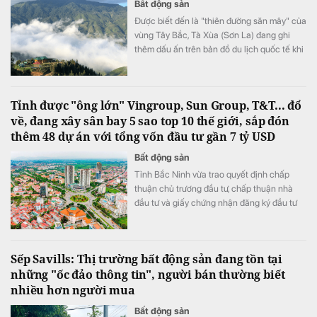
Bất động sản
Được biết đến là "thiên đường săn mây" của
vùng Tây Bắc, Tà Xùa (Sơn La) đang ghi
thêm dấu ấn trên bản đồ du lịch quốc tế khi
lần đầu được đề cử ở hạng mục "Điểm đến
mới nổi hàng đầu châu Á" tại World Travel
Awards 2026.
Tỉnh được "ông lớn" Vingroup, Sun Group, T&T... đổ
về, đang xây sân bay 5 sao top 10 thế giới, sắp đón
thêm 48 dự án với tổng vốn đầu tư gần 7 tỷ USD
Bất động sản
Tỉnh Bắc Ninh vừa trao quyết định chấp
thuận chủ trương đầu tư, chấp thuận nhà
đầu tư và giấy chứng nhận đăng ký đầu tư
cho 48 dự án với tổng vốn gần 180.000 tỷ
đồng (tương đương 6,93 tỷ USD).
Sếp Savills: Thị trường bất động sản đang tồn tại
những "ốc đảo thông tin", người bán thường biết
nhiều hơn người mua
Bất động sản