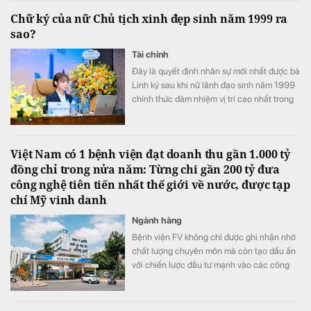
Chữ ký của nữ Chủ tịch xinh đẹp sinh năm 1999 ra
sao?
Tài chính
Đây là quyết định nhân sự mới nhất được bà
Linh ký sau khi nữ lãnh đạo sinh năm 1999
chính thức đảm nhiệm vị trí cao nhất trong
Hội đồng quản trị PC1
Việt Nam có 1 bệnh viện đạt doanh thu gần 1.000 tỷ
đồng chỉ trong nửa năm: Từng chi gần 200 tỷ đưa
công nghệ tiên tiến nhất thế giới về nước, được tạp
chí Mỹ vinh danh
Ngành hàng
Bệnh viện FV không chỉ được ghi nhận nhờ
chất lượng chuyên môn mà còn tạo dấu ấn
với chiến lược đầu tư mạnh vào các công
nghệ y tế hiện đại.