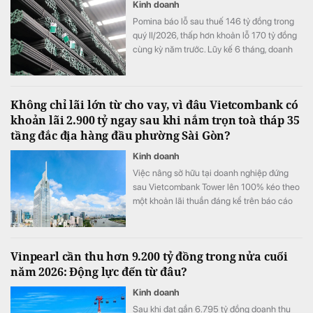
Kinh doanh
Pomina báo lỗ sau thuế 146 tỷ đồng trong
quý II/2026, thấp hơn khoản lỗ 170 tỷ đồng
cùng kỳ năm trước. Lũy kế 6 tháng, doanh
nghiệp lỗ 325 tỷ đồng, chỉ cải thiện khoảng
4 tỷ đồng so với nửa đầu năm 2025.
Không chỉ lãi lớn từ cho vay, vì đâu Vietcombank có
khoản lãi 2.900 tỷ ngay sau khi nắm trọn toà tháp 35
tầng đắc địa hàng đầu phường Sài Gòn?
Kinh doanh
Việc nâng sở hữu tại doanh nghiệp đứng
sau Vietcombank Tower lên 100% kéo theo
một khoản lãi thuần đáng kể trên báo cáo
tài chính hợp nhất của Vietcombank.
Vinpearl cần thu hơn 9.200 tỷ đồng trong nửa cuối
năm 2026: Động lực đến từ đâu?
Kinh doanh
Sau khi đạt gần 6.795 tỷ đồng doanh thu