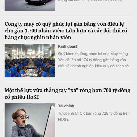
tương đương khoảng ba năm lợi nhuận hoạt
động và nhiều hơn tổng chi tiêu nghiên cứu
và phát triển (R&D) của cả một năm.
Công ty may có quỹ phúc lợi gần bằng vốn điều lệ
cho gần 1.700 nhân viên: Lớn hơn cả các đối thủ có
hàng chục nghìn nhân viên
Kinh doanh
Quỹ khen thưởng, phúc lợi của May Hưng
Yên đã lên tới 174 tỷ đồng, gần bằng vốn
điều lệ doanh nghiệp. Nếu quy đổi theo số
lao động cuối năm 2025, quy mô quỹ tương
đương hơn 100 triệu đồng cho mỗi nhân
viên.
Một thế lực vừa thẳng tay "xả" ròng hơn 700 tỷ đồng
cổ phiếu HoSE
Tài chính
Tự doanh CTCK bán ròng 728 tỷ đồng trên
HOSE.