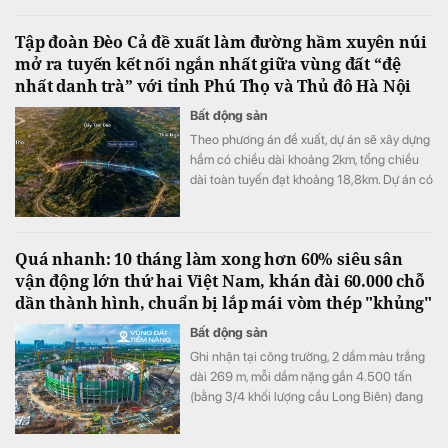
Tập đoàn Đèo Cả đề xuất làm đường hầm xuyên núi
mở ra tuyến kết nối ngắn nhất giữa vùng đất “đệ
nhất danh trà” với tỉnh Phú Thọ và Thủ đô Hà Nội
Bất động sản
Theo phương án đề xuất, dự án sẽ xây dựng
hầm có chiều dài khoảng 2km, tổng chiều
dài toàn tuyến đạt khoảng 18,8km. Dự án có
mức đầu tư dự kiến là 5.800 tỷ đồng.
Quá nhanh: 10 tháng làm xong hơn 60% siêu sân
vận động lớn thứ hai Việt Nam, khán đài 60.000 chỗ
dần thành hình, chuẩn bị lắp mái vòm thép "khủng"
Bất động sản
Ghi nhận tại công trường, 2 dầm màu trắng
dài 269 m, mỗi dầm nặng gần 4.500 tấn
(bằng 3/4 khối lượng cầu Long Biên) đang
được nâng lên trên 4 trụ đỡ màu đỏ. Các trụ
này cao 72 m, tương đương với một toà nhà