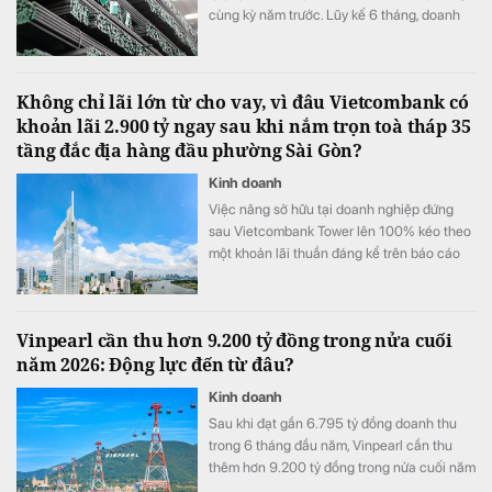
cùng kỳ năm trước. Lũy kế 6 tháng, doanh
nghiệp lỗ 325 tỷ đồng, chỉ cải thiện khoảng
4 tỷ đồng so với nửa đầu năm 2025.
Không chỉ lãi lớn từ cho vay, vì đâu Vietcombank có
khoản lãi 2.900 tỷ ngay sau khi nắm trọn toà tháp 35
tầng đắc địa hàng đầu phường Sài Gòn?
Kinh doanh
Việc nâng sở hữu tại doanh nghiệp đứng
sau Vietcombank Tower lên 100% kéo theo
một khoản lãi thuần đáng kể trên báo cáo
tài chính hợp nhất của Vietcombank.
Vinpearl cần thu hơn 9.200 tỷ đồng trong nửa cuối
năm 2026: Động lực đến từ đâu?
Kinh doanh
Sau khi đạt gần 6.795 tỷ đồng doanh thu
trong 6 tháng đầu năm, Vinpearl cần thu
thêm hơn 9.200 tỷ đồng trong nửa cuối năm
để hoàn thành kế hoạch 16.000 tỷ đồng.