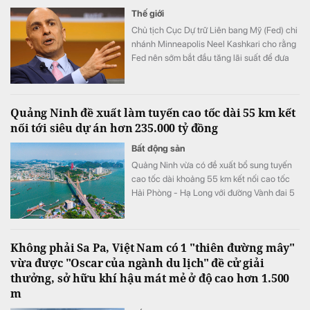
Thế giới
Chủ tịch Cục Dự trữ Liên bang Mỹ (Fed) chi
nhánh Minneapolis Neel Kashkari cho rằng
Fed nên sớm bắt đầu tăng lãi suất để đưa
lạm phát trở lại mục tiêu 2%.
Quảng Ninh đề xuất làm tuyến cao tốc dài 55 km kết
nối tới siêu dự án hơn 235.000 tỷ đồng
Bất động sản
Quảng Ninh vừa có đề xuất bổ sung tuyến
cao tốc dài khoảng 55 km kết nối cao tốc
Hải Phòng - Hạ Long với đường Vành đai 5
- Vùng Thủ đô Hà Nội vào Quy hoạch mạng
lưới đường bộ quốc gia.
Không phải Sa Pa, Việt Nam có 1 "thiên đường mây"
vừa được "Oscar của ngành du lịch" đề cử giải
thưởng, sở hữu khí hậu mát mẻ ở độ cao hơn 1.500
m