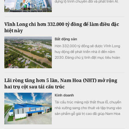
dựng lộ trình chuyển đổi và phát triển AI.
Vĩnh Long chi hơn 332.000 tỷ đồng để làm điều đặc
biệt này
Bất động sản
Hơn 332.000 tỷ đồng sẽ được Vĩnh Long
huy động để phát triển nhà ở đến năm
2030. Đáng chú ý, tỉnh đặt mục tiêu hoàn
thành hơn 20.500 căn nhà ở xã hội và nâng
diện tích nhà ở bình quân lên 36 m²/người.
Lãi ròng tăng hơn 5 lần, Nam Hoa (NHT) mở rộng
hai trụ cột sau tái cấu trúc
Kinh doanh
Tái cấu trúc mảng nội thất thua lỗ, chuyển
nhà xưởng sang cho thuê và tập trung vào
sản phẩm gỗ giá trị cao đã giúp Nam Hoa
cải thiện mạnh lợi nhuận. Doanh nghiệp cho
biết đã có đơn hàng sản xuất đến hết năm