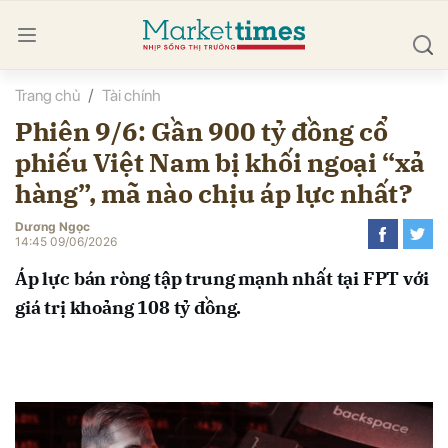
Trang chủ
Tài chính
bình luận
Phiên 9/6: Gần 900 tỷ đồng cổ
phiếu Việt Nam bị khối ngoại “xả
hàng”, mã nào chịu áp lực nhất?
Dương Ngọc
14:45 09/06/2026
Áp lực bán ròng tập trung mạnh nhất tại FPT với
Hủy
G
giá trị khoảng 108 tỷ đồng.