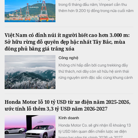
trong 6 tháng đầu năm, Vinpearl cần thu
thêm hơn 9.200 tỷ đồng trong nửa cuối năm
để hoàn thành kế hoạch 16.000 tỷ đồng.
Việt Nam có đỉnh núi ít người biết cao hơn 3.000 m:
Sở hữu rừng đỗ quyên đẹp bậc nhất Tây Bắc, mùa
đông phủ băng giá trắng xóa
Công nghệ
Không chỉ hấp dẫn bởi cung trekking đầy
thử thách, nơi đây còn sở hữu hệ sinh thái
rừng nguyên sinh đặc sắc cùng khung cảnh
biến đổi theo từng mùa trong năm.
Honda Motor lỗ 10 tỷ USD từ xe điện năm 2025-2026,
ước tính lỗ thêm 3,3 tỷ USD năm 2026-2027
Kinh doanh
Honda Motor Co. sẽ ghi nhận lỗ khoảng 13
tỷ USD liên quan đến chiến lược xe điện
trong hai năm tài chính 2026 và 2027,