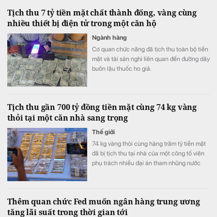
2026, đồng thời chuẩn bị mở rộng quy mô
Tịch thu 7 tỷ tiền mặt chất thành đống, vàng cùng
bất động sản công nghiệp.
nhiều thiết bị điện tử trong một căn hộ
Ngành hàng
Cơ quan chức năng đã tịch thu toàn bộ tiền
mặt và tài sản nghi liên quan đến đường dây
buôn lậu thuốc ho giả.
Tịch thu gần 700 tỷ đồng tiền mặt cùng 74 kg vàng
thỏi tại một căn nhà sang trọng
Thế giới
74 kg vàng thỏi cùng hàng trăm tỷ tiền mặt
đã bị tịch thu tại nhà của một công tố viên
phụ trách nhiều đại án tham nhũng nước
này.
Thêm quan chức Fed muốn ngân hàng trung ương
tăng lãi suất trong thời gian tới