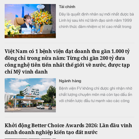
Tài chính
Đây là quyết định nhân sự mới nhất được bà
Linh ký sau khi nữ lãnh đạo sinh năm 1999
chính thức đảm nhiệm vị trí cao nhất trong
Hội đồng quản trị PC1
Việt Nam có 1 bệnh viện đạt doanh thu gần 1.000 tỷ
đồng chỉ trong nửa năm: Từng chi gần 200 tỷ đưa
công nghệ tiên tiến nhất thế giới về nước, được tạp
chí Mỹ vinh danh
Ngành hàng
Bệnh viện FV không chỉ được ghi nhận nhờ
chất lượng chuyên môn mà còn tạo dấu ấn
với chiến lược đầu tư mạnh vào các công
nghệ y tế hiện đại.
Khởi động Better Choice Awards 2026: Lần đầu vinh
danh doanh nghiệp kiến tạo đất nước