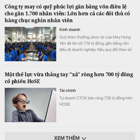
và phát triển (R&D) của cả một năm.
Công ty may có quỹ phúc lợi gần bằng vốn điều lệ
cho gần 1.700 nhân viên: Lớn hơn cả các đối thủ có
hàng chục nghìn nhân viên
Kinh doanh
Quỹ khen thưởng, phúc lợi của May Hưng
Yên đã lên tới 174 tỷ đồng, gần bằng vốn
điều lệ doanh nghiệp. Nếu quy đổi theo số
lao động cuối năm 2025, quy mô quỹ tương
đương hơn 100 triệu đồng cho mỗi nhân
viên.
Một thế lực vừa thẳng tay "xả" ròng hơn 700 tỷ đồng
cổ phiếu HoSE
Tài chính
Tự doanh CTCK bán ròng 728 tỷ đồng trên
HOSE.
XEM THÊM