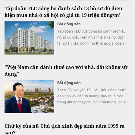
20 tầng.
Tập đoàn FLC công bố danh sách 13 hồ sơ đủ điều
kiện mua nhà ở xã hội có giá từ 19 triệu đồng/m²
Bất động sản
Tập đoàn FLC vừa công bố danh sách 13
hồ sơ đủ điều kiện mua nhà ở xã hội đợt 1
tại dự án Khu đô thị Hà Khánh, giai đoạn 1.
Dự án cung cấp 759 căn hộ với giá bán
khoảng 19 triệu đồng/m².
"Việt Nam cần đánh thuế cao với nhà, đất không sử
dụng"
Bất động sản
Theo TS Nguyễn Trí Hiếu, nếu đánh thuế
cao hơn với đất bỏ hoang, đây sẽ là một
trong những thay đổi lớn nhất trong lịch sử
thị trường bất động sản.
Chữ ký của nữ Chủ tịch xinh đẹp sinh năm 1999 ra
sao?