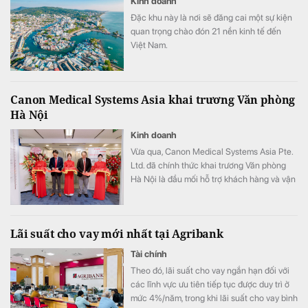
Kinh doanh
Đặc khu này là nơi sẽ đăng cai một sự kiện
quan trọng chào đón 21 nền kinh tế đến
Việt Nam.
Canon Medical Systems Asia khai trương Văn phòng
Hà Nội
Kinh doanh
Vừa qua, Canon Medical Systems Asia Pte.
Ltd. đã chính thức khai trương Văn phòng
Hà Nội là đầu mối hỗ trợ khách hàng và vận
hành kinh doanh, góp phần nâng cao năng
lực phục vụ các cơ sở y tế tại khu vực miền
Bắc.
Lãi suất cho vay mới nhất tại Agribank
Tài chính
Theo đó, lãi suất cho vay ngắn hạn đối với
các lĩnh vực ưu tiên tiếp tục được duy trì ở
mức 4%/năm, trong khi lãi suất cho vay bình