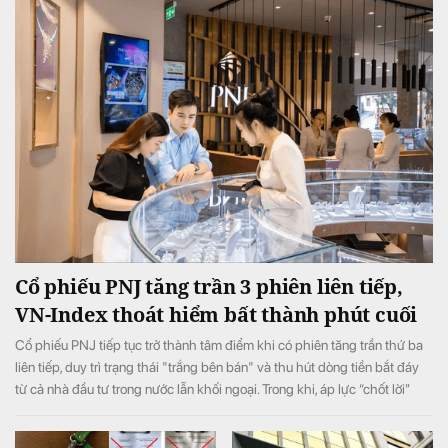
Cổ phiếu PNJ tăng trần 3 phiên liên tiếp,
VN-Index thoát hiểm bất thành phút cuối
Cổ phiếu PNJ tiếp tục trở thành tâm điểm khi có phiên tăng trần thứ ba
liên tiếp, duy trì trạng thái "trắng bên bán" và thu hút dòng tiền bắt đáy
từ cả nhà đầu tư trong nước lẫn khối ngoại. Trong khi, áp lực “chốt lời”
ngắn hạn lớn ở phiên chiều khiến VN-Index đảo chiều giảm điểm.