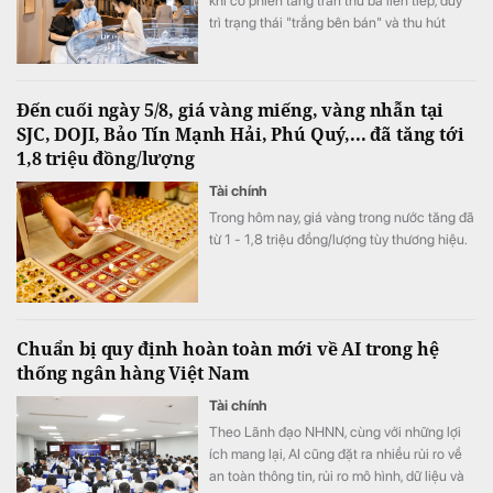
khi có phiên tăng trần thứ ba liên tiếp, duy
trì trạng thái "trắng bên bán" và thu hút
dòng tiền bắt đáy từ cả nhà đầu tư trong
nước lẫn khối ngoại. Trong khi, áp lực “chốt
lời” ngắn hạn lớn ở phiên chiều khiến VN-
Đến cuối ngày 5/8, giá vàng miếng, vàng nhẫn tại
Index đảo chiều giảm điểm.
SJC, DOJI, Bảo Tín Mạnh Hải, Phú Quý,... đã tăng tới
1,8 triệu đồng/lượng
Tài chính
Trong hôm nay, giá vàng trong nước tăng đã
từ 1 - 1,8 triệu đồng/lượng tùy thương hiệu.
Chuẩn bị quy định hoàn toàn mới về AI trong hệ
thống ngân hàng Việt Nam
Tài chính
Theo Lãnh đạo NHNN, cùng với những lợi
ích mang lại, AI cũng đặt ra nhiều rủi ro về
an toàn thông tin, rủi ro mô hình, dữ liệu và