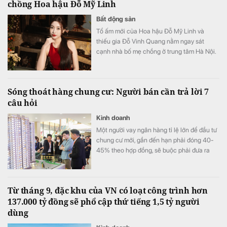
chồng Hoa hậu Đỗ Mỹ Linh
Bất động sản
Tổ ấm mới của Hoa hậu Đỗ Mỹ Linh và
thiếu gia Đỗ Vinh Quang nằm ngay sát
cạnh nhà bố mẹ chồng ở trung tâm Hà Nội.
Sóng thoát hàng chung cư: Người bán cần trả lời 7
câu hỏi
Kinh doanh
Một người vay ngân hàng tỉ lệ lớn để đầu tư
chung cư mới, gần đến hạn phải đóng 40-
45% theo hợp đồng, sẽ buộc phải đưa ra
quyết định quan trọng: Thoát hay giữ hàng?
Từ tháng 9, đặc khu của VN có loạt công trình hơn
137.000 tỷ đồng sẽ phổ cập thứ tiếng 1,5 tỷ người
dùng