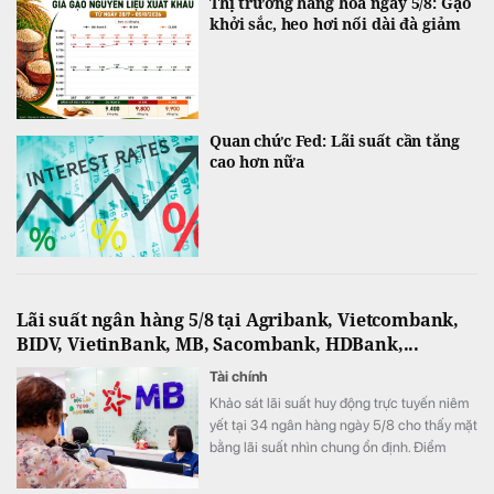
Thị trường hàng hóa ngày 5/8: Gạo
khởi sắc, heo hơi nối dài đà giảm
Quan chức Fed: Lãi suất cần tăng
cao hơn nữa
Lãi suất ngân hàng 5/8 tại Agribank, Vietcombank,
BIDV, VietinBank, MB, Sacombank, HDBank,...
Tài chính
Khảo sát lãi suất huy động trực tuyến niêm
yết tại 34 ngân hàng ngày 5/8 cho thấy mặt
bằng lãi suất nhìn chung ổn định. Điểm
đáng chú ý là SeABank đồng loạt giảm lãi
suất ở nhiều kỳ hạn, trong khi ACB tiếp tục