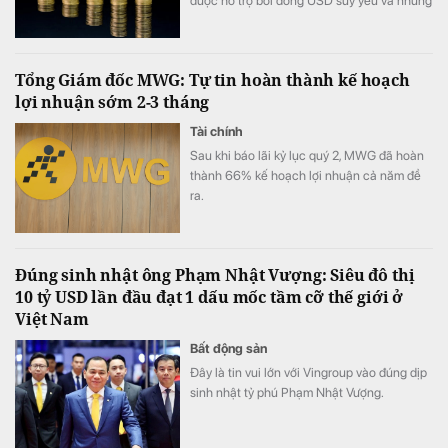
được hỗ trợ bởi đồng USD suy yếu và những
bất ổn địa chính trị. Trong khi đó, giới đầu tư
hướng sự chú ý tới loạt dữ liệu việc làm của
Mỹ trong tuần này để tìm thêm tín hiệu về
Tổng Giám đốc MWG: Tự tin hoàn thành kế hoạch
triển vọng chính sách của Fed.
lợi nhuận sớm 2-3 tháng
Tài chính
Sau khi báo lãi kỷ lục quý 2, MWG đã hoàn
thành 66% kế hoạch lợi nhuận cả năm đề
ra.
Đúng sinh nhật ông Phạm Nhật Vượng: Siêu đô thị
10 tỷ USD lần đầu đạt 1 dấu mốc tầm cỡ thế giới ở
Việt Nam
Bất động sản
Đây là tin vui lớn với Vingroup vào đúng dịp
sinh nhật tỷ phú Phạm Nhật Vượng.