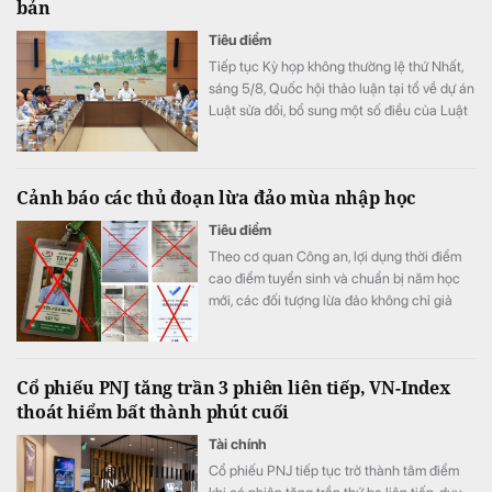
bản
Tiêu điểm
Tiếp tục Kỳ họp không thường lệ thứ Nhất,
sáng 5/8, Quốc hội thảo luận tại tổ về dự án
Luật sửa đổi, bổ sung một số điều của Luật
Xuất bản.
Cảnh báo các thủ đoạn lừa đảo mùa nhập học
Tiêu điểm
Theo cơ quan Công an, lợi dụng thời điểm
cao điểm tuyển sinh và chuẩn bị năm học
mới, các đối tượng lừa đảo không chỉ giả
danh cán bộ tuyển sinh để chiếm đoạt tiền
của học sinh, sinh viên mà còn mạo danh
các cơ sở giáo dục đặt mua hàng hóa với số
Cổ phiếu PNJ tăng trần 3 phiên liên tiếp, VN-Index
lượng lớn, yêu cầu doanh nghiệp chuyển
thoát hiểm bất thành phút cuối
tiền đặt cọc.
Tài chính
Cổ phiếu PNJ tiếp tục trở thành tâm điểm