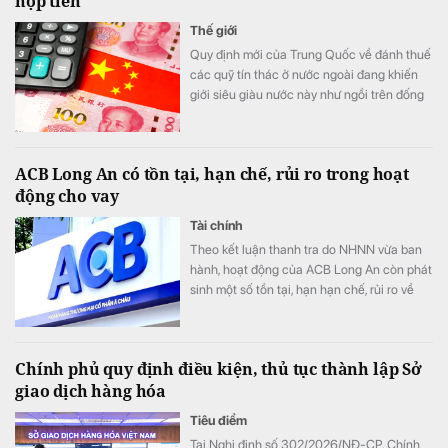
nộp tiền
Thế giới
Quy định mới của Trung Quốc về đánh thuế
các quỹ tín thác ở nước ngoài đang khiến
giới siêu giàu nước này như ngồi trên đống
lửa.
ACB Long An có tồn tại, hạn chế, rủi ro trong hoạt
động cho vay
Tài chính
Theo kết luận thanh tra do NHNN vừa ban
hành, hoạt động của ACB Long An còn phát
sinh một số tồn tại, hạn hạn chế, rủi ro về
nguyên tắc vay vốn; thẩm định, xét duyệt
cho vay; về kiểm tra, giám sát vốn vay; về
báo cáo giao dịch có giá trị lớn; về hoạt
Chính phủ quy định điều kiện, thủ tục thành lập Sở
động chuyển tiền ra nước ngoài.
giao dịch hàng hóa
Tiêu điểm
Tại Nghị định số 302/2026/NĐ-CP, Chính