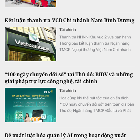
quân giảm xuống 8,51%/năm.
Kết luận thanh tra VCB Chi nhánh Nam Bình Dương
Tài chính
Thanh tra NHNN Khu vực 2 vừa ban hành
Thông báo kết luận thanh tra Ngân hàng
TMCP Ngoại thương Việt Nam Chi nhánh
Nam Bình Dương.
“100 ngày chuyển đổi số” tại Thủ đô: BIDV và những
giải pháp trợ lực công nghệ, tài chính
Tài chính
Hòa cùng khí thế bứt tốc của chiến dịch
"100 ngày chuyển đổi số" trên toàn địa bàn
Thủ đô, Ngân hàng TMCP Đầu tư và Phát
triển Việt Nam (BIDV) triển khai chương
trình hỗ trợ chuyển đổi số và tín dụng quy
mô lớn cho doanh nghiệp, hộ kinh doanh và
Đề xuất luật hóa quản lý AI trong hoạt động xuất
các đơn vị sự nghiệp.