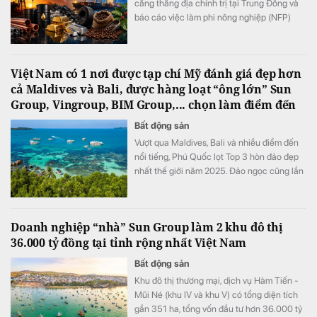
căng thẳng địa chính trị tại Trung Đông và
báo cáo việc làm phi nông nghiệp (NFP)
của Mỹ. Giá dầu tăng trở lại do lo ngại về eo
biển Hormuz, kéo theo nhiều mặt hàng
nguyên liệu khác phục hồi. Trong khi đó,
Việt Nam có 1 nơi được tạp chí Mỹ đánh giá đẹp hơn
vàng tiếp tục đi lên và hướng tới tuần tăng
cả Maldives và Bali, được hàng loạt “ông lớn” Sun
mạnh nhất kể từ tháng 1.
Group, Vingroup, BIM Group,... chọn làm điểm đến
Bất động sản
Vượt qua Maldives, Bali và nhiều điểm đến
nổi tiếng, Phú Quốc lọt Top 3 hòn đảo đẹp
nhất thế giới năm 2025. Đảo ngọc cũng lần
thứ 4 liên tiếp được World Travel Awards
trao danh hiệu “Điểm đến biển đảo thiên
nhiên hàng đầu thế giới 2025”.
Doanh nghiệp “nhà” Sun Group làm 2 khu đô thị
36.000 tỷ đồng tại tỉnh rộng nhất Việt Nam
Bất động sản
Khu đô thị thương mại, dịch vụ Hàm Tiến -
Mũi Né (khu IV và khu V) có tổng diện tích
gần 351 ha, tổng vốn đầu tư hơn 36.000 tỷ