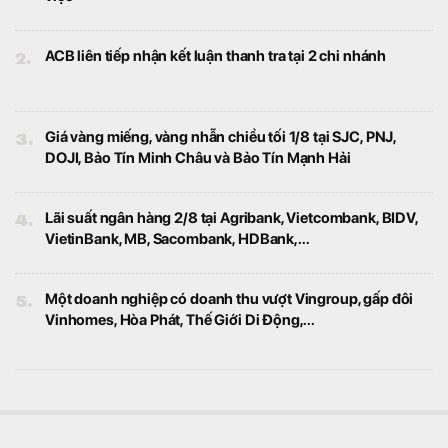
2.
ACB liên tiếp nhận kết luận thanh tra tại 2 chi nhánh
3.
Giá vàng miếng, vàng nhẫn chiều tối 1/8 tại SJC, PNJ,
DOJI, Bảo Tín Minh Châu và Bảo Tín Mạnh Hải
4.
Lãi suất ngân hàng 2/8 tại Agribank, Vietcombank, BIDV,
VietinBank, MB, Sacombank, HDBank,...
5.
Một doanh nghiệp có doanh thu vượt Vingroup, gấp đôi
Vinhomes, Hòa Phát, Thế Giới Di Động,...