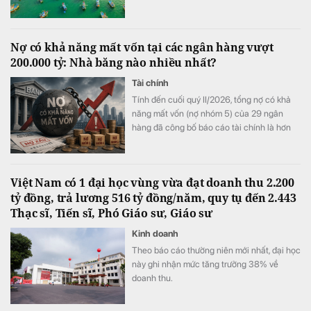
đồng.
Nợ có khả năng mất vốn tại các ngân hàng vượt
200.000 tỷ: Nhà băng nào nhiều nhất?
Tài chính
Tính đến cuối quý II/2026, tổng nợ có khả
năng mất vốn (nợ nhóm 5) của 29 ngân
hàng đã công bố báo cáo tài chính là hơn
202.200 tỷ đồng, tăng gần 10.800 tỷ đồng,
tương đương 6% so với cuối năm 2025.
Việt Nam có 1 đại học vùng vừa đạt doanh thu 2.200
tỷ đồng, trả lương 516 tỷ đồng/năm, quy tụ đến 2.443
Thạc sĩ, Tiến sĩ, Phó Giáo sư, Giáo sư
Kinh doanh
Theo báo cáo thường niên mới nhất, đại học
này ghi nhận mức tăng trưởng 38% về
doanh thu.