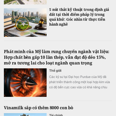
5 nút thắt kỹ thuật trong định giá
đất tại thời điểm pháp lý trong
quá khứ: Góc nhìn từ thực tiễn
hành nghề
Phát minh của Mỹ làm rung chuyển ngành vật liệu:
Hợp chất bền gấp 10 lần thép, vẫn đạt độ dẻo 15%,
mở ra tương lai cho loạt ngành quan trọng
Thế giới
Các kỹ sư tại Đại học Purdue của Mỹ đã
phát triển thành công một loại hợp kim vừa
có độ bền cực cao vừa có khả năng chịu
biến dạng tốt.
Vinamilk sắp có thêm 8000 con bò
Tài chính