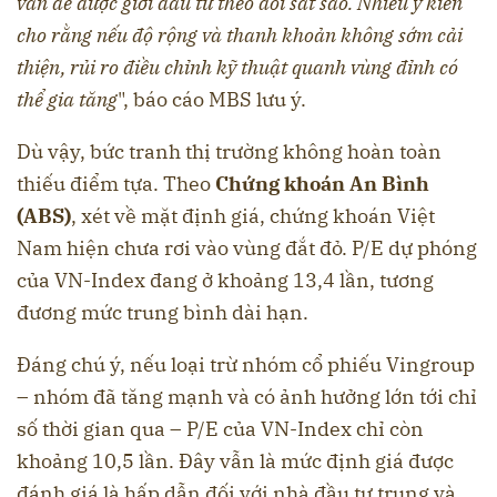
vấn đề được giới đầu tư theo dõi sát sao. Nhiều ý kiến
cho rằng nếu độ rộng và thanh khoản không sớm cải
thiện, rủi ro điều chỉnh kỹ thuật quanh vùng đỉnh có
thể gia tăng
", báo cáo MBS lưu ý.
Dù vậy, bức tranh thị trường không hoàn toàn
thiếu điểm tựa. Theo
Chứng khoán An Bình
(ABS)
, xét về mặt định giá, chứng khoán Việt
Nam hiện chưa rơi vào vùng đắt đỏ. P/E dự phóng
của VN-Index đang ở khoảng 13,4 lần, tương
đương mức trung bình dài hạn.
Đáng chú ý, nếu loại trừ nhóm cổ phiếu Vingroup
– nhóm đã tăng mạnh và có ảnh hưởng lớn tới chỉ
số thời gian qua – P/E của VN-Index chỉ còn
khoảng 10,5 lần. Đây vẫn là mức định giá được
đánh giá là hấp dẫn đối với nhà đầu tư trung và