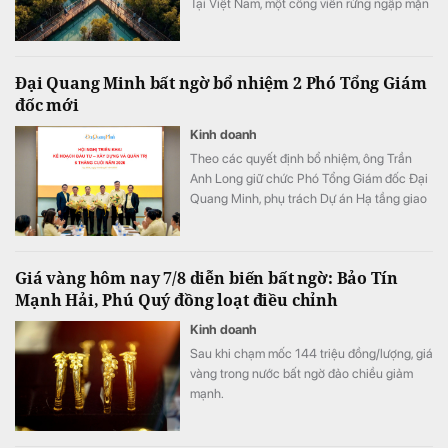
Tại Việt Nam, một công viên rừng ngập mặn
quy mô khoảng 800 ha đang được quy
hoạch trong đại đô thị Hạ Long Xanh,
Quảng Ninh.
Đại Quang Minh bất ngờ bổ nhiệm 2 Phó Tổng Giám
đốc mới
Kinh doanh
Theo các quyết định bổ nhiệm, ông Trần
Anh Long giữ chức Phó Tổng Giám đốc Đại
Quang Minh, phụ trách Dự án Hạ tầng giao
thông; ông Nguyễn Phi Hùng giữ chức Phó
Tổng Giám đốc Đại Quang Minh, phụ trách
Thi công xây dựng Bất động sản & Khu đô
Giá vàng hôm nay 7/8 diễn biến bất ngờ: Bảo Tín
thị - Khu công nghiệp.
Mạnh Hải, Phú Quý đồng loạt điều chỉnh
Kinh doanh
Sau khi chạm mốc 144 triệu đồng/lượng, giá
vàng trong nước bất ngờ đảo chiều giảm
mạnh.