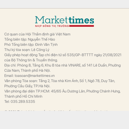
Cơ quan của Hội Thẩm định giá Việt Nam
Tổng biên tập: Nguyễn Thế Hào
Phó Tổng biên tập: Đinh Văn Tịnh
Thư ký tòa soạn: Lê Công Lý
Giấy phép hoạt động Tạp chí điện tử số 535/GP-BTTTT ngày 21/08/2021
của Bộ Thông tin & Truyền thông.
Địa chỉ: Phòng 8, Tầng 6, Khu B tòa nhà VINARE, số 141 Lê Duẩn, Phường
Cửa Nam, Thành phố Hà Nội.
Email: toasoan@markettimes.vn
Văn phòng Tòa soạn: Tầng 2, Tòa nhà Kim Ánh, Số 1, Ngõ 78, Duy Tân,
Phường Cầu Giấy, TP.Hà Nội.
Văn phòng đại diện TP.HCM: 45/65 Âu Dương Lân, Phường Chánh Hưng,
Thành phố Hồ Chí Minh
Tel: 035.289.5335
© 2021 Toàn bộ bản quyền thuộc Nhịp sống thị trường - Markettimes
POWERED BY
ONE
CMS
- A PRODUCT OF
NEKO