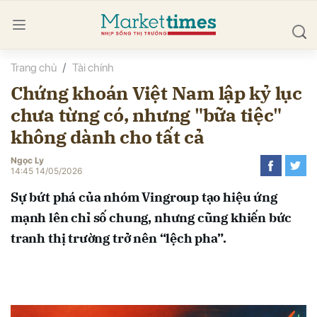
Trang chủ
Tài chính
bình luận
Chứng khoán Việt Nam lập kỷ lục
chưa từng có, nhưng "bữa tiệc"
không dành cho tất cả
Ngọc Ly
14:45 14/05/2026
Sự bứt phá của nhóm Vingroup tạo hiệu ứng
Hủy
G
mạnh lên chỉ số chung, nhưng cũng khiến bức
tranh thị trường trở nên “lệch pha”.