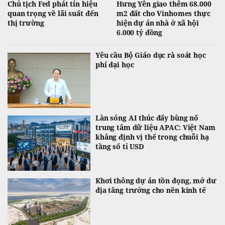
Chủ tịch Fed phát tín hiệu
Hưng Yên giao thêm 68.000
quan trọng về lãi suất đến
m2 đất cho Vinhomes thực
thị trường
hiện dự án nhà ở xã hội
6.000 tỷ đồng
Yêu cầu Bộ Giáo dục rà soát học
phí đại học
Làn sóng AI thúc đẩy bùng nổ
trung tâm dữ liệu APAC: Việt Nam
khẳng định vị thế trong chuỗi hạ
tầng số tỉ USD
Khơi thông dự án tồn đọng, mở dư
địa tăng trưởng cho nền kinh tế