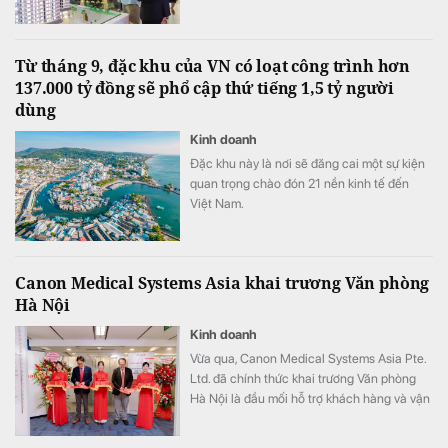
quyết định quan trọng: Thoát hay giữ hàng?
Từ tháng 9, đặc khu của VN có loạt công trình hơn
137.000 tỷ đồng sẽ phổ cập thứ tiếng 1,5 tỷ người
dùng
Kinh doanh
Đặc khu này là nơi sẽ đăng cai một sự kiện
quan trọng chào đón 21 nền kinh tế đến
Việt Nam.
Canon Medical Systems Asia khai trương Văn phòng
Hà Nội
Kinh doanh
Vừa qua, Canon Medical Systems Asia Pte.
Ltd. đã chính thức khai trương Văn phòng
Hà Nội là đầu mối hỗ trợ khách hàng và vận
hành kinh doanh, góp phần nâng cao năng
lực phục vụ các cơ sở y tế tại khu vực miền