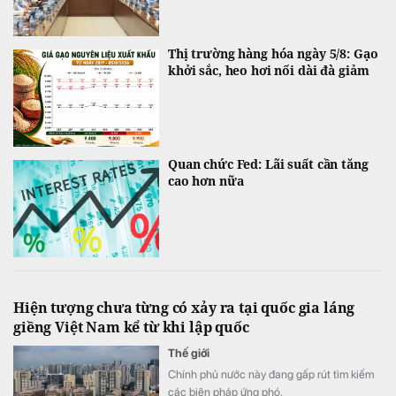
Thị trường hàng hóa ngày 5/8: Gạo
khởi sắc, heo hơi nối dài đà giảm
Quan chức Fed: Lãi suất cần tăng
cao hơn nữa
Hiện tượng chưa từng có xảy ra tại quốc gia láng
giềng Việt Nam kể từ khi lập quốc
Thế giới
Chính phủ nước này đang gấp rút tìm kiếm
các biện pháp ứng phó.