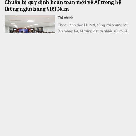
Chuẩn bị quy định hoàn toàn mới về AI trong hệ
thống ngân hàng Việt Nam
Tài chính
Theo Lãnh đạo NHNN, cùng với những lợi
ích mang lại, AI cũng đặt ra nhiều rủi ro về
an toàn thông tin, rủi ro mô hình, dữ liệu và
trách nhiệm trong quá trình ra quyết định
Nga ngỏ ý giúp xây metro: Hà Nội sẽ có những "cung
điện dưới lòng đất"?
Thế giới
Hệ thống metro của Nga được đánh giá là
một trong những mạng lưới giao thông công
cộng hiệu quả nhất châu Âu.
Chỉ 2 tuần nữa, tỉnh rộng nhất Việt Nam sẽ đưa sân
bay quốc tế trở lại hoạt động, dự kiến đón 6.800 lượt
khách mỗi ngày