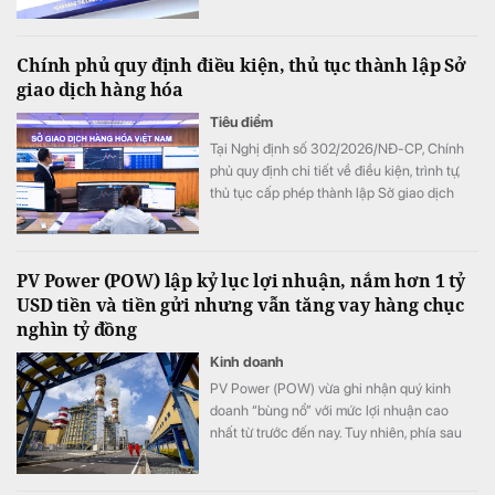
cho vay; về kiểm tra, giám sát vốn vay; về
báo cáo giao dịch có giá trị lớn; về hoạt
Chính phủ quy định điều kiện, thủ tục thành lập Sở
động chuyển tiền ra nước ngoài.
giao dịch hàng hóa
Tiêu điểm
Tại Nghị định số 302/2026/NĐ-CP, Chính
phủ quy định chi tiết về điều kiện, trình tự,
thủ tục cấp phép thành lập Sở giao dịch
hàng hóa.
PV Power (POW) lập kỷ lục lợi nhuận, nắm hơn 1 tỷ
USD tiền và tiền gửi nhưng vẫn tăng vay hàng chục
nghìn tỷ đồng
Kinh doanh
PV Power (POW) vừa ghi nhận quý kinh
doanh “bùng nổ” với mức lợi nhuận cao
nhất từ trước đến nay. Tuy nhiên, phía sau
bức tranh tăng trưởng là một nghịch lý đáng
chú ý: doanh nghiệp đang nắm giữ lượng