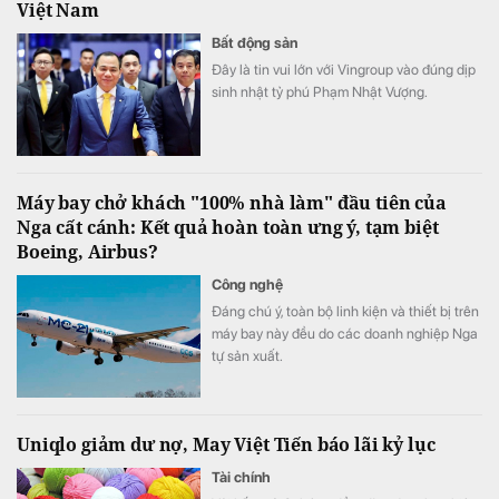
Việt Nam
Bất động sản
Đây là tin vui lớn với Vingroup vào đúng dịp
sinh nhật tỷ phú Phạm Nhật Vượng.
Máy bay chở khách "100% nhà làm" đầu tiên của
Nga cất cánh: Kết quả hoàn toàn ưng ý, tạm biệt
Boeing, Airbus?
Công nghệ
Đáng chú ý, toàn bộ linh kiện và thiết bị trên
máy bay này đều do các doanh nghiệp Nga
tự sản xuất.
Uniqlo giảm dư nợ, May Việt Tiến báo lãi kỷ lục
Tài chính