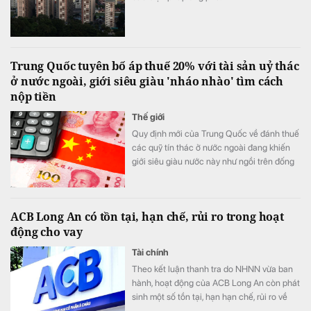
Trung Quốc tuyên bố áp thuế 20% với tài sản uỷ thác
ở nước ngoài, giới siêu giàu 'nháo nhào' tìm cách
nộp tiền
Thế giới
Quy định mới của Trung Quốc về đánh thuế
các quỹ tín thác ở nước ngoài đang khiến
giới siêu giàu nước này như ngồi trên đống
lửa.
ACB Long An có tồn tại, hạn chế, rủi ro trong hoạt
động cho vay
Tài chính
Theo kết luận thanh tra do NHNN vừa ban
hành, hoạt động của ACB Long An còn phát
sinh một số tồn tại, hạn hạn chế, rủi ro về
nguyên tắc vay vốn; thẩm định, xét duyệt