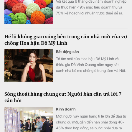
Với kết quả 6 tháng đầu năm, doanh nghiệp
đã thực hiện 49% mục tiêu doanh thu và
75% kế hoạch lợi nhuận trước thuế đề ra.
Hé lộ không gian sống bên trong căn nhà mới của vợ
chồng Hoa hậu Đỗ Mỹ Linh
Bất động sản
Tổ ấm mới của Hoa hậu Đỗ Mỹ Linh và
thiếu gia Đỗ Vinh Quang nằm ngay sát
cạnh nhà bố mẹ chồng ở trung tâm Hà Nội.
Sóng thoát hàng chung cư: Người bán cần trả lời 7
câu hỏi
Kinh doanh
Một người vay ngân hàng tỉ lệ lớn để đầu tư
chung cư mới, gần đến hạn phải đóng 40-
45% theo hợp đồng, sẽ buộc phải đưa ra