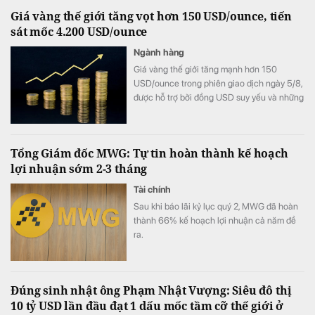
tiền và tiền gửi ngân hàng hơn 1 tỷ USD,
Giá vàng thế giới tăng vọt hơn 150 USD/ounce, tiến
nhưng vẫn đẩy mạnh vay vốn khiến chi phí
sát mốc 4.200 USD/ounce
lãi vay tăng vọt.
Ngành hàng
Giá vàng thế giới tăng mạnh hơn 150
USD/ounce trong phiên giao dịch ngày 5/8,
được hỗ trợ bởi đồng USD suy yếu và những
bất ổn địa chính trị. Trong khi đó, giới đầu tư
hướng sự chú ý tới loạt dữ liệu việc làm của
Mỹ trong tuần này để tìm thêm tín hiệu về
Tổng Giám đốc MWG: Tự tin hoàn thành kế hoạch
triển vọng chính sách của Fed.
lợi nhuận sớm 2-3 tháng
Tài chính
Sau khi báo lãi kỷ lục quý 2, MWG đã hoàn
thành 66% kế hoạch lợi nhuận cả năm đề
ra.
Đúng sinh nhật ông Phạm Nhật Vượng: Siêu đô thị
10 tỷ USD lần đầu đạt 1 dấu mốc tầm cỡ thế giới ở