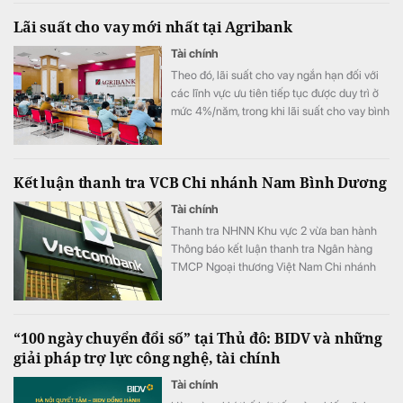
Bắc.
Lãi suất cho vay mới nhất tại Agribank
Tài chính
Theo đó, lãi suất cho vay ngắn hạn đối với
các lĩnh vực ưu tiên tiếp tục được duy trì ở
mức 4%/năm, trong khi lãi suất cho vay bình
quân giảm xuống 8,51%/năm.
Kết luận thanh tra VCB Chi nhánh Nam Bình Dương
Tài chính
Thanh tra NHNN Khu vực 2 vừa ban hành
Thông báo kết luận thanh tra Ngân hàng
TMCP Ngoại thương Việt Nam Chi nhánh
Nam Bình Dương.
“100 ngày chuyển đổi số” tại Thủ đô: BIDV và những
giải pháp trợ lực công nghệ, tài chính
Tài chính