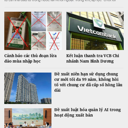
ngắn hạn lớn ở phiên chiều khiến VN-Index đảo chiều giảm điểm.
Cảnh báo các thủ đoạn lừa
Kết luận thanh tra VCB Chi
đảo mùa nhập học
nhánh Nam Bình Dương
Đề xuất niên hạn sử dụng chung
cư mới tối đa 99 năm, không hồi
tố với chung cư đã cấp sổ hồng lâu
dài
Đề xuất luật hóa quản lý AI trong
hoạt động xuất bản