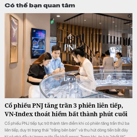
Có thể bạn quan tâm
Cổ phiếu PNJ tăng trần 3 phiên liên tiếp,
VN-Index thoát hiểm bất thành phút cuối
Cổ phiếu PNJ tiếp tục trở thành tâm điểm khi có phiên tăng trần thứ ba
liên tiếp, duy trì trạng thái "trắng bên bán" và thu hút dòng tiền bắt đáy
từ cả nhà đầu tư trong nước lẫn khối ngoại. Trong khi, áp lực “chốt lời”