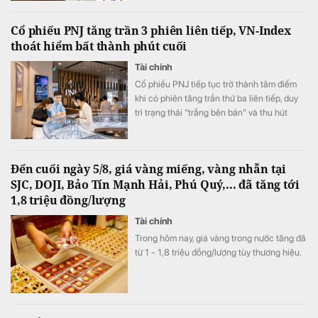
của học sinh, sinh viên mà còn mạo danh
các cơ sở giáo dục đặt mua hàng hóa với số
Cổ phiếu PNJ tăng trần 3 phiên liên tiếp, VN-Index
lượng lớn, yêu cầu doanh nghiệp chuyển
thoát hiểm bất thành phút cuối
tiền đặt cọc.
Tài chính
Cổ phiếu PNJ tiếp tục trở thành tâm điểm
khi có phiên tăng trần thứ ba liên tiếp, duy
trì trạng thái "trắng bên bán" và thu hút
dòng tiền bắt đáy từ cả nhà đầu tư trong
nước lẫn khối ngoại. Trong khi, áp lực “chốt
lời” ngắn hạn lớn ở phiên chiều khiến VN-
Đến cuối ngày 5/8, giá vàng miếng, vàng nhẫn tại
Index đảo chiều giảm điểm.
SJC, DOJI, Bảo Tín Mạnh Hải, Phú Quý,... đã tăng tới
1,8 triệu đồng/lượng
Tài chính
Trong hôm nay, giá vàng trong nước tăng đã
từ 1 - 1,8 triệu đồng/lượng tùy thương hiệu.