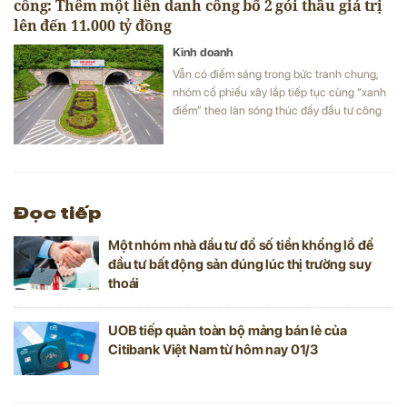
công: Thêm một liên danh công bố 2 gói thầu giá trị
lên đến 11.000 tỷ đồng
Kinh doanh
Vẫn có điểm sáng trong bức tranh chung,
nhóm cổ phiếu xây lắp tiếp tục cùng “xanh
điểm” theo làn sóng thúc đẩy đầu tư công
từ đầu năm.
Đọc tiếp
Một nhóm nhà đầu tư đổ số tiền khổng lồ để
đầu tư bất động sản đúng lúc thị trường suy
thoái
UOB tiếp quản toàn bộ mảng bán lẻ của
Citibank Việt Nam từ hôm nay 01/3