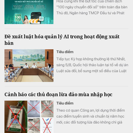
Hòa cùng khí thế bứt tốc của chiến dịch
"100 ngày chuyển đổi số" trên toàn địa bàn
Thủ đô, Ngân hàng TMCP Đầu tư và Phát
triển Việt Nam (BIDV) triển khai chương
trình hỗ trợ chuyển đổi số và tín dụng quy
mô lớn cho doanh nghiệp, hộ kinh doanh và
Đề xuất luật hóa quản lý AI trong hoạt động xuất
các đơn vị sự nghiệp.
bản
Tiêu điểm
Tiếp tục Kỳ họp không thường lệ thứ Nhất,
sáng 5/8, Quốc hội thảo luận tại tổ về dự án
Luật sửa đổi, bổ sung một số điều của Luật
Xuất bản.
Cảnh báo các thủ đoạn lừa đảo mùa nhập học
Tiêu điểm
Theo cơ quan Công an, lợi dụng thời điểm
cao điểm tuyển sinh và chuẩn bị năm học
mới, các đối tượng lừa đảo không chỉ giả
danh cán bộ tuyển sinh để chiếm đoạt tiền