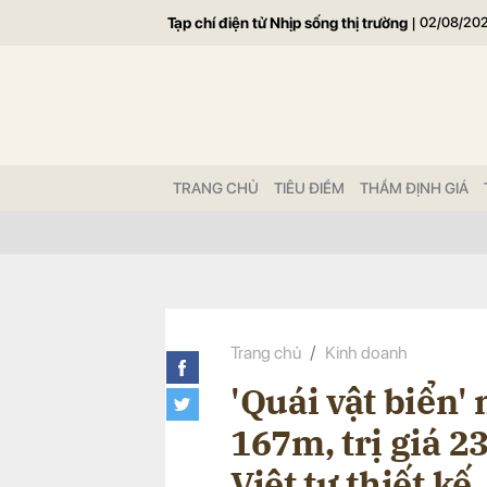
Tạp chí điện tử Nhịp sống thị trường
|
02/08/20
Gửi 
TRANG CHỦ
TIÊU ĐIỂM
THẨM ĐỊNH GIÁ
Trang chủ
Kinh doanh
'Quái vật biển' 
167m, trị giá 2
Việt tự thiết k