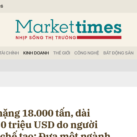
26
bình luận
TÀI CHÍNH
KINH DOANH
THẾ GIỚI
CÔNG NGHỆ
BẤT ĐỘNG SẢN
Hủy
G
nặng 18.000 tấn, dài
30 triệu USD do người
ế, chế tạo: Đưa một ngành