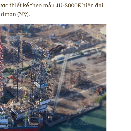
được thiết kế theo mẫu JU-2000E hiện đại
oldman (Mỹ).