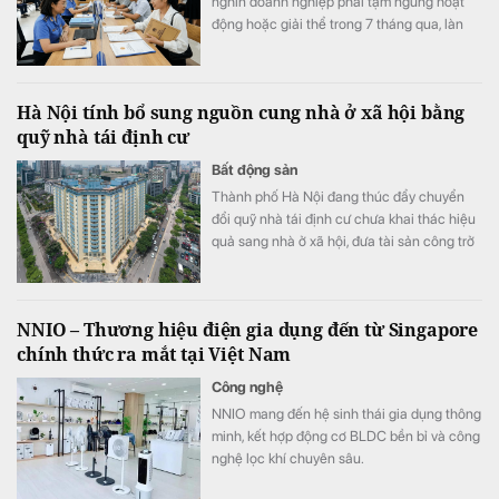
nghìn doanh nghiệp phải tạm ngừng hoạt
động hoặc giải thể trong 7 tháng qua, làn
sóng kinh doanh mới vẫn duy trì nhịp độ tích
cực với 187,2 nghìn doanh nghiệp thành lập
mới và quay trở lại thị trường, tăng 7,5% so
Hà Nội tính bổ sung nguồn cung nhà ở xã hội bằng
với cùng kỳ năm trước.
quỹ nhà tái định cư
Bất động sản
Thành phố Hà Nội đang thúc đẩy chuyển
đổi quỹ nhà tái định cư chưa khai thác hiệu
quả sang nhà ở xã hội, đưa tài sản công trở
lại sử dụng, bổ sung nguồn cung cho thị
trường.
NNIO – Thương hiệu điện gia dụng đến từ Singapore
chính thức ra mắt tại Việt Nam
Công nghệ
NNIO mang đến hệ sinh thái gia dụng thông
minh, kết hợp động cơ BLDC bền bỉ và công
nghệ lọc khí chuyên sâu.