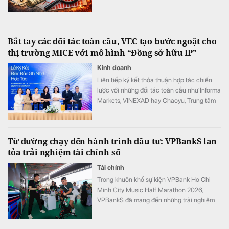
Bắt tay các đối tác toàn cầu, VEC tạo bước ngoặt cho
thị trường MICE với mô hình “Đồng sở hữu IP”
Kinh doanh
Liên tiếp ký kết thỏa thuận hợp tác chiến
lược với những đối tác toàn cầu như Informa
Markets, VINEXAD hay Chaoyu, Trung tâm
Triển lãm Việt Nam (VEC) vừa tạo ra bước
ngoặt cho thị trường MICE (hội nghị, triển
lãm, sự kiện).
Từ đường chạy đến hành trình đầu tư: VPBankS lan
tỏa trải nghiệm tài chính số
Tài chính
Trong khuôn khổ sự kiện VPBank Ho Chi
Minh City Music Half Marathon 2026,
VPBankS đã mang đến những trải nghiệm
đầu tư gần gũi thông qua chuỗi hoạt động
giải trí hấp dẫn và cơ hội khám phá nền