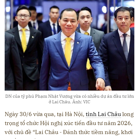
DN của tỷ phú Phạm Nhật Vượng vừa có nhiều dự án đầu tư lớn
ở Lai Châu. Ảnh: VIC
Ngày 30/6 vừa qua, tại Hà Nội,
tỉnh Lai Châu
long
trọng tổ chức Hội nghị xúc tiến đầu tư năm 2026,
với chủ đề “Lai Châu - Đánh thức tiềm năng, khơi