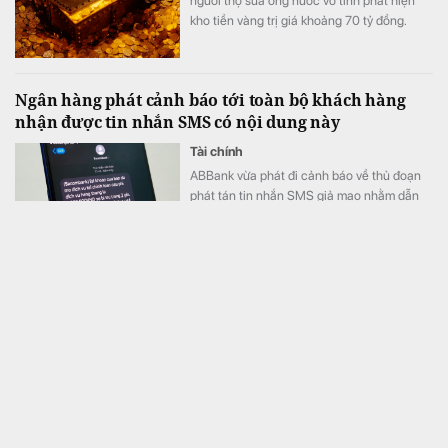
người thợ sửa ống nước vô tình phát hiện
kho tiền vàng trị giá khoảng 70 tỷ đồng.
Ngân hàng phát cảnh báo tới toàn bộ khách hàng
nhận được tin nhắn SMS có nội dung này
Tài chính
ABBank vừa phát đi cảnh báo về thủ đoạn
phát tán tin nhắn SMS giả mạo nhằm dẫn
dụ người dùng truy cập website lừa đảo để
chiếm đoạt thông tin.
Campuchia mở rộng kết nối 1 mạng lưới với Việt
Nam, Lào, Thái Lan…, người dân 6 nước ĐNÁ được
hưởng lợi
Kinh doanh
Việc mở rộng mạng lưới này giúp người dân
Campuchia và nhiều quốc gia trong khu vực
Đông Nam Á thuận lợi thanh toán hơn.