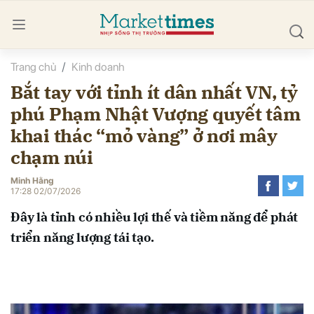
Trang chủ
Kinh doanh
bình luận
Bắt tay với tỉnh ít dân nhất VN, tỷ
phú Phạm Nhật Vượng quyết tâm
khai thác “mỏ vàng” ở nơi mây
chạm núi
Minh Hằng
17:28 02/07/2026
Hủy
G
Đây là tỉnh có nhiều lợi thế và tiềm năng để phát
triển năng lượng tái tạo.