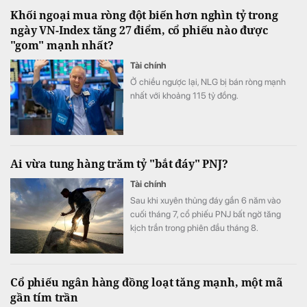
Khối ngoại mua ròng đột biến hơn nghìn tỷ trong
ngày VN-Index tăng 27 điểm, cổ phiếu nào được
"gom" mạnh nhất?
Tài chính
Ở chiều ngược lại, NLG bị bán ròng mạnh
nhất với khoảng 115 tỷ đồng.
Ai vừa tung hàng trăm tỷ "bắt đáy" PNJ?
Tài chính
Sau khi xuyên thủng đáy gần 6 năm vào
cuối tháng 7, cổ phiếu PNJ bất ngờ tăng
kịch trần trong phiên đầu tháng 8.
Cổ phiếu ngân hàng đồng loạt tăng mạnh, một mã
gần tím trần