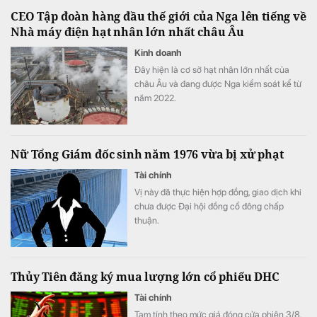
tảng dịch vụ đầu tư số hiện đại – NEO
CEO Tập đoàn hàng đầu thế giới của Nga lên tiếng về
Invest.
Nhà máy điện hạt nhân lớn nhất châu Âu
Kinh doanh
Đây hiện là cơ sở hạt nhân lớn nhất của
châu Âu và đang được Nga kiểm soát kể từ
năm 2022.
Nữ Tổng Giám đốc sinh năm 1976 vừa bị xử phạt
Tài chính
Vị này đã thực hiện hợp đồng, giao dịch khi
chưa được Đại hội đồng cổ đông chấp
thuận.
Thủy Tiên đăng ký mua lượng lớn cổ phiếu DHC
Tài chính
Tạm tính theo mức giá đóng cửa phiên 3/8,