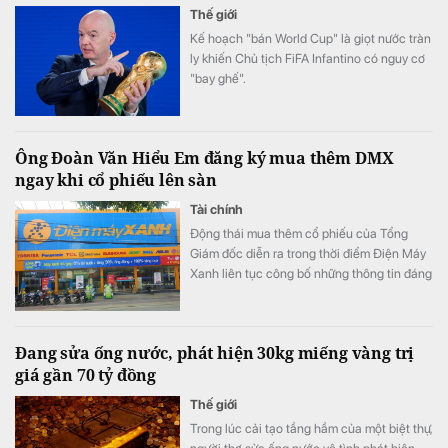
Thế giới
Kế hoạch "bán World Cup" là giọt nước tràn
ly khiến Chủ tịch FiFA Infantino có nguy cơ
"bay ghế".
Ông Đoàn Văn Hiểu Em đăng ký mua thêm DMX
ngay khi cổ phiếu lên sàn
Tài chính
Động thái mua thêm cổ phiếu của Tổng
Giám đốc diễn ra trong thời điểm Điện Máy
Xanh liên tục công bố những thông tin đáng
chú ý trước ngày lên sàn.
Đang sửa ống nước, phát hiện 30kg miếng vàng trị
giá gần 70 tỷ đồng
Thế giới
Trong lúc cải tạo tầng hầm của một biệt thự,