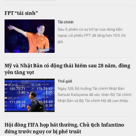
FPT “tái sinh”
Tài chính
Sau 5 phiên có sự trở lại của dòng tiền
ngoại, cổ phiếu FPT đã tăng hơn 15% thị
giá.
Mỹ và Nhật Bản có động thái hiếm sau 28 năm, đồng
yên tăng vọt
Thế giới
Ngày 3/8, Bộ trưởng Tài chính Nhật Bản
Satsuki Katayama đã xác nhận Bộ Tài chính
Nhật Bản và Bộ Tài chính Mỹ đã can thiêp
vào thị trường để hỗ trợ đồng yên.
Hội đồng FIFA họp bất thường, Chủ tịch Infantino
đứng trước nguy cơ bị phế truất