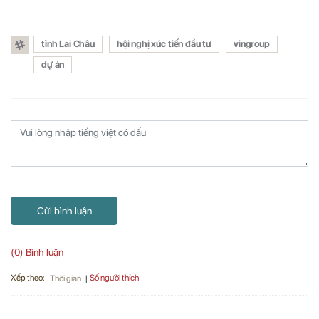
tỉnh Lai Châu
hội nghị xúc tiến đầu tư
vingroup
dự án
Gửi bình luận
(0) Bình luận
Xếp theo:
Số người thích
Thời gian