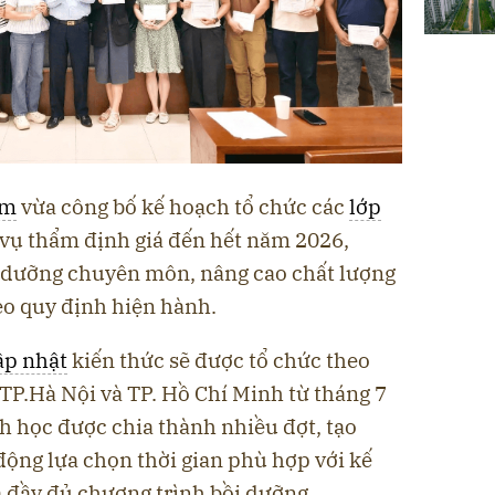
am
vừa công bố kế hoạch tổ chức các
lớp
vụ thẩm định giá đến hết năm 2026,
 dưỡng chuyên môn, nâng cao chất lượng
eo quy định hiện hành.
ập nhật
kiến thức sẽ được tổ chức theo
i TP.Hà Nội và TP. Hồ Chí Minh từ tháng 7
h học được chia thành nhiều đợt, tạo
động lựa chọn thời gian phù hợp với kế
a đầy đủ chương trình bồi dưỡng.