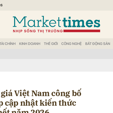
26
bình luận
TÀI CHÍNH
KINH DOANH
THẾ GIỚI
CÔNG NGHỆ
BẤT ĐỘNG SẢN
Hủy
G
giá Việt Nam công bố
p cập nhật kiến thức
hết năm 2026