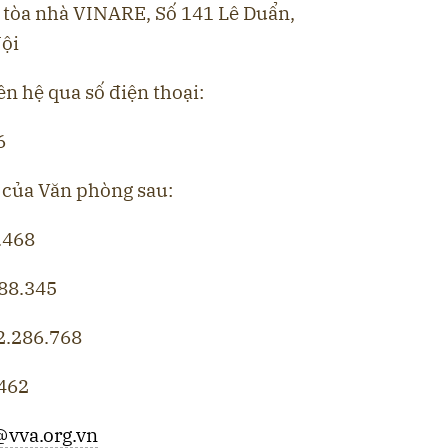
B tòa nhà VINARE, Số 141 Lê Duẩn,
ội
iên hệ qua số điện thoại:
6
 của Văn phòng sau:
.468
288.345
2.286.768
.462
vva.org.vn