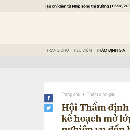
Tạp chí điện tử Nhịp sống thị trường
|
06/08/20
Gửi 
TRANG CHỦ
TIÊU ĐIỂM
THẨM ĐỊNH GIÁ
Trang chủ
Thẩm định giá
Hội Thẩm định 
kế hoạch mở lớ
nghiệp vụ đến 