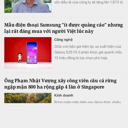
vốn điều lệ của công ty sẽ tăng lên 1.873 tỷ
đồng.
Mẫu điện thoại Samsung "ít được quảng cáo" nhưng
lại rất đáng mua với người Việt lúc này
Công nghệ
Giữa cơn bão giá hiện tại, sự xuất hiện của
Galaxy S25 FE ở phân khúc giá quanh mốc
13 triệu đồng là lựa chọn phù hợp.
Ông Phạm Nhật Vượng xây công viên câu cá rừng
ngập mặn 800 ha rộng gấp 4 lần ở Singapore
Kinh doanh
Rừng ngập mặn hiện nay đang được nhiều
quốc gia coi là tài sản sinh thái quan trọng.
Tại Việt Nam, một công viên rừng ngập mặn
quy mô khoảng 800 ha đang được quy
hoạch trong đại đô thị Hạ Long Xanh,