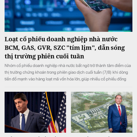
Loạt cổ phiếu doanh nghiệp nhà nước
BCM, GAS, GVR, SZC "tím lịm", dẫn sóng
thị trường phiên cuối tuần
Nhóm cổ phiếu doanh nghiệp nhà nước bất ngờ trở thành tâm điểm của
thị trường chứng khoán trong phiên giao dịch cuối tuần (7/8) khi dòng
tiền đổ mạnh vào hàng loạt mã vốn hóa lớn, giúp nhiều cổ phiếu đồng
loạt tăng kịch trần và đưa VN-Index đảo chiều tăng điểm sau khi mở cửa
trong sắc đỏ.