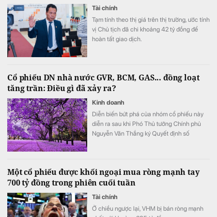
Tài chính
Tạm tính theo thị giá trên thị trường, ước tính
vị Chủ tịch đã chi khoảng 42 tỷ đồng để
hoàn tất giao dịch.
Cổ phiếu DN nhà nước GVR, BCM, GAS... đồng loạt
tăng trần: Điều gì đã xảy ra?
Kinh doanh
Diễn biến bứt phá của nhóm cổ phiếu này
diễn ra sau khi Phó Thủ tướng Chính phủ
Nguyễn Văn Thắng ký Quyết định số
40/2026/QĐ-TTg ngày 05/8/2026 của Thủ
tướng Chính phủ về tiêu chí phân loại
doanh nghiệp để thực hiện cơ cấu lại vốn
Một cổ phiếu được khối ngoại mua ròng mạnh tay
nhà nước tại doanh nghiệp nhà nước, doanh
700 tỷ đồng trong phiên cuối tuần
nghiệp có vốn nhà nước.
Tài chính
Ở chiều ngược lại, VHM bị bán ròng mạnh