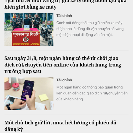
Tịch thu 39 thỏi vàng trị giá 29 tỷ đồng buôn lậu qua
biên giới bằng xe máy
Tài chính
Cảnh sát đồng thời thu giữ chiếc xe máy
được cho là dùng để vận chuyển số vàng,
một điện thoại di động và tiền mặt.
Sau ngày 31/8, một ngân hàng có thể từ chối giao
dịch rút/chuyển tiền online của khách hàng trong
trường hợp sau
Tài chính
Một ngân hàng có thông báo quan trọng
liên quan đến các giao dịch rút/chuyển tiền
của khách hàng.
Một chủ tịch giữ lời, mua hết lượng cổ phiếu đã
đăng ký