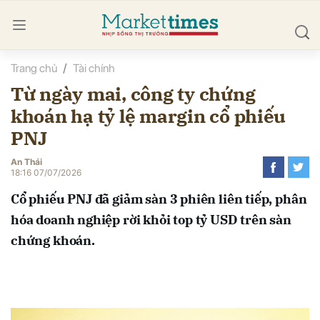
Trang chủ
Tài chính
bình luận
Từ ngày mai, công ty chứng
khoán hạ tỷ lệ margin cổ phiếu
PNJ
An Thái
18:16 07/07/2026
Cổ phiếu PNJ đã giảm sàn 3 phiên liên tiếp, phân
Hủy
G
hóa doanh nghiệp rời khỏi top tỷ USD trên sàn
chứng khoán.