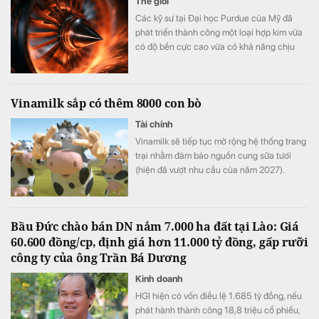
Thế giới
Các kỹ sư tại Đại học Purdue của Mỹ đã
phát triển thành công một loại hợp kim vừa
có độ bền cực cao vừa có khả năng chịu
biến dạng tốt.
Vinamilk sắp có thêm 8000 con bò
Tài chính
Vinamilk sẽ tiếp tục mở rộng hệ thống trang
trại nhằm đảm bảo nguồn cung sữa tươi
(hiện đã vượt nhu cầu của năm 2027).
Bầu Đức chào bán DN nắm 7.000 ha đất tại Lào: Giá
60.600 đồng/cp, định giá hơn 11.000 tỷ đồng, gấp rưỡi
công ty của ông Trần Bá Dương
Kinh doanh
HGI hiện có vốn điều lệ 1.685 tỷ đồng, nếu
phát hành thành công 18,8 triệu cổ phiếu,