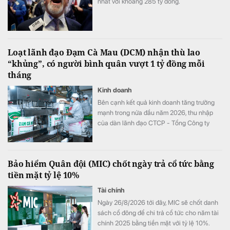
nhất với khoảng 285 tỷ đồng.
Loạt lãnh đạo Đạm Cà Mau (DCM) nhận thù lao
“khủng”, có người bình quân vượt 1 tỷ đồng mỗi
tháng
Kinh doanh
Bên cạnh kết quả kinh doanh tăng trưởng
mạnh trong nửa đầu năm 2026, thu nhập
của dàn lãnh đạo CTCP - Tổng Công ty
Phân bón Dầu khí Cà Mau (Đạm Cà Mau,
HoSE: DCM) cũng tăng vọt so với cùng kỳ
năm trước. Có lãnh đạo nhận thù lao hơn 4
Bảo hiểm Quân đội (MIC) chốt ngày trả cổ tức bằng
tỷ đồng chỉ sau 6 tháng, đặc biệt có trường
tiền mặt tỷ lệ 10%
hợp bình quân vượt 1 tỷ đồng mỗi tháng.
Tài chính
Ngày 26/8/2026 tới đây, MIC sẽ chốt danh
sách cổ đông để chi trả cổ tức cho năm tài
chính 2025 bằng tiền mặt với tỷ lệ 10%.