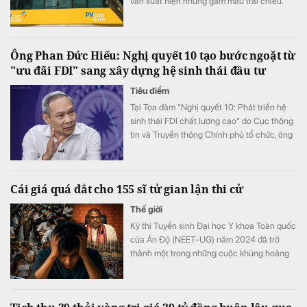
vẫn xuất hiện những gam màu trái chiều.
Động lực tăng trưởng lợi nhuận chủ yếu đến
từ việc ngân hàng cắt giảm mạnh chi phí dự
phòng rủi ro tín dụng, trong khi quy mô nợ
Ông Phan Đức Hiếu: Nghị quyết 10 tạo bước ngoặt từ
có khả năng mất vốn (nợ nhóm 5) tiếp tục
"ưu đãi FDI" sang xây dựng hệ sinh thái đầu tư
tăng gần 20%, lên sát 3.900 tỷ đồng.
Tiêu điểm
Tại Tọa đàm "Nghị quyết 10: Phát triển hệ
sinh thái FDI chất lượng cao" do Cục thông
tin và Truyền thông Chính phủ tổ chức, ông
Phan Đức Hiếu, Ủy viên Thường trực Ủy ban
Kinh tế của Quốc hội đã khẳng định điểm
đột phá lớn nhất của Nghị quyết 10-NQ/TW
Cái giá quá đắt cho 155 sĩ tử gian lận thi cử
không nằm ở các chính sách ưu đãi mới mà
ở sự thay đổi căn bản về tư duy phát triển.
Thế giới
Kỳ thi Tuyển sinh Đại học Y khoa Toàn quốc
của Ấn Độ (NEET-UG) năm 2024 đã trở
thành một trong những cuộc khủng hoảng
giáo dục nghiêm trọng nhất trong lịch sử
nước này.