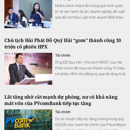
Nhằm tránh nhầm lẫn trong quá trình quản
trị và vận hành dự án, doanh nghiệp đề xuất
sửa đổi dự thảo Luật Kinh doanh BĐS theo
hướng: “Cấm ủy quyền cho bên thứ ba,
nhưng vẫn cho phép chi nhánh hoặc đơn vị
trực thuộc chủ đầu tư ký hợp đồng theo ủy
Chủ tịch Hải Phát Đỗ Quý Hải “gom” thành công 10
quyền”.
triệu cổ phiếu HPX
Tài chính
Ông Đỗ Quý Hải- Chủ tịch HĐQT của Hải
Phát Invest đã mua vào thành công 10 triệu
cổ phiếu HPX như đăng ký, qua đó tăng tỷ lệ
sở hữu lên mức 16,71% vốn.
Lãi tăng nhờ cắt mạnh dự phòng, nợ có khả năng
mất vốn của PVcomBank tiếp tục tăng
Tài chính
Dù lợi nhuận tiếp tục tăng trưởng trong quý
II/2026, bức tranh tài chính của PVcomBank