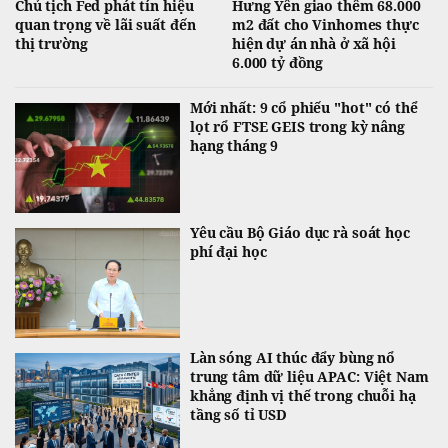
Chủ tịch Fed phát tín hiệu
Hưng Yên giao thêm 68.000
quan trọng về lãi suất đến
m2 đất cho Vinhomes thực
thị trường
hiện dự án nhà ở xã hội
6.000 tỷ đồng
Mới nhất: 9 cổ phiếu "hot" có thể
lọt rổ FTSE GEIS trong kỳ nâng
hạng tháng 9
Yêu cầu Bộ Giáo dục rà soát học
phí đại học
Làn sóng AI thúc đẩy bùng nổ
trung tâm dữ liệu APAC: Việt Nam
khẳng định vị thế trong chuỗi hạ
tầng số tỉ USD