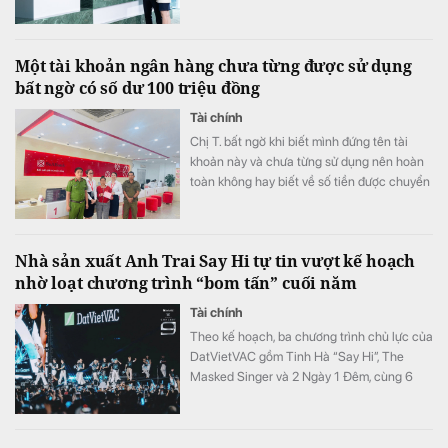
Một tài khoản ngân hàng chưa từng được sử dụng
bất ngờ có số dư 100 triệu đồng
Tài chính
Chị T. bất ngờ khi biết mình đứng tên tài
khoản này và chưa từng sử dụng nên hoàn
toàn không hay biết về số tiền được chuyển
khoản vào.
Nhà sản xuất Anh Trai Say Hi tự tin vượt kế hoạch
nhờ loạt chương trình “bom tấn” cuối năm
Tài chính
Theo kế hoạch, ba chương trình chủ lực của
DatVietVAC gồm Tinh Hà “Say Hi”, The
Masked Singer và 2 Ngày 1 Đêm, cùng 6
concert đều được lên lịch phát sóng từ nửa
cuối năm.