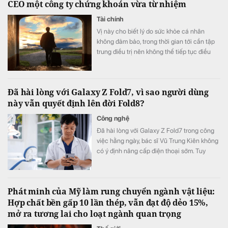
CEO một công ty chứng khoán vừa từ nhiệm
Tài chính
Vị này cho biết lý do sức khỏe cá nhân
không đảm bảo, trong thời gian tới cần tập
trung điều trị nên không thể tiếp tục điều
hành.
Đã hài lòng với Galaxy Z Fold7, vì sao người dùng
này vẫn quyết định lên đời Fold8?
Công nghệ
Đã hài lòng với Galaxy Z Fold7 trong công
việc hằng ngày, bác sĩ Vũ Trung Kiên không
có ý định nâng cấp điện thoại sớm. Tuy
nhiên, Galaxy Z Fold8 vẫn khiến anh quyết
định đặt cọc sớm sau khi ra mắt nhờ những
thay đổi đánh trúng nhu cầu sử dụng thực
Phát minh của Mỹ làm rung chuyển ngành vật liệu:
tế.
Hợp chất bền gấp 10 lần thép, vẫn đạt độ dẻo 15%,
mở ra tương lai cho loạt ngành quan trọng