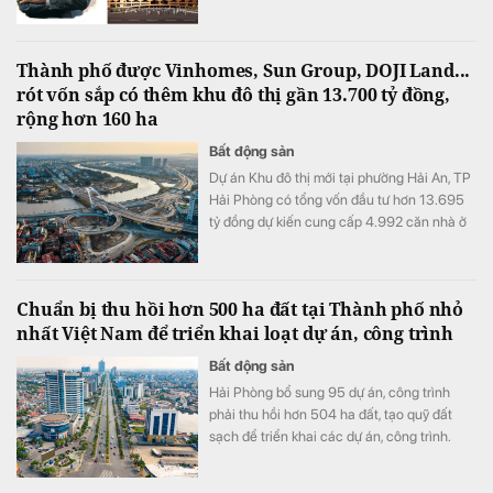
chuyện về danh xưng, mà là chìa khóa mở
ra kỷ nguyên tỷ USD cho nền kinh tế thể
thao Việt.
Thành phố được Vinhomes, Sun Group, DOJI Land...
rót vốn sắp có thêm khu đô thị gần 13.700 tỷ đồng,
rộng hơn 160 ha
Bất động sản
Dự án Khu đô thị mới tại phường Hải An, TP
Hải Phòng có tổng vốn đầu tư hơn 13.695
tỷ đồng dự kiến cung cấp 4.992 căn nhà ở
cho thị trường.
Chuẩn bị thu hồi hơn 500 ha đất tại Thành phố nhỏ
nhất Việt Nam để triển khai loạt dự án, công trình
Bất động sản
Hải Phòng bổ sung 95 dự án, công trình
phải thu hồi hơn 504 ha đất, tạo quỹ đất
sạch để triển khai các dự án, công trình.