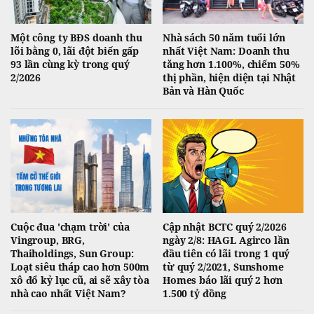
Một công ty BĐS doanh thu
Nhà sách 50 năm tuổi lớn
lõi bằng 0, lãi đột biến gấp
nhất Việt Nam: Doanh thu
93 lần cùng kỳ trong quý
tăng hơn 1.100%, chiếm 50%
2/2026
thị phần, hiện diện tại Nhật
Bản và Hàn Quốc
Cuộc đua 'chạm trời' của
Cập nhật BCTC quý 2/2026
Vingroup, BRG,
ngày 2/8: HAGL Agirco lần
Thaiholdings, Sun Group:
đầu tiên có lãi trong 1 quý
Loạt siêu tháp cao hơn 500m
từ quý 2/2021, Sunshome
xô đổ kỷ lục cũ, ai sẽ xây tòa
Homes báo lãi quý 2 hơn
nhà cao nhất Việt Nam?
1.500 tỷ đồng