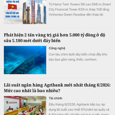
Từ Hanoi Twin Towers 99 cao 568 m, Smart
City Financial Tower 639 m, tháp 108 tầng
Vinhomes Green Paradise đến tháp tài
chính quốc tế Thủ Thiêm, hàng loạt dự án
đang được lên kế hoạch tại Hà Nội, TP.HCM
và Đà Nẵng với tổng vốn đầu tư lên tới hàng
Phát hiện 2 tấn vàng trị giá hơn 5.000 tỷ đồng ở độ
chục tỷ USD.
sâu 5.180 mét dưới đáy biển
Công nghệ
Con tàu chìm dưới đáy biển chứa đầy kho
báu bao gồm vàng, thiếc, vonfram.
Lãi suất ngân hàng Agribank mới nhất tháng 8/2026:
Mức cao nhất là bao nhiêu?
Tài chính
Đầu tháng 8/2026, Agribank tiếp tục áp
dụng lãi suất cao nhất 6%/năm tại quầy và
6,8%/năm đối với tiền gửi trực tuyến, trong