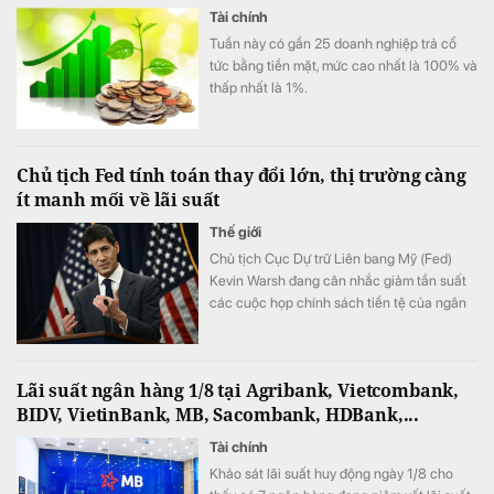
Tài chính
Tuần này có gần 25 doanh nghiệp trả cổ
tức bằng tiền mặt, mức cao nhất là 100% và
thấp nhất là 1%.
Chủ tịch Fed tính toán thay đổi lớn, thị trường càng
ít manh mối về lãi suất
Thế giới
Chủ tịch Cục Dự trữ Liên bang Mỹ (Fed)
Kevin Warsh đang cân nhắc giảm tần suất
các cuộc họp chính sách tiền tệ của ngân
hàng trung ương. Thông tin này do tờ New
York Times đăng tải ngày 1/8.
Lãi suất ngân hàng 1/8 tại Agribank, Vietcombank,
BIDV, VietinBank, MB, Sacombank, HDBank,...
Tài chính
Khảo sát lãi suất huy động ngày 1/8 cho