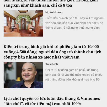
sang xịn như khách sạn, chỉ có 8 toa
Ngành hàng
Điểm đầu của chuyến tàu này là 1 trung tâm
văn hóa đặc sắc của Việt Nam, nơi hội tụ hệ
thống di sản, lễ hội, nghệ thuật cung đình,
ẩm thực và các giá trị văn hóa truyền thống
đặc sắc.
Kiên trì trung bình giá khi cổ phiếu giảm từ 10.000
xuống 4.500 đồng, người đàn ông trở thành chủ tịch
công ty bán nhiều xe Mẹc nhất Việt Nam
Tài chính
Chi ra 10 tỷ đồng gom cổ phiếu để trung
bình giá rồi rơi vào thế mắc kẹt khi cổ phiếu
rớt thẳng đứng, bán không ai mua ông Đỗ
Tiến Dũng quyết “đâm lao thì phải theo lao”.
Lịch chốt quyền cổ tức tuần đầu tháng 8: Vinhomes
"lăn chốt", cổ tức tiền mặt cao nhất 100%