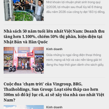
Nhờ khoản lợi nhuận phát sinh trong quý
2/2026, lợi nhuận sau thuế lũy kế 6 tháng
đầu năm 2026 của công ty đạt 183 tỷ đồng,
tăng 1.726% so với mức 10 tỷ đồng của
cùng kỳ năm 2025.
Nhà sách 50 năm tuổi lớn nhất Việt Nam: Doanh thu
tăng hơn 1.100%, chiếm 50% thị phần, hiện diện tại
Nhật Bản và Hàn Quốc
Kinh doanh
Giữa những lo ngại rằng điện thoại thông
minh, mạng xã hội và các nền tảng giải trí
đang thu hẹp thời gian dành cho sách giấy,
FAHASA lại cho thấy chiều hướng ngược lại
khi doanh thu, lợi nhuận tiếp tục tăng và hệ
thống nhà sách không ngừng mở rộng.
Cuộc đua 'chạm trời' của Vingroup, BRG,
Thaiholdings, Sun Group: Loạt siêu tháp cao hơn
500m xô đổ kỷ lục cũ, ai sẽ xây tòa nhà cao nhất Việt
Nam?
Kinh doanh