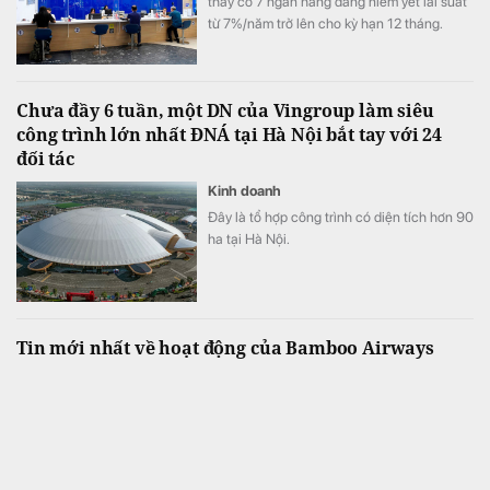
thấy có 7 ngân hàng đang niêm yết lãi suất
từ 7%/năm trở lên cho kỳ hạn 12 tháng.
Chưa đầy 6 tuần, một DN của Vingroup làm siêu
công trình lớn nhất ĐNÁ tại Hà Nội bắt tay với 24
đối tác
Kinh doanh
Đây là tổ hợp công trình có diện tích hơn 90
ha tại Hà Nội.
Tin mới nhất về hoạt động của Bamboo Airways
Kinh doanh
Fanpage chính thức của hãng hàng không
Bamboo Airways vừa có thông tin về
chuyến bay mới nhất của hãng.