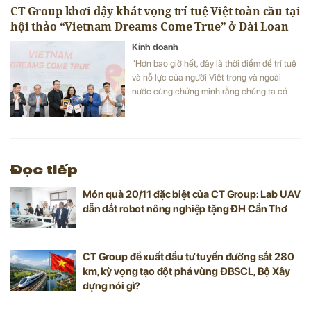
CT Group khơi dậy khát vọng trí tuệ Việt toàn cầu tại
hội thảo “Vietnam Dreams Come True” ở Đài Loan
Kinh doanh
“Hơn bao giờ hết, đây là thời điểm để trí tuệ
và nỗ lực của người Việt trong và ngoài
nước cùng chứng minh rằng chúng ta có
thể làm nên điều tưởng chừng không thể”.
Lời kêu gọi mạnh mẽ, đầy cảm xúc của Chủ
tịch Tập đoàn CT Group trong hội thảo
“Vietnam Dreams Come True” vừa được tổ
chức tại Đài Loan (Trung Quốc).
Đọc tiếp
Món quà 20/11 đặc biệt của CT Group: Lab UAV
dẫn dắt robot nông nghiệp tặng ĐH Cần Thơ
CT Group đề xuất đầu tư tuyến đường sắt 280
km, kỳ vọng tạo đột phá vùng ĐBSCL, Bộ Xây
dựng nói gì?