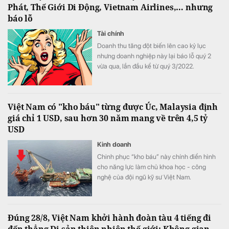
Phát, Thế Giới Di Động, Vietnam Airlines,… nhưng
báo lỗ
Tài chính
Doanh thu tăng đột biến lên cao kỷ lục
nhưng doanh nghiệp này lại báo lỗ quý 2
vừa qua, lần đầu kể từ quý 3/2022.
Việt Nam có "kho báu" từng được Úc, Malaysia định
giá chỉ 1 USD, sau hơn 30 năm mang về trên 4,5 tỷ
USD
Kinh doanh
Chinh phục “kho báu” này chính điển hình
cho năng lực làm chủ khoa học - công
nghệ của đội ngũ kỹ sư Việt Nam.
Đúng 28/8, Việt Nam khởi hành đoàn tàu 4 tiếng đi
đến thẳng Di sản thiên nhiên thế giới: Không gian