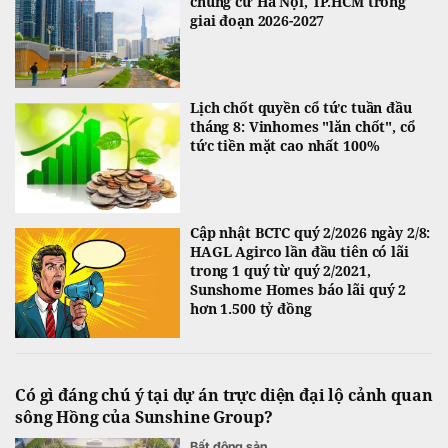
chung cư Hà Nội, TP.HCM trong
giai đoạn 2026-2027
Lịch chốt quyền cổ tức tuần đầu
tháng 8: Vinhomes "lăn chốt", cổ
tức tiền mặt cao nhất 100%
Cập nhật BCTC quý 2/2026 ngày 2/8:
HAGL Agirco lần đầu tiên có lãi
trong 1 quý từ quý 2/2021,
Sunshome Homes báo lãi quý 2
hơn 1.500 tỷ đồng
Có gì đáng chú ý tại dự án trực diện đại lộ cảnh quan
sông Hồng của Sunshine Group?
Bất động sản