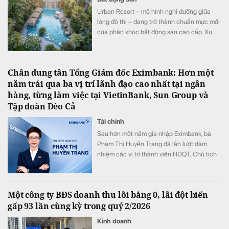
Urban Resort – mô hình nghỉ dưỡng giữa
lòng đô thị – đang trở thành chuẩn mực mới
của phân khúc bất động sản cao cấp. Xu
hướng này đặc biệt được thể hiện rõ tại
những dự án sở hữu lợi thế cảnh quan ven
sông, ven hồ cùng hệ sinh thái xanh hiếm
Chân dung tân Tổng Giám đốc Eximbank: Hơn một
có.
năm trải qua ba vị trí lãnh đạo cao nhất tại ngân
hàng, từng làm việc tại VietinBank, Sun Group và
Tập đoàn Đèo Cả
Tài chính
Sau hơn một năm gia nhập Eximbank, bà
Phạm Thị Huyền Trang đã lần lượt đảm
nhiệm các vị trí thành viên HĐQT, Chủ tịch
HĐQT và nay là Tổng Giám đốc của ngân
hàng. Với gần 20 năm kinh nghiệm trong
lĩnh vực tài chính - ngân hàng và quản trị
Một công ty BĐS doanh thu lõi bằng 0, lãi đột biến
doanh nghiệp, nữ CEO sinh năm 1982 được
gấp 93 lần cùng kỳ trong quý 2/2026
kỳ vọng sẽ dẫn dắt Eximbank bước vào giai
đoạn phát triển mới.
Kinh doanh