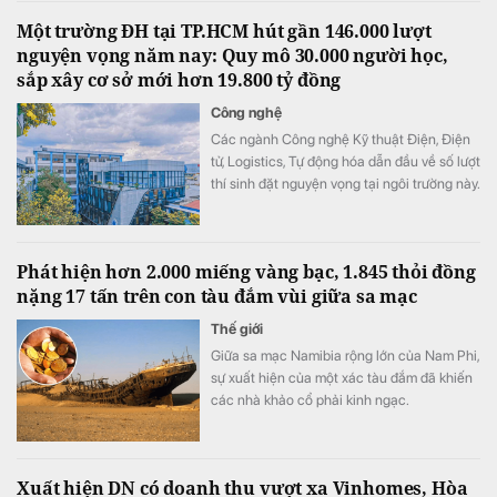
Một trường ĐH tại TP.HCM hút gần 146.000 lượt
nguyện vọng năm nay: Quy mô 30.000 người học,
sắp xây cơ sở mới hơn 19.800 tỷ đồng
Công nghệ
Các ngành Công nghệ Kỹ thuật Điện, Điện
tử, Logistics, Tự động hóa dẫn đầu về số lượt
thí sinh đặt nguyện vọng tại ngôi trường này.
Phát hiện hơn 2.000 miếng vàng bạc, 1.845 thỏi đồng
nặng 17 tấn trên con tàu đắm vùi giữa sa mạc
Thế giới
Giữa sa mạc Namibia rộng lớn của Nam Phi,
sự xuất hiện của một xác tàu đắm đã khiến
các nhà khảo cổ phải kinh ngạc.
Xuất hiện DN có doanh thu vượt xa Vinhomes, Hòa