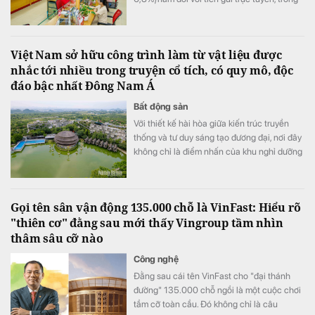
đó kênh online duy trì mức ưu đãi vượt trội ở
hầu hết các kỳ hạn.
Việt Nam sở hữu công trình làm từ vật liệu được
nhắc tới nhiều trong truyện cổ tích, có quy mô, độc
đáo bậc nhất Đông Nam Á
Bất động sản
Với thiết kế hài hòa giữa kiến trúc truyền
thống và tư duy sáng tạo đương đại, nơi đây
không chỉ là điểm nhấn của khu nghỉ dưỡng
mà còn góp phần quảng bá hình ảnh du lịch
sinh thái, du lịch xanh của Ninh Bình đến với
du khách trong và ngoài nước.
Gọi tên sân vận động 135.000 chỗ là VinFast: Hiểu rõ
"thiên cơ" đằng sau mới thấy Vingroup tầm nhìn
thâm sâu cỡ nào
Công nghệ
Đằng sau cái tên VinFast cho "đại thánh
đường" 135.000 chỗ ngồi là một cuộc chơi
tầm cỡ toàn cầu. Đó không chỉ là câu