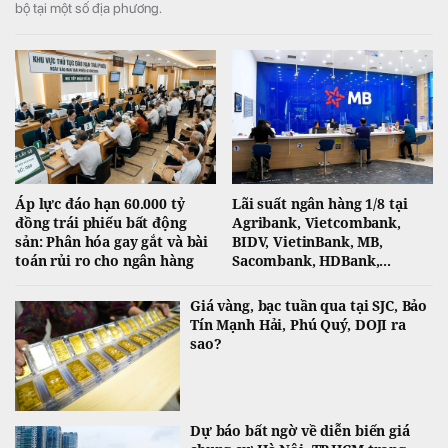
bộ tại một số địa phương.
Áp lực đáo hạn 60.000 tỷ
Lãi suất ngân hàng 1/8 tại
đồng trái phiếu bất động
Agribank, Vietcombank,
sản: Phân hóa gay gắt và bài
BIDV, VietinBank, MB,
toán rủi ro cho ngân hàng
Sacombank, HDBank,...
Giá vàng, bạc tuần qua tại SJC, Bảo
Tín Mạnh Hải, Phú Quý, DOJI ra
sao?
Dự báo bất ngờ về diễn biến giá