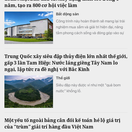
năm, tạo ra 800 cơ hội việc làm
Bất động sản
Công trình này hoàn thành sẽ mang lại trải
nghiệm mua sắm và giải trí hiện đại, nâng
tầm phong cách sống và đóng góp vào sự
phát triển kinh tế – xã hội của cộng đồng
địa phương.
Trung Quốc xây siêu đập thủy điện lớn nhất thế giới,
gấp 3 lần Tam Hiệp: Nước láng giềng Tây Nam lo
ngại, lập tức ra đề nghị với Bắc Kinh
Thế giới
Siêu đập này được ví như một "quả bom
nước" khổng lồ.
Một yếu tố ngoài bảng cân đối kế toán hé lộ giá trị
của "trùm" giải trí hàng đầu Việt Nam