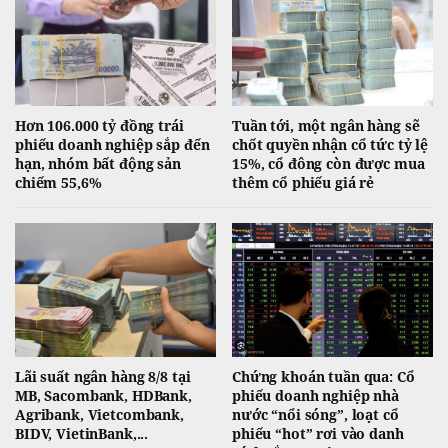
Hơn 106.000 tỷ đồng trái
Tuần tới, một ngân hàng sẽ
phiếu doanh nghiệp sắp đến
chốt quyền nhận cổ tức tỷ lệ
hạn, nhóm bất động sản
15%, cổ đông còn được mua
chiếm 55,6%
thêm cổ phiếu giá rẻ
Lãi suất ngân hàng 8/8 tại
Chứng khoán tuần qua: Cổ
MB, Sacombank, HDBank,
phiếu doanh nghiệp nhà
Agribank, Vietcombank,
nước “nổi sóng”, loạt cổ
BIDV, VietinBank,...
phiếu “hot” rơi vào danh