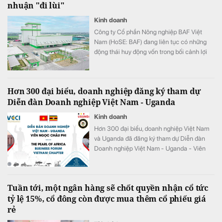
nhuận "đi lùi"
Kinh doanh
Công ty Cổ phần Nông nghiệp BAF Việt
Nam (HoSE: BAF) đang liên tục có những
động thái huy động vốn trong bối cảnh lợi
nhuận của doanh nghiệp "đi lùi" so với cùng
kỳ năm 2025.
Hơn 300 đại biểu, doanh nghiệp đăng ký tham dự
Diễn đàn Doanh nghiệp Việt Nam - Uganda
Kinh doanh
Hơn 300 đại biểu, doanh nghiệp Việt Nam
và Uganda đã đăng ký tham dự Diễn đàn
Doanh nghiệp Việt Nam - Uganda - Viên
ngọc Châu Phi (The Pearl of Africa –
Uganda Business Forum & Expo Vietnam
Chapter) năm 2026.
Tuần tới, một ngân hàng sẽ chốt quyền nhận cổ tức
tỷ lệ 15%, cổ đông còn được mua thêm cổ phiếu giá
rẻ