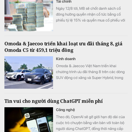
Tài chính
Ngày 12/8 tới, MB sẽ chốt danh sách cổ
đông hưởng quyền nhận cổ tức bằng cổ
phiếu tỷ lệ 15% và quyền mua cổ phiếu với
tỷ lệ 10:1.
Omoda & Jaecoo triển khai loạt ưu đãi tháng 8, giá
Omoda C5 từ 459,1 triệu đồng
Kinh doanh
Omoda & Jaecoo Việt Nam triển khai
chương trình ưu đãi tháng 8 trên các dòng
SUV động cơ xăng và Super Hybrid, trong
đó một số mẫu được hỗ trợ chi phí nhiên
liệu trong nhiều năm và hỗ trợ lãi suất trong
12 tháng đầu.
Tin vui cho người dùng ChatGPT miễn phí
Công nghệ
Theo đó, OpenAI sẽ gỡ giới hạn độ dài của
cuộc trò chuyện bằng văn bản với toàn bộ
người dùng ChatGPT, đồng thời nâng cấp