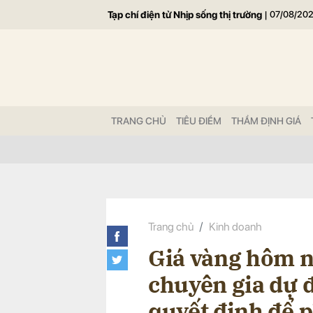
Tạp chí điện tử Nhịp sống thị trường
|
07/08/20
Gửi 
TRANG CHỦ
TIÊU ĐIỂM
THẨM ĐỊNH GIÁ
Trang chủ
Kinh doanh
Giá vàng hôm n
chuyên gia dự 
quyết định để 