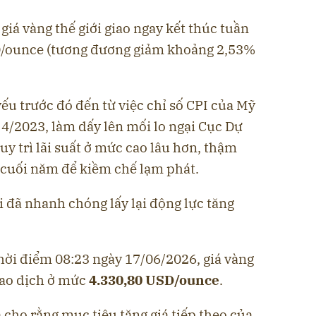
 giá vàng thế giới giao ngay kết thúc tuần
/ounce (tương đương giảm khoảng 2,53%
u trước đó đến từ việc chỉ số CPI của Mỹ
g 4/2023, làm dấy lên mối lo ngại Cục Dự
uy trì lãi suất ở mức cao lâu hơn, thậm
ào cuối năm để kiềm chế lạm phát.
i đã nhanh chóng lấy lại động lực tăng
thời điểm 08:23 ngày 17/06/2026, giá vàng
iao dịch ở mức
4.330,80 USD/ounce
.
 cho rằng mục tiêu tăng giá tiếp theo của