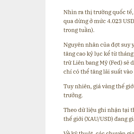
Nhìn ra thị trường quốc tế,
qua dừng ở mức 4.023 USD
trong tuần).
Nguyên nhân của đợt suy yế
tăng cao kỷ lục kể từ thán
trữ Liên bang Mỹ (Fed) sẽ d
chí có thể tăng lãi suất v
Tuy nhiên, giá vàng thế giớ
trưởng.
Theo dữ liệu ghi nhận tại 
thế giới (XAU/USD) đang g
Về kỹ thuật, các chuyên gia