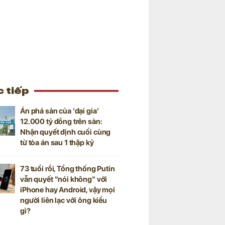
 tiếp
Án phá sản của 'đại gia'
12.000 tỷ đồng trên sàn:
Nhận quyết định cuối cùng
từ tòa án sau 1 thập kỷ
73 tuổi rồi, Tổng thống Putin
vẫn quyết "nói không" với
iPhone hay Android, vậy mọi
người liên lạc với ông kiểu
gì?