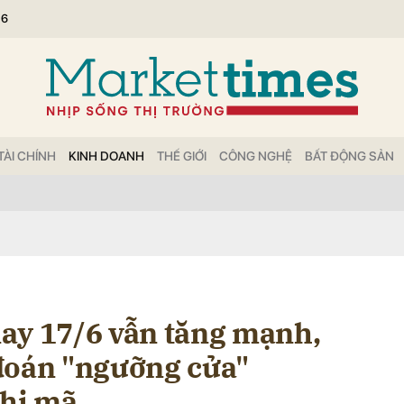
26
bình luận
TÀI CHÍNH
KINH DOANH
THẾ GIỚI
CÔNG NGHỆ
BẤT ĐỘNG SẢN
Hủy
G
ay 17/6 vẫn tăng mạnh,
đoán "ngưỡng cửa"
phi mã