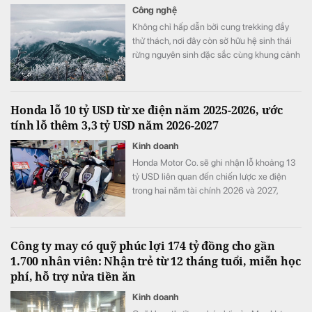
Công nghệ
Không chỉ hấp dẫn bởi cung trekking đầy
thử thách, nơi đây còn sở hữu hệ sinh thái
rừng nguyên sinh đặc sắc cùng khung cảnh
biến đổi theo từng mùa trong năm.
Honda lỗ 10 tỷ USD từ xe điện năm 2025-2026, ước
tính lỗ thêm 3,3 tỷ USD năm 2026-2027
Kinh doanh
Honda Motor Co. sẽ ghi nhận lỗ khoảng 13
tỷ USD liên quan đến chiến lược xe điện
trong hai năm tài chính 2026 và 2027,
tương đương khoảng ba năm lợi nhuận hoạt
động và nhiều hơn tổng chi tiêu nghiên cứu
và phát triển (R&D) của cả một năm.
Công ty may có quỹ phúc lợi 174 tỷ đồng cho gần
1.700 nhân viên: Nhận trẻ từ 12 tháng tuổi, miễn học
phí, hỗ trợ nửa tiền ăn
Kinh doanh