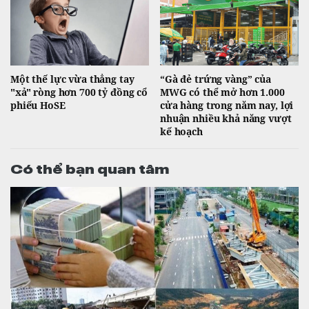
Một thế lực vừa thẳng tay
“Gà đẻ trứng vàng” của
"xả" ròng hơn 700 tỷ đồng cổ
MWG có thể mở hơn 1.000
phiếu HoSE
cửa hàng trong năm nay, lợi
nhuận nhiều khả năng vượt
kế hoạch
Có thể bạn quan tâm