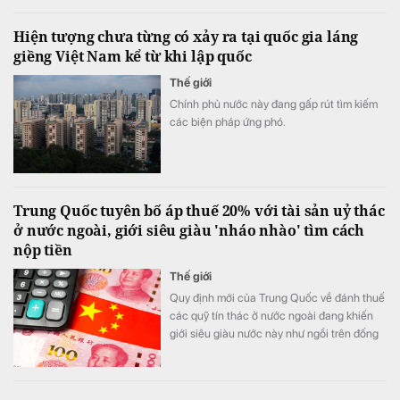
Hiện tượng chưa từng có xảy ra tại quốc gia láng
giềng Việt Nam kể từ khi lập quốc
Thế giới
Chính phủ nước này đang gấp rút tìm kiếm
các biện pháp ứng phó.
Trung Quốc tuyên bố áp thuế 20% với tài sản uỷ thác
ở nước ngoài, giới siêu giàu 'nháo nhào' tìm cách
nộp tiền
Thế giới
Quy định mới của Trung Quốc về đánh thuế
các quỹ tín thác ở nước ngoài đang khiến
giới siêu giàu nước này như ngồi trên đống
lửa.