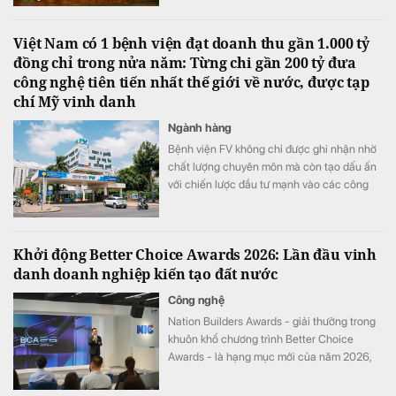
Việt Nam có 1 bệnh viện đạt doanh thu gần 1.000 tỷ
đồng chỉ trong nửa năm: Từng chi gần 200 tỷ đưa
công nghệ tiên tiến nhất thế giới về nước, được tạp
chí Mỹ vinh danh
Ngành hàng
Bệnh viện FV không chỉ được ghi nhận nhờ
chất lượng chuyên môn mà còn tạo dấu ấn
với chiến lược đầu tư mạnh vào các công
nghệ y tế hiện đại.
Khởi động Better Choice Awards 2026: Lần đầu vinh
danh doanh nghiệp kiến tạo đất nước
Công nghệ
Nation Builders Awards - giải thưởng trong
khuôn khổ chương trình Better Choice
Awards - là hạng mục mới của năm 2026,
tôn vinh những doanh nghiệp có đóng góp
nổi bật cho sự phát triển của đất nước.