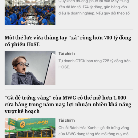
Quỹ khen thưởng, phúc lợi của May Hưng
Yên đã lên tới 174 tỷ đồng, gần bằng vốn
điều lệ doanh nghiệp. Nếu quy đổi theo số
lao động cuối năm 2025, quy mô quỹ tương
đương hơn 100 triệu đồng cho mỗi nhân
viên.
Một thế lực vừa thẳng tay "xả" ròng hơn 700 tỷ đồng
cổ phiếu HoSE
Tài chính
Tự doanh CTCK bán ròng 728 tỷ đồng trên
HOSE.
“Gà đẻ trứng vàng” của MWG có thể mở hơn 1.000
cửa hàng trong năm nay, lợi nhuận nhiều khả năng
vượt kế hoạch
Tài chính
Chuỗi Bách Hóa Xanh – gà đẻ trứng vàng
của MWG đang tăng tốc mở rộng quy mô