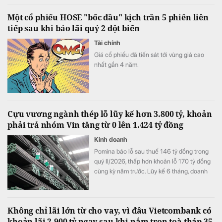
Một cổ phiếu HOSE "bốc đầu" kịch trần 5 phiên liên
tiếp sau khi báo lãi quý 2 đột biến
Tài chính
Giá cổ phiếu đã tiến sát tới vùng giá cao
nhất gần 4 năm.
Cựu vương ngành thép lỗ lũy kế hơn 3.800 tỷ, khoản
phải trả nhóm Vin tăng từ 0 lên 1.424 tỷ đồng
Kinh doanh
Pomina báo lỗ sau thuế 146 tỷ đồng trong
quý II/2026, thấp hơn khoản lỗ 170 tỷ đồng
cùng kỳ năm trước. Lũy kế 6 tháng, doanh
nghiệp lỗ 325 tỷ đồng, chỉ cải thiện khoảng
4 tỷ đồng so với nửa đầu năm 2025.
Không chỉ lãi lớn từ cho vay, vì đâu Vietcombank có
khoản lãi 2.900 tỷ ngay sau khi nắm trọn toà tháp 35