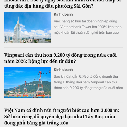
tầng đắc địa hàng đầu phường Sài Gòn?
Kinh doanh
Việc nâng sở hữu tại doanh nghiệp đứng
sau Vietcombank Tower lên 100% kéo theo
một khoản lãi thuần đáng kể trên báo cáo
tài chính hợp nhất của Vietcombank.
Vinpearl cần thu hơn 9.200 tỷ đồng trong nửa cuối
năm 2026: Động lực đến từ đâu?
Kinh doanh
Sau khi đạt gần 6.795 tỷ đồng doanh thu
trong 6 tháng đầu năm, Vinpearl cần thu
thêm hơn 9.200 tỷ đồng trong nửa cuối năm
để hoàn thành kế hoạch 16.000 tỷ đồng.
Việt Nam có đỉnh núi ít người biết cao hơn 3.000 m:
Sở hữu rừng đỗ quyên đẹp bậc nhất Tây Bắc, mùa
đông phủ băng giá trắng xóa