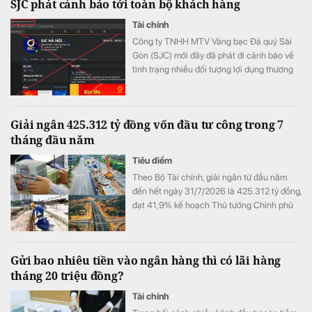
SJC phát cảnh báo tới toàn bộ khách hàng
Tài chính
Công ty TNHH MTV Vàng bạc Đá quý Sài
Gòn (SJC) mới đây đã phát đi cảnh báo về
tình trạng nhiều đối tượng lợi dụng thương
hiệu SJC để lập fanpage giả mạo nhằm lừa
đảo khách hàng.
Giải ngân 425.312 tỷ đồng vốn đầu tư công trong 7
tháng đầu năm
Tiêu điểm
Theo Bộ Tài chính, giải ngân từ đầu năm
đến hết ngày 31/7/2026 là 425.312 tỷ đồng,
đạt 41,9% kế hoạch Thủ tướng Chính phủ
giao.
Gửi bao nhiêu tiền vào ngân hàng thì có lãi hàng
tháng 20 triệu đồng?
Tài chính