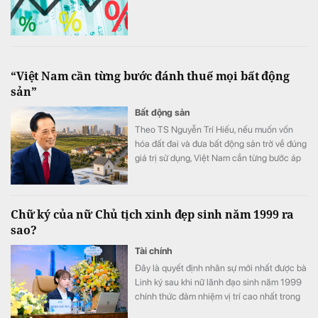
“Việt Nam cần từng bước đánh thuế mọi bất động
sản”
Bất động sản
Theo TS Nguyễn Trí Hiếu, nếu muốn vốn
hóa đất đai và đưa bất động sản trở về đúng
giá trị sử dụng, Việt Nam cần từng bước áp
dụng thuế đối với mọi bất động sản.
Chữ ký của nữ Chủ tịch xinh đẹp sinh năm 1999 ra
sao?
Tài chính
Đây là quyết định nhân sự mới nhất được bà
Linh ký sau khi nữ lãnh đạo sinh năm 1999
chính thức đảm nhiệm vị trí cao nhất trong
Hội đồng quản trị PC1