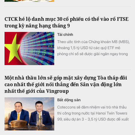
CTCK hé lộ danh mục 30 cổ phiếu có thể vào rổ FTSE
trong kỳ nâng hạng tháng 9
Tài chính
Theo ước tính của Chứng khoán MB (MBS),
khoảng 1,5 tỷ USD từ các quỹ ETF mô
phỏng chỉ số sẽ được giải ngân ngay trong
kỳ cơ cấu tháng 9/2026.
Một nhà thầu lớn sẽ góp mặt xây dựng Tòa tháp đôi
cao nhất thế giới nối thẳng đến Sân vận động lớn
nhất thế giới của Vingroup
Bất động sản
Coteccons sẽ đảm nhiệm vai trò nhà thầu
thi công trong nước tại Hanoi Twin Towers
99, siêu dự án 3 - 3,5 tỷ USD được đề xuất
xây dựng tại Hà Nội.