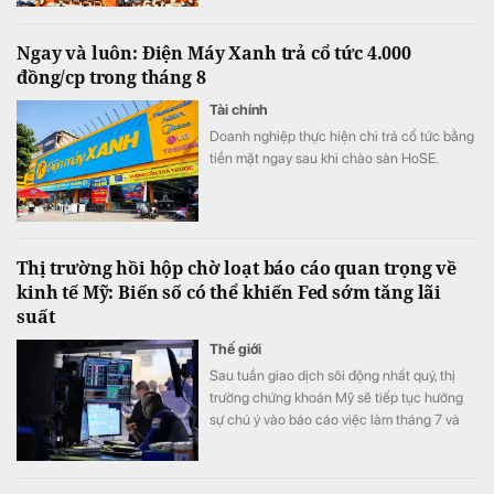
thông qua 15 dự án luật, 4 nghị quyết quy
phạm pháp luật, cho ý kiến lần đầu về các
Ngay và luôn: Điện Máy Xanh trả cổ tức 4.000
dự án luật then chốt như Luật Đất đai (sửa
đồng/cp trong tháng 8
đổi), Luật Kinh doanh Bất động sản (sửa
đổi), cùng nhiều quyết sách hạ tầng, năng
Tài chính
lượng quan trọng.
Doanh nghiệp thực hiện chi trả cổ tức bằng
tiền mặt ngay sau khi chào sàn HoSE.
Thị trường hồi hộp chờ loạt báo cáo quan trọng về
kinh tế Mỹ: Biến số có thể khiến Fed sớm tăng lãi
suất
Thế giới
Sau tuần giao dịch sôi động nhất quý, thị
trường chứng khoán Mỹ sẽ tiếp tục hướng
sự chú ý vào báo cáo việc làm tháng 7 và
mùa công bố kết quả kinh doanh.