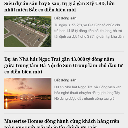
Siêu dự án sân bay 5 sao, trị giá gần 8 tỷ USD, lớn
nhất miền Bắc có diễn biến mới
Bất động sản
Từ ngày 31/7-2/8, xã Gia Bình tổ chức chi
trả hơn 1.118 tỷ đồng tiền bồi thường, hỗ trợ,
tái định cư đợt 1 cho 337 hộ dân tại khu dân
cư Đổng Lâm, phục vụ dự án Cảng hàng
không quốc tế Gia Bình.
Dự án Nhà hát Ngọc Trai gần 13.000 tỷ đồng nằm
giữa trung tâm Hà Nội do Sun Group làm chủ đầu tư
có diễn biến mới
Bất động sản
Dự án Nhà hát Ngọc Trai và Công viên văn
hóa nghệ thuật chuyên đề tại phường Tây
Hồ đang được đẩy nhanh công tác giải
phóng mặt bằng.
Masterise Homes đồng hành cùng khách hàng trên
toàn quốc với giải pháp tài chính ưu việt