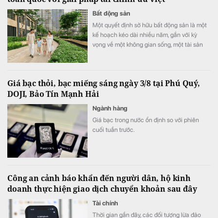
Bất động sản
Một quyết định sở hữu bất động sản là một
kế hoạch kéo dài nhiều năm, gắn với kỳ
vọng về một không gian sống, một tài sản
bền vững và cả những dự định quan trọng
của mỗi gia đình. Chính vì vậy, cùng với chất
lượng sản phẩm, khách hàng ngày càng kỳ
Giá bạc thỏi, bạc miếng sáng ngày 3/8 tại Phú Quý,
vọng nhiều hơn vào khả năng đồng hành
DOJI, Bảo Tín Mạnh Hải
của nhà phát triển trong suốt hành trình an
cư.
Ngành hàng
Giá bạc trong nước ổn định so với phiên
cuối tuần trước.
Công an cảnh báo khẩn đến người dân, hộ kinh
doanh thực hiện giao dịch chuyển khoản sau đây
Tài chính
Thời gian gần đây, các đối tượng lừa đảo