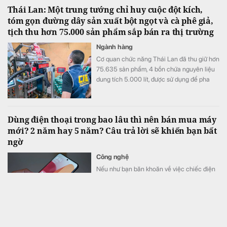
Thái Lan: Một trung tướng chỉ huy cuộc đột kích,
tóm gọn đường dây sản xuất bột ngọt và cà phê giả,
tịch thu hơn 75.000 sản phẩm sắp bán ra thị trường
Ngành hàng
Cơ quan chức năng Thái Lan đã thu giữ hơn
75.635 sản phẩm, 4 bồn chứa nguyên liệu
dung tích 5.000 lít, được sử dụng để pha
trộn và chế biến hàng giả.
Dùng điện thoại trong bao lâu thì nên bán mua máy
mới? 2 năm hay 5 năm? Câu trả lời sẽ khiến bạn bất
ngờ
Công nghệ
Nếu như bạn băn khoăn về việc chiếc điện
thoại của mình nên dùng tiếp hay bán đi,
hãy đọc bài này.