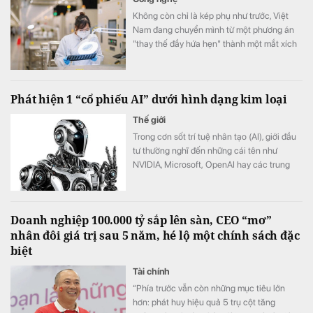
Không còn chỉ là kép phụ như trước, Việt
Nam đang chuyển mình từ một phương án
"thay thế đầy hứa hẹn" thành một mắt xích
cốt lõi chiến lược.
Phát hiện 1 “cổ phiếu AI” dưới hình dạng kim loại
Thế giới
Trong cơn sốt trí tuệ nhân tạo (AI), giới đầu
tư thường nghĩ đến những cái tên như
NVIDIA, Microsoft, OpenAI hay các trung
tâm dữ liệu trị giá hàng tỷ USD. Nhưng có
một kim loại gần như đứng ngoài mọi tiêu đề
về AI lại đang hưởng lợi mạnh mẽ từ cuộc
Doanh nghiệp 100.000 tỷ sắp lên sàn, CEO “mơ”
đua này: bạc.
nhân đôi giá trị sau 5 năm, hé lộ một chính sách đặc
biệt
Tài chính
“Phía trước vẫn còn những mục tiêu lớn
hơn: phát huy hiệu quả 5 trụ cột tăng