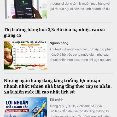
thường lợi dụng tâm lý muốn mua hàng với
giá rẻ của người dân, hộ kinh doanh để dụ
dỗ chuyển khoản.
Thị trường hàng hóa 3/8: Hồ tiêu hạ nhiệt, cao su
giằng co
Ngành hàng
Thị trường hàng hóa ngày 3/8 tiếp tục phân
hóa. Giá hồ tiêu trong nước giảm nhẹ sau
chuỗi phiên neo cao, trong khi gạo nguyên
liệu giữ giá.
Những ngân hàng đang tăng trưởng lợi nhuận
nhanh nhất: Nhiều nhà băng tăng theo cấp số nhân,
xuất hiện mức lãi cao nhất lịch sử
Tài chính
Trong quý II/2026, VietBank, NCB và
BVBank dẫn đầu về tốc độ tăng trưởng lợi
nhuận so với quý trước, Vietcombank tiếp