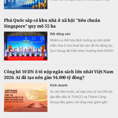
tục tạo khoảng cách với phần còn lại của
hệ thống khi đạt mức lãi cao nhất lịch sử
ngành ngân hàng.
Phú Quốc sắp có khu nhà ở xã hội "tiêu chuẩn
Singapore" quy mô 55 ha
Bất động sản
Nhằm cụ thể hóa định hướng ưu tiên phát
triển nhà ở cho thuê tại các đô thị động lực,
Sun Group đã triển khai chương trình NOXH
tại cửa ngõ phía Nam Phú Quốc. Được quy
hoạch theo mô hình ô phố Singapore với
mật độ xây dựng chỉ 28%, dự án kiến tạo
Công bố 10 DN ô tô nộp ngân sách lớn nhất Việt Nam
môi trường sống xanh, kết nối đồng bộ tiện
2026: Ai đã tạo nên gần 94.000 tỷ đồng?
ích trường học, y tế, thương mại cho người
dân.
Kinh doanh
So với năm trước, số nộp của cả hai DN nội
địa dẫn đầu là THACO và Thành Công
Group đều giảm, với tổng mức giảm gần
6.570 tỷ đồng. Bù lại, các DN nội địa khác
gồm VinFast, TASCO, VIMID, Kim Long
Motors và TMT Motors đều tăng.