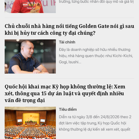
trưởng, từng bước nhân đôi quy mô và giá trị
doanh nghiệp vào năm 2030, đưa DMX
vươn tầm khu vực”, CEO Đoàn Văn Hiểu Em
nhấn mạnh.
Chủ chuỗi nhà hàng nổi tiếng Golden Gate nói gì sau
khi bị hủy tư cách công ty đại chúng?
Tài chính
Đây là doanh nghiệp sở hữu nhiều thương
hiệu, nhà hàng quen thuộc như Kichi-Kichi,
Gogi, Isushi...
Quốc hội khai mạc Kỳ họp không thường lệ: Xem
xét, thông qua 15 dự án luật và quyết định nhiều
vấn đề trọng đại
Tiêu điểm
Diễn ra từ ngày 3/8 đến 24/8/2026 theo 2
đợt làm việc tập trung, Kỳ họp Quốc hội
không thường lệ dự kiến sẽ xem xét, quyết
định 33 nội dung lớn. Trong đó, Quốc hội sẽ