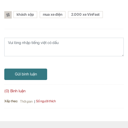
khách sộp
mua xe điện
2.000 xe VinFast
Gửi bình luận
(0) Bình luận
Xếp theo:
Số người thích
Thời gian