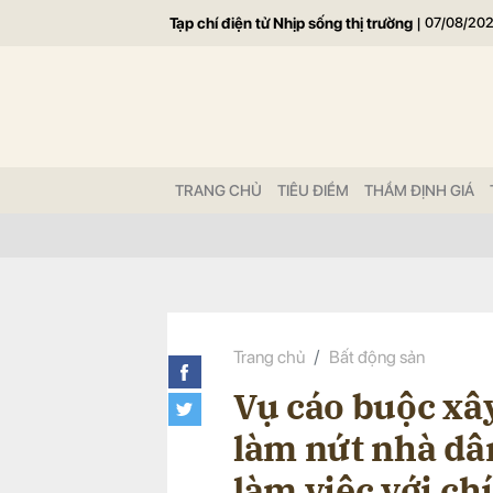
Tạp chí điện tử Nhịp sống thị trường
|
07/08/20
Gửi 
TRANG CHỦ
TIÊU ĐIỂM
THẨM ĐỊNH GIÁ
Trang chủ
Bất động sản
Vụ cáo buộc xây
làm nứt nhà dâ
làm việc với c