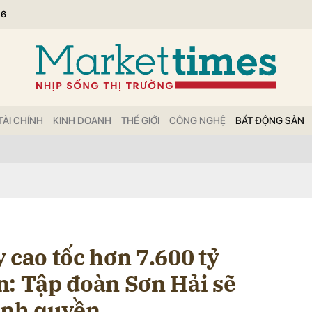
26
bình luận
TÀI CHÍNH
KINH DOANH
THẾ GIỚI
CÔNG NGHỆ
BẤT ĐỘNG SẢN
Hủy
G
 cao tốc hơn 7.600 tỷ
n: Tập đoàn Sơn Hải sẽ
hính quyền