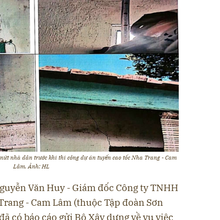
 nứt nhà dân trước khi thi công dự án tuyến cao tốc Nha Trang - Cam
Lâm. Ảnh: HL
 Nguyễn Văn Huy - Giám đốc Công ty TNHH
 Trang - Cam Lâm (thuộc Tập đoàn Sơn
 đã có báo cáo gửi Bộ Xây dựng về vụ việc