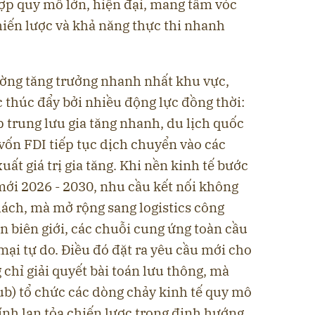
 hợp quy mô lớn, hiện đại, mang tầm vóc
hiến lược và khả năng thực thi nhanh
ường tăng trưởng nhanh nhất khu vực,
thúc đẩy bởi nhiều động lực đồng thời:
p trung lưu gia tăng nhanh, du lịch quốc
vốn FDI tiếp tục dịch chuyển vào các
ất giá trị gia tăng. Khi nền kinh tế bước
mới 2026 - 2030, nhu cầu kết nối không
hách, mà mở rộng sang logistics công
 biên giới, các chuỗi cung ứng toàn cầu
ại tự do. Điều đó đặt ra yêu cầu mới cho
chỉ giải quyết bài toán lưu thông, mà
ub) tổ chức các dòng chảy kinh tế quy mô
tính lan tỏa chiến lược trong định hướng