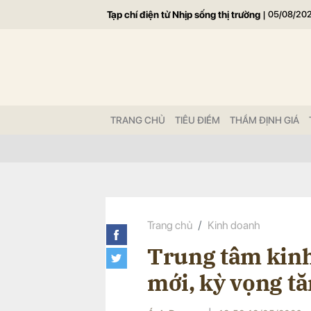
Tạp chí điện tử Nhịp sống thị trường
|
05/08/20
Gửi 
TRANG CHỦ
TIÊU ĐIỂM
THẨM ĐỊNH GIÁ
Trang chủ
Kinh doanh
Trung tâm kinh
mới, kỳ vọng t