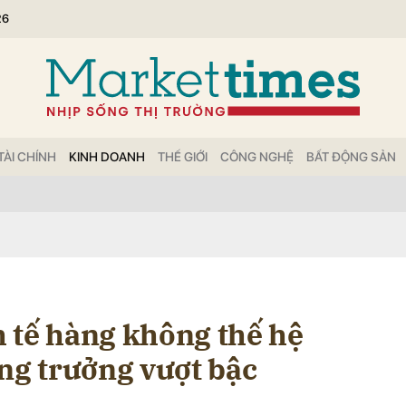
26
bình luận
TÀI CHÍNH
KINH DOANH
THẾ GIỚI
CÔNG NGHỆ
BẤT ĐỘNG SẢN
Hủy
G
 tế hàng không thế hệ
ăng trưởng vượt bậc