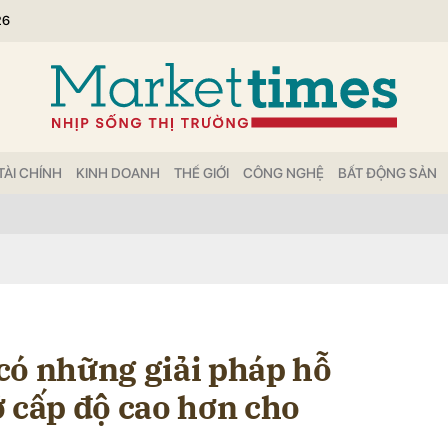
26
bình luận
TÀI CHÍNH
KINH DOANH
THẾ GIỚI
CÔNG NGHỆ
BẤT ĐỘNG SẢN
Hủy
G
có những giải pháp hỗ
ở cấp độ cao hơn cho