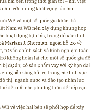
ữa hai bên trong thời gian tới – khi Việt
 năm với những khát vọng lớn lao.
iữa WB và một số quốc gia khác, bà
Việt Nam và WB nên xây dựng khung hợp
các hoạt động hợp tác, trong đó xác định
 bà Mariam J. Sherman, ngoài hỗ trợ về
t, tư vấn chính sách và kinh nghiệm toàn
 trợ không hoàn lại cho một số quốc gia để
n bị dự án; có sản phẩm vay với kỳ hạn dài
 cũng sẵn sàng hỗ trợ trong các lĩnh vực
 đô thị, ngành nước và đào tạo nhân lực
 thể đề xuất các phương thức để tiếp cận
 WB về việc hai bên sẽ phối hợp để xây