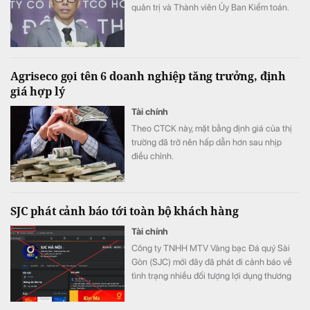
quản trị và Thành viên Ủy Ban Kiểm toán.
Agriseco gọi tên 6 doanh nghiệp tăng trưởng, định
giá hợp lý
Tài chính
Theo CTCK này, mặt bằng định giá của thị
trường đã trở nên hấp dẫn hơn sau nhịp
điều chỉnh.
SJC phát cảnh báo tới toàn bộ khách hàng
Tài chính
Công ty TNHH MTV Vàng bạc Đá quý Sài
Gòn (SJC) mới đây đã phát đi cảnh báo về
tình trạng nhiều đối tượng lợi dụng thương
hiệu SJC để lập fanpage giả mạo nhằm lừa
đảo khách hàng.