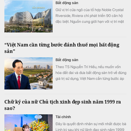
Bất động sản
Giữ vị trí cửa ngõ của tổ hợp Noble Crystal
Riverside, Riviera chỉ phát triển 90 căn hộ
đặc biệt. Nguồn cung giới hạn với vị trí mặt
tiền đại lộ Đào Trí cùng hệ tiện ích đa tầng
đang đưa tòa tháp này trở thành một trong
những điểm nhấn đáng chú ý của thị trường
“Việt Nam cần từng bước đánh thuế mọi bất động
căn hộ cao cấp khu Nam TP.HCM.
sản”
Bất động sản
Theo TS Nguyễn Trí Hiếu, nếu muốn vốn
hóa đất đai và đưa bất động sản trở về đúng
giá trị sử dụng, Việt Nam cần từng bước áp
dụng thuế đối với mọi bất động sản.
Chữ ký của nữ Chủ tịch xinh đẹp sinh năm 1999 ra
sao?
Tài chính
Đây là quyết định nhân sự mới nhất được bà
Linh ký sau khi nữ lãnh đạo sinh năm 1999