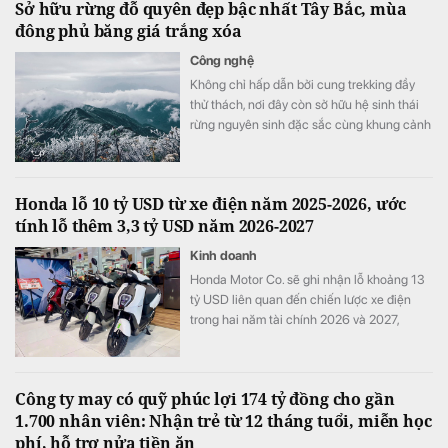
Sở hữu rừng đỗ quyên đẹp bậc nhất Tây Bắc, mùa
đông phủ băng giá trắng xóa
Công nghệ
Không chỉ hấp dẫn bởi cung trekking đầy
thử thách, nơi đây còn sở hữu hệ sinh thái
rừng nguyên sinh đặc sắc cùng khung cảnh
biến đổi theo từng mùa trong năm.
Honda lỗ 10 tỷ USD từ xe điện năm 2025-2026, ước
tính lỗ thêm 3,3 tỷ USD năm 2026-2027
Kinh doanh
Honda Motor Co. sẽ ghi nhận lỗ khoảng 13
tỷ USD liên quan đến chiến lược xe điện
trong hai năm tài chính 2026 và 2027,
tương đương khoảng ba năm lợi nhuận hoạt
động và nhiều hơn tổng chi tiêu nghiên cứu
và phát triển (R&D) của cả một năm.
Công ty may có quỹ phúc lợi 174 tỷ đồng cho gần
1.700 nhân viên: Nhận trẻ từ 12 tháng tuổi, miễn học
phí, hỗ trợ nửa tiền ăn