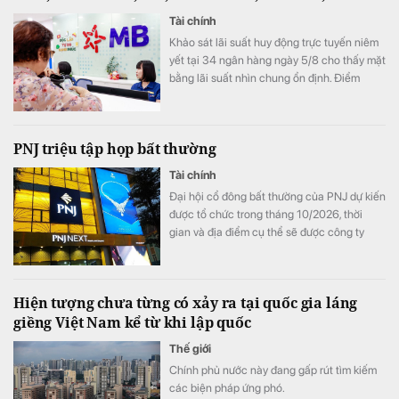
Tài chính
Khảo sát lãi suất huy động trực tuyến niêm
yết tại 34 ngân hàng ngày 5/8 cho thấy mặt
bằng lãi suất nhìn chung ổn định. Điểm
đáng chú ý là SeABank đồng loạt giảm lãi
suất ở nhiều kỳ hạn, trong khi ACB tiếp tục
dẫn đầu với 7,8%/năm và LPBank duy trì
PNJ triệu tập họp bất thường
mức 7,3%/năm.
Tài chính
Đại hội cổ đông bất thường của PNJ dự kiến
được tổ chức trong tháng 10/2026, thời
gian và địa điểm cụ thể sẽ được công ty
thông báo sau.
Hiện tượng chưa từng có xảy ra tại quốc gia láng
giềng Việt Nam kể từ khi lập quốc
Thế giới
Chính phủ nước này đang gấp rút tìm kiếm
các biện pháp ứng phó.