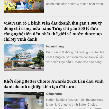
chính thức đảm nhiệm vị trí cao nhất trong
Hội đồng quản trị PC1
Việt Nam có 1 bệnh viện đạt doanh thu gần 1.000 tỷ
đồng chỉ trong nửa năm: Từng chi gần 200 tỷ đưa
công nghệ tiên tiến nhất thế giới về nước, được tạp
chí Mỹ vinh danh
Ngành hàng
Bệnh viện FV không chỉ được ghi nhận nhờ
chất lượng chuyên môn mà còn tạo dấu ấn
với chiến lược đầu tư mạnh vào các công
nghệ y tế hiện đại.
Khởi động Better Choice Awards 2026: Lần đầu vinh
danh doanh nghiệp kiến tạo đất nước
Công nghệ
Nation Builders Awards - giải thưởng trong
khuôn khổ chương trình Better Choice