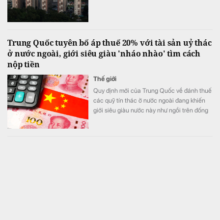
Trung Quốc tuyên bố áp thuế 20% với tài sản uỷ thác
ở nước ngoài, giới siêu giàu 'nháo nhào' tìm cách
nộp tiền
Thế giới
Quy định mới của Trung Quốc về đánh thuế
các quỹ tín thác ở nước ngoài đang khiến
giới siêu giàu nước này như ngồi trên đống
lửa.
ACB Long An có tồn tại, hạn chế, rủi ro trong hoạt
động cho vay
Tài chính
Theo kết luận thanh tra do NHNN vừa ban
hành, hoạt động của ACB Long An còn phát
sinh một số tồn tại, hạn hạn chế, rủi ro về
nguyên tắc vay vốn; thẩm định, xét duyệt