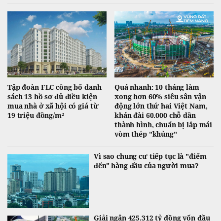
Tập đoàn FLC công bố danh
Quá nhanh: 10 tháng làm
sách 13 hồ sơ đủ điều kiện
xong hơn 60% siêu sân vận
mua nhà ở xã hội có giá từ
động lớn thứ hai Việt Nam,
19 triệu đồng/m²
khán đài 60.000 chỗ dần
thành hình, chuẩn bị lắp mái
vòm thép "khủng"
Vì sao chung cư tiếp tục là "điểm
đến" hàng đầu của người mua?
Giải ngân 425.312 tỷ đồng vốn đầu