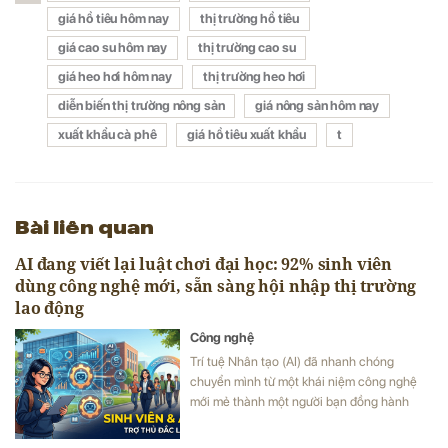
giá hồ tiêu hôm nay
thị trường hồ tiêu
giá cao su hôm nay
thị trường cao su
giá heo hơi hôm nay
thị trường heo hơi
diễn biến thị trường nông sản
giá nông sản hôm nay
xuất khẩu cà phê
giá hồ tiêu xuất khẩu
t
Bài liên quan
AI đang viết lại luật chơi đại học: 92% sinh viên
dùng công nghệ mới, sẵn sàng hội nhập thị trường
lao động
Công nghệ
Trí tuệ Nhân tạo (AI) đã nhanh chóng
chuyển mình từ một khái niệm công nghệ
mới mẻ thành một người bạn đồng hành
không thể thiếu của thế hệ trẻ.