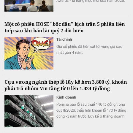
Awards - là hạng mục mới của năm 2026,
tôn vinh những doanh nghiệp có đóng góp
nổi bật cho sự phát triển của đất nước.
Một cổ phiếu HOSE "bốc đầu" kịch trần 5 phiên liên
tiếp sau khi báo lãi quý 2 đột biến
Tài chính
Giá cổ phiếu đã tiến sát tới vùng giá cao
nhất gần 4 năm.
Cựu vương ngành thép lỗ lũy kế hơn 3.800 tỷ, khoản
phải trả nhóm Vin tăng từ 0 lên 1.424 tỷ đồng
Kinh doanh
Pomina báo lỗ sau thuế 146 tỷ đồng trong
quý II/2026, thấp hơn khoản lỗ 170 tỷ đồng
cùng kỳ năm trước. Lũy kế 6 tháng, doanh
nghiệp lỗ 325 tỷ đồng, chỉ cải thiện khoảng
4 tỷ đồng so với nửa đầu năm 2025.