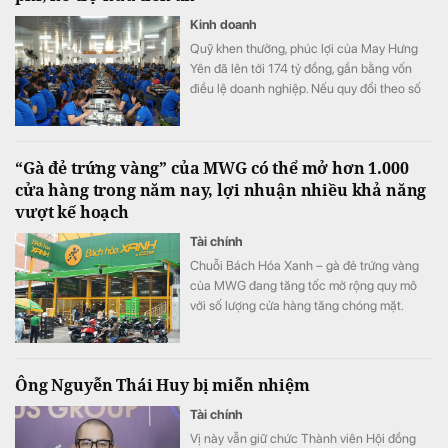
Kinh doanh
Quỹ khen thưởng, phúc lợi của May Hưng
Yên đã lên tới 174 tỷ đồng, gần bằng vốn
điều lệ doanh nghiệp. Nếu quy đổi theo số
lao động cuối năm 2025, quy mô quỹ tương
đương hơn 100 triệu đồng cho mỗi nhân
viên.
“Gà đẻ trứng vàng” của MWG có thể mở hơn 1.000
cửa hàng trong năm nay, lợi nhuận nhiều khả năng
vượt kế hoạch
Tài chính
Chuỗi Bách Hóa Xanh – gà đẻ trứng vàng
của MWG đang tăng tốc mở rộng quy mô
với số lượng cửa hàng tăng chóng mặt.
Ông Nguyễn Thái Huy bị miễn nhiệm
Tài chính
Vị này vẫn giữ chức Thành viên Hội đồng