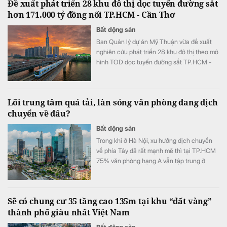
Đề xuất phát triển 28 khu đô thị dọc tuyến đường sắt
hơn 171.000 tỷ đồng nối TP.HCM - Cần Thơ
Bất động sản
Ban Quản lý dự án Mỹ Thuận vừa đề xuất
nghiên cứu phát triển 28 khu đô thị theo mô
hình TOD dọc tuyến đường sắt TP.HCM -
Cần Thơ.
Lõi trung tâm quá tải, làn sóng văn phòng đang dịch
chuyển về đâu?
Bất động sản
Trong khi ở Hà Nội, xu hướng dịch chuyển
về phía Tây đã rất mạnh mẽ thì tại TP.HCM
75% văn phòng hạng A vẫn tập trung ở
quận Một cũ.
Sẽ có chung cư 35 tầng cao 135m tại khu “đất vàng”
thành phố giàu nhất Việt Nam