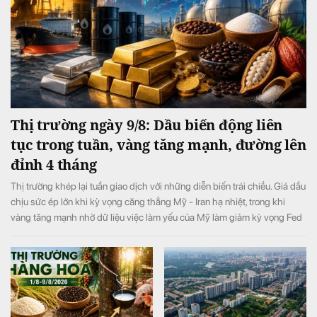
Thị trường ngày 9/8: Dầu biến động liên
tục trong tuần, vàng tăng mạnh, đường lên
đỉnh 4 tháng
Thị trường khép lại tuần giao dịch với những diễn biến trái chiều. Giá dầu
chịu sức ép lớn khi kỳ vọng căng thẳng Mỹ - Iran hạ nhiệt, trong khi
vàng tăng mạnh nhờ dữ liệu việc làm yếu của Mỹ làm giảm kỳ vọng Fed
tăng lãi suất. Ở nhóm hàng hóa nông sản, giá đường tăng lên mức cao
nhất 4 tháng do lo ngại nguồn cung thiếu hụt, còn cacao và cà phê diễn
biến phân hóa.