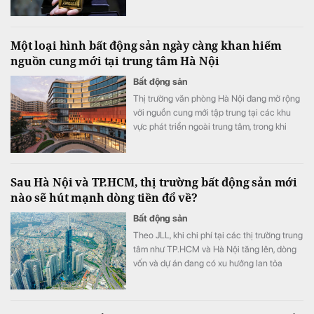
lãi suất từ ​​Cục Dự trữ Liên bang (Fed).
Một loại hình bất động sản ngày càng khan hiếm
nguồn cung mới tại trung tâm Hà Nội
Bất động sản
Thị trường văn phòng Hà Nội đang mở rộng
với nguồn cung mới tập trung tại các khu
vực phát triển ngoài trung tâm, trong khi
nguồn cung văn phòng hạng A tại khu vực
trung tâm ngày càng hạn chế.
Sau Hà Nội và TP.HCM, thị trường bất động sản mới
nào sẽ hút mạnh dòng tiền đổ về?
Bất động sản
Theo JLL, khi chi phí tại các thị trường trung
tâm như TP.HCM và Hà Nội tăng lên, dòng
vốn và dự án đang có xu hướng lan tỏa
mạnh mẽ đến các tỉnh cấp hai.