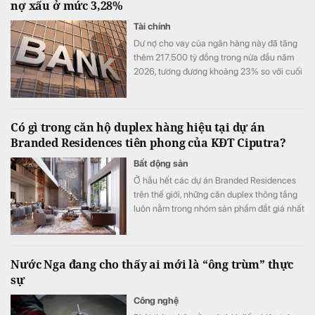
nợ xấu ở mức 3,28%
Tài chính
Dư nợ cho vay của ngân hàng này đã tăng
thêm 217.500 tỷ đồng trong nửa đầu năm
2026, tương đương khoảng 23% so với cuối
năm 2025.
Có gì trong căn hộ duplex hàng hiệu tại dự án
Branded Residences tiên phong của KĐT Ciputra?
Bất động sản
Ở hầu hết các dự án Branded Residences
trên thế giới, những căn duplex thông tầng
luôn nằm trong nhóm sản phẩm đắt giá nhất
nhờ đưa trọn trải nghiệm của dinh thự mặt
đất lên giữa tầng không với cấu trúc 2 tầng
độc lập, tầm nhìn panorama khoáng đạt và
Nước Nga đang cho thấy ai mới là “ông trùm” thực
không gian ngoài trời riêng tư tuyệt đối.
sự
Công nghệ