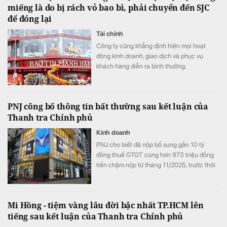
miếng là do bị rách vỏ bao bì, phải chuyển đến SJC
để đóng lại
Tài chính
Công ty cũng khẳng định hiện mọi hoạt
động kinh doanh, giao dịch và phục vụ
khách hàng diễn ra bình thường.
PNJ công bố thông tin bất thường sau kết luận của
Thanh tra Chính phủ
Kinh doanh
PNJ cho biết đã nộp bổ sung gần 10 tỷ
đồng thuế GTGT cùng hơn 973 triệu đồng
tiền chậm nộp từ tháng 11/2025, trước thời
điểm Thanh tra Chính phủ công bố thông
báo kết luận thanh tra.
Mi Hồng - tiệm vàng lâu đời bậc nhất TP.HCM lên
tiếng sau kết luận của Thanh tra Chính phủ