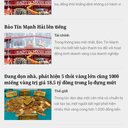
tra, đồng thời khẳng định không có hành vi
thao túng, găm hàng, đẩy giá, buôn lậu, đầu
cơ hay trục lợi.
Bảo Tín Mạnh Hải lên tiếng
Tài chính
Trong thông báo mới nhất, Bảo Tín Mạnh
Hải cho biết kết luận thanh tra đối với hoạt
động kinh doanh vàng của doanh nghiệp
nằm trong giai đoạn từ ngày 1/1/2023 đến
tháng 9/2025.
Đang dọn nhà, phát hiện 5 thỏi vàng lớn cùng 1000
miếng vàng trị giá 18,5 tỷ đồng trong lọ đựng mứt
Thế giới
Trong lúc dọn dẹp một căn nhà cũ chuẩn bị
cải tạo tại, một người bất ngờ phát hiện
nhiều thỏi vàng cùng hơn 1.000 đồng tiền
vàng được cất giấu trong những chiếc lọ
đựng mứt và một két sắt.