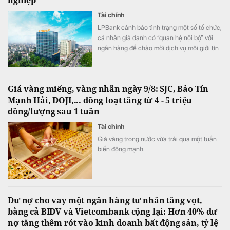
nghiệp
Tài chính
LPBank cảnh báo tình trạng một số tổ chức,
cá nhân giả danh có “quan hệ nội bộ” với
ngân hàng để chào mời dịch vụ môi giới tín
dụng, cam kết “bao trọn gói”, “đảm bảo
100% được phê duyệt”, thậm chí yêu cầu
doanh nghiệp trả phí trước hoặc cung cấp
Giá vàng miếng, vàng nhẫn ngày 9/8: SJC, Bảo Tín
thông tin đăng nhập, mã OTP và chữ ký số.
Mạnh Hải, DOJI,... đồng loạt tăng từ 4 - 5 triệu
đồng/lượng sau 1 tuần
Tài chính
Giá vàng trong nước vừa trải qua một tuần
biến động mạnh.
Dư nợ cho vay một ngân hàng tư nhân tăng vọt,
bằng cả BIDV và Vietcombank cộng lại: Hơn 40% dư
nợ tăng thêm rót vào kinh doanh bất động sản, tỷ lệ