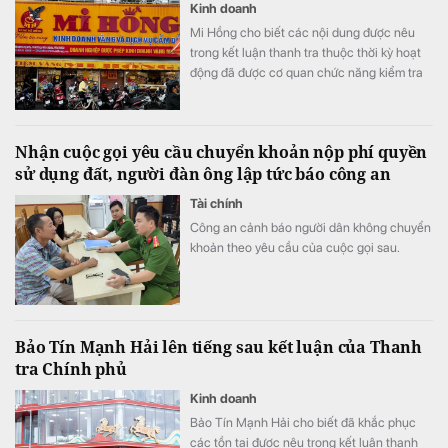
Kinh doanh
Mi Hồng cho biết các nội dung được nêu
trong kết luận thanh tra thuộc thời kỳ hoạt
động đã được cơ quan chức năng kiểm tra
từ trước năm 2025, không phải sự việc mới
phát sinh tại thời điểm công bố thông báo.
Nhận cuộc gọi yêu cầu chuyển khoản nộp phí quyền
sử dụng đất, người đàn ông lập tức báo công an
Tài chính
Công an cảnh báo người dân không chuyển
khoản theo yêu cầu của cuộc gọi sau.
Bảo Tín Mạnh Hải lên tiếng sau kết luận của Thanh
tra Chính phủ
Kinh doanh
Bảo Tín Mạnh Hải cho biết đã khắc phục
các tồn tại được nêu trong kết luận thanh