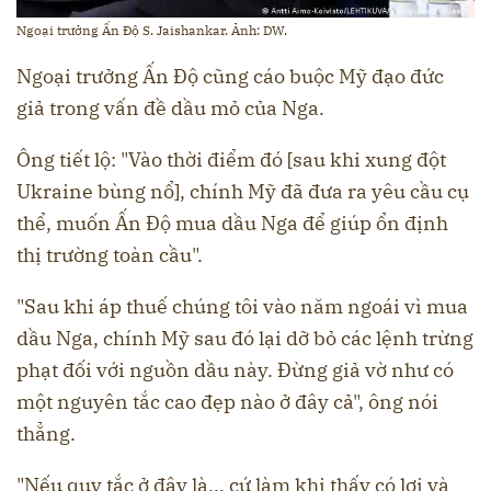
Ngoại trưởng Ấn Độ S. Jaishankar. Ảnh: DW.
Ngoại trưởng Ấn Độ cũng cáo buộc Mỹ đạo đức
giả trong vấn đề dầu mỏ của Nga.
Ông tiết lộ: "Vào thời điểm đó [sau khi xung đột
Ukraine bùng nổ], chính Mỹ đã đưa ra yêu cầu cụ
thể, muốn Ấn Độ mua dầu Nga để giúp ổn định
thị trường toàn cầu".
"Sau khi áp thuế chúng tôi vào năm ngoái vì mua
dầu Nga, chính Mỹ sau đó lại dỡ bỏ các lệnh trừng
phạt đối với nguồn dầu này. Đừng giả vờ như có
một nguyên tắc cao đẹp nào ở đây cả", ông nói
thẳng.
"Nếu quy tắc ở đây là... cứ làm khi thấy có lợi và