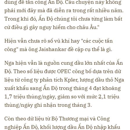
dùng để tấn công Ấn Độ. Câu chuyện này không
phải mới đây mà đã diễn ra trong rất nhiều năm.
Trong khi đó, Ấn Độ chúng tôi chưa từng làm bất
cứ điều gì gây nguy hiểm cho châu Âu."
Hiện vẫn chưa rõ số vũ khí hay "các cuộc tấn
công" mà ông Jaishankar đề cập cụ thể là gì.
Nga hiện vẫn là nguồn cung dầu lớn nhất của Ấn
Độ. Theo số liệu được OPEC công bố dựa trên dữ
liệu từ công ty phân tích Kpler, lượng dầu thô Nga
xuất khẩu sang Ấn Độ trong tháng 4 đạt khoảng
1,7 triệu thùng/ngày, giảm so với mức 2,1 triệu
thùng/ngày ghi nhận trong tháng 3.
Còn theo dữ liệu từ Bộ Thương mại và Công
nghiệp Ấn Độ, khối lượng dầu Ấn Độ nhập khẩu