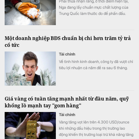
Phải thừa nhận rằng, ở thời điểm hiện tại,
Nga đang lấy chuẩn mực chất lượng của
Trung Quốc làm thước đo để phấn đấu.
Một doanh nghiệp BĐS chuẩn bị chi hơn trăm tỷ trả
cổ tức
Tài chính
Về tình hình kinh doanh, công ty đã vượt chỉ
tiêu lợi nhuận cả năm đề ra sau 6 tháng.
Giá vàng có tuần tăng mạnh nhất từ đầu năm, quỹ
khổng lồ mạnh tay "gom hàng"
Tài chính
Vàng tăng vọt lên trên 4.300 USD/ounce
khi những dấu hiệu trong thị trường lao
động khiến thị trường loại trừ khả năng tăng