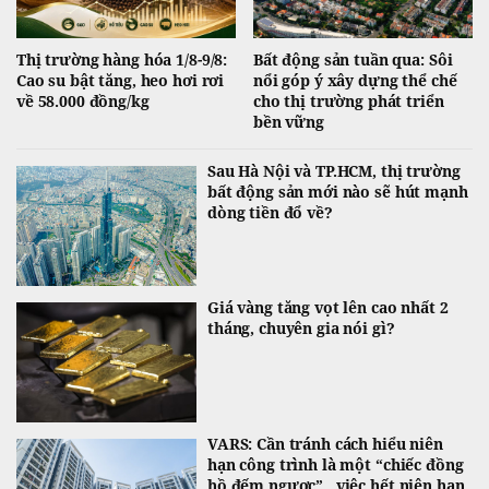
Thị trường hàng hóa 1/8-9/8:
Bất động sản tuần qua: Sôi
Cao su bật tăng, heo hơi rơi
nổi góp ý xây dựng thể chế
về 58.000 đồng/kg
cho thị trường phát triển
bền vững
Sau Hà Nội và TP.HCM, thị trường
bất động sản mới nào sẽ hút mạnh
dòng tiền đổ về?
Giá vàng tăng vọt lên cao nhất 2
tháng, chuyên gia nói gì?
VARS: Cần tránh cách hiểu niên
hạn công trình là một “chiếc đồng
hồ đếm ngược”...việc hết niên hạn