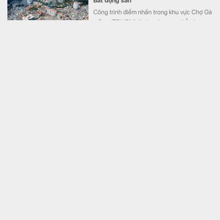
Bất động sản
Công trình điểm nhấn trong khu vực Chợ Gà
- Gạo (TPHCM) là tòa chung cư hỗn hợp
cao tầng, tại điểm giao đường Yersin và
đường Võ Văn Kiệt. Tòa nhà 35 tầng cao
135 m, gồm khối đế cao 5 tầng và khối tháp
30 tầng.
Tỉnh nhỏ nhất Việt Nam sắp xây tuyến đường hơn
16.400 tỷ đồng, có 8 làn xe với tốc độ 120 km/giờ nối
thẳng Vành đai 4 ra biển
Bất động sản
Lãnh đạo tỉnh Hưng Yên đã thống nhất
phương án hướng tuyến kết nối tuyến đường
từ phường Phố Hiến đến xã Hưng Hà với
CT.16.
Ngay tuần sau, FLC Quy Nhơn sẽ đón sự kiện đặc
biệt
Bất động sản
Lễ hội Ngàn hoa “Ngàn hoa về phố biển” sẽ