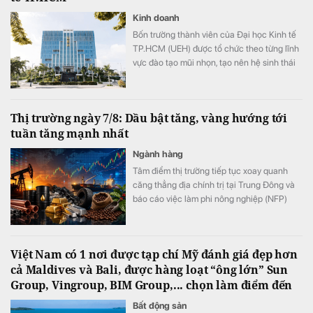
Kinh doanh
Bốn trường thành viên của Đại học Kinh tế
TP.HCM (UEH) được tổ chức theo từng lĩnh
vực đào tạo mũi nhọn, tạo nên hệ sinh thái
giáo dục đa ngành của nhà trường.
Thị trường ngày 7/8: Dầu bật tăng, vàng hướng tới
tuần tăng mạnh nhất
Ngành hàng
Tâm điểm thị trường tiếp tục xoay quanh
căng thẳng địa chính trị tại Trung Đông và
báo cáo việc làm phi nông nghiệp (NFP)
của Mỹ. Giá dầu tăng trở lại do lo ngại về eo
biển Hormuz, kéo theo nhiều mặt hàng
nguyên liệu khác phục hồi. Trong khi đó,
Việt Nam có 1 nơi được tạp chí Mỹ đánh giá đẹp hơn
vàng tiếp tục đi lên và hướng tới tuần tăng
cả Maldives và Bali, được hàng loạt “ông lớn” Sun
mạnh nhất kể từ tháng 1.
Group, Vingroup, BIM Group,... chọn làm điểm đến
Bất động sản