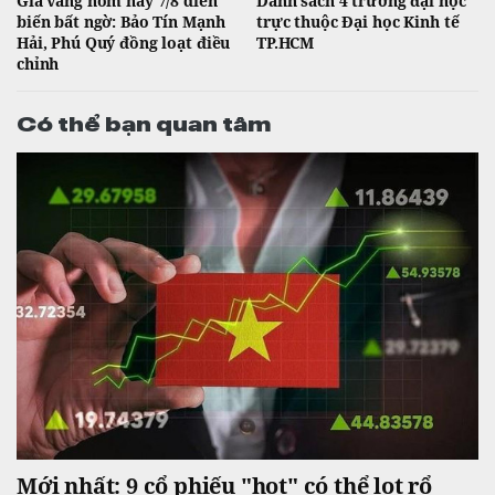
Giá vàng hôm nay 7/8 diễn
Danh sách 4 trường đại học
biến bất ngờ: Bảo Tín Mạnh
trực thuộc Đại học Kinh tế
Hải, Phú Quý đồng loạt điều
TP.HCM
chỉnh
Có thể bạn quan tâm
Mới nhất: 9 cổ phiếu "hot" có thể lọt rổ