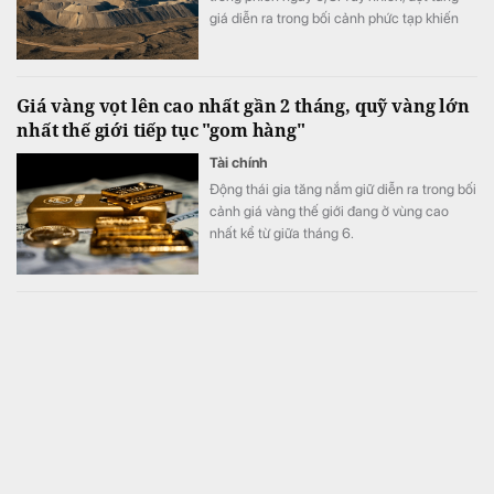
giá diễn ra trong bối cảnh phức tạp khiến
thước đo sức khỏe kinh tế đáng tin cậy này
khó đọc hơn.
Giá vàng vọt lên cao nhất gần 2 tháng, quỹ vàng lớn
nhất thế giới tiếp tục "gom hàng"
Tài chính
Động thái gia tăng nắm giữ diễn ra trong bối
cảnh giá vàng thế giới đang ở vùng cao
nhất kể từ giữa tháng 6.
Giá bạc thỏi, bạc miếng sáng ngày 7/8 tại Ancarat,
DOJI, Bảo Tín Mạnh Hải, Sacombank,...
Ngành hàng
Giá bạc hôm nay trong nước và thế giới
cùng duy trì ở mức cao.