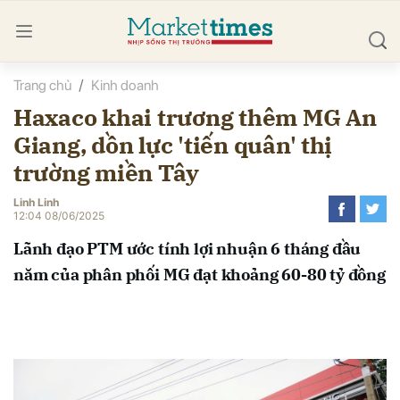
Trang chủ
Kinh doanh
bình luận
Haxaco khai trương thêm MG An
Giang, dồn lực 'tiến quân' thị
trường miền Tây
Linh Linh
12:04 08/06/2025
Lãnh đạo PTM ước tính lợi nhuận 6 tháng đầu
Hủy
G
năm của phân phối MG đạt khoảng 60-80 tỷ đồng