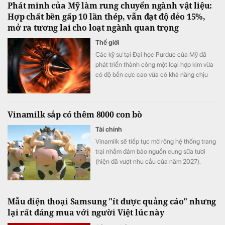
Phát minh của Mỹ làm rung chuyển ngành vật liệu:
Hợp chất bền gấp 10 lần thép, vẫn đạt độ dẻo 15%,
mở ra tương lai cho loạt ngành quan trọng
Thế giới
Các kỹ sư tại Đại học Purdue của Mỹ đã
phát triển thành công một loại hợp kim vừa
có độ bền cực cao vừa có khả năng chịu
biến dạng tốt.
Vinamilk sắp có thêm 8000 con bò
Tài chính
Vinamilk sẽ tiếp tục mở rộng hệ thống trang
trại nhằm đảm bảo nguồn cung sữa tươi
(hiện đã vượt nhu cầu của năm 2027).
Mẫu điện thoại Samsung "ít được quảng cáo" nhưng
lại rất đáng mua với người Việt lúc này