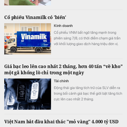
Cổ phiếu Vinamilk có 'biến'
Kinh doanh
Cổ phiếu VNM bất ngờ tăng mạnh trong
phiên sáng 7/8, có thời điểm chạm giá trần
với khối lượng giao dịch hàng triệu đơn vị.
Diễn biến đáng chú ý xuất hiện trong bối
cảnh kết quả kinh doanh của Vinamilk ghi
nhận sự cải thiện tích cực.
Giá bạc leo lên cao nhất 2 tháng, hơn 40 tấn “về kho”
một gã khổng lồ chỉ trong một ngày
Tài chính
Động thái gia tăng tích trữ của SLV diễn ra
trong bối cảnh giá bạc thế giới bật tăng tích
cực lên cao nhất 2 tháng.
Việt Nam bắt đầu khai thác "mỏ vàng" 4.000 tỷ USD