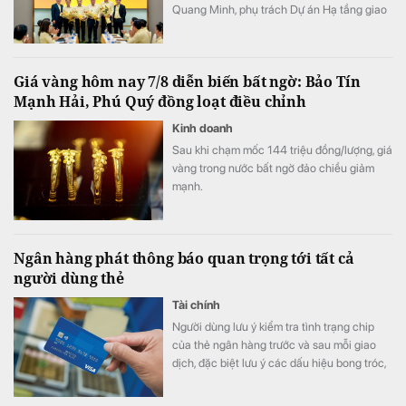
Quang Minh, phụ trách Dự án Hạ tầng giao
thông; ông Nguyễn Phi Hùng giữ chức Phó
Tổng Giám đốc Đại Quang Minh, phụ trách
Thi công xây dựng Bất động sản & Khu đô
Giá vàng hôm nay 7/8 diễn biến bất ngờ: Bảo Tín
thị - Khu công nghiệp.
Mạnh Hải, Phú Quý đồng loạt điều chỉnh
Kinh doanh
Sau khi chạm mốc 144 triệu đồng/lượng, giá
vàng trong nước bất ngờ đảo chiều giảm
mạnh.
Ngân hàng phát thông báo quan trọng tới tất cả
người dùng thẻ
Tài chính
Người dùng lưu ý kiểm tra tình trạng chip
của thẻ ngân hàng trước và sau mỗi giao
dịch, đặc biệt lưu ý các dấu hiệu bong tróc,
nứt, lệch vị trí hoặc bất thường.