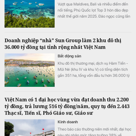
Vượt qua Maldives, Bali và nhiều điểm đến
nổi tiếng, Phú Quốc lọt Top 3 hòn đảo đẹp
nhất thế giới năm 2025. Đảo ngọc cũng lần
thứ 4 liên tiếp được World Travel Awards
trao danh hiệu “Điểm đến biển đảo thiên
nhiên hàng đầu thế giới 2025”.
Doanh nghiệp “nhà” Sun Group làm 2 khu đô thị
36.000 tỷ đồng tại tỉnh rộng nhất Việt Nam
Bất động sản
Khu đô thị thương mại, dịch vụ Hàm Tiến -
Mũi Né (khu IV và khu V) có tổng diện tích
gần 351 ha, tổng vốn đầu tư hơn 36.000 tỷ
đồng.
Việt Nam có 1 đại học vùng vừa đạt doanh thu 2.200
tỷ đồng, trả lương 516 tỷ đồng/năm, quy tụ đến 2.443
Thạc sĩ, Tiến sĩ, Phó Giáo sư, Giáo sư
Kinh doanh
Theo báo cáo thường niên mới nhất, đại học
này ghi nhận mức tăng trưởng 38% về