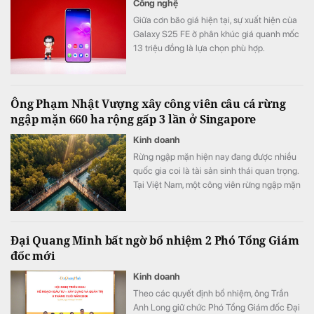
Công nghệ
Giữa cơn bão giá hiện tại, sự xuất hiện của
Galaxy S25 FE ở phân khúc giá quanh mốc
13 triệu đồng là lựa chọn phù hợp.
Ông Phạm Nhật Vượng xây công viên câu cá rừng
ngập mặn 660 ha rộng gấp 3 lần ở Singapore
Kinh doanh
Rừng ngập mặn hiện nay đang được nhiều
quốc gia coi là tài sản sinh thái quan trọng.
Tại Việt Nam, một công viên rừng ngập mặn
quy mô khoảng 800 ha đang được quy
hoạch trong đại đô thị Hạ Long Xanh,
Quảng Ninh.
Đại Quang Minh bất ngờ bổ nhiệm 2 Phó Tổng Giám
đốc mới
Kinh doanh
Theo các quyết định bổ nhiệm, ông Trần
Anh Long giữ chức Phó Tổng Giám đốc Đại