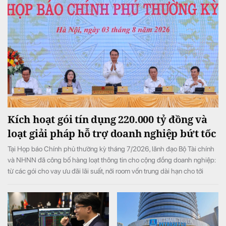
Kích hoạt gói tín dụng 220.000 tỷ đồng và
loạt giải pháp hỗ trợ doanh nghiệp bứt tốc
Tại Họp báo Chính phủ thường kỳ tháng 7/2026, lãnh đạo Bộ Tài chính
và NHNN đã công bố hàng loạt thông tin cho cộng đồng doanh nghiệp:
từ các gói cho vay ưu đãi lãi suất, nới room vốn trung dài hạn cho tới
chính sách gia hạn thuế, tiền thuê đất, tạo đà bứt phá cho toàn nền kinh
tế.