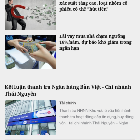
xác suất tăng cao, loạt nhóm cổ
phiếu có thể "hút tiền"
Lãi vay mua nhà chạm ngưỡng
16%/năm, dự báo khó giảm trong
ngắn hạn
Kết luận thanh tra Ngân hàng Bản Việt - Chi nhánh
Thái Nguyên
Tài chính
Thanh tra NHNN Khu vực 5 vừa tiến hành
thanh tra hoạt động cấp tín dụng, huy động
vốn... tại chi nhánh Thái Nguyên – Ngân
hàng TMCP Bản Việt.