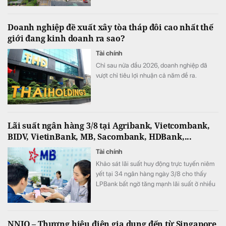
Doanh nghiệp đề xuất xây tòa tháp đôi cao nhất thế
giới đang kinh doanh ra sao?
Tài chính
Chỉ sau nửa đầu 2026, doanh nghiệp đã
vượt chỉ tiêu lợi nhuận cả năm đề ra.
Lãi suất ngân hàng 3/8 tại Agribank, Vietcombank,
BIDV, VietinBank, MB, Sacombank, HDBank,...
Tài chính
Khảo sát lãi suất huy động trực tuyến niêm
yết tại 34 ngân hàng ngày 3/8 cho thấy
LPBank bất ngờ tăng mạnh lãi suất ở nhiều
kỳ hạn, ACB vẫn giữ vị trí dẫn đầu thị trường
với lãi suất 7,8%/năm.
NNIO – Thương hiệu điện gia dụng đến từ Singapore