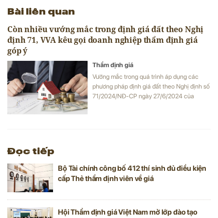
Bài liên quan
Còn nhiều vướng mắc trong định giá đất theo Nghị
định 71, VVA kêu gọi doanh nghiệp thẩm định giá
góp ý
Thẩm định giá
Vướng mắc trong quá trình áp dụng các
phương pháp định giá đất theo Nghị định số
71/2024/NĐ-CP ngày 27/6/2024 của
Chính phủ, Hội Thẩm định giá Việt Nam
(VVA) kêu gọi phản ánh từ doanh nghiệp
thẩm định giá trước ngày 05/6.
Đọc tiếp
Bộ Tài chính công bố 412 thí sinh đủ điều kiện
cấp Thẻ thẩm định viên về giá
Hội Thẩm định giá Việt Nam mở lớp đào tạo