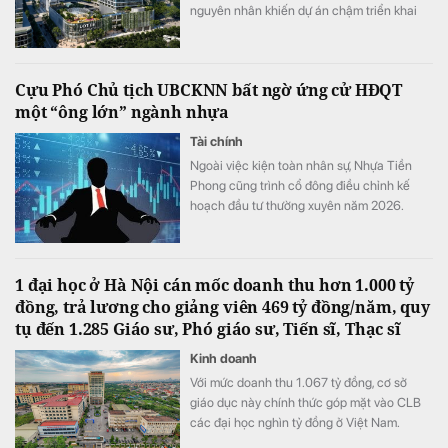
nguyên nhân khiến dự án chậm triển khai
dù đã động thổ từ tháng 9/2022.
Cựu Phó Chủ tịch UBCKNN bất ngờ ứng cử HĐQT
một “ông lớn” ngành nhựa
Tài chính
Ngoài việc kiện toàn nhân sự, Nhựa Tiền
Phong cũng trình cổ đông điều chỉnh kế
hoạch đầu tư thường xuyên năm 2026.
1 đại học ở Hà Nội cán mốc doanh thu hơn 1.000 tỷ
đồng, trả lương cho giảng viên 469 tỷ đồng/năm, quy
tụ đến 1.285 Giáo sư, Phó giáo sư, Tiến sĩ, Thạc sĩ
Kinh doanh
Với mức doanh thu 1.067 tỷ đồng, cơ sở
giáo dục này chính thức góp mặt vào CLB
các đại học nghìn tỷ đồng ở Việt Nam.