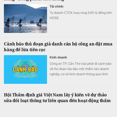
Tài chính
Tự doanh CTCK mua ròng 545 tỷ đồng trên
HOSE.
Cảnh báo thủ đoạn giả danh cán bộ công an đặt mua
hàng để lừa tiền cọc
Kinh doanh
Công an TP. Cần Thơ vừa phát đi cảnh báo
về thủ đoạn lừa đảo mới nhắm vào doanh
nghiệp, cơ sở kinh doanh thông qua hình
thức giả danh cán bộ công an hoặc cơ
quan nhà nước đặt mua hàng hóa với số
lượng lớn, sau đó dẫn dụ nạn nhân chuyển
Hội Thẩm định giá Việt Nam lấy ý kiến về dự thảo
tiền đặt cọc cho doanh nghiệp "sân sau" do
sửa đổi loạt thông tư liên quan đến hoạt động thẩm
các đối tượng dựng lên để chiếm đoạt tài
định giá
sản.
Thẩm định giá