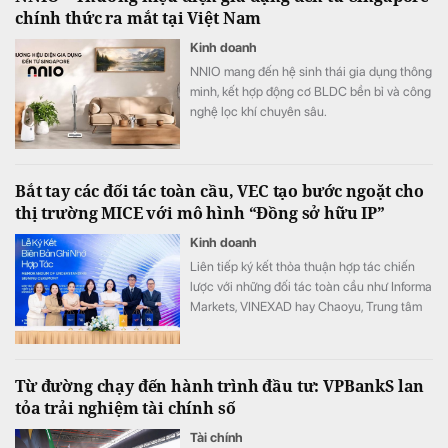
chính thức ra mắt tại Việt Nam
Kinh doanh
NNIO mang đến hệ sinh thái gia dụng thông
minh, kết hợp động cơ BLDC bền bỉ và công
nghệ lọc khí chuyên sâu.
Bắt tay các đối tác toàn cầu, VEC tạo bước ngoặt cho
thị trường MICE với mô hình “Đồng sở hữu IP”
Kinh doanh
Liên tiếp ký kết thỏa thuận hợp tác chiến
lược với những đối tác toàn cầu như Informa
Markets, VINEXAD hay Chaoyu, Trung tâm
Triển lãm Việt Nam (VEC) vừa tạo ra bước
ngoặt cho thị trường MICE (hội nghị, triển
lãm, sự kiện).
Từ đường chạy đến hành trình đầu tư: VPBankS lan
tỏa trải nghiệm tài chính số
Tài chính