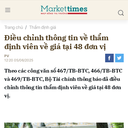
Trang chủ
Thẩm định giá
bình luận
Điều chỉnh thông tin về thẩm
định viên về giá tại 48 đơn vị
PV
12:20 05/06/2025
Theo các công văn số 467/TB-BTC, 466/TB-BTC
và 469/TB-BTC, Bộ Tài chính thông báo đã điều
Hủy
G
chỉnh thông tin thẩm định viên về giá tại 48 đơn
vị.