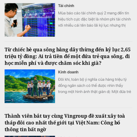
Tài chính
Mùa báo cáo tài chính quý 2 mang đến tín
hiệu tích cực đặc biệt là nhóm phi tài chính
với nhiều cái tên báo lãi kỷ lục nhưng thị
trường có vẻ chưa phản ánh đầy đủ tốc độ
tăng trưởng lợi nhuận.
Từ chiếc bè qua sông bằng dây thừng đến kỷ lục 2,65
triệu tỷ đồng: Ai trả tiền để một đứa trẻ qua sông, đi
học miễn phí và được chăm sóc khi già?
Kinh doanh
Đôi khi, toàn bộ ý nghĩa của hàng triệu tỷ
đồng ngân sách có thể được nhìn thấy
trong một hình ảnh thật giản dị: Một đứa trẻ
khoác cặp, bình thản bước qua dòng nước
xiết.
Thành viên bắt tay cùng Vingroup đề xuất xây toà
tháp đôi cao nhất thế giới tại Việt Nam: Công bố
thông tin bất ngờ