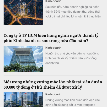
Kinh doanh
Sau nửa đầu năm, doanh nghiệp đã hoàn
thành 59% mục tiêu doanh thu, đồng thời
vượt cả hai chỉ tiêu lợi nhuận khi thực hiện
105% kế hoạch lợi nhuận trước thuế và
111% kế hoạch lợi nhuận sau thuế.
Công ty ở TP HCM biến hàng nghìn người thành tỷ
phú: Kinh doanh ra sao trong nửa đầu năm?
Kinh doanh
Nguồn thu chủ yếu vẫn đến từ hoạt động
kinh doanh xổ số, chiếm trên 97% tổng
doanh thu.
Một trong những vướng mắc lớn nhất tại siêu dự án
60.000 tỷ đồng ở Thủ Thiêm đã được xử lý
Kinh doanh
Những vướng mắc liên quan đến việc xác
định tiền sử dụng đất là một trong các