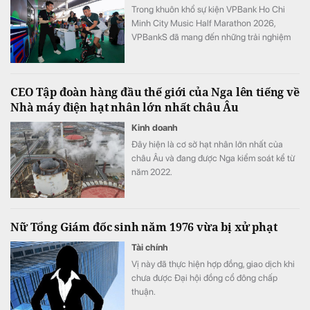
Trong khuôn khổ sự kiện VPBank Ho Chi
Minh City Music Half Marathon 2026,
VPBankS đã mang đến những trải nghiệm
đầu tư gần gũi thông qua chuỗi hoạt động
giải trí hấp dẫn và cơ hội khám phá nền
tảng dịch vụ đầu tư số hiện đại – NEO
CEO Tập đoàn hàng đầu thế giới của Nga lên tiếng về
Invest.
Nhà máy điện hạt nhân lớn nhất châu Âu
Kinh doanh
Đây hiện là cơ sở hạt nhân lớn nhất của
châu Âu và đang được Nga kiểm soát kể từ
năm 2022.
Nữ Tổng Giám đốc sinh năm 1976 vừa bị xử phạt
Tài chính
Vị này đã thực hiện hợp đồng, giao dịch khi
chưa được Đại hội đồng cổ đông chấp
thuận.