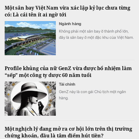
Một sân bay Việt Nam vừa xác lập kỷ lục chưa từng
có: Là cái tên ít ai ngờ tới
Ngành hàng
Không phải một sân bay ở thành phố lớn,
đây là sân bay ở một đặc khu của Việt Nam.
Profile khủng của nữ GenZ vừa được bổ nhiệm làm
“sếp” một công ty dược 60 năm tuổi
Tài chính
GenZ này là con gái Chủ tịch một ngân
hàng.
Một nghịch lý đang mở ra cơ hội lớn trên thị trường
chứng khoán, đầu là tâm điểm hút tiền?