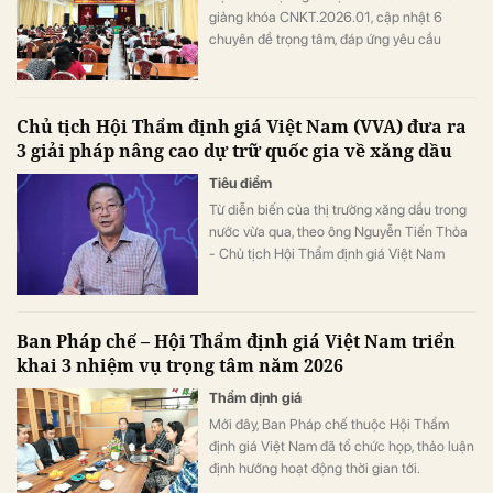
giảng khóa CNKT.2026.01, cập nhật 6
chuyên đề trọng tâm, đáp ứng yêu cầu
chuyên môn theo quy định Bộ Tài chính.
Chủ tịch Hội Thẩm định giá Việt Nam (VVA) đưa ra
3 giải pháp nâng cao dự trữ quốc gia về xăng dầu
Tiêu điểm
Từ diễn biến của thị trường xăng dầu trong
nước vừa qua, theo ông Nguyễn Tiến Thỏa
- Chủ tịch Hội Thẩm định giá Việt Nam
(VVA) đưa ra 3 giải pháp nhằm nâng cao dự
trữ quốc gia về xăng dầu để ứng phó với
những biến động bất thường.
Ban Pháp chế – Hội Thẩm định giá Việt Nam triển
khai 3 nhiệm vụ trọng tâm năm 2026
Thẩm định giá
Mới đây, Ban Pháp chế thuộc Hội Thẩm
định giá Việt Nam đã tổ chức họp, thảo luận
định hướng hoạt động thời gian tới.