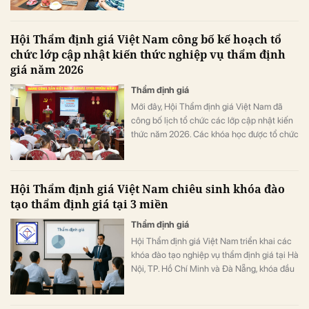
Hội Thẩm định giá Việt Nam công bố kế hoạch tổ
chức lớp cập nhật kiến thức nghiệp vụ thẩm định
giá năm 2026
Thẩm định giá
Mới đây, Hội Thẩm định giá Việt Nam đã
công bố lịch tổ chức các lớp cập nhật kiến
thức năm 2026. Các khóa học được tổ chức
thành nhiều đợt tại các thành phố lớn, giúp
học viên thuận tiện sắp xếp thời gian tham
gia.
Hội Thẩm định giá Việt Nam chiêu sinh khóa đào
tạo thẩm định giá tại 3 miền
Thẩm định giá
Hội Thẩm định giá Việt Nam triển khai các
khóa đào tạo nghiệp vụ thẩm định giá tại Hà
Nội, TP. Hồ Chí Minh và Đà Nẵng, khóa đầu
tiên sẽ khai giảng từ tháng 5/2026.