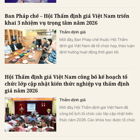
trữ quốc gia về xăng dầu để ứng phó với
những biến động bất thường.
Ban Pháp chế – Hội Thẩm định giá Việt Nam triển
khai 3 nhiệm vụ trọng tâm năm 2026
Thẩm định giá
Mới đây, Ban Pháp chế thuộc Hội Thẩm
định giá Việt Nam đã tổ chức họp, thảo luận
định hướng hoạt động thời gian tới.
Hội Thẩm định giá Việt Nam công bố kế hoạch tổ
chức lớp cập nhật kiến thức nghiệp vụ thẩm định
giá năm 2026
Thẩm định giá
Mới đây, Hội Thẩm định giá Việt Nam đã
công bố lịch tổ chức các lớp cập nhật kiến
thức năm 2026. Các khóa học được tổ chức
thành nhiều đợt tại các thành phố lớn, giúp
học viên thuận tiện sắp xếp thời gian tham
gia.