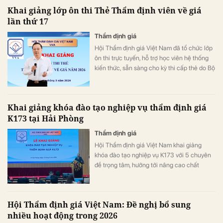
Khai giảng lớp ôn thi Thẻ Thẩm định viên về giá
lần thứ 17
Thẩm định giá
Hội Thẩm định giá Việt Nam đã tổ chức lớp
ôn thi trực tuyến, hỗ trợ học viên hệ thống
kiến thức, sẵn sàng cho kỳ thi cấp thẻ do Bộ
Tài chính tổ chức.
Khai giảng khóa đào tạo nghiệp vụ thẩm định giá
K173 tại Hải Phòng
Thẩm định giá
Hội Thẩm định giá Việt Nam khai giảng
khóa đào tạo nghiệp vụ K173 với 5 chuyên
đề trọng tâm, hướng tới nâng cao chất
lượng nguồn nhân lực trong lĩnh vực thẩm
định giá.
Hội Thẩm định giá Việt Nam: Đề nghị bổ sung
nhiều hoạt động trong 2026