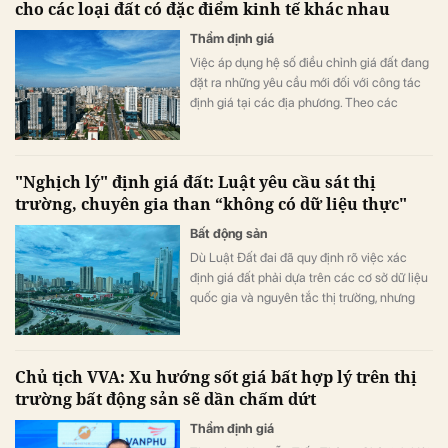
cho các loại đất có đặc điểm kinh tế khác nhau
Thẩm định giá
Việc áp dụng hệ số điều chỉnh giá đất đang
đặt ra những yêu cầu mới đối với công tác
định giá tại các địa phương. Theo các
chuyên gia, không phải loại đất nào cũng có
đủ cơ sở dữ liệu để xác định chính xác hệ
số mức biến động thị trường, trong khi việc
"Nghịch lý" định giá đất: Luật yêu cầu sát thị
áp dụng chung một hệ số cho nhiều loại đất
trường, chuyên gia than “không có dữ liệu thực"
có thể phát sinh những bất cập trong thực
tiễn.
Bất động sản
Dù Luật Đất đai đã quy định rõ việc xác
định giá đất phải dựa trên các cơ sở dữ liệu
quốc gia và nguyên tắc thị trường, nhưng
trên thực tế, nguồn thông tin này gần như
trống rỗng. Sự thiếu thốn, manh mún và bất
đồng bộ về dữ liệu đầu vào đang đẩy các
Chủ tịch VVA: Xu hướng sốt giá bất hợp lý trên thị
địa phương lẫn đơn vị tư vấn rơi vào thế "bế
trường bất động sản sẽ dần chấm dứt
tắc".
Thẩm định giá