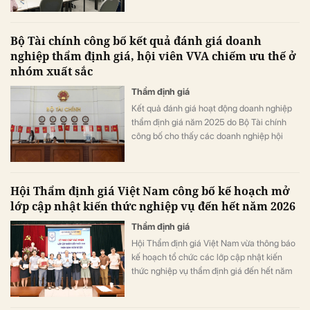
cho các học viên trên cả nước.
Bộ Tài chính công bố kết quả đánh giá doanh
nghiệp thẩm định giá, hội viên VVA chiếm ưu thế ở
nhóm xuất sắc
Thẩm định giá
Kết quả đánh giá hoạt động doanh nghiệp
thẩm định giá năm 2025 do Bộ Tài chính
công bố cho thấy các doanh nghiệp hội
viên Hội Thẩm định giá Việt Nam (VVA) tiếp
tục khẳng định chất lượng và vị thế khi
chiếm 4/5 doanh nghiệp đạt nhóm điểm
Hội Thẩm định giá Việt Nam công bố kế hoạch mở
xuất sắc từ 85 điểm trở lên, đồng thời ghi
lớp cập nhật kiến thức nghiệp vụ đến hết năm 2026
dấu ấn ở nhiều khung điểm cao trên toàn
quốc.
Thẩm định giá
Hội Thẩm định giá Việt Nam vừa thông báo
kế hoạch tổ chức các lớp cập nhật kiến
thức nghiệp vụ thẩm định giá đến hết năm
2026. Các khóa học sẽ được triển khai theo
nhiều đợt tại Hà Nội và TP. Hồ Chí Minh.