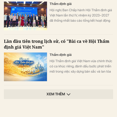
Thẩm định giá
Hội nghị Ban Chấp hành Hội Thẩm định giá
Việt Nam lần thứ IV, nhiệm kỳ 2023–2027
đã thống nhất báo cáo tổng kết hoạt động
năm 2025 và đề nghị bổ sung nhiều nội
dung cụ thể cho phương hướng hoạt động
năm 2026.
Lần đầu tiên trong lịch sử, có "Bài ca về Hội Thẩm
định giá Việt Nam"
Thẩm định giá
Hội Thẩm định giá Việt Nam vừa chính thức
có ca khúc riêng, đánh dấu bước phát triển
mới trong việc xây dựng bản sắc và lan tỏa
giá trị nghề thẩm định giá tới cộng đồng.
XEM THÊM