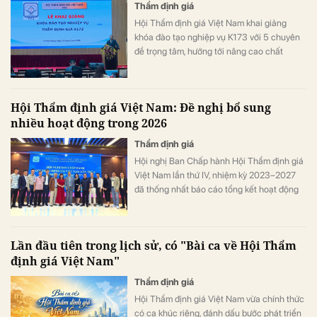
Thẩm định giá
Hội Thẩm định giá Việt Nam khai giảng
khóa đào tạo nghiệp vụ K173 với 5 chuyên
đề trọng tâm, hướng tới nâng cao chất
lượng nguồn nhân lực trong lĩnh vực thẩm
định giá.
Hội Thẩm định giá Việt Nam: Đề nghị bổ sung
nhiều hoạt động trong 2026
Thẩm định giá
Hội nghị Ban Chấp hành Hội Thẩm định giá
Việt Nam lần thứ IV, nhiệm kỳ 2023–2027
đã thống nhất báo cáo tổng kết hoạt động
năm 2025 và đề nghị bổ sung nhiều nội
dung cụ thể cho phương hướng hoạt động
năm 2026.
Lần đầu tiên trong lịch sử, có "Bài ca về Hội Thẩm
định giá Việt Nam"
Thẩm định giá
Hội Thẩm định giá Việt Nam vừa chính thức
có ca khúc riêng, đánh dấu bước phát triển