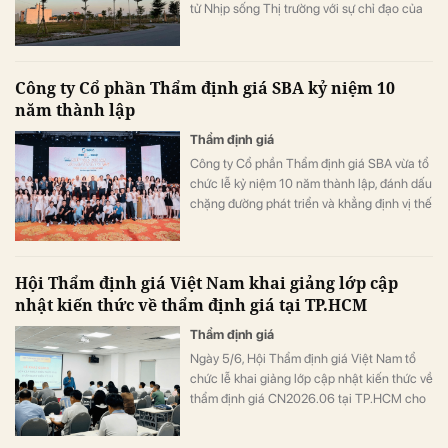
tử Nhịp sống Thị trường với sự chỉ đạo của
Hội Thẩm định giá Việt Nam, sẽ chính thức
tổ chức Tọa đàm chuyên đề “Định giá đất –
Chìa khóa phát triển bền vững thị trường bất
Công ty Cổ phần Thẩm định giá SBA kỷ niệm 10
động sản”.
năm thành lập
Thẩm định giá
Công ty Cổ phần Thẩm định giá SBA vừa tổ
chức lễ kỷ niệm 10 năm thành lập, đánh dấu
chặng đường phát triển và khẳng định vị thế
trên thị trường.
Hội Thẩm định giá Việt Nam khai giảng lớp cập
nhật kiến thức về thẩm định giá tại TP.HCM
Thẩm định giá
Ngày 5/6, Hội Thẩm định giá Việt Nam tổ
chức lễ khai giảng lớp cập nhật kiến thức về
thẩm định giá CN2026.06 tại TP.HCM cho
các học viên là các thẩm định viên đang
công tác tại các doanh nghiệp thẩm định