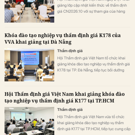
giảng lớp cập nhật kiến thức về thẩm định
giá CN2026.10 với sự tham gia của hàng
trăm thẩm định viên trên cả nước. Chương
trình tập trung cập nhật quy định mới, chia
sẻ kinh nghiệm xử lý các tình huống thực
Khóa đào tạo nghiệp vụ thẩm định giá K178 của
tiễn và trang bị kỹ năng ứng dụng công
VVA khai giảng tại Đà Nẵng
nghệ số, AI trong hoạt động thẩm định giá.
Thẩm định giá
Hội Thẩm định giá Việt Nam tổ chức khai
giảng khóa đào tạo nghiệp vụ thẩm định giá
K178 tại TP. Đà Nẵng, tiếp tục bồi dưỡng
nguồn nhân lực chất lượng cho lĩnh vực
thẩm định giá.
Hội Thẩm định giá Việt Nam khai giảng khóa đào
tạo nghiệp vụ thẩm định giá K177 tại TP.HCM
Thẩm định giá
Hội Thẩm định giá Việt Nam vừa tổ chức
khai giảng khóa đào tạo nghiệp vụ thẩm
định giá K177 tại TP.HCM, tiếp tục cung cấp
kiến thức chuyên môn, kỹ năng nghề nghiệp