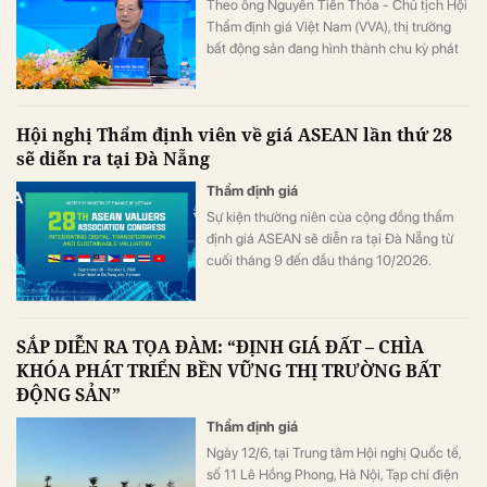
Theo ông Nguyễn Tiến Thỏa - Chủ tịch Hội
Thẩm định giá Việt Nam (VVA), thị trường
bất động sản đang hình thành chu kỳ phát
triển mới dựa trên nhu cầu thực, trong khi
đầu cơ và các đợt sốt giá bất hợp lý sẽ dần
được kiểm soát.
Hội nghị Thẩm định viên về giá ASEAN lần thứ 28
sẽ diễn ra tại Đà Nẵng
Thẩm định giá
Sự kiện thường niên của cộng đồng thẩm
định giá ASEAN sẽ diễn ra tại Đà Nẵng từ
cuối tháng 9 đến đầu tháng 10/2026.
SẮP DIỄN RA TỌA ĐÀM: “ĐỊNH GIÁ ĐẤT – CHÌA
KHÓA PHÁT TRIỂN BỀN VỮNG THỊ TRƯỜNG BẤT
ĐỘNG SẢN”
Thẩm định giá
Ngày 12/6, tại Trung tâm Hội nghị Quốc tế,
số 11 Lê Hồng Phong, Hà Nội, Tạp chí điện