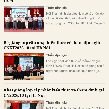
HCM
Thẩm định giá
Hội Thẩm định giá Việt Nam sẽ tổ chức lớp
cập nhật kiến thức về thẩm định giá cuối
cùng trong năm 2026 tại TP HCM từ ngày 1
- 3/8. Khóa học dành cho thẩm định viên về
giá nhằm đáp ứng điều kiện xét cấp phép
hành nghề năm 2027.
Bế giảng lớp cập nhật kiến thức về thẩm định giá
CNKT2026.10 tại Hà Nội
Thẩm định giá
Lớp cập nhật kiến thức về thẩm định giá
CNKT2026.10 tại Hà Nội đã bế giảng sau 3
ngày học tập với nhiều kết quả tích cực.
Khai giảng lớp cập nhật kiến thức về thẩm định giá
CN2026.10 tại Hà Nội
Thẩm định giá
Hội Thẩm định giá Việt Nam ngày 24/7 khai