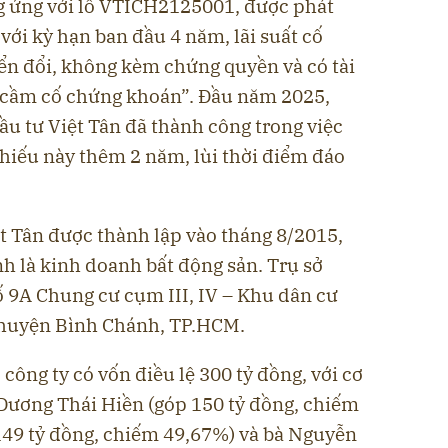
g ứng với lô VTICH2125001, được phát
ới kỳ hạn ban đầu 4 năm, lãi suất cố
n đổi, không kèm chứng quyền và có tài
 cầm cố chứng khoán”. Đầu năm 2025,
ầu tư Việt Tân đã thành công trong việc
 phiếu này thêm 2 năm, lùi thời điểm đáo
t Tân được thành lập vào tháng 8/2015,
nh là kinh doanh bất động sản. Trụ sở
số 9A Chung cư cụm III, IV – Khu dân cư
 huyện Bình Chánh, TP.HCM.
công ty có vốn điều lệ 300 tỷ đồng, với cơ
Dương Thái Hiền (góp 150 tỷ đồng, chiếm
49 tỷ đồng, chiếm 49,67%) và bà Nguyễn