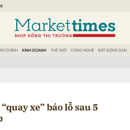
26
bình luận
TÀI CHÍNH
KINH DOANH
THẾ GIỚI
CÔNG NGHỆ
BẤT ĐỘNG SẢN
Hủy
G
 “quay xe” báo lỗ sau 5
p