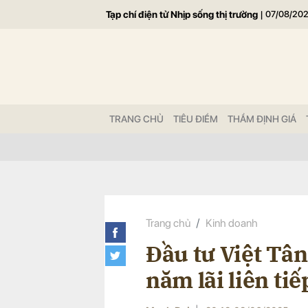
Tạp chí điện tử Nhịp sống thị trường
|
07/08/20
Gửi 
TRANG CHỦ
TIÊU ĐIỂM
THẨM ĐỊNH GIÁ
Trang chủ
Kinh doanh
Đầu tư Việt Tân
năm lãi liên tiế