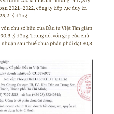
 và đỉnh cao là mức lãi “khủng” 447,3 tỷ
ạn 2021–2022, công ty tiếp tục duy trì
 25,2 tỷ đồng.
 vốn chủ sở hữu của Đầu tư Việt Tân giảm
90,8 tỷ đồng. Trong đó, vốn góp của chủ
ợi nhuận sau thuế chưa phân phối đạt 90,8