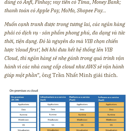
dùng có Anfi, Finhay; vay tiền có Tima, Money Bank;
thanh toán có Apple Pay, MoMo, Shopee Pay…
Muốn cạnh tranh được trong tương lai, các ngân hàng
phải có dịch vụ - sản phẩm phong phú, đa dạng và tức
thời, tiện dụng. Đó là nguyên do mà VIB chọn chiến
lược ‘cloud first’, bởi khi đưa hết hệ thống lên VIB
Cloud, thì ngân hàng sẽ nhẹ gánh trong quá trình vận
hành vì các nhà cung cấp cloud như AWS sẽ vận hành
giúp một phần
”, ông Trần Nhất Minh giải thích.