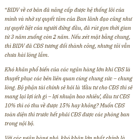
“
BIDV về cơ bản đã nâng cấp được hệ thống lõi của
mình và nhờ sự quyết tâm của Ban lãnh đạo cũng như
sự quyết liệt của người đứng đầu, đã rút gọn thời gian
từ 3 năm xuống còn 2 năm. Nếu xét mặt bằng chung,
thì BIDV đã CĐS tương đối thành công, nhưng tôi vẫn
chưa hài lòng lắm.
Khó khăn phổ biến của các ngân hàng lớn khi CĐS là
thuyết phục các bên liên quan cùng chung sức – chung
lòng. Bộ phận tài chính sẽ hỏi là ‘đầu tư cho CĐS thì sẽ
mang lại lợi ích gì – lợi nhuận bao nhiêu’, đầu tư CĐS
10% thì có thu về được 15% hay không? Muốn CĐS
toàn diện thì trước hết phải CĐS được các phòng ban
trong nội bộ.
Với các ngân hàng nhỏ, khó khăn lớn nhất chính là