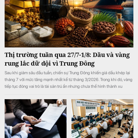
Thị trường tuần qua 27/7-1/8: Dầu và vàng
rung lắc dữ dội vì Trung Đông
Sau khi giảm sâu đầu tuần, chiến sự Trung Đông khiến giá dầu khép lại
tháng 7 với mức tăng mạnh nhất kể từ tháng 3/2026. Trong khi đó, vàng
tiếp tục đóng vai trò là tài sản trú ẩn nhưng chưa thể hình thành xu
hướng tăng bền vững. Bức tranh tích cực hơn ở nhóm nông sản khi ca
cao, cà phê và đường đều được hỗ trợ.