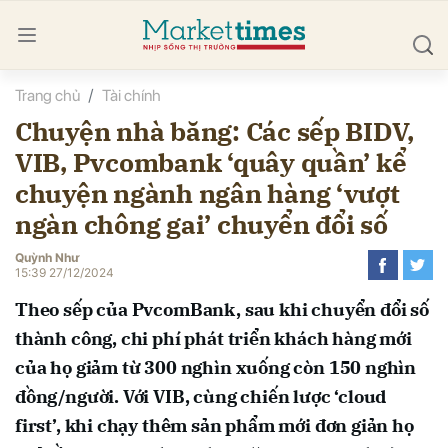
Trang chủ
Tài chính
bình luận
Chuyện nhà băng: Các sếp BIDV,
VIB, Pvcombank ‘quây quần’ kể
chuyện ngành ngân hàng ‘vượt
ngàn chông gai’ chuyển đổi số
Quỳnh Như
15:39 27/12/2024
Hủy
G
Theo sếp của PvcomBank, sau khi chuyển đổi số
thành công, chi phí phát triển khách hàng mới
của họ giảm từ 300 nghìn xuống còn 150 nghìn
đồng/người. Với VIB, cùng chiến lược ‘cloud
first’, khi chạy thêm sản phẩm mới đơn giản họ