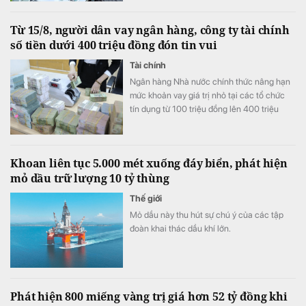
đồng.
Từ 15/8, người dân vay ngân hàng, công ty tài chính
số tiền dưới 400 triệu đồng đón tin vui
Tài chính
Ngân hàng Nhà nước chính thức nâng hạn
mức khoản vay giá trị nhỏ tại các tổ chức
tín dụng từ 100 triệu đồng lên 400 triệu
đồng từ ngày 15/8. Theo đó, khách vay
không cần chứng minh tài chính hay
phương án sử dụng vốn cho ngân hàng và
Khoan liên tục 5.000 mét xuống đáy biển, phát hiện
công ty tài chính.
mỏ dầu trữ lượng 10 tỷ thùng
Thế giới
Mỏ dầu này thu hút sự chú ý của các tập
đoàn khai thác dầu khí lớn.
Phát hiện 800 miếng vàng trị giá hơn 52 tỷ đồng khi