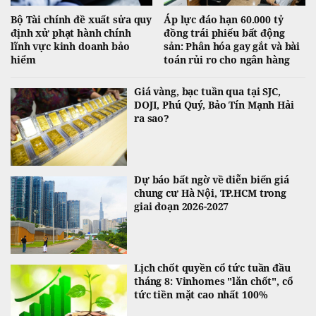
Bộ Tài chính đề xuất sửa quy
Áp lực đáo hạn 60.000 tỷ
định xử phạt hành chính
đồng trái phiếu bất động
lĩnh vực kinh doanh bảo
sản: Phân hóa gay gắt và bài
hiểm
toán rủi ro cho ngân hàng
Giá vàng, bạc tuần qua tại SJC,
DOJI, Phú Quý, Bảo Tín Mạnh Hải
ra sao?
Dự báo bất ngờ về diễn biến giá
chung cư Hà Nội, TP.HCM trong
giai đoạn 2026-2027
Lịch chốt quyền cổ tức tuần đầu
tháng 8: Vinhomes "lăn chốt", cổ
tức tiền mặt cao nhất 100%