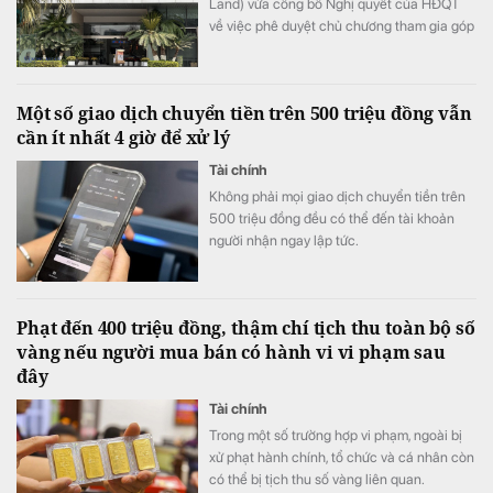
Land) vừa công bố Nghị quyết của HĐQT
về việc phê duyệt chủ chương tham gia góp
vốn thành lập công ty.
Một số giao dịch chuyển tiền trên 500 triệu đồng vẫn
cần ít nhất 4 giờ để xử lý
Tài chính
Không phải mọi giao dịch chuyển tiền trên
500 triệu đồng đều có thể đến tài khoản
người nhận ngay lập tức.
Phạt đến 400 triệu đồng, thậm chí tịch thu toàn bộ số
vàng nếu người mua bán có hành vi vi phạm sau
đây
Tài chính
Trong một số trường hợp vi phạm, ngoài bị
xử phạt hành chính, tổ chức và cá nhân còn
có thể bị tịch thu số vàng liên quan.