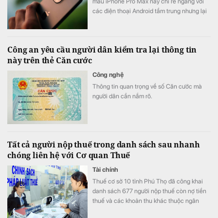
mẫu iPhone Pro Max này chỉ rẻ ngang với
các điện thoại Android tầm trung nhưng lại
được đánh giá cao hơn cả các thế hệ
iPhone 16, 17.
Công an yêu cầu người dân kiểm tra lại thông tin
này trên thẻ Căn cước
Công nghệ
Thông tin quan trọng về số Căn cước mà
người dân cần nắm rõ.
Tất cả người nộp thuế trong danh sách sau nhanh
chóng liên hệ với Cơ quan Thuế
Tài chính
Thuế cơ sở 10 tỉnh Phú Thọ đã công khai
danh sách 677 người nộp thuế còn nợ tiền
thuế và các khoản thu khác thuộc ngân
sách nhà nước với tổng số tiền hơn 53 tỷ