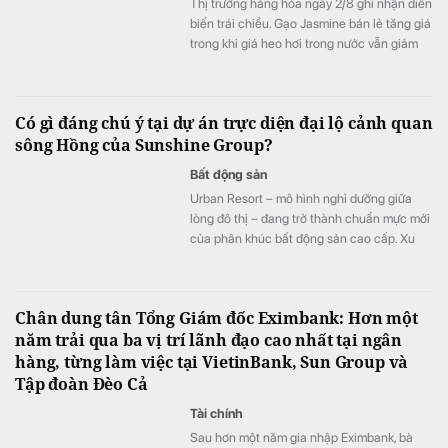
Thị trường hàng hóa ngày 2/8 ghi nhận diễn
biến trái chiều. Gạo Jasmine bán lẻ tăng giá
trong khi giá heo hơi trong nước vẫn giảm
cục bộ tại một số địa phương.
Có gì đáng chú ý tại dự án trực diện đại lộ cảnh quan
sông Hồng của Sunshine Group?
Bất động sản
Urban Resort – mô hình nghỉ dưỡng giữa
lòng đô thị – đang trở thành chuẩn mực mới
của phân khúc bất động sản cao cấp. Xu
hướng này đặc biệt được thể hiện rõ tại
những dự án sở hữu lợi thế cảnh quan ven
sông, ven hồ cùng hệ sinh thái xanh hiếm
Chân dung tân Tổng Giám đốc Eximbank: Hơn một
có.
năm trải qua ba vị trí lãnh đạo cao nhất tại ngân
hàng, từng làm việc tại VietinBank, Sun Group và
Tập đoàn Đèo Cả
Tài chính
Sau hơn một năm gia nhập Eximbank, bà