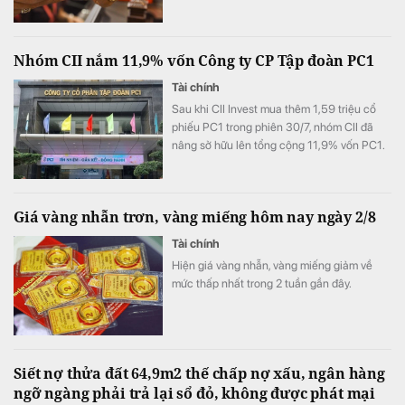
Nhóm CII nắm 11,9% vốn Công ty CP Tập đoàn PC1
Tài chính
Sau khi CII Invest mua thêm 1,59 triệu cổ
phiếu PC1 trong phiên 30/7, nhóm CII đã
nâng sở hữu lên tổng cộng 11,9% vốn PC1.
Giá vàng nhẫn trơn, vàng miếng hôm nay ngày 2/8
Tài chính
Hiện giá vàng nhẫn, vàng miếng giảm về
mức thấp nhất trong 2 tuần gần đây.
Siết nợ thửa đất 64,9m2 thế chấp nợ xấu, ngân hàng
ngỡ ngàng phải trả lại sổ đỏ, không được phát mại