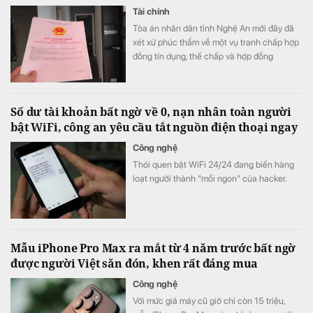
Tài chính
Tòa án nhân dân tỉnh Nghệ An mới đây đã
xét xử phúc thẩm về một vụ tranh chấp hợp
đồng tín dụng, thế chấp và hợp đồng
chuyển nhượng quyền sử dụng đất.
Số dư tài khoản bất ngờ về 0, nạn nhân toàn người
bật WiFi, công an yêu cầu tắt nguồn điện thoại ngay
Công nghệ
Thói quen bật WiFi 24/24 đang biến hàng
loạt người thành "mồi ngon" của hacker.
Mẫu iPhone Pro Max ra mắt từ 4 năm trước bất ngờ
được người Việt săn đón, khen rất đáng mua
Công nghệ
Với mức giá máy cũ giờ chỉ còn 15 triệu,