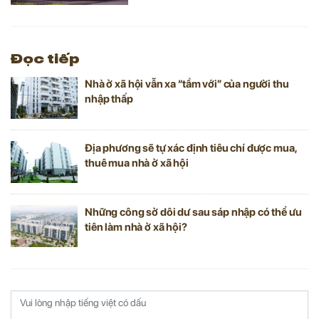
về tiến độ xây dựng Trung tâm Hội chợ triển
lãm quốc gia của Vingroup; Đường băng
sân bay Phù Cát bị nứt,… là một số tin tức
nổi bật tuần qua.
Đọc tiếp
Nhà ở xã hội vẫn xa “tầm với” của người thu
nhập thấp
Địa phương sẽ tự xác định tiêu chí được mua,
thuê mua nhà ở xã hội
Những công sở dôi dư sau sáp nhập có thể ưu
tiên làm nhà ở xã hội?