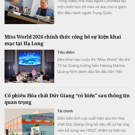
Trong video, nhà thầu người Colombia lấy
một chiếc bọc tối màu và đưa cho vị giám
đốc điều hành người Trung Quốc.
Miss World 2026 chính thức công bố sự kiện khai
mạc tại Hạ Long
Tiêu điểm
Đêm khai mạc cuộc thi “Miss World” lần thứ
73 tại Quảng trường biển Halong Marina,
Quảng Ninh đánh dấu lần đầu tiên Việt
Nam đăng cai tổ chức cuộc thi sắc đẹp
hàng đầu thế giới “Miss World”. Chặng hành
trình tại Quảng Ninh từ ngày 8 đến 12/8 là
Cổ phiếu Hóa chất Đức Giang “có biến" sau thông tin
cơ hội để tỉnh Quảng Ninh giới thiệu đến
quan trọng
đông đảo du khách và khán giả quốc tế
hình ảnh của một đô thị du lịch ven biển
Tài chính
hiện đại và năng động, một điểm đến di sản
Diễn biến tích cực xuất hiện sau khi Hóa
giàu bản sắc văn hóa.
chất Đức Giang công bố việc đề cử hai ứng
viên bổ sung vào HĐQT nhiệm kỳ hiện tại.