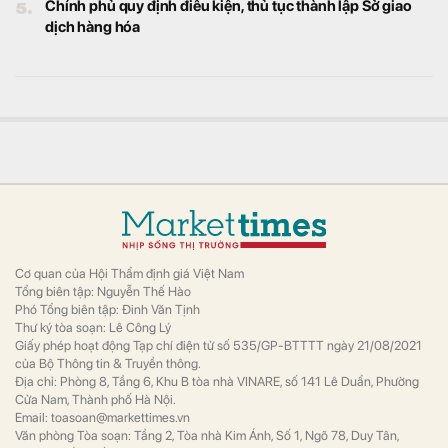
5.
Chính phủ quy định điều kiện, thủ tục thành lập Sở giao
dịch hàng hóa
Cơ quan của Hội Thẩm định giá Việt Nam
Tổng biên tập: Nguyễn Thế Hào
Phó Tổng biên tập: Đinh Văn Tịnh
Thư ký tòa soạn: Lê Công Lý
Giấy phép hoạt động Tạp chí điện tử số 535/GP-BTTTT ngày 21/08/2021
của Bộ Thông tin & Truyền thông.
Địa chỉ: Phòng 8, Tầng 6, Khu B tòa nhà VINARE, số 141 Lê Duẩn, Phường
Cửa Nam, Thành phố Hà Nội.
Email: toasoan@markettimes.vn
Văn phòng Tòa soạn: Tầng 2, Tòa nhà Kim Ánh, Số 1, Ngõ 78, Duy Tân,