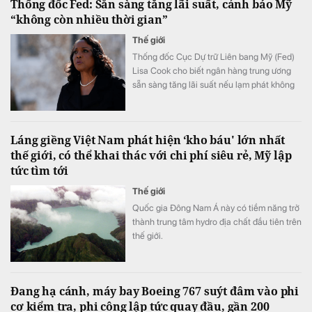
Thống đốc Fed: Sẵn sàng tăng lãi suất, cảnh báo Mỹ
“không còn nhiều thời gian”
Thế giới
Thống đốc Cục Dự trữ Liên bang Mỹ (Fed)
Lisa Cook cho biết ngân hàng trung ương
sẵn sàng tăng lãi suất nếu lạm phát không
sớm hạ nhiệt.
Láng giềng Việt Nam phát hiện ‘kho báu' lớn nhất
thế giới, có thể khai thác với chi phí siêu rẻ, Mỹ lập
tức tìm tới
Thế giới
Quốc gia Đông Nam Á này có tiềm năng trở
thành trung tâm hydro địa chất đầu tiên trên
thế giới.
Đang hạ cánh, máy bay Boeing 767 suýt đâm vào phi
cơ kiểm tra, phi công lập tức quay đầu, gần 200