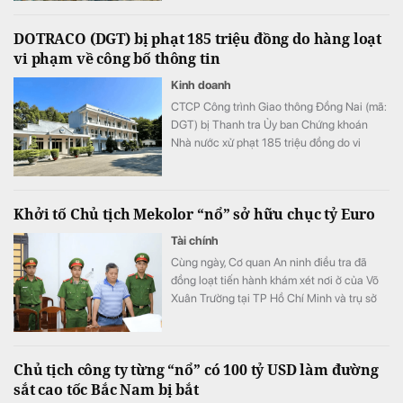
thiện.
DOTRACO (DGT) bị phạt 185 triệu đồng do hàng loạt
vi phạm về công bố thông tin
Kinh doanh
CTCP Công trình Giao thông Đồng Nai (mã:
DGT) bị Thanh tra Ủy ban Chứng khoán
Nhà nước xử phạt 185 triệu đồng do vi
phạm quy định về công bố thông tin trên thị
trường chứng khoán và trái phiếu doanh
nghiệp.
Khởi tố Chủ tịch Mekolor “nổ” sở hữu chục tỷ Euro
Tài chính
Cùng ngày, Cơ quan An ninh điều tra đã
đồng loạt tiến hành khám xét nơi ở của Võ
Xuân Trường tại TP Hồ Chí Minh và trụ sở
Công ty CP Mekolor trên đường Lý Tự Trọng,
TP Cần Thơ.
Chủ tịch công ty từng “nổ” có 100 tỷ USD làm đường
sắt cao tốc Bắc Nam bị bắt