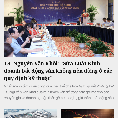
TS. Nguyễn Văn Khôi: "Sửa Luật Kinh
doanh bất động sản không nên dừng ở các
quy định kỹ thuật"
Nhấn mạnh tầm quan trọng của việc thể chế hóa Nghị quyết 21-NQ/TW,
TS. Nguyễn Văn Khôi đưa ra 7 nhóm vấn đề trọng tâm gợi mở cho các
chuyên gia và doanh nghiệp tháo gỡ ách tắc, hạ giá thành bất động sản
và bảo vệ quyền lợi người dân.