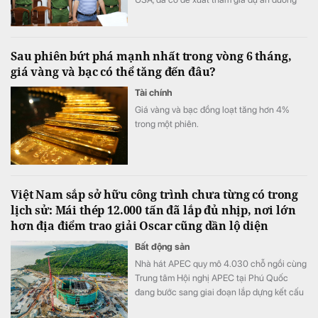
sắt cao tốc Bắc - Nam với tổng vốn lên tới
100 tỷ USD, theo hình thức đầu tư trực tiếp
bằng vốn tự có.
Sau phiên bứt phá mạnh nhất trong vòng 6 tháng,
giá vàng và bạc có thể tăng đến đâu?
Tài chính
Giá vàng và bạc đồng loạt tăng hơn 4%
trong một phiên.
Việt Nam sắp sở hữu công trình chưa từng có trong
lịch sử: Mái thép 12.000 tấn đã lắp đủ nhịp, nơi lớn
hơn địa điểm trao giải Oscar cũng dần lộ diện
Bất động sản
Nhà hát APEC quy mô 4.030 chỗ ngồi cùng
Trung tâm Hội nghị APEC tại Phú Quốc
đang bước sang giai đoạn lắp dựng kết cấu
thép, triển khai hệ thống cơ điện và hoàn