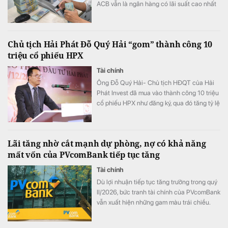
ACB vẫn là ngân hàng có lãi suất cao nhất
với 7,8%/năm cho kỳ hạn 12 tháng, trong khi
LPBank duy trì mức 7,3%/năm và có 8 ngân
hàng niêm yết lãi suất từ 7%/năm trở lên.
Chủ tịch Hải Phát Đỗ Quý Hải “gom” thành công 10
triệu cổ phiếu HPX
Tài chính
Ông Đỗ Quý Hải- Chủ tịch HĐQT của Hải
Phát Invest đã mua vào thành công 10 triệu
cổ phiếu HPX như đăng ký, qua đó tăng tỷ lệ
sở hữu lên mức 16,71% vốn.
Lãi tăng nhờ cắt mạnh dự phòng, nợ có khả năng
mất vốn của PVcomBank tiếp tục tăng
Tài chính
Dù lợi nhuận tiếp tục tăng trưởng trong quý
II/2026, bức tranh tài chính của PVcomBank
vẫn xuất hiện những gam màu trái chiều.
Động lực tăng trưởng lợi nhuận chủ yếu đến
từ việc ngân hàng cắt giảm mạnh chi phí dự