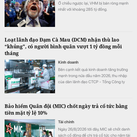
Ở chiều ngược lại, VHM bị bán ròng mạnh
nhất với khoảng 285 tỷ đồng.
Loạt lãnh đạo Đạm Cà Mau (DCM) nhận thù lao
“khủng”, có người bình quân vượt 1 tỷ đồng mỗi
tháng
Kinh doanh
Bên cạnh kết quả kinh doanh tăng trưởng
mạnh trong nửa đầu năm 2026, thu nhập
của dàn lãnh đạo CTCP - Tổng Công ty
Phân bón Dầu khí Cà Mau (Đạm Cà Mau,
HoSE: DCM) cũng tăng vọt so với cùng kỳ
năm trước. Có lãnh đạo nhận thù lao hơn 4
Bảo hiểm Quân đội (MIC) chốt ngày trả cổ tức bằng
tỷ đồng chỉ sau 6 tháng, đặc biệt có trường
tiền mặt tỷ lệ 10%
hợp bình quân vượt 1 tỷ đồng mỗi tháng.
Tài chính
Ngày 26/8/2026 tới đây, MIC sẽ chốt danh
sách cổ đông để chi trả cổ tức cho năm tài