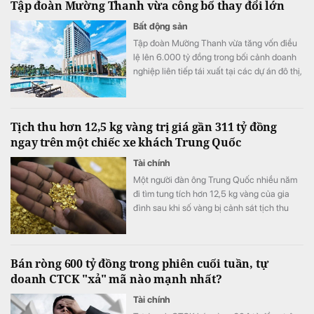
Tập đoàn Mường Thanh vừa công bố thay đổi lớn
Bất động sản
Tập đoàn Mường Thanh vừa tăng vốn điều
lệ lên 6.000 tỷ đồng trong bối cảnh doanh
nghiệp liên tiếp tái xuất tại các dự án đô thị,
thương mại và dịch vụ quy mô lớn.
Tịch thu hơn 12,5 kg vàng trị giá gần 311 tỷ đồng
ngay trên một chiếc xe khách Trung Quốc
Tài chính
Một người đàn ông Trung Quốc nhiều năm
đi tìm tung tích hơn 12,5 kg vàng của gia
đình sau khi số vàng bị cảnh sát tịch thu
vào năm 1998.
Bán ròng 600 tỷ đồng trong phiên cuối tuần, tự
doanh CTCK "xả" mã nào mạnh nhất?
Tài chính