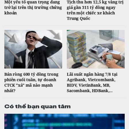
Một yếu tố quan trọng đang
Tịch thu hơn 12,5 kg vàng trị
trở lại trên thị trường chứng
giá gần 311 tỷ đồng ngay
khoán
trên một chiếc xe khách
Trung Quốc
Bán ròng 600 tỷ đồng trong
Lãi suất ngân hàng 7/8 tại
phiên cuối tuần, tự doanh
Agribank, Vietcombank,
CTCK "xả" mã nào mạnh
BIDV, VietinBank, MB,
nhất?
Sacombank, HDBank,...
Có thể bạn quan tâm