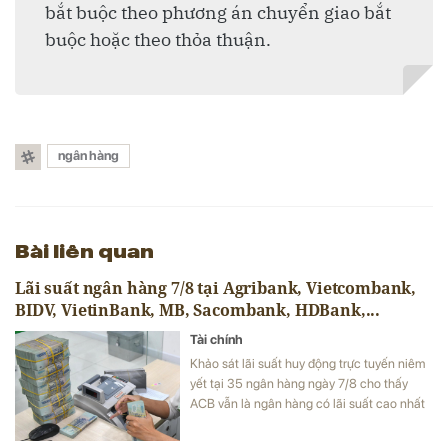
bắt buộc theo phương án chuyển giao bắt
buộc hoặc theo thỏa thuận.
ngân hàng
Bài liên quan
Lãi suất ngân hàng 7/8 tại Agribank, Vietcombank,
BIDV, VietinBank, MB, Sacombank, HDBank,...
Tài chính
Khảo sát lãi suất huy động trực tuyến niêm
yết tại 35 ngân hàng ngày 7/8 cho thấy
ACB vẫn là ngân hàng có lãi suất cao nhất
với 7,8%/năm cho kỳ hạn 12 tháng, trong khi
LPBank duy trì mức 7,3%/năm và có 8 ngân