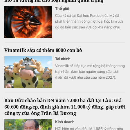
Thế giới
Các kỹ sư tại Đại học Purdue của Mỹ đã
phát triển thành công một loại hợp kim vừa
có độ bền cực cao vừa có khả năng chịu
biến dạng tốt.
Vinamilk sắp có thêm 8000 con bò
Tài chính
Vinamilk sẽ tiếp tục mở rộng hệ thống trang
trại nhằm đảm bảo nguồn cung sữa tươi
(hiện đã vượt nhu cầu của năm 2027).
Bầu Đức chào bán DN nắm 7.000 ha đất tại Lào: Giá
60.600 đồng/cp, định giá hơn 11.000 tỷ đồng, gấp rưỡi
công ty của ông Trần Bá Dương
Kinh doanh
HGI hiện có vốn điều lệ 1.685 tỷ đồng, nếu