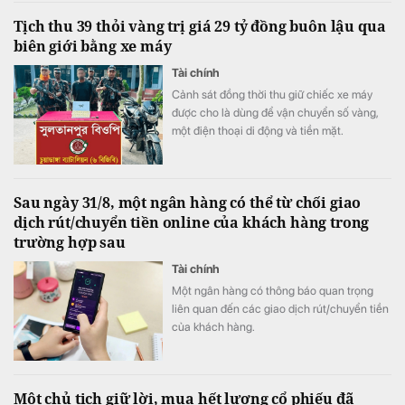
phòng rủi ro tín dụng, trong khi quy mô nợ
Tịch thu 39 thỏi vàng trị giá 29 tỷ đồng buôn lậu qua
có khả năng mất vốn (nợ nhóm 5) tiếp tục
biên giới bằng xe máy
tăng gần 20%, lên sát 3.900 tỷ đồng.
Tài chính
Cảnh sát đồng thời thu giữ chiếc xe máy
được cho là dùng để vận chuyển số vàng,
một điện thoại di động và tiền mặt.
Sau ngày 31/8, một ngân hàng có thể từ chối giao
dịch rút/chuyển tiền online của khách hàng trong
trường hợp sau
Tài chính
Một ngân hàng có thông báo quan trọng
liên quan đến các giao dịch rút/chuyển tiền
của khách hàng.
Một chủ tịch giữ lời, mua hết lượng cổ phiếu đã