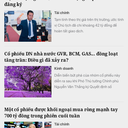
đăng ký
Tài chính
Tạm tính theo thị giá trên thị trường, ước tính
vị Chủ tịch đã chi khoảng 42 tỷ đồng để
hoàn tất giao dịch.
Cổ phiếu DN nhà nước GVR, BCM, GAS... đồng loạt
tăng trần: Điều gì đã xảy ra?
Kinh doanh
Diễn biến bứt phá của nhóm cổ phiếu này
diễn ra sau khi Phó Thủ tướng Chính phủ
Nguyễn Văn Thắng ký Quyết định số
40/2026/QĐ-TTg ngày 05/8/2026 của Thủ
tướng Chính phủ về tiêu chí phân loại
doanh nghiệp để thực hiện cơ cấu lại vốn
Một cổ phiếu được khối ngoại mua ròng mạnh tay
nhà nước tại doanh nghiệp nhà nước, doanh
700 tỷ đồng trong phiên cuối tuần
nghiệp có vốn nhà nước.
Tài chính