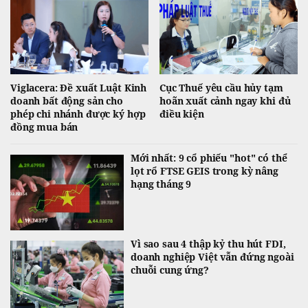
Viglacera: Đề xuất Luật Kinh
Cục Thuế yêu cầu hủy tạm
doanh bất động sản cho
hoãn xuất cảnh ngay khi đủ
phép chi nhánh được ký hợp
điều kiện
đồng mua bán
Mới nhất: 9 cổ phiếu "hot" có thể
lọt rổ FTSE GEIS trong kỳ nâng
hạng tháng 9
Vì sao sau 4 thập kỷ thu hút FDI,
doanh nghiệp Việt vẫn đứng ngoài
chuỗi cung ứng?