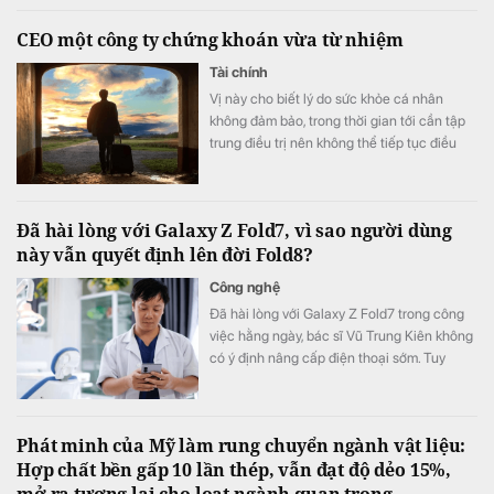
CEO một công ty chứng khoán vừa từ nhiệm
Tài chính
Vị này cho biết lý do sức khỏe cá nhân
không đảm bảo, trong thời gian tới cần tập
trung điều trị nên không thể tiếp tục điều
hành.
Đã hài lòng với Galaxy Z Fold7, vì sao người dùng
này vẫn quyết định lên đời Fold8?
Công nghệ
Đã hài lòng với Galaxy Z Fold7 trong công
việc hằng ngày, bác sĩ Vũ Trung Kiên không
có ý định nâng cấp điện thoại sớm. Tuy
nhiên, Galaxy Z Fold8 vẫn khiến anh quyết
định đặt cọc sớm sau khi ra mắt nhờ những
thay đổi đánh trúng nhu cầu sử dụng thực
Phát minh của Mỹ làm rung chuyển ngành vật liệu:
tế.
Hợp chất bền gấp 10 lần thép, vẫn đạt độ dẻo 15%,
mở ra tương lai cho loạt ngành quan trọng