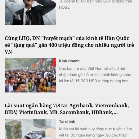
Tự doanh CTCK bán ròng 604 tỷ đồng trên
HOSE.
Cùng LHQ, DN "huyết mạch" của kinh tế Hàn Quốc
sẽ "tặng quà" gần 400 triệu đồng cho nhiều người trẻ
VN
Kinh doanh
Các bạn trẻ của Việt Nam sẽ có cơ hội
nhận được gói hỗ trợ tài chính không hoàn
lại lên tới 15.000 USD (tương đương hơn
393 triệu đồng) khi tham gia chương trình
này.
Lãi suất ngân hàng 7/8 tại Agribank, Vietcombank,
BIDV, VietinBank, MB, Sacombank, HDBank,...
Tài chính
Khảo sát lãi suất huy động trực tuyến niêm
yết tại 35 ngân hàng ngày 7/8 cho thấy