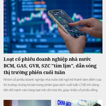
Loạt cổ phiếu doanh nghiệp nhà nước
BCM, GAS, GVR, SZC "tím lịm", dẫn sóng
thị trường phiên cuối tuần
Nhóm cổ phiếu doanh nghiệp nhà nước bất ngờ trở thành tâm điểm của
thị trường chứng khoán trong phiên giao dịch cuối tuần (7/8) khi dòng
tiền đổ mạnh vào hàng loạt mã vốn hóa lớn, giúp nhiều cổ phiếu đồng
loạt tăng kịch trần và đưa VN-Index đảo chiều tăng điểm sau khi mở cửa
trong sắc đỏ.