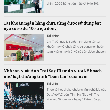
chính 2025 bằng tiền mặt với tỷ lệ 10%.
Tài khoản ngân hàng chưa từng được sử dụng bất
ngờ có số dư 100 triệu đồng
Tài chính
Chị T. bất ngờ khi biết mình đứng tên tài
khoản này và chưa từng sử dụng nên hoàn
toàn không hay biết về số tiền được chuyển
khoản vào.
Nhà sản xuất Anh Trai Say Hi tự tin vượt kế hoạch
nhờ loạt chương trình “bom tấn” cuối năm
Tài chính
Theo kế hoạch, ba chương trình chủ lực của
DatVietVAC gồm Tinh Hà “Say Hi”, The
Masked Singer và 2 Ngày 1 Đêm, cùng 6
concert đều được lên lịch phát sóng từ nửa
cuối năm.