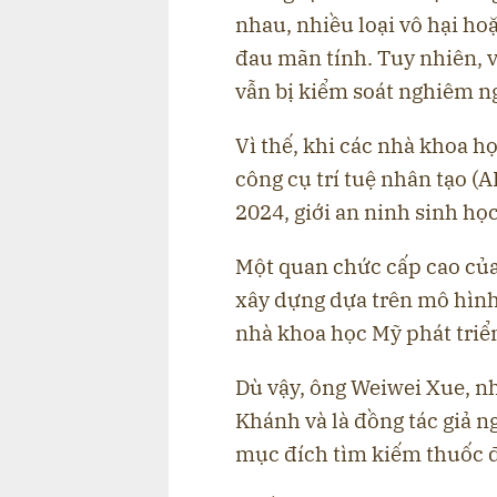
nhau, nhiều loại vô hại h
đau mãn tính. Tuy nhiên, 
vẫn bị kiểm soát nghiêm ng
Vì thế, khi các nhà khoa h
công cụ trí tuệ nhân tạo (
2024, giới an ninh sinh học
Một quan chức cấp cao của
xây dựng dựa trên mô hìn
nhà khoa học Mỹ phát triể
Dù vậy, ông Weiwei Xue, nh
Khánh và là đồng tác giả 
mục đích tìm kiếm thuốc đ