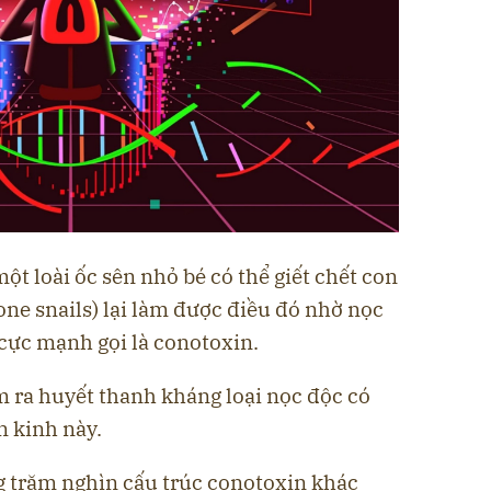
ột loài ốc sên nhỏ bé có thể giết chết con
cone snails) lại làm được điều đó nhờ nọc
cực mạnh gọi là conotoxin.
m ra huyết thanh kháng loại nọc độc có
n kinh này.
ng trăm nghìn cấu trúc conotoxin khác