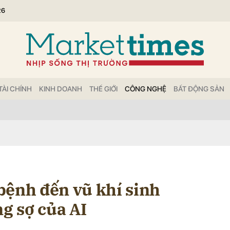
26
bình luận
TÀI CHÍNH
KINH DOANH
THẾ GIỚI
CÔNG NGHỆ
BẤT ĐỘNG SẢN
Hủy
G
bệnh đến vũ khí sinh
ng sợ của AI