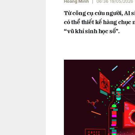
Hoàng Minh
|
06:36 19/05/2026
Từ công cụ cứu người, AI s
có thể thiết kế hàng chục
“vũ khí sinh học số”.