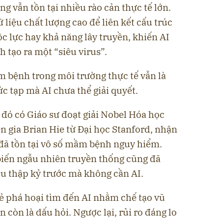
g vẫn tồn tại nhiều rào cản thực tế lớn.
ữ liệu chất lượng cao để liên kết cấu trúc
ộc lực hay khả năng lây truyền, khiến AI
 tạo ra một “siêu virus”.
m bệnh trong môi trường thực tế vẫn là
ức tạp mà AI chưa thể giải quyết.
đó có Giáo sư đoạt giải Nobel Hóa học
 gia Brian Hie từ Đại học Stanford, nhận
 đã tồn tại vô số mầm bệnh nguy hiểm.
iến ngẫu nhiên truyền thống cũng đã
ều thập kỷ trước mà không cần AI.
kẻ phá hoại tìm đến AI nhằm chế tạo vũ
 còn là dấu hỏi. Ngược lại, rủi ro đáng lo