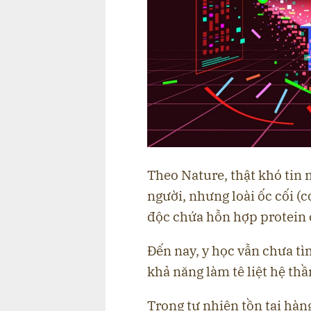
Theo Nature, thật khó tin m
người, nhưng loài ốc cối (
độc chứa hỗn hợp protein 
Đến nay, y học vẫn chưa tì
khả năng làm tê liệt hệ thầ
Trong tự nhiên tồn tại hà