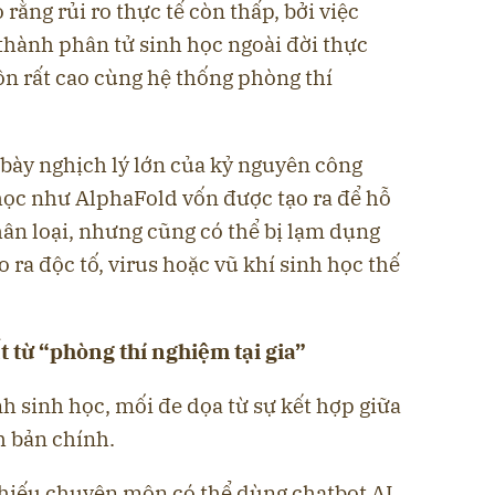
rằng rủi ro thực tế còn thấp, bởi việc
I thành phân tử sinh học ngoài đời thực
ôn rất cao cùng hệ thống phòng thí
 bày nghịch lý lớn của kỷ nguyên công
học như AlphaFold vốn được tạo ra để hỗ
hân loại, nhưng cũng có thể bị lạm dụng
 ra độc tố, virus hoặc vũ khí sinh học thế
t từ “phòng thí nghiệm tại gia”
h sinh học, mối đe dọa từ sự kết hợp giữa
h bản chính.
hiếu chuyên môn có thể dùng chatbot AI