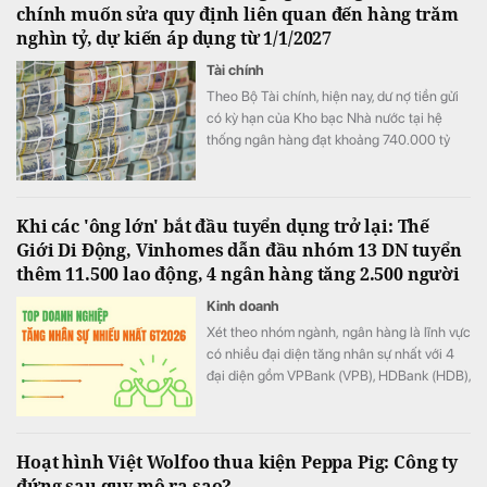
chính muốn sửa quy định liên quan đến hàng trăm
nghìn tỷ, dự kiến áp dụng từ 1/1/2027
Tài chính
Theo Bộ Tài chính, hiện nay, dư nợ tiền gửi
có kỳ hạn của Kho bạc Nhà nước tại hệ
thống ngân hàng đạt khoảng 740.000 tỷ
đồng
Khi các 'ông lớn' bắt đầu tuyển dụng trở lại: Thế
Giới Di Động, Vinhomes dẫn đầu nhóm 13 DN tuyển
thêm 11.500 lao động, 4 ngân hàng tăng 2.500 người
Kinh doanh
Xét theo nhóm ngành, ngân hàng là lĩnh vực
có nhiều đại diện tăng nhân sự nhất với 4
đại diện gồm VPBank (VPB), HDBank (HDB),
Techcombank (TCB) và KienlongBank
(KLB).
Hoạt hình Việt Wolfoo thua kiện Peppa Pig: Công ty
đứng sau quy mô ra sao?