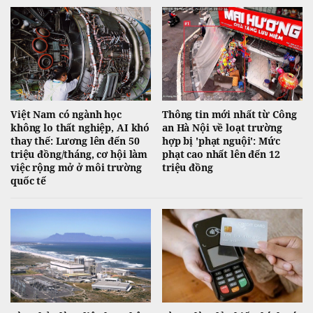
Việt Nam có ngành học
Thông tin mới nhất từ Công
không lo thất nghiệp, AI khó
an Hà Nội về loạt trường
thay thế: Lương lên đến 50
hợp bị 'phạt nguội': Mức
triệu đồng/tháng, cơ hội làm
phạt cao nhất lên đến 12
việc rộng mở ở môi trường
triệu đồng
quốc tế