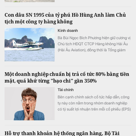
Con dâu SN 1995 của tỷ phú Hồ Hùng Anh làm Chủ
tịch một công ty hàng không
Kinh doanh
Bà Bùi Ngọc Bích Phương hiện giữ cương vị
Chủ tịch HĐQT CTCP Hàng không Hải Âu
(Hải Âu Aviation), đồng thời là Tổng giám
đốc Công ty TNHH MTV Masterise Retail
Hà Nội.
Một doanh nghiệp chuẩn bị trả cổ tức 80% bằng tiền
mặt, quá khứ từng "bạo chi" gần 350%
Tài chính
Bên cạnh chính sách cổ tức hấp dẫn, công
ty này còn nằm trong nhóm doanh nghiệp
có tỷ suất lợi nhuận trên mỗi cổ phiếu (EPS)
cao.
Hỗ trợ thanh khoản hệ thống ngân hàng, Bộ Tài