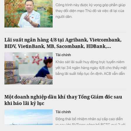
Công trình này được kỳ vọng góp phần giúp
thay đổi diện mạo Thủ đô và việc đi lại của
người dân.
Lãi suất ngân hàng 4/8 tại Agribank, Vietcombank,
BIDV, VietinBank, MB, Sacombank, HDBank,...
Tài chính
Khảo sát lãi suất huy động trực tuyến niêm
yết tại 34 ngân hàng ngày 4/8 cho thấy mặt
bằng lãi suất tiếp tục ổn định. ACB vẫn dẫn
đầu với mức 7,8%/năm cho kỳ hạn 12 tháng,
trong khi LPBank duy trì vị trí thứ hai sau đợt
tăng mạnh lãi suất đầu tháng.
Một doanh nghiệp dầu khí thay Tổng Giám đốc sau
khi báo lãi kỷ lục
Tài chính
Động thái bổ nhiệm nhân sự cấp cao diễn
ra sau khi PVTrans công bố BCTC quý 2 với
nhiều con số tích cực.