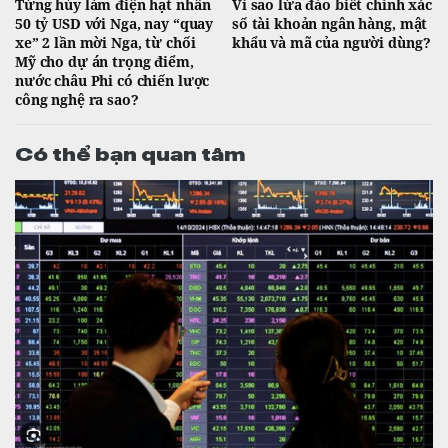
Từng hủy làm điện hạt nhân
Vì sao lừa đảo biết chính xác
50 tỷ USD với Nga, nay “quay
số tài khoản ngân hàng, mật
xe” 2 lần mời Nga, từ chối
khẩu và mã của người dùng?
Mỹ cho dự án trọng điểm,
nước châu Phi có chiến lược
công nghệ ra sao?
Có thể bạn quan tâm