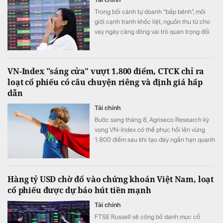
Trong bối cảnh tự doanh “bấp bênh”, môi
giới cạnh tranh khốc liệt, nguồn thu từ cho
vay ngày càng đóng vai trò quan trọng đối
với các CTCK.
VN-Index "sáng cửa" vượt 1.800 điểm, CTCK chỉ ra
loạt cổ phiếu có câu chuyện riêng và định giá hấp
dẫn
Tài chính
Bước sang tháng 8, Agriseco Research kỳ
vọng VN-Index có thể phục hồi lên vùng
1.800 điểm sau khi tạo đáy ngắn hạn quanh
1.651 điểm.
Hàng tỷ USD chờ đổ vào chứng khoán Việt Nam, loạt
cổ phiếu được dự báo hút tiền mạnh
Tài chính
FTSE Russell sẽ công bố danh mục cổ