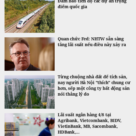
Đảm bảo tiến độ các dự án trọng
điểm quốc gia
Quan chức Fed: NHTW sẵn sàng
tăng lãi suất nếu điều này xảy ra
Từng chuộng nhà đất để tích sản,
nay người Hà Nội "thích" chung cư
hơn, sếp một công ty bất động sản
nói thẳng lý do
Lãi suất ngân hàng 4/8 tại
Agribank, Vietcombank, BIDV,
VietinBank, MB, Sacombank,
HDBank,...