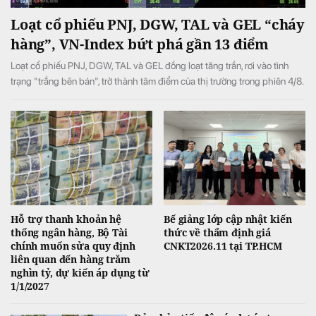
Loạt cổ phiếu PNJ, DGW, TAL và GEL “cháy
hàng”, VN-Index bứt phá gần 13 điểm
Loạt cổ phiếu PNJ, DGW, TAL và GEL đồng loạt tăng trần, rơi vào tình
trạng "trắng bên bán", trở thành tâm điểm của thị trường trong phiên 4/8.
Hỗ trợ thanh khoản hệ
Bế giảng lớp cập nhật kiến
thống ngân hàng, Bộ Tài
thức về thẩm định giá
chính muốn sửa quy định
CNKT2026.11 tại TP.HCM
liên quan đến hàng trăm
nghìn tỷ, dự kiến áp dụng từ
1/1/2027