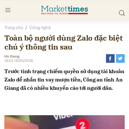
Trang chủ
Công nghệ
bình luận
Toàn bộ người dùng Zalo đặc biệt
chú ý thông tin sau
Hà Giang
16:02 15/05/2026
Trước tình trạng chiếm quyền sử dụng tài khoản
Zalo để nhắn tin vay mượn tiền, Công an tỉnh An
Hủy
G
Giang đã có nhiều khuyến cáo tới người dân.