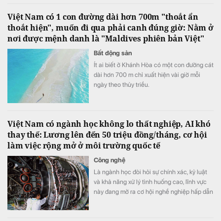
Việt Nam có 1 con đường dài hơn 700m "thoắt ẩn
thoắt hiện", muốn đi qua phải canh đúng giờ: Nằm ở
nơi được mệnh danh là "Maldives phiên bản Việt"
Bất động sản
Ít ai biết ở Khánh Hòa có một con đường cát
dài hơn 700 m chỉ xuất hiện vài giờ mỗi
ngày theo thủy triều.
Việt Nam có ngành học không lo thất nghiệp, AI khó
thay thế: Lương lên đến 50 triệu đồng/tháng, cơ hội
làm việc rộng mở ở môi trường quốc tế
Công nghệ
Là ngành học đòi hỏi sự chính xác, kỷ luật
và khả năng xử lý tình huống cao, lĩnh vực
này đang mở ra cơ hội nghề nghiệp hấp dẫn
trong bối cảnh nhiều doanh nghiệp thiếu
hụt nhân lực kỹ thuật chất lượng cao.