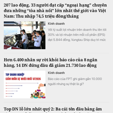
207 lao động, 33 người đạt cấp “ngoại hạng” chuyên
đưa những “tòa nhà nổi” lớn nhất thế giới vào Việt
Nam: Thu nhập 74,5 triệu đồng/tháng
Kinh doanh
Với tỷ suất lợi nhuận trên doanh thu lên tới
30% và lợi nhuận trên mỗi cổ phần (EPS)
đạt 5.844 đồng, Vungtau Ship duy trì mức
trả cổ tức trên 30%/năm
Hơn 6.400 nhân sự rời khỏi báo cáo của 8 ngân
hàng, 14 DN đứng đầu đã giảm 21.730 lao động
Kinh doanh
Báo cáo của FPT ghi giảm gần 10.000
người nhưng sự thật là gì?
Top DN lỗ lớn nhất quý 2: Ba cái tên đầu bảng âm