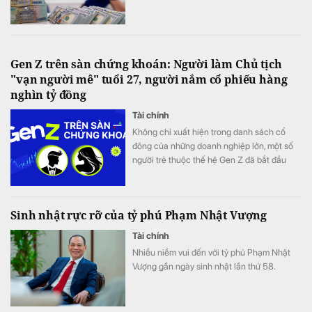
Gen Z trên sàn chứng khoán: Người làm Chủ tịch
"vạn người mê" tuổi 27, người nắm cổ phiếu hàng
nghìn tỷ đồng
Tài chính
Không chỉ xuất hiện trong danh sách cổ
đông của những doanh nghiệp lớn, một số
người trẻ thuộc thế hệ Gen Z đã bắt đầu
bước vào Hội đồng quản trị, đảm nhiệm vị trí
điều hành.
Sinh nhật rực rỡ của tỷ phú Phạm Nhật Vượng
Tài chính
Nhiều niềm vui đến với tỷ phú Phạm Nhật
Vượng gần ngày sinh nhật lần thứ 58.