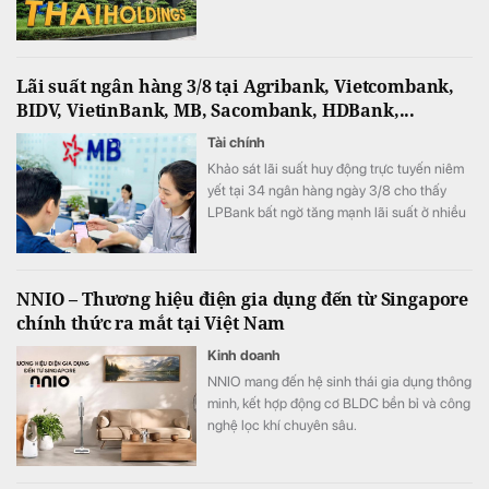
Lãi suất ngân hàng 3/8 tại Agribank, Vietcombank,
BIDV, VietinBank, MB, Sacombank, HDBank,...
Tài chính
Khảo sát lãi suất huy động trực tuyến niêm
yết tại 34 ngân hàng ngày 3/8 cho thấy
LPBank bất ngờ tăng mạnh lãi suất ở nhiều
kỳ hạn, ACB vẫn giữ vị trí dẫn đầu thị trường
với lãi suất 7,8%/năm.
NNIO – Thương hiệu điện gia dụng đến từ Singapore
chính thức ra mắt tại Việt Nam
Kinh doanh
NNIO mang đến hệ sinh thái gia dụng thông
minh, kết hợp động cơ BLDC bền bỉ và công
nghệ lọc khí chuyên sâu.