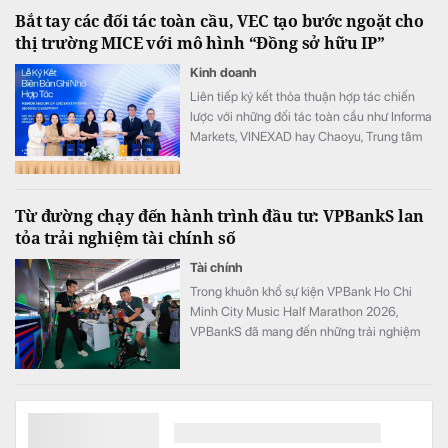
Bắt tay các đối tác toàn cầu, VEC tạo bước ngoặt cho
thị trường MICE với mô hình “Đồng sở hữu IP”
Kinh doanh
Liên tiếp ký kết thỏa thuận hợp tác chiến
lược với những đối tác toàn cầu như Informa
Markets, VINEXAD hay Chaoyu, Trung tâm
Triển lãm Việt Nam (VEC) vừa tạo ra bước
ngoặt cho thị trường MICE (hội nghị, triển
lãm, sự kiện).
Từ đường chạy đến hành trình đầu tư: VPBankS lan
tỏa trải nghiệm tài chính số
Tài chính
Trong khuôn khổ sự kiện VPBank Ho Chi
Minh City Music Half Marathon 2026,
VPBankS đã mang đến những trải nghiệm
đầu tư gần gũi thông qua chuỗi hoạt động
giải trí hấp dẫn và cơ hội khám phá nền
tảng dịch vụ đầu tư số hiện đại – NEO
Invest.