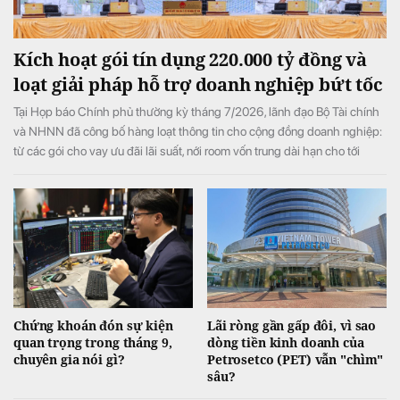
Kích hoạt gói tín dụng 220.000 tỷ đồng và
loạt giải pháp hỗ trợ doanh nghiệp bứt tốc
Tại Họp báo Chính phủ thường kỳ tháng 7/2026, lãnh đạo Bộ Tài chính
và NHNN đã công bố hàng loạt thông tin cho cộng đồng doanh nghiệp:
từ các gói cho vay ưu đãi lãi suất, nới room vốn trung dài hạn cho tới
chính sách gia hạn thuế, tiền thuê đất, tạo đà bứt phá cho toàn nền kinh
tế.
Chứng khoán đón sự kiện
Lãi ròng gần gấp đôi, vì sao
quan trọng trong tháng 9,
dòng tiền kinh doanh của
chuyên gia nói gì?
Petrosetco (PET) vẫn "chìm"
sâu?