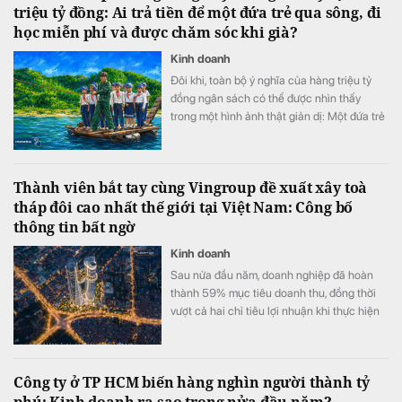
triệu tỷ đồng: Ai trả tiền để một đứa trẻ qua sông, đi
học miễn phí và được chăm sóc khi già?
Kinh doanh
Đôi khi, toàn bộ ý nghĩa của hàng triệu tỷ
đồng ngân sách có thể được nhìn thấy
trong một hình ảnh thật giản dị: Một đứa trẻ
khoác cặp, bình thản bước qua dòng nước
xiết.
Thành viên bắt tay cùng Vingroup đề xuất xây toà
tháp đôi cao nhất thế giới tại Việt Nam: Công bố
thông tin bất ngờ
Kinh doanh
Sau nửa đầu năm, doanh nghiệp đã hoàn
thành 59% mục tiêu doanh thu, đồng thời
vượt cả hai chỉ tiêu lợi nhuận khi thực hiện
105% kế hoạch lợi nhuận trước thuế và
111% kế hoạch lợi nhuận sau thuế.
Công ty ở TP HCM biến hàng nghìn người thành tỷ