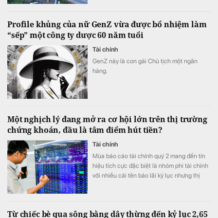
Profile khủng của nữ GenZ vừa được bổ nhiệm làm
“sếp” một công ty dược 60 năm tuổi
Tài chính
GenZ này là con gái Chủ tịch một ngân
hàng.
Một nghịch lý đang mở ra cơ hội lớn trên thị trường
chứng khoán, đầu là tâm điểm hút tiền?
Tài chính
Mùa báo cáo tài chính quý 2 mang đến tín
hiệu tích cực đặc biệt là nhóm phi tài chính
với nhiều cái tên báo lãi kỷ lục nhưng thị
trường có vẻ chưa phản ánh đầy đủ tốc độ
tăng trưởng lợi nhuận.
Từ chiếc bè qua sông bằng dây thừng đến kỷ lục 2,65