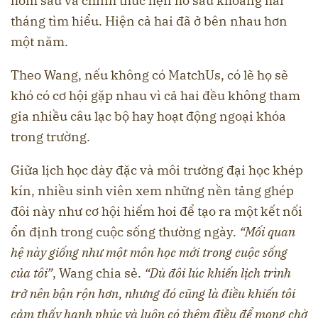
hôm sau và chính thức hẹn hò sau khoảng hai
tháng tìm hiểu. Hiện cả hai đã ở bên nhau hơn
một năm.
Theo Wang, nếu không có MatchUs, có lẽ họ sẽ
khó có cơ hội gặp nhau vì cả hai đều không tham
gia nhiều câu lạc bộ hay hoạt động ngoại khóa
trong trường.
Giữa lịch học dày đặc và môi trường đại học khép
kín, nhiều sinh viên xem những nền tảng ghép
đôi này như cơ hội hiếm hoi để tạo ra một kết nối
ổn định trong cuộc sống thường ngày.
“Mối quan
hệ này giống như một môn học mới trong cuộc sống
của tôi”
, Wang chia sẻ.
“Dù đôi lúc khiến lịch trình
trở nên bận rộn hơn, nhưng đó cũng là điều khiến tôi
cảm thấy hạnh phúc và luôn có thêm điều để mong chờ