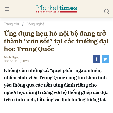
Trang chủ
Công nghệ
bình luận
Ứng dụng hẹn hò nội bộ đang trở
thành “cơn sốt” tại các trường đại
học Trung Quốc
Minh Ngọc
06:15 19/05/2026
Không còn những cú “quẹt phải” ngẫu nhiên,
Hủy
G
nhiều sinh viên Trung Quốc đang tìm kiếm tình
yêu thông qua các nền tảng dành riêng cho
người học cùng trường với hệ thống ghép đôi dựa
trên tính cách, lối sống và định hướng tương lai.