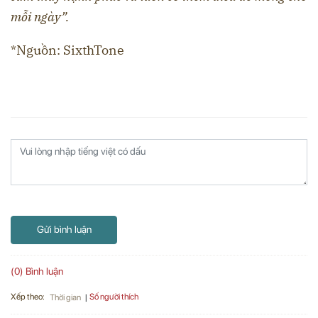
mỗi ngày”.
*Nguồn: SixthTone
Gửi bình luận
(0) Bình luận
Xếp theo:
Số người thích
Thời gian