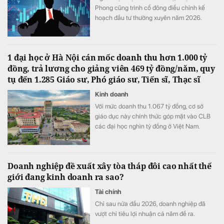
Phong cũng trình cổ đông điều chỉnh kế
hoạch đầu tư thường xuyên năm 2026.
1 đại học ở Hà Nội cán mốc doanh thu hơn 1.000 tỷ
đồng, trả lương cho giảng viên 469 tỷ đồng/năm, quy
tụ đến 1.285 Giáo sư, Phó giáo sư, Tiến sĩ, Thạc sĩ
Kinh doanh
Với mức doanh thu 1.067 tỷ đồng, cơ sở
giáo dục này chính thức góp mặt vào CLB
các đại học nghìn tỷ đồng ở Việt Nam.
Doanh nghiệp đề xuất xây tòa tháp đôi cao nhất thế
giới đang kinh doanh ra sao?
Tài chính
Chỉ sau nửa đầu 2026, doanh nghiệp đã
vượt chỉ tiêu lợi nhuận cả năm đề ra.