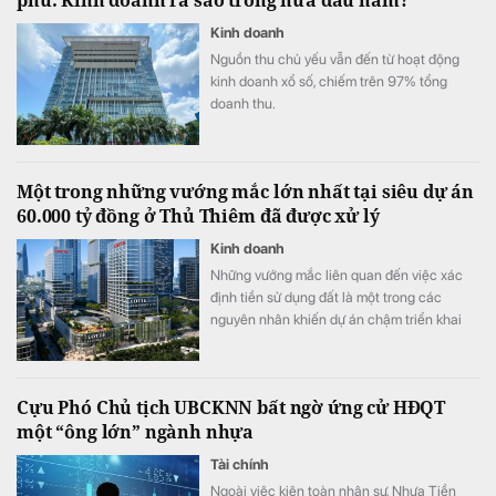
phú: Kinh doanh ra sao trong nửa đầu năm?
Kinh doanh
Nguồn thu chủ yếu vẫn đến từ hoạt động
kinh doanh xổ số, chiếm trên 97% tổng
doanh thu.
Một trong những vướng mắc lớn nhất tại siêu dự án
60.000 tỷ đồng ở Thủ Thiêm đã được xử lý
Kinh doanh
Những vướng mắc liên quan đến việc xác
định tiền sử dụng đất là một trong các
nguyên nhân khiến dự án chậm triển khai
dù đã động thổ từ tháng 9/2022.
Cựu Phó Chủ tịch UBCKNN bất ngờ ứng cử HĐQT
một “ông lớn” ngành nhựa
Tài chính
Ngoài việc kiện toàn nhân sự, Nhựa Tiền