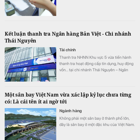
Kết luận thanh tra Ngân hàng Bản Việt - Chi nhánh
Thái Nguyên
Tài chính
Thanh tra NHNN Khu vực 5 vừa tiến hành
thanh tra hoạt động cấp tín dụng, huy động
vốn... tại chi nhánh Thái Nguyên – Ngân
hàng TMCP Bản Việt.
Một sân bay Việt Nam vừa xác lập kỷ lục chưa từng
có: Là cái tên ít ai ngờ tới
Ngành hàng
Không phải một sân bay ở thành phố lớn,
đây là sân bay ở một đặc khu của Việt Nam.