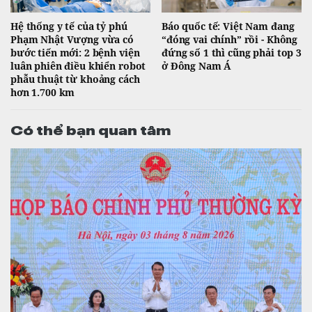
Hệ thống y tế của tỷ phú
Báo quốc tế: Việt Nam đang
Phạm Nhật Vượng vừa có
“đóng vai chính” rồi - Không
bước tiến mới: 2 bệnh viện
đứng số 1 thì cũng phải top 3
luân phiên điều khiển robot
ở Đông Nam Á
phẫu thuật từ khoảng cách
hơn 1.700 km
Có thể bạn quan tâm