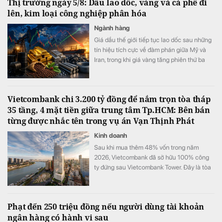
Thị trường ngày 5/8: Dầu lao dốc, vàng và cà phê đi
lên, kim loại công nghiệp phân hóa
Ngành hàng
Giá dầu thế giới tiếp tục lao dốc sau những
tín hiệu tích cực về đàm phán giữa Mỹ và
Iran, trong khi giá vàng tăng phiên thứ ba
liên tiếp nhờ đồng USD suy yếu và kỳ vọng
Fed giảm áp lực tăng lãi suất. Thị trường
thép, quặng sắt, cao su và khí đốt tự nhiên
Vietcombank chi 3.200 tỷ đồng để nắm trọn tòa tháp
ghi nhận diễn biến phân hóa trước những
35 tầng, 4 mặt tiền giữa trung tâm Tp.HCM: Bên bán
yếu tố cung - cầu và rủi ro địa chính trị.
từng được nhắc tên trong vụ án Vạn Thịnh Phát
Kinh doanh
Sau khi mua thêm 48% vốn trong năm
2026, Vietcombank đã sở hữu 100% công
ty đứng sau Vietcombank Tower. Đây là tòa
nhà văn phòng hạng A+ cao 35 tầng, có 4
mặt tiền và tầm nhìn hướng sang khu đô thị
Thủ Thiêm của TP.HCM
Phạt đến 250 triệu đồng nếu người dùng tài khoản
ngân hàng có hành vi sau