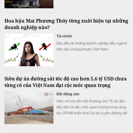
động thêm 150 tỷ đồng.
Hoa hậu Mai Phương Thúy từng xuất hiện tại những
doanh nghiệp nào?
Tài chính
Đây đều là những doanh nghiệp đầu ngành
trên sàn chứng khoán Việt Nam.
Siêu dự án đường sắt tốc độ cao hơn 5,6 tỷ USD chưa
từng có của Việt Nam đạt cộc mốc quan trọng
Bất động sản
Việc chi trả tiền bồi thường cho 15 hộ dân
đầu tiên là dấu mốc quan trọng trong công
tác GPMB triển khai Dự án tuyến đường sắt
tốc độ cao Hà Nội - Quảng Ninh theo kế
hoạch.