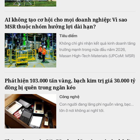
AI không tạo cơ hội cho mọi doanh nghiệp: Vì sao
MSR thuộc nhóm hưởng lợi dài hạn?
Tiêu điểm
Không chỉ ghi nhận kết quả kinh doanh tăng
trưởng mạnh trong nửa đầu năm 2026,
Masan High-Tech Materials (UPCoM: MSR)
còn đang hưởng lợi từ một sự thay đổi mang
tính cấu trúc của thị trường vật liệu.
Phát hiện 103.000 tấn vàng, bạch kim trị giá 30.000 tỷ
đồng bị quên trong ngăn kéo
Công nghệ
Con người đang lãng phí nguồn vàng, bạc...
lớn ở nơi không ai nghĩ tới.