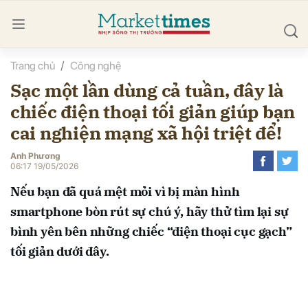
Trang chủ
Công nghệ
bình luận
Sạc một lần dùng cả tuần, đây là
chiếc điện thoại tối giản giúp bạn
cai nghiện mạng xã hội triệt để!
Anh Phương
06:17 19/05/2026
Nếu bạn đã quá mệt mỏi vì bị màn hình
Hủy
G
smartphone bòn rút sự chú ý, hãy thử tìm lại sự
bình yên bên những chiếc “điện thoại cục gạch”
tối giản dưới đây.