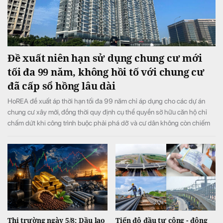
Đề xuất niên hạn sử dụng chung cư mới
tối đa 99 năm, không hồi tố với chung cư
đã cấp sổ hồng lâu dài
HoREA đề xuất áp thời hạn tối đa 99 năm chỉ áp dụng cho các dự án
chung cư xây mới, đồng thời quy định cụ thể quyền sở hữu căn hộ chỉ
chấm dứt khi công trình buộc phải phá dỡ và cư dân không còn chiếm
hữu, sử dụng.
Thị trường ngày 5/8: Dầu lao
Tiến độ đầu tư công - động