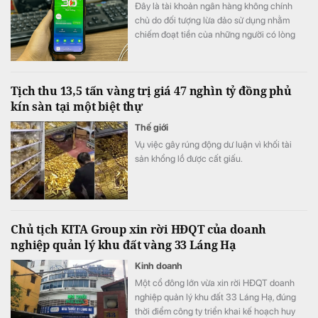
Đây là tài khoản ngân hàng không chính
chủ do đối tượng lừa đảo sử dụng nhằm
chiếm đoạt tiền của những người có lòng
hảo tâm.
Tịch thu 13,5 tấn vàng trị giá 47 nghìn tỷ đồng phủ
kín sàn tại một biệt thự
Thế giới
Vụ việc gây rúng động dư luận vì khối tài
sản khổng lồ được cất giấu.
Chủ tịch KITA Group xin rời HĐQT của doanh
nghiệp quản lý khu đất vàng 33 Láng Hạ
Kinh doanh
Một cổ đông lớn vừa xin rời HĐQT doanh
nghiệp quản lý khu đất 33 Láng Hạ, đúng
thời điểm công ty triển khai kế hoạch huy