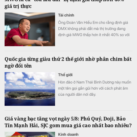
giá trị thực
Tài chính
Ông Đoàn Văn Hiểu Em cho rằng định giá
DMX không phải đắt mà thị trường đang
định giá MWG thấp hơn ít nhất 40% so với
giá trị thật mà MWG xứng đáng đạt được.
Quốc gia từng giàu thứ 2 thế giới nhờ phân chim bất
ngờ đổi tên
Thế giới
Hòn đảo ở Nam Thái Bình Dương này muốn
một tên gọi gần gũi hơn với cách phát âm
của người dân nơi đây.
Giá vàng bạc tăng vọt ngày 5/8: Phú Quý, Doji, Bảo
Tín Mạnh Hải, SJC gom mua giá cao nhất bao nhiêu?
Kinh doanh