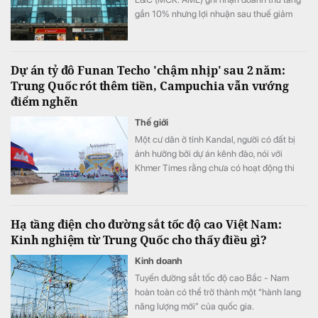
gần 10% nhưng lợi nhuận sau thuế giảm
hơn 36% so với cùng kỳ. Chi phí tài chính,
đặc biệt là chi phí lãi vay tiếp tục gia tăng
đã bào mòn đáng kể kết quả kinh doanh
Dự án tỷ đô Funan Techo 'chậm nhịp' sau 2 năm:
của doanh nghiệp.
Trung Quốc rót thêm tiền, Campuchia vẫn vướng
điểm nghẽn
Thế giới
Một cư dân ở tỉnh Kandal, người có đất bị
ảnh hưởng bởi dự án kênh đào, nói với
Khmer Times rằng chưa có hoạt động thi
công nào bắt đầu ở khu vực của bà.
Hạ tầng điện cho đường sắt tốc độ cao Việt Nam:
Kinh nghiệm từ Trung Quốc cho thấy điều gì?
Kinh doanh
Tuyến đường sắt tốc độ cao Bắc - Nam
hoàn toàn có thể trở thành một “hành lang
năng lượng mới” của quốc gia.