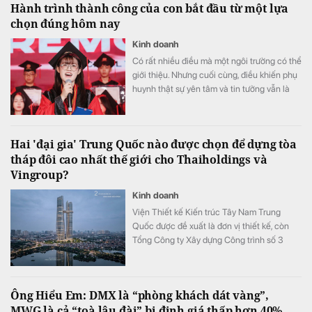
Hành trình thành công của con bắt đầu từ một lựa
chọn đúng hôm nay
Kinh doanh
Có rất nhiều điều mà một ngôi trường có thể
giới thiệu. Nhưng cuối cùng, điều khiến phụ
huynh thật sự yên tâm và tin tưởng vẫn là
những trải nghiệm của chính các gia đình
đã và đang đồng hành cùng VAS.
Hai 'đại gia' Trung Quốc nào được chọn để dựng tòa
tháp đôi cao nhất thế giới cho Thaiholdings và
Vingroup?
Kinh doanh
Viện Thiết kế Kiến trúc Tây Nam Trung
Quốc được đề xuất là đơn vị thiết kế, còn
Tổng Công ty Xây dựng Công trình số 3
Trung Quốc (CSCEC3) là tổng thầu thi
công.
Ông Hiểu Em: DMX là “phòng khách dát vàng”,
MWG là cả “toà lâu đài” bị định giá thấp hơn 40%