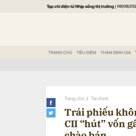
Tạp chí điện tử Nhịp sống thị trường
|
06/08/20
Gửi 
TRANG CHỦ
TIÊU ĐIỂM
THẨM ĐỊNH GIÁ
Trang chủ
Tài chính
Trái phiếu khô
CII “hút” vốn g
chào bán