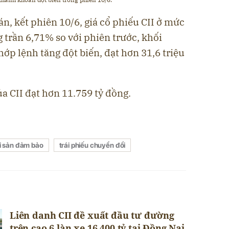
n, kết phiên 10/6, giá cổ phiếu CII ở mức
 trần 6,71% so với phiên trước, khối
hớp lệnh tăng đột biến, đạt hơn 31,6 triệu
ủa CII đạt hơn 11.759 tỷ đồng.
i sản đảm bảo
trái phiếu chuyển đổi
Liên danh CII đề xuất đầu tư đường
trên cao 6 làn xe 16.400 tỷ tại Đồng Nai