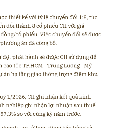
ợc thiết kế với tỷ lệ chuyển đổi 1:8, tức
n đổi thành 8 cổ phiếu CII với giá
 đồng/cổ phiếu. Việc chuyển đổi sẽ được
 phương án đã công bố.
ừ đợt phát hành sẽ được CII sử dụng để
n cao tốc TP.HCM - Trung Lương - Mỹ
 án hạ tầng giao thông trọng điểm khu
uý 1/2026, CII ghi nhận kết quả kinh
h nghiệp ghi nhận lợi nhuận sau thuế
” 57,3% so với cùng kỳ năm trước.
y, doanh thu từ hoạt động bán hàng và