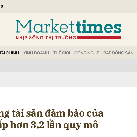
26
bình luận
TÀI CHÍNH
KINH DOANH
THẾ GIỚI
CÔNG NGHỆ
BẤT ĐỘNG SẢN
Hủy
G
ng tài sản đảm bảo của
ấp hơn 3,2 lần quy mô