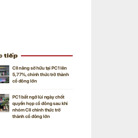
 tiếp
CII nâng sở hữu tại PC1 lên
5,77%, chính thức trở thành
cổ đông lớn
PC1 bất ngờ lùi ngày chốt
quyền họp cổ đông sau khi
nhóm CII chính thức trở
thành cổ đông lớn