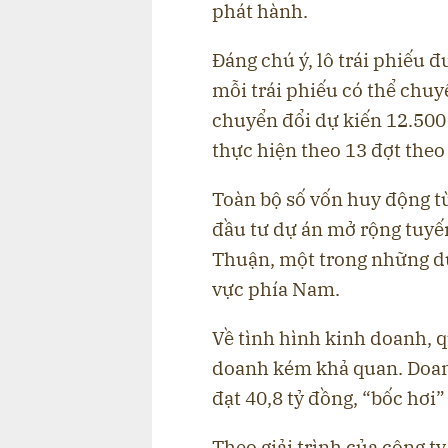
phát hành.
Đáng chú ý, lô trái phiếu đư
mỗi trái phiếu có thể chuyể
chuyển đổi dự kiến 12.500
thực hiện theo 13 đợt theo
Toàn bộ số vốn huy động t
đầu tư dự án mở rộng tuyế
Thuận, một trong những dự
vực phía Nam.
Về tình hình kinh doanh, q
doanh kém khả quan. Doan
đạt 40,8 tỷ đồng, “bốc hơi
Theo giải trình của công t