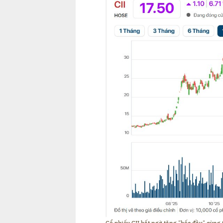
Cổ phiếu CII bất ngờ tăng "bốc đầu" cùng