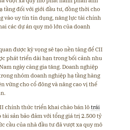
ua vượt xa quy mô phát hành phản ánh
 tầng đối với giới đầu tư, đồng thời cho
g vào uy tín tín dụng, năng lực tài chính
hai các dự án quy mô lớn của doanh
uan được kỳ vọng sẽ tạo nền tảng để CII
ược phát triển dài hạn trong bối cảnh nhu
t Nam ngày càng gia tăng. Doanh nghiệp
hế trong nhóm doanh nghiệp hạ tầng hàng
bền vững cho cổ đông và nâng cao vị thế
án.
II chính thức triển khai chào bán lô
trái
tài sản bảo đảm với tổng giá trị 2.500 tỷ
ức cầu của nhà đầu tư đã vượt xa quy mô