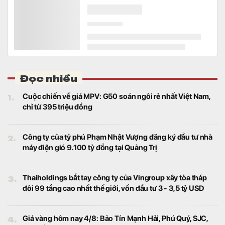
Đọc nhiều
1.
Cuộc chiến về giá MPV: G50 soán ngôi rẻ nhất Việt Nam,
chỉ từ 395 triệu đồng
2.
Công ty của tỷ phú Phạm Nhật Vượng đăng ký đầu tư nhà
máy điện gió 9.100 tỷ đồng tại Quảng Trị
3.
Thaiholdings bắt tay công ty của Vingroup xây tòa tháp
đôi 99 tầng cao nhất thế giới, vốn đầu tư 3 - 3,5 tỷ USD
4.
Giá vàng hôm nay 4/8: Bảo Tín Mạnh Hải, Phú Quý, SJC,