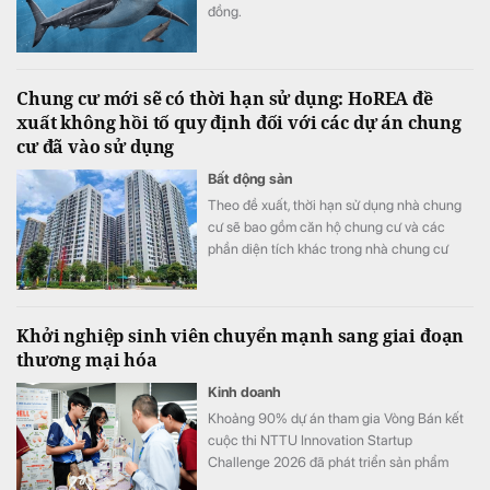
đồng.
Chung cư mới sẽ có thời hạn sử dụng: HoREA đề
xuất không hồi tố quy định đối với các dự án chung
cư đã vào sử dụng
Bất động sản
Theo đề xuất, thời hạn sử dụng nhà chung
cư sẽ bao gồm căn hộ chung cư và các
phần diện tích khác trong nhà chung cư
như khu thương mại, dịch vụ, văn phòng,
officetel, condotel… theo niên hạn của công
trình xây dựng.
Khởi nghiệp sinh viên chuyển mạnh sang giai đoạn
thương mại hóa
Kinh doanh
Khoảng 90% dự án tham gia Vòng Bán kết
cuộc thi NTTU Innovation Startup
Challenge 2026 đã phát triển sản phẩm
mẫu và tiến hành kiểm chứng với người