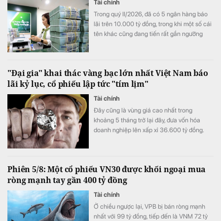
Tài chính
Trong quý II/2026, đã có 5 ngân hàng báo
lãi trên 10.000 tỷ đồng, trong khi một số cái
tên khác cũng đang tiến rất gần ngưỡng
này, mở ra một "kỷ nguyên 10.000 tỷ đồng
mỗi quý" của ngành ngân hàng.
"Đại gia" khai thác vàng bạc lớn nhất Việt Nam báo
lãi kỷ lục, cổ phiếu lập tức "tím lịm"
Tài chính
Đây cũng là vùng giá cao nhất trong
khoảng 5 tháng trở lại đây, đưa vốn hóa
doanh nghiệp lên xấp xỉ 36.600 tỷ đồng.
Phiên 5/8: Một cổ phiếu VN30 được khối ngoại mua
ròng mạnh tay gần 400 tỷ đồng
Tài chính
Ở chiều ngược lại, VPB bị bán ròng mạnh
nhất với 99 tỷ đồng, tiếp đến là VNM 72 tỷ