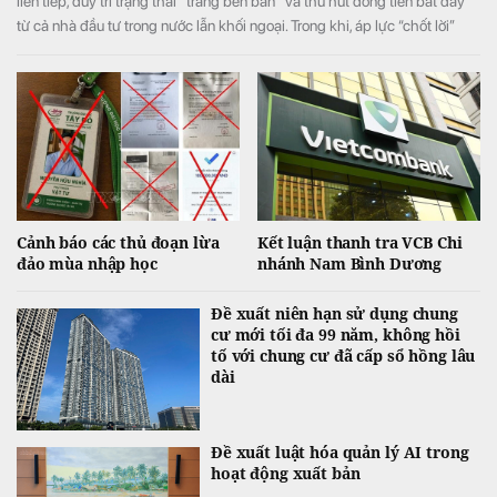
liên tiếp, duy trì trạng thái "trắng bên bán" và thu hút dòng tiền bắt đáy
từ cả nhà đầu tư trong nước lẫn khối ngoại. Trong khi, áp lực “chốt lời”
ngắn hạn lớn ở phiên chiều khiến VN-Index đảo chiều giảm điểm.
Cảnh báo các thủ đoạn lừa
Kết luận thanh tra VCB Chi
đảo mùa nhập học
nhánh Nam Bình Dương
Đề xuất niên hạn sử dụng chung
cư mới tối đa 99 năm, không hồi
tố với chung cư đã cấp sổ hồng lâu
dài
Đề xuất luật hóa quản lý AI trong
hoạt động xuất bản