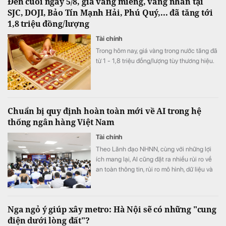
Đến cuối ngày 5/8, giá vàng miếng, vàng nhẫn tại
các đơn vị sự nghiệp.
SJC, DOJI, Bảo Tín Mạnh Hải, Phú Quý,... đã tăng tới
1,8 triệu đồng/lượng
Tài chính
Trong hôm nay, giá vàng trong nước tăng đã
từ 1 - 1,8 triệu đồng/lượng tùy thương hiệu.
Chuẩn bị quy định hoàn toàn mới về AI trong hệ
thống ngân hàng Việt Nam
Tài chính
Theo Lãnh đạo NHNN, cùng với những lợi
ích mang lại, AI cũng đặt ra nhiều rủi ro về
an toàn thông tin, rủi ro mô hình, dữ liệu và
trách nhiệm trong quá trình ra quyết định
Nga ngỏ ý giúp xây metro: Hà Nội sẽ có những "cung
điện dưới lòng đất"?