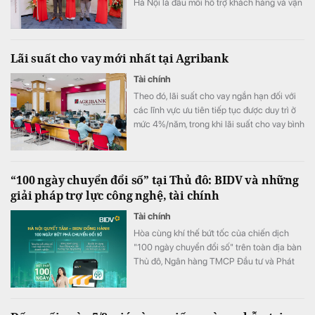
Hà Nội là đầu mối hỗ trợ khách hàng và vận
hành kinh doanh, góp phần nâng cao năng
lực phục vụ các cơ sở y tế tại khu vực miền
Bắc.
Lãi suất cho vay mới nhất tại Agribank
Tài chính
Theo đó, lãi suất cho vay ngắn hạn đối với
các lĩnh vực ưu tiên tiếp tục được duy trì ở
mức 4%/năm, trong khi lãi suất cho vay bình
quân giảm xuống 8,51%/năm.
“100 ngày chuyển đổi số” tại Thủ đô: BIDV và những
giải pháp trợ lực công nghệ, tài chính
Tài chính
Hòa cùng khí thế bứt tốc của chiến dịch
"100 ngày chuyển đổi số" trên toàn địa bàn
Thủ đô, Ngân hàng TMCP Đầu tư và Phát
triển Việt Nam (BIDV) triển khai chương
trình hỗ trợ chuyển đổi số và tín dụng quy
mô lớn cho doanh nghiệp, hộ kinh doanh và