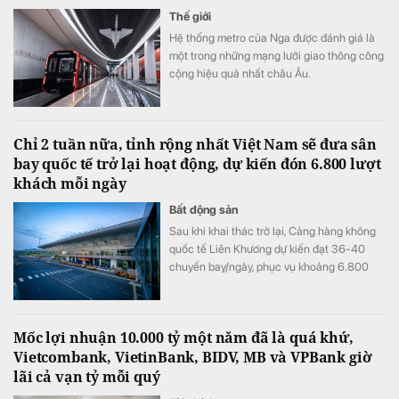
Thế giới
Hệ thống metro của Nga được đánh giá là
một trong những mạng lưới giao thông công
cộng hiệu quả nhất châu Âu.
Chỉ 2 tuần nữa, tỉnh rộng nhất Việt Nam sẽ đưa sân
bay quốc tế trở lại hoạt động, dự kiến đón 6.800 lượt
khách mỗi ngày
Bất động sản
Sau khi khai thác trở lại, Cảng hàng không
quốc tế Liên Khương dự kiến đạt 36-40
chuyến bay/ngày, phục vụ khoảng 6.800
lượt khách/ngày.
Mốc lợi nhuận 10.000 tỷ một năm đã là quá khứ,
Vietcombank, VietinBank, BIDV, MB và VPBank giờ
lãi cả vạn tỷ mỗi quý