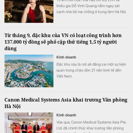
thiếu gia Đỗ Vinh Quang nằm ngay sát
cạnh nhà bố mẹ chồng ở trung tâm Hà Nội.
Từ tháng 9, đặc khu của VN có loạt công trình hơn
137.000 tỷ đồng sẽ phổ cập thứ tiếng 1,5 tỷ người
dùng
Kinh doanh
Đặc khu này là nơi sẽ đăng cai một sự kiện
quan trọng chào đón 21 nền kinh tế đến
Việt Nam.
Canon Medical Systems Asia khai trương Văn phòng
Hà Nội
Kinh doanh
Vừa qua, Canon Medical Systems Asia Pte.
Ltd. đã chính thức khai trương Văn phòng