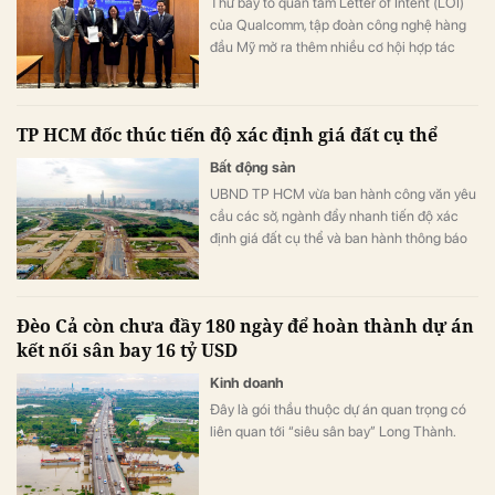
Thư bày tỏ quan tâm Letter of Intent (LOI)
của Qualcomm, tập đoàn công nghệ hàng
đầu Mỹ mở ra thêm nhiều cơ hội hợp tác
cho Trung tâm Tài chính Quốc tế Việt Nam
tại TP.HCM.
TP HCM đốc thúc tiến độ xác định giá đất cụ thể
Bất động sản
UBND TP HCM vừa ban hành công văn yêu
cầu các sở, ngành đẩy nhanh tiến độ xác
định giá đất cụ thể và ban hành thông báo
thu tiền sử dụng đất, tiền thuê đất đối với
các dự án đủ điều kiện nhằm hoàn thành
chỉ tiêu thu ngân sách từ đất năm 2026.
Đèo Cả còn chưa đầy 180 ngày để hoàn thành dự án
kết nối sân bay 16 tỷ USD
Kinh doanh
Đây là gói thầu thuộc dự án quan trọng có
liên quan tới “siêu sân bay” Long Thành.