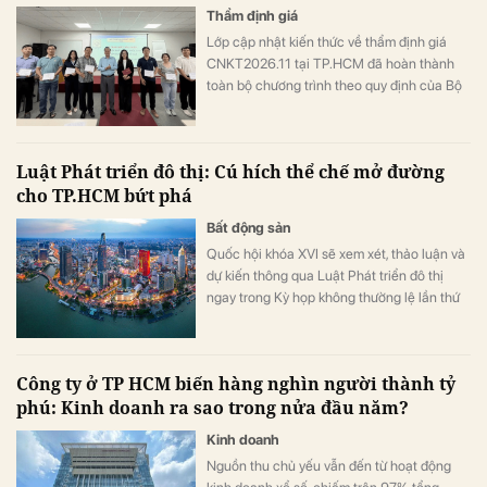
Thẩm định giá
Lớp cập nhật kiến thức về thẩm định giá
CNKT2026.11 tại TP.HCM đã hoàn thành
toàn bộ chương trình theo quy định của Bộ
Tài chính. Hầu hết học viên đủ điều kiện
được cấp Giấy chứng nhận hoàn thành
khóa học.
Luật Phát triển đô thị: Cú hích thể chế mở đường
cho TP.HCM bứt phá
Bất động sản
Quốc hội khóa XVI sẽ xem xét, thảo luận và
dự kiến thông qua Luật Phát triển đô thị
ngay trong Kỳ họp không thường lệ lần thứ
nhất diễn ra từ ngày 3-24/8. Được kỳ vọng
là đạo luật mang tính đột phá về thể chế,
Luật không chỉ tạo nền tảng pháp lý mới
Công ty ở TP HCM biến hàng nghìn người thành tỷ
cho TP.HCM mà còn mở ra dư địa phát triển
phú: Kinh doanh ra sao trong nửa đầu năm?
cho các đô thị trên cả nước trong giai đoạn
mới.
Kinh doanh
Nguồn thu chủ yếu vẫn đến từ hoạt động