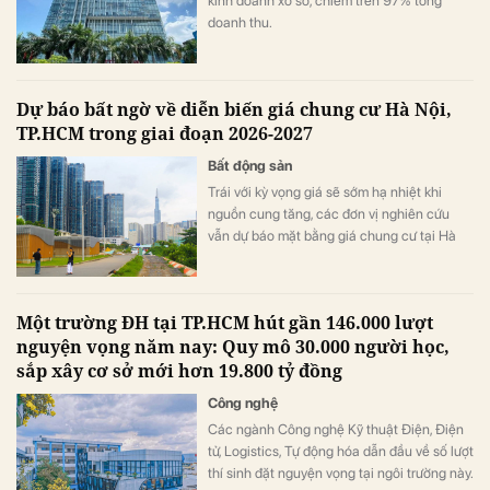
kinh doanh xổ số, chiếm trên 97% tổng
doanh thu.
Dự báo bất ngờ về diễn biến giá chung cư Hà Nội,
TP.HCM trong giai đoạn 2026-2027
Bất động sản
Trái với kỳ vọng giá sẽ sớm hạ nhiệt khi
nguồn cung tăng, các đơn vị nghiên cứu
vẫn dự báo mặt bằng giá chung cư tại Hà
Nội và TP.HCM tiếp tục đi lên trong giai
đoạn 2026-2027, dù tốc độ tăng sẽ chậm
hơn trước.
Một trường ĐH tại TP.HCM hút gần 146.000 lượt
nguyện vọng năm nay: Quy mô 30.000 người học,
sắp xây cơ sở mới hơn 19.800 tỷ đồng
Công nghệ
Các ngành Công nghệ Kỹ thuật Điện, Điện
tử, Logistics, Tự động hóa dẫn đầu về số lượt
thí sinh đặt nguyện vọng tại ngôi trường này.