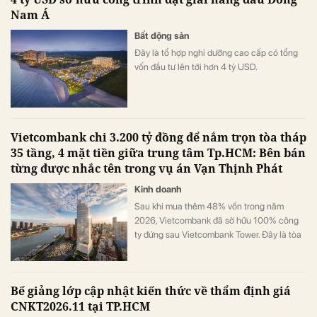
Nam Á
Bất động sản
Đây là tổ hợp nghỉ dưỡng cao cấp có tổng
vốn đầu tư lên tới hơn 4 tỷ USD.
Vietcombank chi 3.200 tỷ đồng để nắm trọn tòa tháp
35 tầng, 4 mặt tiền giữa trung tâm Tp.HCM: Bên bán
từng được nhắc tên trong vụ án Vạn Thịnh Phát
Kinh doanh
Sau khi mua thêm 48% vốn trong năm
2026, Vietcombank đã sở hữu 100% công
ty đứng sau Vietcombank Tower. Đây là tòa
nhà văn phòng hạng A+ cao 35 tầng, có 4
mặt tiền và tầm nhìn hướng sang khu đô thị
Thủ Thiêm của TP.HCM
Bế giảng lớp cập nhật kiến thức về thẩm định giá
CNKT2026.11 tại TP.HCM