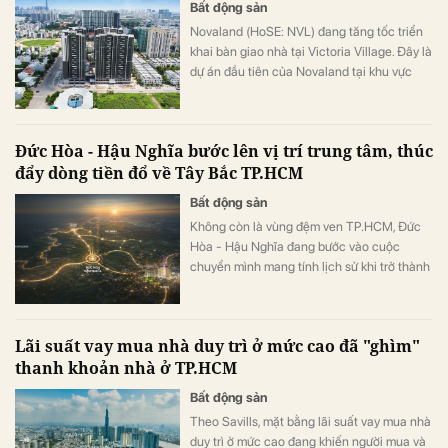
Bất động sản
Novaland (HoSE: NVL) đang tăng tốc triển
khai bàn giao nhà tại Victoria Village. Đây là
dự án đầu tiên của Novaland tại khu vực
trung tâm TP.HCM hoàn thành xây dựng và
bàn giao sau hơn ba năm nỗ lực phục hồi,
đánh dấu cột mốc quan trọng trong giai
Đức Hòa - Hậu Nghĩa bước lên vị trí trung tâm, thúc
đoạn phục hồi và phát triển bền vững của
đẩy dòng tiền đổ về Tây Bắc TP.HCM
doanh nghiệp.
Bất động sản
Không còn là vùng đệm ven TP.HCM, Đức
Hòa - Hậu Nghĩa đang bước vào cuộc
chuyển mình mang tính lịch sử khi trở thành
trung tâm hành chính mới của Tây Ninh,
đồng thời hưởng lợi từ mạng lưới hạ tầng
liên vùng ngày càng hoàn thiện. Khi khoảng
Lãi suất vay mua nhà duy trì ở mức cao đã "ghìm"
cách địa lý dần bị xóa nhòa, khu vực này
thanh khoản nhà ở TP.HCM
nhanh chóng “chuyển vai” thành cực tăng
trưởng mới của bất động sản phía Nam, với
Bất động sản
Vinhomes Green City ở vị trí đón đầu làn
Theo Savills, mặt bằng lãi suất vay mua nhà
sóng dịch chuyển dân cư và dòng vốn.
duy trì ở mức cao đang khiến người mua và