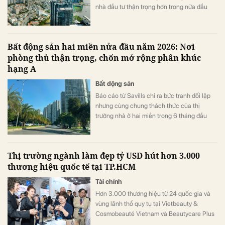
nhà đầu tư thận trọng hơn trong nửa đầu
năm 2026.
Bất động sản hai miền nửa đầu năm 2026: Nơi
phòng thủ thận trọng, chốn mở rộng phân khúc
hạng A
Bất động sản
Báo cáo từ Savills chỉ ra bức tranh đối lập
nhưng cùng chung thách thức của thị
trường nhà ở hai miền trong 6 tháng đầu
năm 2026. Nếu dòng tiền tại TP.HCM đang
thu mình về các dự án có pháp lý và hạ tầng
vững chắc, thì Hà Nội lại chứng kiến sự
Thị trường ngành làm đẹp tỷ USD hút hơn 3.000
bùng nổ của sản phẩm cao cấp và xu
thương hiệu quốc tế tại TP.HCM
hướng dạt về vùng ven tìm giá rẻ.
Tài chính
Hơn 3.000 thương hiệu từ 24 quốc gia và
vùng lãnh thổ quy tụ tại Vietbeauty &
Cosmobeauté Vietnam và Beautycare Plus
2026, phản ánh sức hút ngày càng lớn của