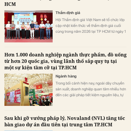
HCM
Thẩm định giá
Hội Thẩm định giá Việt Nam sẽ tổ chức lớp
cập nhật kiến thức về thẩm định giá cuối
cùng trong năm 2026 tại TP HCM từ ngày 1
- 3/8. Khóa học dành cho thẩm định viên về
giá nhằm đáp ứng điều kiện xét cấp phép
hành nghề năm 2027.
Hơn 1.000 doanh nghiệp ngành thực phẩm, đồ uống
từ hơn 20 quốc gia, vùng lãnh thổ sắp quy tụ tại
một sự kiện tầm cỡ tại TP.HCM
Ngành hàng
Trong bối cảnh hiện nay, ngoài dây chuyền
sản xuất, doanh nghiệp quan tâm nhiều hơn
đến các giải pháp tiết kiệm nguyên liệu, tự
động hóa sản xuất, cải tiến bao bì và giảm
tác động đến môi trường.
Sau khi gỡ vướng pháp lý, Novaland (NVL) tăng tốc
bàn giao dự án đầu tiên tại trung tâm TP.HCM