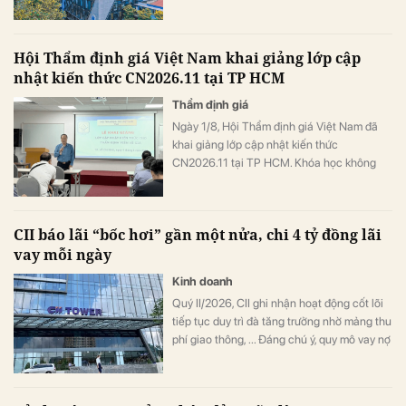
Hội Thẩm định giá Việt Nam khai giảng lớp cập
nhật kiến thức CN2026.11 tại TP HCM
Thẩm định giá
Ngày 1/8, Hội Thẩm định giá Việt Nam đã
khai giảng lớp cập nhật kiến thức
CN2026.11 tại TP HCM. Khóa học không
chỉ giúp học viên cập nhật quy định mới mà
còn tăng cường trao đổi các tình huống
thực tế, kỹ năng nghề nghiệp trong bối cảnh
CII báo lãi “bốc hơi” gần một nửa, chi 4 tỷ đồng lãi
chuyển đổi số.
vay mỗi ngày
Kinh doanh
Quý II/2026, CII ghi nhận hoạt động cốt lõi
tiếp tục duy trì đà tăng trưởng nhờ mảng thu
phí giao thông, ... Đáng chú ý, quy mô vay nợ
tiếp tục “phình to” lên gần 1 tỷ USD, kéo
theo áp lực chi phí lãi vay ở mức hơn 4 tỷ
đồng mỗi ngày