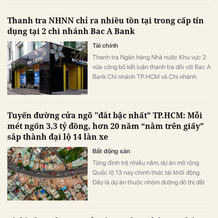
Thanh tra NHNN chỉ ra nhiều tồn tại trong cấp tín
dụng tại 2 chi nhánh Bac A Bank
Tài chính
Thanh tra Ngân hàng Nhà nước Khu vực 2
vừa công bố kết luận thanh tra đối với Bac A
Bank Chi nhánh TP.HCM và Chi nhánh
Phan Đăng Lưu, chỉ ra một số tồn tại trong
công tác thẩm định, cấp tín dụng, kiểm tra
và giám sát vốn vay, đồng thời yêu cầu hai
Tuyến đường cửa ngõ "đắt bậc nhất” TP.HCM: Mỗi
đơn vị khẩn trương khắc phục các vi phạm,
mét ngốn 3,3 tỷ đồng, hơn 20 năm “nằm trên giấy”
thiếu sót.
sắp thành đại lộ 14 làn xe
Bất động sản
Từng đình trệ nhiều năm, dự án mở rộng
Quốc lộ 13 nay chính thức tái khởi động.
Đây là dự án thuộc nhóm đường đô thị đắt
bậc nhất TP.HCM, do chi phí giải phóng mặt
bằng lớn.