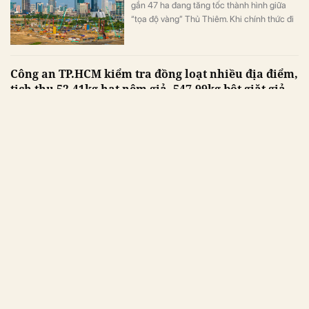
gần 47 ha đang tăng tốc thành hình giữa
“tọa độ vàng” Thủ Thiêm. Khi chính thức đi
vào vận hành, công trình sẽ tạo ra dòng
khách lớn cho hàng loạt bất động sản xung
quanh.
Công an TP.HCM kiểm tra đồng loạt nhiều địa điểm,
tịch thu 52,41kg hạt nêm giả, 547,99kg bột giặt giả,
bắt tạm giam 5 đối tượng liên quan
Ngành hàng
Công an TP.HCM vừa triệt phá một đường
dây sản xuất, buôn bán hàng giả là phụ gia
thực phẩm hoạt động liên tỉnh, thu giữ hơn 1
tấn nguyên liệu không rõ nguồn gốc cùng
hàng trăm kg thành phẩm giả các thương
hiệu nổi tiếng.
Ngắm 10 làn trượt nước dài hơn 1.000 m tạo nên kỷ
lục thế giới trong công viên có 10.000 cây dừa ở
TP.HCM
Bất động sản
Nằm ở trung tâm dự án 37.000 tỷ đồng
Blanca City, công viên giải trí 15ha đã đưa