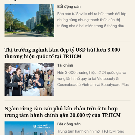
Bất động sản
Báo cáo từ Savills chỉ ra bức tranh đối lập
nhưng cùng chung thách thức của thị
trường nhà ở hai miền trong 6 tháng đầu
năm 2026. Nếu dòng tiền tại TP.HCM đang
thu mình về các dự án có pháp lý và hạ tầng
vững chắc, thì Hà Nội lại chứng kiến sự
Thị trường ngành làm đẹp tỷ USD hút hơn 3.000
bùng nổ của sản phẩm cao cấp và xu
thương hiệu quốc tế tại TP.HCM
hướng dạt về vùng ven tìm giá rẻ.
Tài chính
Hơn 3.000 thương hiệu từ 24 quốc gia và
vùng lãnh thổ quy tụ tại Vietbeauty &
Cosmobeauté Vietnam và Beautycare Plus
2026, phản ánh sức hút ngày càng lớn của
thị trường làm đẹp Việt Nam, đồng thời mở
rộng cơ hội đầu tư, giao thương và chuyển
Ngắm rừng cần cẩu phủ kín chân trời ở tổ hợp
giao công nghệ cho doanh nghiệp trong
trung tâm hành chính gần 30.000 tỷ của TP.HCM
ngành.
Bất động sản
Trung tâm hành chính mới TP.HCM rộng