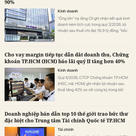
90%
Kinh doanh
“Ông lớn” hạ tầng CII ghi nhận kết quả kinh
doanh kém tích cực trong quý 2/2026, lợi
nhuận sau thuế chỉ đạt 16,9 tỷ đồng, “bốc
hơi” hơn 90% so với cùng kỳ năm trước.
Cho vay margin tiếp tục dẫn dắt doanh thu, Chứng
khoán TP.HCM (HCM) báo lãi quý II tăng hơn 40%
Kinh doanh
Quý II/2026, CTCP Chứng khoán TP.HCM
(HSC, mã: HCM) ghi nhận lợi nhuận sau
thuế tăng 42% so với cùng kỳ, trong bối
cảnh mảng cho vay ký quỹ tiếp tục là động
lực tăng trưởng chính.
Doanh nghiệp bán dẫn top 10 thế giới trao bức thư
đặc biệt cho Trung tâm Tài chính Quốc tế TP.HCM
Tài chính