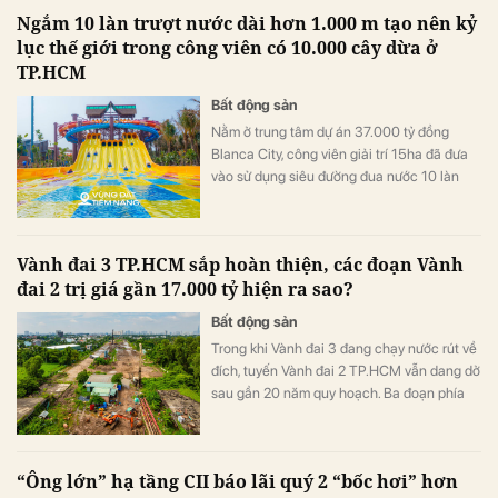
hiệu nổi tiếng.
Ngắm 10 làn trượt nước dài hơn 1.000 m tạo nên kỷ
lục thế giới trong công viên có 10.000 cây dừa ở
TP.HCM
Bất động sản
Nằm ở trung tâm dự án 37.000 tỷ đồng
Blanca City, công viên giải trí 15ha đã đưa
vào sử dụng siêu đường đua nước 10 làn
trượt đầu tiên trên thế giới và tàu lượn nước
siêu tốc dành cho trẻ em dài nhất thế giới.
Vành đai 3 TP.HCM sắp hoàn thiện, các đoạn Vành
đai 2 trị giá gần 17.000 tỷ hiện ra sao?
Bất động sản
Trong khi Vành đai 3 đang chạy nước rút về
đích, tuyến Vành đai 2 TP.HCM vẫn dang dở
sau gần 20 năm quy hoạch. Ba đoạn phía
Đông đang nỗ lực vượt nút thắt giải phóng
mặt bằng để bắt nhịp làn sóng hạ tầng khu
Đông, mở rộng không gian đô thị và tạo lực
“Ông lớn” hạ tầng CII báo lãi quý 2 “bốc hơi” hơn
đẩy mới cho thị trường bất động sản.