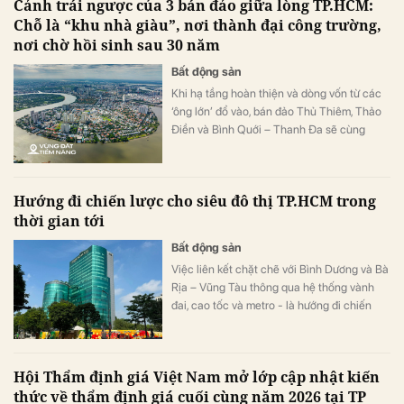
Cảnh trái ngược của 3 bán đảo giữa lòng TP.HCM:
Chỗ là “khu nhà giàu”, nơi thành đại công trường,
nơi chờ hồi sinh sau 30 năm
Bất động sản
Khi hạ tầng hoàn thiện và dòng vốn từ các
‘ông lớn’ đổ vào, bán đảo Thủ Thiêm, Thảo
Điền và Bình Quới – Thanh Đa sẽ cùng
bước vào cuộc đua trở thành những tọa độ
bất động sản ven sông đắt giá hàng đầu
TP.HCM.
Hướng đi chiến lược cho siêu đô thị TP.HCM trong
thời gian tới
Bất động sản
Việc liên kết chặt chẽ với Bình Dương và Bà
Rịa – Vũng Tàu thông qua hệ thống vành
đai, cao tốc và metro - là hướng đi chiến
lược cho siêu đô thị TP.HCM trong thời gian
tới.
Hội Thẩm định giá Việt Nam mở lớp cập nhật kiến
thức về thẩm định giá cuối cùng năm 2026 tại TP