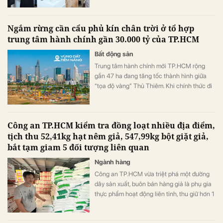
thị trường làm đẹp Việt Nam, đồng thời mở
rộng cơ hội đầu tư, giao thương và chuyển
Ngắm rừng cần cẩu phủ kín chân trời ở tổ hợp
giao công nghệ cho doanh nghiệp trong
trung tâm hành chính gần 30.000 tỷ của TP.HCM
ngành.
Bất động sản
Trung tâm hành chính mới TP.HCM rộng
gần 47 ha đang tăng tốc thành hình giữa
“tọa độ vàng” Thủ Thiêm. Khi chính thức đi
vào vận hành, công trình sẽ tạo ra dòng
khách lớn cho hàng loạt bất động sản xung
quanh.
Công an TP.HCM kiểm tra đồng loạt nhiều địa điểm,
tịch thu 52,41kg hạt nêm giả, 547,99kg bột giặt giả,
bắt tạm giam 5 đối tượng liên quan
Ngành hàng
Công an TP.HCM vừa triệt phá một đường
dây sản xuất, buôn bán hàng giả là phụ gia
thực phẩm hoạt động liên tỉnh, thu giữ hơn 1
tấn nguyên liệu không rõ nguồn gốc cùng
hàng trăm kg thành phẩm giả các thương