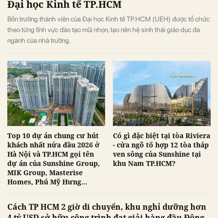
Đại học Kinh tế TP.HCM
Bốn trường thành viên của Đại học Kinh tế TP.HCM (UEH) được tổ chức
theo từng lĩnh vực đào tạo mũi nhọn, tạo nên hệ sinh thái giáo dục đa
ngành của nhà trường.
Top 10 dự án chung cư hút
Có gì đặc biệt tại tòa Riviera
khách nhất nửa đầu 2026 ở
- cửa ngõ tổ hợp 12 tòa tháp
Hà Nội và TP.HCM gọi tên
ven sông của Sunshine tại
dự án của Sunshine Group,
khu Nam TP.HCM?
MIK Group, Masterise
Homes, Phú Mỹ Hưng...
Cách TP HCM 2 giờ di chuyển, khu nghỉ dưỡng hơn
4 tỷ USD sở hữu công trình đạt giải hàng đầu Đông