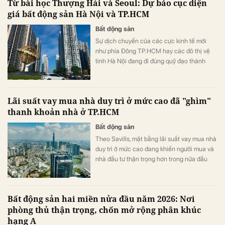
Từ bài học Thượng Hải và Seoul: Dự báo cục diện
giá bất động sản Hà Nội và TP.HCM
Bất động sản
Sự dịch chuyển của các cực kinh tế mới
như phía Đông TP.HCM hay các đô thị vệ
tinh Hà Nội đang đi đúng quỹ đạo thành
công của Thượng Hải và Seoul. Chuyên gia
khẳng định, đây chính là đòn bẩy cốt lõi
quyết định sự bứt phá của giá trị tài sản
Lãi suất vay mua nhà duy trì ở mức cao đã "ghìm"
trong thập kỷ tới.
thanh khoản nhà ở TP.HCM
Bất động sản
Theo Savills, mặt bằng lãi suất vay mua nhà
duy trì ở mức cao đang khiến người mua và
nhà đầu tư thận trọng hơn trong nửa đầu
năm 2026.
Bất động sản hai miền nửa đầu năm 2026: Nơi
phòng thủ thận trọng, chốn mở rộng phân khúc
hạng A