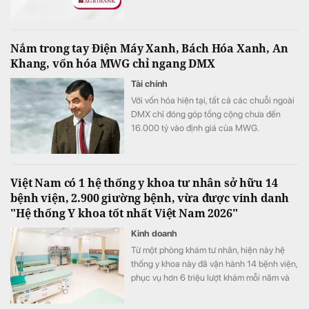
giảm hơn 1.100 người trong 6 tháng đầu
năm 2026.
Nắm trong tay Điện Máy Xanh, Bách Hóa Xanh, An
Khang, vốn hóa MWG chỉ ngang DMX
Tài chính
Với vốn hóa hiện tại, tất cả các chuỗi ngoài
DMX chỉ đóng góp tổng cộng chưa đến
16.000 tỷ vào định giá của MWG.
Việt Nam có 1 hệ thống y khoa tư nhân sở hữu 14
bệnh viện, 2.900 giường bệnh, vừa được vinh danh
"Hệ thống Y khoa tốt nhất Việt Nam 2026"
Kinh doanh
Từ một phòng khám tư nhân, hiện này hệ
thống y khoa này đã vận hành 14 bệnh viện,
phục vụ hơn 6 triệu lượt khám mỗi năm và
vừa được xướng tên "Hệ thống Y khoa tốt
nhất Việt Nam 2026".