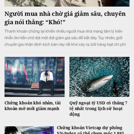
Người mua nhà chờ giá giảm sâu, chuyên
gia nói thẳng: “Khó!”
Thanh khoản chững lại khiến nhiều người mua nhà mang tâm lý kiên
nhẫn ôm tiền chờ đợi một đợt giảm giá sâu để bắt đáy. Tuy nhiên, giới
chuyên gia nhận định kịch bản này rất khó xảy ra, bởi hàng loạt chi phí
đầu vào liên tục neo cao đang chặn đứng đà giảm của thị trường.
Chứng khoán khó nhằn, tài
Quỹ ngoại tỷ USD có tháng 7
khoản mở mới giảm mạnh
tệ nhất trong lịch sử hoạt
động
Chứng khoán Vietcap dự phóng
VN-Index có thể chạm mốc 1.885