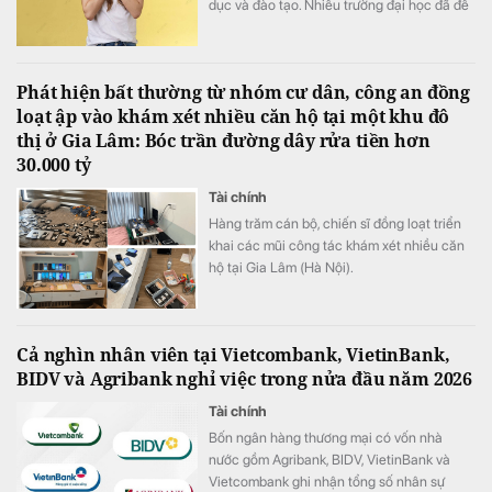
dục và đào tạo. Nhiều trường đại học đã đề
xuất đầu tư cơ sở mới tại khu vực này với
tổng nhu cầu khoảng 70-75 ha.
Phát hiện bất thường từ nhóm cư dân, công an đồng
loạt ập vào khám xét nhiều căn hộ tại một khu đô
thị ở Gia Lâm: Bóc trần đường dây rửa tiền hơn
30.000 tỷ
Tài chính
Hàng trăm cán bộ, chiến sĩ đồng loạt triển
khai các mũi công tác khám xét nhiều căn
hộ tại Gia Lâm (Hà Nội).
Cả nghìn nhân viên tại Vietcombank, VietinBank,
BIDV và Agribank nghỉ việc trong nửa đầu năm 2026
Tài chính
Bốn ngân hàng thương mại có vốn nhà
nước gồm Agribank, BIDV, VietinBank và
Vietcombank ghi nhận tổng số nhân sự