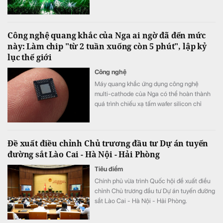
trường biển Tam Thanh ngày 8 - 9/8.
Công nghệ quang khắc của Nga ai ngờ đã đến mức
này: Làm chip "từ 2 tuần xuống còn 5 phút", lập kỷ
lục thế giới
Công nghệ
Máy quang khắc ứng dụng công nghệ
multi-cathode của Nga có thể hoàn thành
quá trình chiếu xạ tấm wafer silicon chỉ
trong khoảng 5 đến 7 phút, thay vì mất 2
tuần như trước đây, tương đương tốc độ xử
lý nhanh hơn tới 3.000 lần.
Đề xuất điều chỉnh Chủ trương đầu tư Dự án tuyến
đường sắt Lào Cai - Hà Nội - Hải Phòng
Tiêu điểm
Chính phủ vừa trình Quốc hội đề xuất điều
chỉnh Chủ trương đầu tư Dự án tuyến đường
sắt Lào Cai - Hà Nội - Hải Phòng.