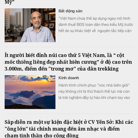
Mỹ”
Bất động sản
“Việt Nam chưa thể áp dụng ngay mô hình
đánh thuế BĐS toàn dân theo kiểu Mỹ, trước
hết do sự khác biệt về nguyên tắc tiếp cận
tài nguyên đất đai, từ đó dẫn tới sự khác
nhau căn bản về cơ cấu tiền lương”.
Ít người biết đỉnh núi cao thứ 5 Việt Nam, là “ cột
mốc thiêng liêng đẹp nhất biên cương” ở độ cao trên
3.000m, điểm đến "trong mơ" của dân trekking
Kinh doanh
Hành trình chinh phục "nóc nhà biên giới"
này không chỉ là thử thách thể lực mà còn
là trải nghiệm đầy tự hào khi chạm tay vào
cột mốc chủ quyền thiêng liêng giữa đại
ngàn Tây Bắc.
Sắp diễn ra một sự kiện đặc biệt ở CV Yên Sở: Khi các
"ông lớn" tài chính mang đến âm nhạc và điểm
chạm tinh thần cho cộng đồng