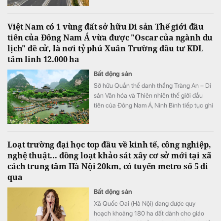
dựng đường bộ cao tốc Quy Nhơn - Pleiku.
Việt Nam có 1 vùng đất sở hữu Di sản Thế giới đầu
tiên của Đông Nam Á vừa được "Oscar của ngành du
lịch" đề cử, là nơi tỷ phú Xuân Trường đầu tư KDL
tâm linh 12.000 ha
Bất động sản
Sở hữu Quần thể danh thắng Tràng An – Di
sản Văn hóa và Thiên nhiên thế giới đầu
tiên của Đông Nam Á, Ninh Bình tiếp tục ghi
dấu ấn trên bản đồ du lịch quốc tế khi được
đề cử hạng mục "Điểm đến mới nổi hàng
đầu châu Á" tại World Travel Awards 2026.
Loạt trường đại học top đầu về kinh tế, công nghiệp,
nghệ thuật... đồng loạt khảo sát xây cơ sở mới tại xã
cách trung tâm Hà Nội 20km, có tuyến metro số 5 đi
qua
Bất động sản
Xã Quốc Oai (Hà Nội) đang được quy
hoạch khoảng 180 ha đất dành cho giáo