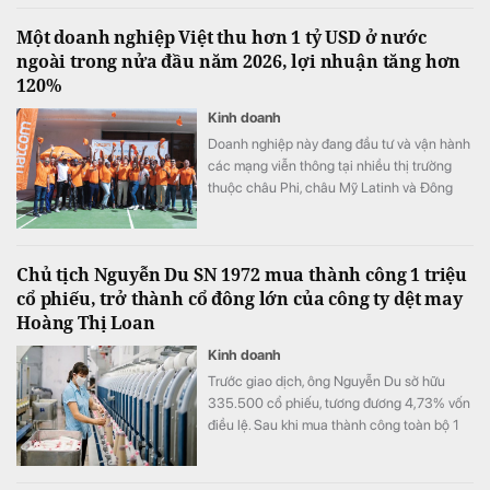
Một doanh nghiệp Việt thu hơn 1 tỷ USD ở nước
ngoài trong nửa đầu năm 2026, lợi nhuận tăng hơn
120%
Kinh doanh
Doanh nghiệp này đang đầu tư và vận hành
các mạng viễn thông tại nhiều thị trường
thuộc châu Phi, châu Mỹ Latinh và Đông
Nam Á.
Chủ tịch Nguyễn Du SN 1972 mua thành công 1 triệu
cổ phiếu, trở thành cổ đông lớn của công ty dệt may
Hoàng Thị Loan
Kinh doanh
Trước giao dịch, ông Nguyễn Du sở hữu
335.500 cổ phiếu, tương đương 4,73% vốn
điều lệ. Sau khi mua thành công toàn bộ 1
triệu cổ phiếu đã đăng ký, lượng cổ phiếu
nắm giữ của ông tăng lên 1.335.500 đơn vị,