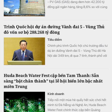
- PV GAS (GAS) đang đem hơn 42.200 tỷ
đồng gửi ngân hàng, tăng 8,6% so với cùng
kỳ song doanh thu từ hoạt động tài chính lại
bất ngờ sụt giảm.
Trình Quốc hội dự án đường Vành đai 5 - Vùng Thủ
đô vốn sơ bộ 288.268 tỷ đồng
Tiêu điểm
Chính phủ trình Quốc hội chủ trương đầu tư
dự án đường Vành đai 5 - Vùng Thủ đô Hà
Nội dài 349 km, đi qua 7 tỉnh, thành phố với
tổng vốn sơ bộ 288.268 tỷ đồng. Dự án
hướng tới mục tiêu kết nối đồng bộ hạ tầng,
mở rộng không gian phát triển cho toàn
Huda Beach Water Fest cập bến Tam Thanh: Sẵn
vùng.
sàng “bật chân thành” tại lễ hội biển lớn bậc nhất
miền Trung
Kinh doanh
Tiếp nối một mùa hè quẩy hết sức chơi hết
mình từ Đà Nẵng và Nghệ An, Huda Beach
Water Fest chính thức cập bến Quảng