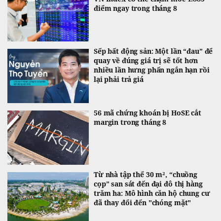
điểm ngay trong tháng 8
Sếp bất động sản: Một lần “đau” để
quay về đúng giá trị sẽ tốt hơn
nhiều lần hưng phấn ngắn hạn rồi
lại phải trả giá
56 mã chứng khoán bị HoSE cắt
margin trong tháng 8
Từ nhà tập thể 30 m², “chuồng
cọp” san sát đến đại đô thị hàng
trăm ha: Mô hình căn hộ chung cư
đã thay đổi đến "chóng mặt"