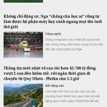
Không chỉ động cơ, Nga “chẳng cần học ai” cũng tự
làm được bộ phận máy bay sánh ngang mọi tên tuổi
thế giới
Công nghệ
Dòng composite chịu nhiệt độ cao là một
nền móng vững chắc khác củng cố cho nền
độc lập công nghệ của Nga.
Thông tin mới nhất về cao tốc hơn 43.700 tỷ đồng
vượt 2 con đèo hiểm trở, rút ngắn thời gian di
chuyển từ Quy Nhơn - Pleiku còn 1,5 giờ
Bất động sản
Lãnh đạo tỉnh Gia Lai yêu cầu các địa
phương hoàn thành bàn giao toàn bộ mặt
bằng sạch trước ngày 15/8/2026 để bảo
đảm tiến độ triển khai dự án đầu tư xây