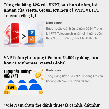
tương ứng 18,81% vốn.
Từng chỉ bằng 14% của VNPT, sau hơn 4 năm, lợi
nhuận của Viettel Global lớn hơn cả VNPT và FPT
Telecom cộng lại
Kinh doanh
Bước ngoặt xuất hiện từ năm 2024. Trong
khi FPT Telecom ghi nhận lợi nhuận trước
thuế 3.588 tỷ đồng, VNPT lãi 6.925 tỷ
đồng, Viettel Global đạt tới 10.667 tỷ đồng
lợi nhuận trước thuế, tăng 175% so với năm
2023 và chính thức vượt qua VNPT.
VNPT nắm giữ lượng tiền hơn 62.000 tỷ đồng, lớn
hơn cả Vinhomes, Viettel Global
Kinh doanh
Tổng lượng tiền của VNPT khoảng 62.224
tỷ đồng, chiếm 53% tổng tài sản.
“Việt Nam chưa thể đánh thuế tất cả nhà, đất như