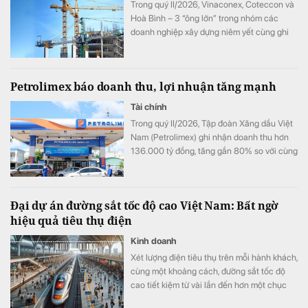
Trong quý II/2026, Vinaconex, Coteccon và
Hoà Bình – 3 “ông lớn” trong nhóm các
doanh nghiệp xây dựng niêm yết cùng ghi
nhận sự “đi lùi” của lợi nhuận.
Petrolimex báo doanh thu, lợi nhuận tăng mạnh
Tài chính
Trong quý II/2026, Tập đoàn Xăng dầu Việt
Nam (Petrolimex) ghi nhận doanh thu hơn
136.000 tỷ đồng, tăng gần 80% so với cùng
kỳ và nhỉnh hơn quý đầu năm 38%, lãi trước
thuế đạt trên 3.300 tỷ đồng.
Đại dự án đường sắt tốc độ cao Việt Nam: Bất ngờ
hiệu quả tiêu thụ điện
Kinh doanh
Xét lượng điện tiêu thụ trên mỗi hành khách,
cùng một khoảng cách, đường sắt tốc độ
cao tiết kiệm từ vài lần đến hơn một chục
lần so với ô tô và máy bay.