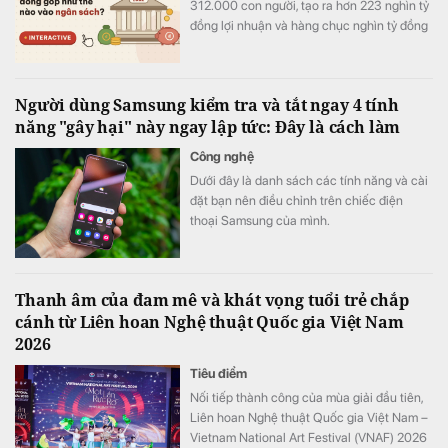
312.000 con người, tạo ra hơn 223 nghìn tỷ
đồng lợi nhuận và hàng chục nghìn tỷ đồng
nộp ngân sách chỉ trong nửa năm.
Người dùng Samsung kiểm tra và tắt ngay 4 tính
năng "gây hại" này ngay lập tức: Đây là cách làm
Công nghệ
Dưới đây là danh sách các tính năng và cài
đặt bạn nên điều chỉnh trên chiếc điện
thoại Samsung của mình.
Thanh âm của đam mê và khát vọng tuổi trẻ chắp
cánh từ Liên hoan Nghệ thuật Quốc gia Việt Nam
2026
Tiêu điểm
Nối tiếp thành công của mùa giải đầu tiên,
Liên hoan Nghệ thuật Quốc gia Việt Nam –
Vietnam National Art Festival (VNAF) 2026