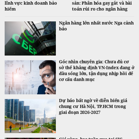
lĩnh vực kinh doanh bảo
sản: Phân hóa gay gắt và bài
hiểm
toán rủi ro cho ngân hàng
Ngân hàng lớn nhất nước Nga cảnh
báo
Góc nhìn chuyên gia: Chưa đủ cơ
sở thể khẳng định VN-Index đang ở
đầu sóng lớn, tận dụng nhịp hồi để
cơ cấu danh mục
Dự báo bất ngờ về diễn biến giá
chung cư Hà Nội, TP.HCM trong
giai đoạn 2026-2027