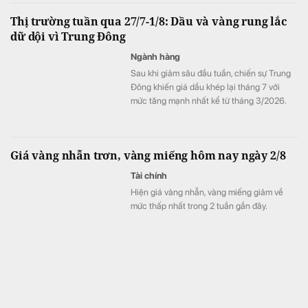
đến quyết định mua căn hộ; Thị trường bất
Thị trường tuần qua 27/7-1/8: Dầu và vàng rung lắc
động sản bước vào giai đoạn phân hóa
dữ dội vì Trung Đông
mạnh trong bối cảnh ngành này phải đối
diện áp lực đáo hạn 60.000 tỷ đồng trái
Ngành hàng
phiếu trong nửa cuối năm;… là một số tin tức
Sau khi giảm sâu đầu tuần, chiến sự Trung
nổi bật tuần qua.
Đông khiến giá dầu khép lại tháng 7 với
mức tăng mạnh nhất kể từ tháng 3/2026.
Trong khi đó, vàng tiếp tục đóng vai trò là tài
sản trú ẩn nhưng chưa thể hình thành xu
hướng tăng bền vững. Bức tranh tích cực
Giá vàng nhẫn trơn, vàng miếng hôm nay ngày 2/8
hơn ở nhóm nông sản khi ca cao, cà phê và
đường đều được hỗ trợ.
Tài chính
Hiện giá vàng nhẫn, vàng miếng giảm về
mức thấp nhất trong 2 tuần gần đây.
Siết nợ thửa đất 64,9m2 thế chấp nợ xấu, ngân hàng
ngỡ ngàng phải trả lại sổ đỏ, không được phát mại