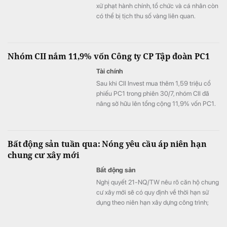
xử phạt hành chính, tổ chức và cá nhân còn
có thể bị tịch thu số vàng liên quan.
Nhóm CII nắm 11,9% vốn Công ty CP Tập đoàn PC1
Tài chính
Sau khi CII Invest mua thêm 1,59 triệu cổ
phiếu PC1 trong phiên 30/7, nhóm CII đã
nâng sở hữu lên tổng cộng 11,9% vốn PC1.
Bất động sản tuần qua: Nóng yêu cầu áp niên hạn
chung cư xây mới
Bất động sản
Nghị quyết 21-NQ/TW nêu rõ căn hộ chung
cư xây mới sẽ có quy định về thời hạn sử
dụng theo niên hạn xây dựng công trình;
VARS IRE cho rằng việc áp niên hạn sử
dụng chung cư xây mới có thể ảnh hưởng