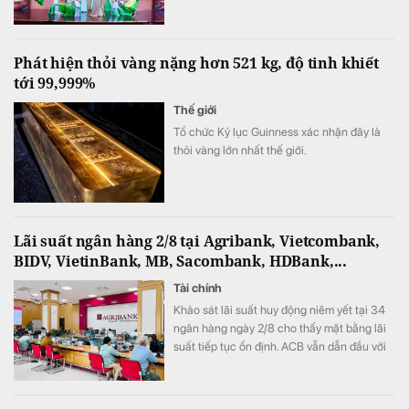
tiếp tục khẳng định sức hút khi quy tụ hàng
trăm tài năng trẻ đến từ nhiều tỉnh, thành
trên cả nước.
Phát hiện thỏi vàng nặng hơn 521 kg, độ tinh khiết
tới 99,999%
Thế giới
Tổ chức Kỷ lục Guinness xác nhận đây là
thỏi vàng lớn nhất thế giới.
Lãi suất ngân hàng 2/8 tại Agribank, Vietcombank,
BIDV, VietinBank, MB, Sacombank, HDBank,...
Tài chính
Khảo sát lãi suất huy động niêm yết tại 34
ngân hàng ngày 2/8 cho thấy mặt bằng lãi
suất tiếp tục ổn định. ACB vẫn dẫn đầu với
mức 7,8%/năm cho kỳ hạn 12 tháng và là
một trong 7 ngân hàng niêm yết lãi suất từ
7%/năm trở lên.