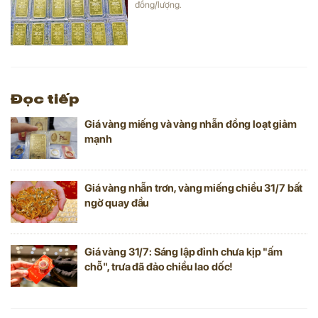
đồng/lượng.
Đọc tiếp
Giá vàng miếng và vàng nhẫn đồng loạt giảm
mạnh
Giá vàng nhẫn trơn, vàng miếng chiều 31/7 bất
ngờ quay đầu
Giá vàng 31/7: Sáng lập đỉnh chưa kịp "ấm
chỗ", trưa đã đảo chiều lao dốc!