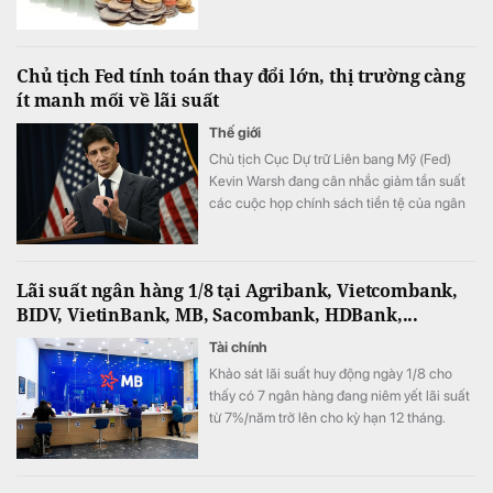
Chủ tịch Fed tính toán thay đổi lớn, thị trường càng
ít manh mối về lãi suất
Thế giới
Chủ tịch Cục Dự trữ Liên bang Mỹ (Fed)
Kevin Warsh đang cân nhắc giảm tần suất
các cuộc họp chính sách tiền tệ của ngân
hàng trung ương. Thông tin này do tờ New
York Times đăng tải ngày 1/8.
Lãi suất ngân hàng 1/8 tại Agribank, Vietcombank,
BIDV, VietinBank, MB, Sacombank, HDBank,...
Tài chính
Khảo sát lãi suất huy động ngày 1/8 cho
thấy có 7 ngân hàng đang niêm yết lãi suất
từ 7%/năm trở lên cho kỳ hạn 12 tháng.