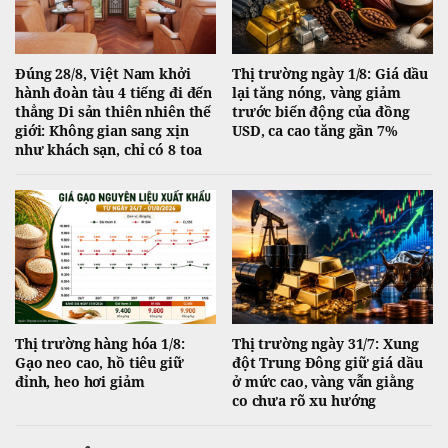
Đúng 28/8, Việt Nam khởi
Thị trường ngày 1/8: Giá dầu
hành đoàn tàu 4 tiếng đi đến
lại tăng nóng, vàng giảm
thẳng Di sản thiên nhiên thế
trước biến động của đồng
giới: Không gian sang xịn
USD, ca cao tăng gần 7%
như khách sạn, chỉ có 8 toa
Thị trường hàng hóa 1/8:
Thị trường ngày 31/7: Xung
Gạo neo cao, hồ tiêu giữ
đột Trung Đông giữ giá dầu
đỉnh, heo hơi giảm
ở mức cao, vàng vẫn giằng
co chưa rõ xu hướng