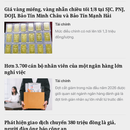
giữa đồng Việt Nam (VND) và Won Hàn
Giá vàng miếng, vàng nhẫn chiều tối 1/8 tại SJC, PNJ,
Quốc (KRW).
DOJI, Bảo Tín Minh Châu và Bảo Tín Mạnh Hải
Tài chính
Mức điều chỉnh có nơi lên tới 1,3 triệu
đồng/lượng.
Hơn 3.700 cán bộ nhân viên của một ngân hàng lớn
nghỉ việc
Tài chính
Đợt cắt giảm trong nửa đầu năm 2026 được
giới quan sát ngành ngân hàng đánh giá là
đợt tinh giản nhân sự lớn nhất từ trước đến
nay tại nhà băng này.
Phát hiện giao dịch chuyển 380 triệu đồng là giả,
người đàn ông báo công an