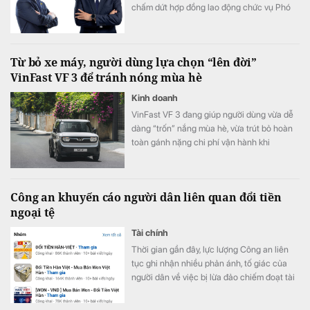
chấm dứt hợp đồng lao động chức vụ Phó
Tổng giám đốc đối với ông Nguyễn Minh
Tâm và ông Hồ Doãn Cường theo nguyện
vọng cá nhân. Các quyết định có hiệu lực
Từ bỏ xe máy, người dùng lựa chọn “lên đời”
kể từ ngày 31/7/2026.
VinFast VF 3 để tránh nóng mùa hè
Kinh doanh
VinFast VF 3 đang giúp người dùng vừa dễ
dàng “trốn” nắng mùa hè, vừa trút bỏ hoàn
toàn gánh nặng chi phí vận hành khi
chuyển đổi từ xe máy lên ô tô.
Công an khuyến cáo người dân liên quan đổi tiền
ngoại tệ
Tài chính
Thời gian gần đây, lực lượng Công an liên
tục ghi nhận nhiều phản ánh, tố giác của
người dân về việc bị lừa đảo chiếm đoạt tài
sản khi tham gia các hoạt động đổi tiền
ngoại tệ trực tuyến, đặc biệt là giao dịch