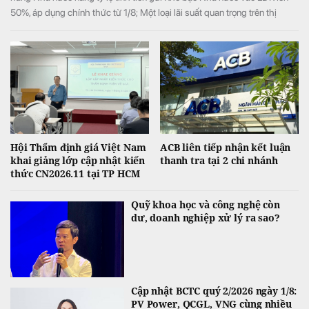
50%, áp dụng chính thức từ 1/8; Một loại lãi suất quan trọng trên thị
trường giảm sâu, xuống còn hơn 1%/năm, …
Hội Thẩm định giá Việt Nam
ACB liên tiếp nhận kết luận
khai giảng lớp cập nhật kiến
thanh tra tại 2 chi nhánh
thức CN2026.11 tại TP HCM
Quỹ khoa học và công nghệ còn
dư, doanh nghiệp xử lý ra sao?
Cập nhật BCTC quý 2/2026 ngày 1/8:
PV Power, QCGL, VNG cùng nhiều