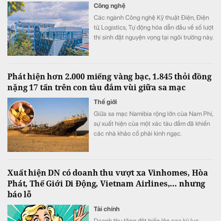
Công nghệ
Các ngành Công nghệ Kỹ thuật Điện, Điện
tử, Logistics, Tự động hóa dẫn đầu về số lượt
thí sinh đặt nguyện vọng tại ngôi trường này.
Phát hiện hơn 2.000 miếng vàng bạc, 1.845 thỏi đồng
nặng 17 tấn trên con tàu đắm vùi giữa sa mạc
Thế giới
Giữa sa mạc Namibia rộng lớn của Nam Phi,
sự xuất hiện của một xác tàu đắm đã khiến
các nhà khảo cổ phải kinh ngạc.
Xuất hiện DN có doanh thu vượt xa Vinhomes, Hòa
Phát, Thế Giới Di Động, Vietnam Airlines,… nhưng
báo lỗ
Tài chính
Doanh thu tăng đột biến lên cao kỷ lục