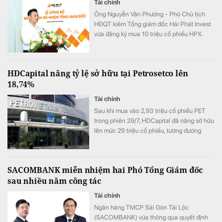
Tài chính
Ông Nguyễn Văn Phương - Phó Chủ tịch
HĐQT kiêm Tổng giám đốc Hải Phát Invest
vừa đăng ký mua 10 triệu cổ phiếu HPX.
HDCapital nâng tỷ lệ sở hữu tại Petrosetco lên
18,74%
Tài chính
Sau khi mua vào 2,93 triệu cổ phiếu PET
trong phiên 29/7, HDCapital đã nâng sở hữu
lên mức 29 triệu cổ phiếu, tương đương
18,74% vốn Petrosetco.
SACOMBANK miễn nhiệm hai Phó Tổng Giám đốc
sau nhiều năm công tác
Tài chính
Ngân hàng TMCP Sài Gòn Tài Lộc
(SACOMBANK) vừa thông qua quyết định