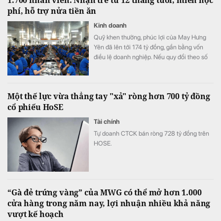
1.700 nhân viên: Nhận trẻ từ 12 tháng tuổi, miễn học
phí, hỗ trợ nửa tiền ăn
Kinh doanh
Quỹ khen thưởng, phúc lợi của May Hưng
Yên đã lên tới 174 tỷ đồng, gần bằng vốn
điều lệ doanh nghiệp. Nếu quy đổi theo số
lao động cuối năm 2025, quy mô quỹ tương
đương hơn 100 triệu đồng cho mỗi nhân
viên.
Một thế lực vừa thẳng tay "xả" ròng hơn 700 tỷ đồng
cổ phiếu HoSE
Tài chính
Tự doanh CTCK bán ròng 728 tỷ đồng trên
HOSE.
“Gà đẻ trứng vàng” của MWG có thể mở hơn 1.000
cửa hàng trong năm nay, lợi nhuận nhiều khả năng
vượt kế hoạch