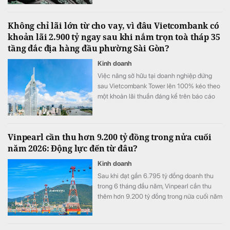
4 tỷ đồng so với nửa đầu năm 2025.
Không chỉ lãi lớn từ cho vay, vì đâu Vietcombank có
khoản lãi 2.900 tỷ ngay sau khi nắm trọn toà tháp 35
tầng đắc địa hàng đầu phường Sài Gòn?
Kinh doanh
Việc nâng sở hữu tại doanh nghiệp đứng
sau Vietcombank Tower lên 100% kéo theo
một khoản lãi thuần đáng kể trên báo cáo
tài chính hợp nhất của Vietcombank.
Vinpearl cần thu hơn 9.200 tỷ đồng trong nửa cuối
năm 2026: Động lực đến từ đâu?
Kinh doanh
Sau khi đạt gần 6.795 tỷ đồng doanh thu
trong 6 tháng đầu năm, Vinpearl cần thu
thêm hơn 9.200 tỷ đồng trong nửa cuối năm
để hoàn thành kế hoạch 16.000 tỷ đồng.