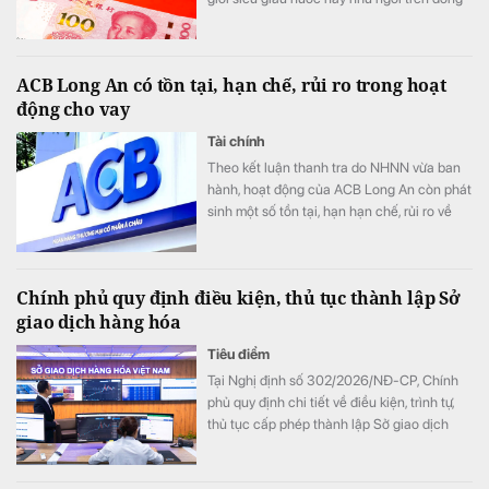
lửa.
ACB Long An có tồn tại, hạn chế, rủi ro trong hoạt
động cho vay
Tài chính
Theo kết luận thanh tra do NHNN vừa ban
hành, hoạt động của ACB Long An còn phát
sinh một số tồn tại, hạn hạn chế, rủi ro về
nguyên tắc vay vốn; thẩm định, xét duyệt
cho vay; về kiểm tra, giám sát vốn vay; về
báo cáo giao dịch có giá trị lớn; về hoạt
Chính phủ quy định điều kiện, thủ tục thành lập Sở
động chuyển tiền ra nước ngoài.
giao dịch hàng hóa
Tiêu điểm
Tại Nghị định số 302/2026/NĐ-CP, Chính
phủ quy định chi tiết về điều kiện, trình tự,
thủ tục cấp phép thành lập Sở giao dịch
hàng hóa.