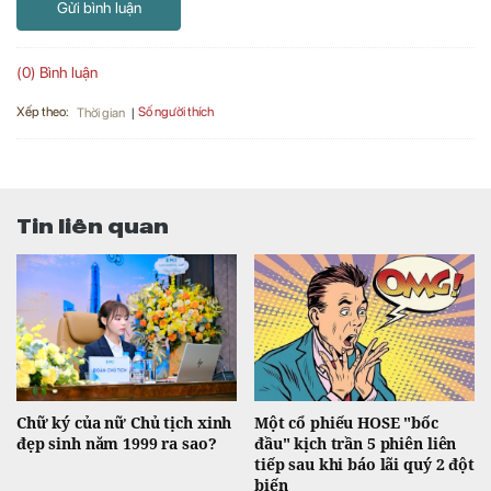
Gửi bình luận
(0) Bình luận
Xếp theo:
Số người thích
Thời gian
Tin liên quan
Chữ ký của nữ Chủ tịch xinh
Một cổ phiếu HOSE "bốc
đẹp sinh năm 1999 ra sao?
đầu" kịch trần 5 phiên liên
tiếp sau khi báo lãi quý 2 đột
biến