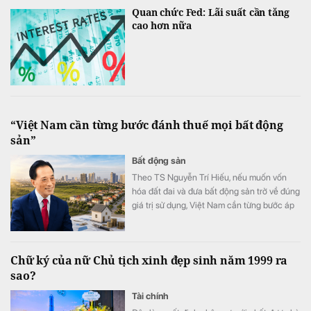
Quan chức Fed: Lãi suất cần tăng
cao hơn nữa
“Việt Nam cần từng bước đánh thuế mọi bất động
sản”
Bất động sản
Theo TS Nguyễn Trí Hiếu, nếu muốn vốn
hóa đất đai và đưa bất động sản trở về đúng
giá trị sử dụng, Việt Nam cần từng bước áp
dụng thuế đối với mọi bất động sản.
Chữ ký của nữ Chủ tịch xinh đẹp sinh năm 1999 ra
sao?
Tài chính