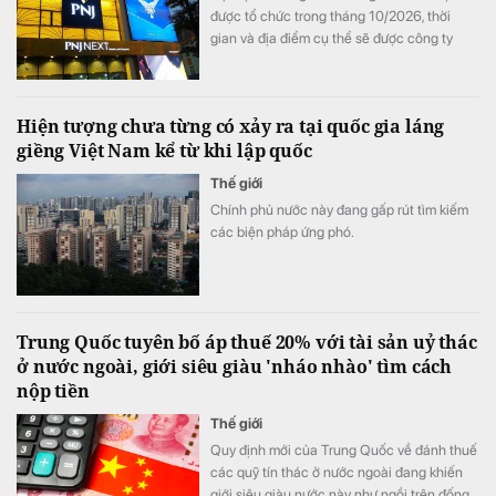
được tổ chức trong tháng 10/2026, thời
gian và địa điểm cụ thể sẽ được công ty
thông báo sau.
Hiện tượng chưa từng có xảy ra tại quốc gia láng
giềng Việt Nam kể từ khi lập quốc
Thế giới
Chính phủ nước này đang gấp rút tìm kiếm
các biện pháp ứng phó.
Trung Quốc tuyên bố áp thuế 20% với tài sản uỷ thác
ở nước ngoài, giới siêu giàu 'nháo nhào' tìm cách
nộp tiền
Thế giới
Quy định mới của Trung Quốc về đánh thuế
các quỹ tín thác ở nước ngoài đang khiến
giới siêu giàu nước này như ngồi trên đống