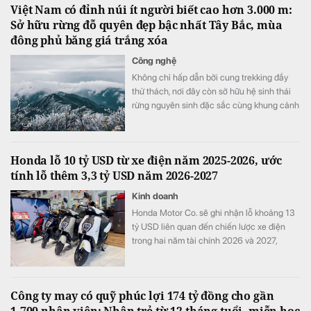
Việt Nam có đỉnh núi ít người biết cao hơn 3.000 m:
Sở hữu rừng đỗ quyên đẹp bậc nhất Tây Bắc, mùa
đông phủ băng giá trắng xóa
Công nghệ
Không chỉ hấp dẫn bởi cung trekking đầy
thử thách, nơi đây còn sở hữu hệ sinh thái
rừng nguyên sinh đặc sắc cùng khung cảnh
biến đổi theo từng mùa trong năm.
Honda lỗ 10 tỷ USD từ xe điện năm 2025-2026, ước
tính lỗ thêm 3,3 tỷ USD năm 2026-2027
Kinh doanh
Honda Motor Co. sẽ ghi nhận lỗ khoảng 13
tỷ USD liên quan đến chiến lược xe điện
trong hai năm tài chính 2026 và 2027,
tương đương khoảng ba năm lợi nhuận hoạt
động và nhiều hơn tổng chi tiêu nghiên cứu
và phát triển (R&D) của cả một năm.
Công ty may có quỹ phúc lợi 174 tỷ đồng cho gần