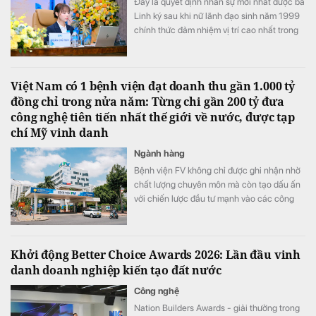
Đây là quyết định nhân sự mới nhất được bà
Linh ký sau khi nữ lãnh đạo sinh năm 1999
chính thức đảm nhiệm vị trí cao nhất trong
Hội đồng quản trị PC1
Việt Nam có 1 bệnh viện đạt doanh thu gần 1.000 tỷ
đồng chỉ trong nửa năm: Từng chi gần 200 tỷ đưa
công nghệ tiên tiến nhất thế giới về nước, được tạp
chí Mỹ vinh danh
Ngành hàng
Bệnh viện FV không chỉ được ghi nhận nhờ
chất lượng chuyên môn mà còn tạo dấu ấn
với chiến lược đầu tư mạnh vào các công
nghệ y tế hiện đại.
Khởi động Better Choice Awards 2026: Lần đầu vinh
danh doanh nghiệp kiến tạo đất nước
Công nghệ
Nation Builders Awards - giải thưởng trong