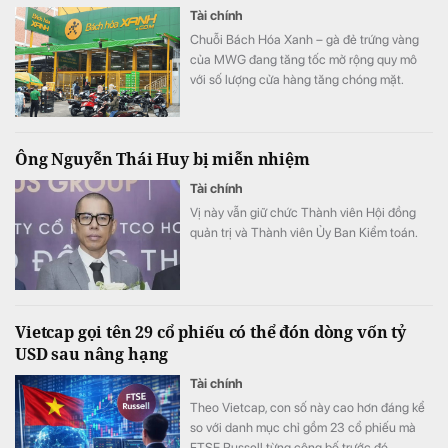
Tài chính
Chuỗi Bách Hóa Xanh – gà đẻ trứng vàng
của MWG đang tăng tốc mở rộng quy mô
với số lượng cửa hàng tăng chóng mặt.
Ông Nguyễn Thái Huy bị miễn nhiệm
Tài chính
Vị này vẫn giữ chức Thành viên Hội đồng
quản trị và Thành viên Ủy Ban Kiểm toán.
Vietcap gọi tên 29 cổ phiếu có thể đón dòng vốn tỷ
USD sau nâng hạng
Tài chính
Theo Vietcap, con số này cao hơn đáng kể
so với danh mục chỉ gồm 23 cổ phiếu mà
FTSE Russell từng công bố trước đó.