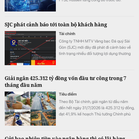
SJC phát cảnh báo tới toàn bộ khách hàng
Tài chính
Công ty TNHH MTV Vàng bạc Đá quý Sài
Gòn (SJC) mới đây đã phát đi cảnh báo về
tình trạng nhiều đối tượng lợi dụng thương
hiệu SJC để lập fanpage giả mạo nhằm lừa
đảo khách hàng.
Giải ngân 425.312 tỷ đồng vốn đầu tư công trong 7
tháng đầu năm
Tiêu điểm
Theo Bộ Tài chính, giải ngân từ đầu năm
đến hết ngày 31/7/2026 là 425.312 tỷ đồng,
đạt 41,9% kế hoạch Thủ tướng Chính phủ
giao.
Gửi bao nhiêu tiền vào ngân hàng thì có lãi hàng