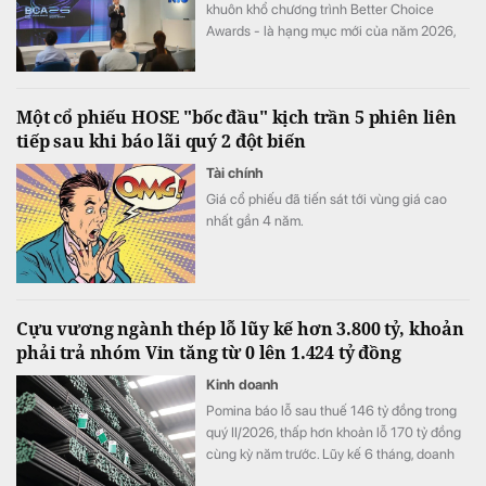
khuôn khổ chương trình Better Choice
Awards - là hạng mục mới của năm 2026,
tôn vinh những doanh nghiệp có đóng góp
nổi bật cho sự phát triển của đất nước.
Một cổ phiếu HOSE "bốc đầu" kịch trần 5 phiên liên
tiếp sau khi báo lãi quý 2 đột biến
Tài chính
Giá cổ phiếu đã tiến sát tới vùng giá cao
nhất gần 4 năm.
Cựu vương ngành thép lỗ lũy kế hơn 3.800 tỷ, khoản
phải trả nhóm Vin tăng từ 0 lên 1.424 tỷ đồng
Kinh doanh
Pomina báo lỗ sau thuế 146 tỷ đồng trong
quý II/2026, thấp hơn khoản lỗ 170 tỷ đồng
cùng kỳ năm trước. Lũy kế 6 tháng, doanh
nghiệp lỗ 325 tỷ đồng, chỉ cải thiện khoảng