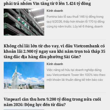
phải trả nhóm Vin tăng từ 0 lên 1.424 tỷ đồng
Kinh doanh
Pomina báo lỗ sau thuế 146 tỷ đồng trong
quý II/2026, thấp hơn khoản lỗ 170 tỷ đồng
cùng kỳ năm trước. Lũy kế 6 tháng, doanh
nghiệp lỗ 325 tỷ đồng, chỉ cải thiện khoảng
4 tỷ đồng so với nửa đầu năm 2025.
Không chỉ lãi lớn từ cho vay, vì đâu Vietcombank có
khoản lãi 2.900 tỷ ngay sau khi nắm trọn toà tháp 35
tầng đắc địa hàng đầu phường Sài Gòn?
Kinh doanh
Việc nâng sở hữu tại doanh nghiệp đứng
sau Vietcombank Tower lên 100% kéo theo
một khoản lãi thuần đáng kể trên báo cáo
tài chính hợp nhất của Vietcombank.
Vinpearl cần thu hơn 9.200 tỷ đồng trong nửa cuối
năm 2026: Động lực đến từ đâu?