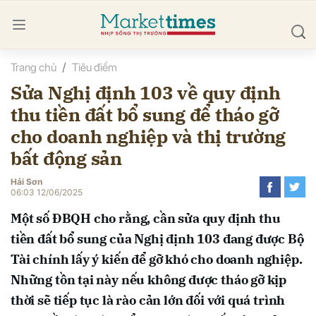
Trang chủ
Tiêu điểm
bình luận
Sửa Nghị định 103 về quy định
thu tiền đất bổ sung để tháo gỡ
cho doanh nghiệp và thị trường
bất động sản
Hải Sơn
06:03 12/06/2025
Hủy
G
Một số ĐBQH cho rằng, cần sửa quy định thu
tiền đất bổ sung của Nghị định 103 đang được Bộ
Tài chính lấy ý kiến để gỡ khó cho doanh nghiệp.
Những tồn tại này nếu không được tháo gỡ kịp
thời sẽ tiếp tục là rào cản lớn đối với quá trình