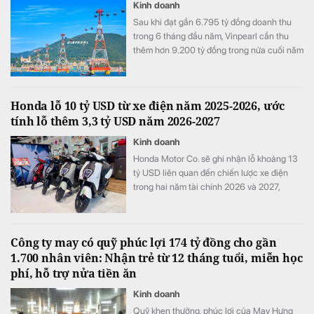
Kinh doanh
Sau khi đạt gần 6.795 tỷ đồng doanh thu
trong 6 tháng đầu năm, Vinpearl cần thu
thêm hơn 9.200 tỷ đồng trong nửa cuối năm
để hoàn thành kế hoạch 16.000 tỷ đồng.
Honda lỗ 10 tỷ USD từ xe điện năm 2025-2026, ước
tính lỗ thêm 3,3 tỷ USD năm 2026-2027
Kinh doanh
Honda Motor Co. sẽ ghi nhận lỗ khoảng 13
tỷ USD liên quan đến chiến lược xe điện
trong hai năm tài chính 2026 và 2027,
tương đương khoảng ba năm lợi nhuận hoạt
động và nhiều hơn tổng chi tiêu nghiên cứu
và phát triển (R&D) của cả một năm.
Công ty may có quỹ phúc lợi 174 tỷ đồng cho gần
1.700 nhân viên: Nhận trẻ từ 12 tháng tuổi, miễn học
phí, hỗ trợ nửa tiền ăn
Kinh doanh
Quỹ khen thưởng, phúc lợi của May Hưng