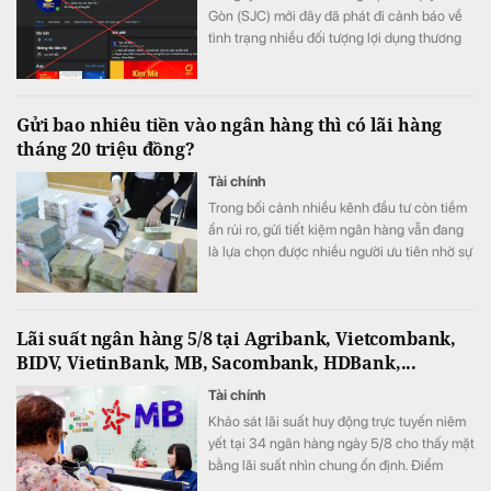
Gòn (SJC) mới đây đã phát đi cảnh báo về
tình trạng nhiều đối tượng lợi dụng thương
hiệu SJC để lập fanpage giả mạo nhằm lừa
đảo khách hàng.
Gửi bao nhiêu tiền vào ngân hàng thì có lãi hàng
tháng 20 triệu đồng?
Tài chính
Trong bối cảnh nhiều kênh đầu tư còn tiềm
ẩn rủi ro, gửi tiết kiệm ngân hàng vẫn đang
là lựa chọn được nhiều người ưu tiên nhờ sự
an toàn và ổn định.
Lãi suất ngân hàng 5/8 tại Agribank, Vietcombank,
BIDV, VietinBank, MB, Sacombank, HDBank,...
Tài chính
Khảo sát lãi suất huy động trực tuyến niêm
yết tại 34 ngân hàng ngày 5/8 cho thấy mặt
bằng lãi suất nhìn chung ổn định. Điểm
đáng chú ý là SeABank đồng loạt giảm lãi