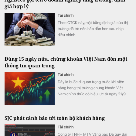
giá hợp lý
Tài chính
Theo CTCK này, mặt bằng định giá của thị
trường đã trở nên hấp dẫn hơn sau nhịp
điều chỉnh.
Đúng 15 ngày nữa, chứng khoán Việt Nam đón một
thông tin quan trọng
Tài chính
Đây là bước đi quan trọng trước khi việc
nâng hạng thị trường chứng khoán Việt
Nam chính thức có hiệu lực từ ngày 21/9.
SJC phát cảnh báo tới toàn bộ khách hàng
Tài chính
Công ty TNHH MTV Vàng bạc Đá quý Sài