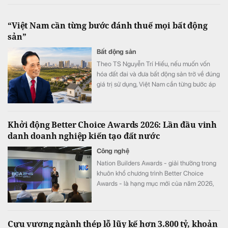
“Việt Nam cần từng bước đánh thuế mọi bất động
sản”
Bất động sản
Theo TS Nguyễn Trí Hiếu, nếu muốn vốn
hóa đất đai và đưa bất động sản trở về đúng
giá trị sử dụng, Việt Nam cần từng bước áp
dụng thuế đối với mọi bất động sản.
Khởi động Better Choice Awards 2026: Lần đầu vinh
danh doanh nghiệp kiến tạo đất nước
Công nghệ
Nation Builders Awards - giải thưởng trong
khuôn khổ chương trình Better Choice
Awards - là hạng mục mới của năm 2026,
tôn vinh những doanh nghiệp có đóng góp
nổi bật cho sự phát triển của đất nước.
Cựu vương ngành thép lỗ lũy kế hơn 3.800 tỷ, khoản