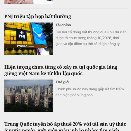
suất ở nhiều kỳ hạn, trong khi ACB tiếp tục
dẫn đầu với 7,8%/năm và LPBank duy trì
PNJ triệu tập họp bất thường
mức 7,3%/năm.
Tài chính
Đại hội cổ đông bất thường của PNJ dự kiến
được tổ chức trong tháng 10/2026, thời
gian và địa điểm cụ thể sẽ được công ty
thông báo sau.
Hiện tượng chưa từng có xảy ra tại quốc gia láng
giềng Việt Nam kể từ khi lập quốc
Thế giới
Chính phủ nước này đang gấp rút tìm kiếm
các biện pháp ứng phó.
Trung Quốc tuyên bố áp thuế 20% với tài sản uỷ thác
ở nước ngoài, giới siêu giàu 'nháo nhào' tìm cách