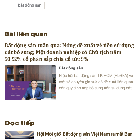
bất động sản
Bài liên quan
Bất động sản tuần qua: Nóng đề xuất về tiền sử dụng
đất bổ sung; Một doanh nghiệp có Chủ tịch nắm
50,92% cổ phần sắp chia cổ tức 9%
Bất động sản
Hiệp hội bất động sản TP. HCM (HoREA) và
một số chuyên gia vừa có đề xuất liên quan
đến quy định nộp bổ sung tiền sử dụng đất;
Chủ tịch HĐQT Mekong Group Kiều Xuân
Nam sắp bỏ túi thêm 5,73 triệu cổ phiếu
VC3; doanh nghiệp thành viên Vingroup
làm dự án 10 tỷ USD tại Khánh Hòa;… là một
số tin tức bất động sản nổi bật tuần qua.
Đọc tiếp
Hội Môi giới Bất động sản Việt Nam ra mắt Ban