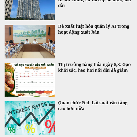
dài
Đề xuất luật hóa quản lý AI trong
hoạt động xuất bản
Thị trường hàng hóa ngày 5/8: Gạo
khởi sắc, heo hơi nối dài đà giảm
Quan chức Fed: Lãi suất cần tăng
cao hơn nữa