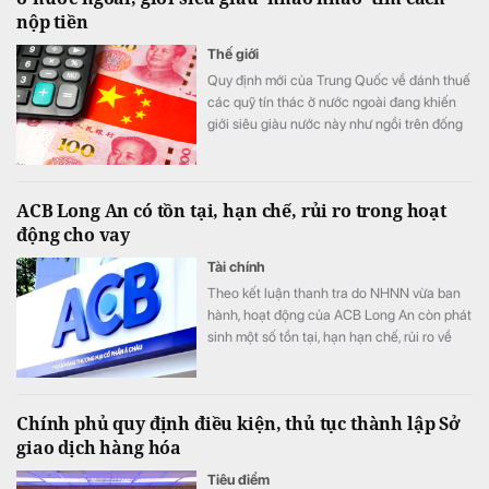
nộp tiền
Thế giới
Quy định mới của Trung Quốc về đánh thuế
các quỹ tín thác ở nước ngoài đang khiến
giới siêu giàu nước này như ngồi trên đống
lửa.
ACB Long An có tồn tại, hạn chế, rủi ro trong hoạt
động cho vay
Tài chính
Theo kết luận thanh tra do NHNN vừa ban
hành, hoạt động của ACB Long An còn phát
sinh một số tồn tại, hạn hạn chế, rủi ro về
nguyên tắc vay vốn; thẩm định, xét duyệt
cho vay; về kiểm tra, giám sát vốn vay; về
báo cáo giao dịch có giá trị lớn; về hoạt
Chính phủ quy định điều kiện, thủ tục thành lập Sở
động chuyển tiền ra nước ngoài.
giao dịch hàng hóa
Tiêu điểm