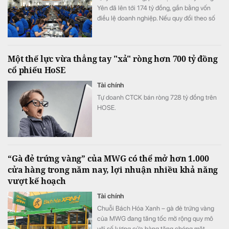
Yên đã lên tới 174 tỷ đồng, gần bằng vốn
điều lệ doanh nghiệp. Nếu quy đổi theo số
lao động cuối năm 2025, quy mô quỹ tương
đương hơn 100 triệu đồng cho mỗi nhân
viên.
Một thế lực vừa thẳng tay "xả" ròng hơn 700 tỷ đồng
cổ phiếu HoSE
Tài chính
Tự doanh CTCK bán ròng 728 tỷ đồng trên
HOSE.
“Gà đẻ trứng vàng” của MWG có thể mở hơn 1.000
cửa hàng trong năm nay, lợi nhuận nhiều khả năng
vượt kế hoạch
Tài chính
Chuỗi Bách Hóa Xanh – gà đẻ trứng vàng
của MWG đang tăng tốc mở rộng quy mô
với số lượng cửa hàng tăng chóng mặt.