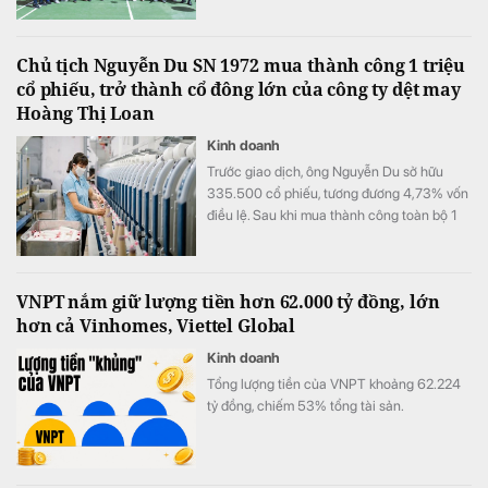
Nam Á.
Chủ tịch Nguyễn Du SN 1972 mua thành công 1 triệu
cổ phiếu, trở thành cổ đông lớn của công ty dệt may
Hoàng Thị Loan
Kinh doanh
Trước giao dịch, ông Nguyễn Du sở hữu
335.500 cổ phiếu, tương đương 4,73% vốn
điều lệ. Sau khi mua thành công toàn bộ 1
triệu cổ phiếu đã đăng ký, lượng cổ phiếu
nắm giữ của ông tăng lên 1.335.500 đơn vị,
tương ứng 18,81% vốn.
VNPT nắm giữ lượng tiền hơn 62.000 tỷ đồng, lớn
hơn cả Vinhomes, Viettel Global
Kinh doanh
Tổng lượng tiền của VNPT khoảng 62.224
tỷ đồng, chiếm 53% tổng tài sản.