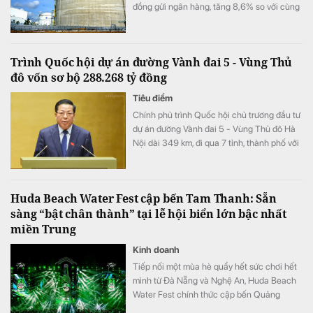
đồng gửi ngân hàng, tăng 8,6% so với cùng
kỳ song doanh thu từ hoạt động tài chính lại
bất ngờ sụt giảm.
Trình Quốc hội dự án đường Vành đai 5 - Vùng Thủ
đô vốn sơ bộ 288.268 tỷ đồng
Tiêu điểm
Chính phủ trình Quốc hội chủ trương đầu tư
dự án đường Vành đai 5 - Vùng Thủ đô Hà
Nội dài 349 km, đi qua 7 tỉnh, thành phố với
tổng vốn sơ bộ 288.268 tỷ đồng. Dự án
hướng tới mục tiêu kết nối đồng bộ hạ tầng,
mở rộng không gian phát triển cho toàn
Huda Beach Water Fest cập bến Tam Thanh: Sẵn
vùng.
sàng “bật chân thành” tại lễ hội biển lớn bậc nhất
miền Trung
Kinh doanh
Tiếp nối một mùa hè quẩy hết sức chơi hết
mình từ Đà Nẵng và Nghệ An, Huda Beach
Water Fest chính thức cập bến Quảng
trường biển Tam Thanh ngày 8 - 9/8.