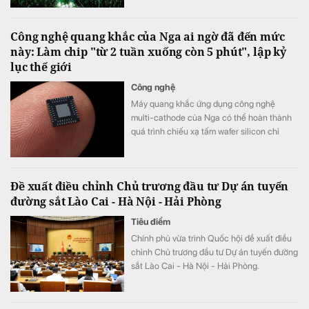
Công nghệ quang khắc của Nga ai ngờ đã đến mức
này: Làm chip "từ 2 tuần xuống còn 5 phút", lập kỷ
lục thế giới
Công nghệ
Máy quang khắc ứng dụng công nghệ
multi-cathode của Nga có thể hoàn thành
quá trình chiếu xạ tấm wafer silicon chỉ
trong khoảng 5 đến 7 phút, thay vì mất 2
tuần như trước đây, tương đương tốc độ xử
lý nhanh hơn tới 3.000 lần.
Đề xuất điều chỉnh Chủ trương đầu tư Dự án tuyến
đường sắt Lào Cai - Hà Nội - Hải Phòng
Tiêu điểm
Chính phủ vừa trình Quốc hội đề xuất điều
chỉnh Chủ trương đầu tư Dự án tuyến đường
sắt Lào Cai - Hà Nội - Hải Phòng.