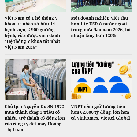
Việt Nam có 1 hệ thống y
Một doanh nghiệp Việt thu
khoa tư nhân sở hữu 14
hơn 1 tỷ USD ở nước ngoài
bệnh viện, 2.900 giường
trong nửa đầu năm 2026, lợi
bệnh, vừa được vinh danh
nhuận tăng hơn 120%
"Hệ thống Y khoa tốt nhất
Việt Nam 2026"
Chủ tịch Nguyễn Du SN 1972
VNPT nắm giữ lượng tiền
mua thành công 1 triệu cổ
hơn 62.000 tỷ đồng, lớn hơn
phiếu, trở thành cổ đông lớn
cả Vinhomes, Viettel Global
của công ty dệt may Hoàng
Thị Loan