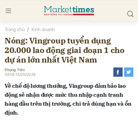
Trang chủ
Kinh doanh
bình luận
Nóng: Vingroup tuyển dụng
20.000 lao động giai đoạn 1 cho
dự án lớn nhất Việt Nam
Phụng Tiên
09:58 15/05/2026
Về chế độ lương thưởng, Vingroup đảm bảo lao
Hủy
G
động sẽ nhận được mức thu nhập cạnh tranh
hàng đầu trên thị trường, chi trả đúng hạn và ổn
định.