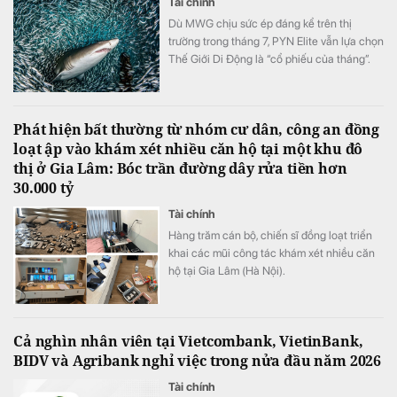
Tài chính
Dù MWG chịu sức ép đáng kể trên thị
trường trong tháng 7, PYN Elite vẫn lựa chọn
Thế Giới Di Động là “cổ phiếu của tháng”.
Đây hiện là khoản đầu tư lớn thứ ba của quỹ
Phát hiện bất thường từ nhóm cư dân, công an đồng
loạt ập vào khám xét nhiều căn hộ tại một khu đô
thị ở Gia Lâm: Bóc trần đường dây rửa tiền hơn
30.000 tỷ
Tài chính
Hàng trăm cán bộ, chiến sĩ đồng loạt triển
khai các mũi công tác khám xét nhiều căn
hộ tại Gia Lâm (Hà Nội).
Cả nghìn nhân viên tại Vietcombank, VietinBank,
BIDV và Agribank nghỉ việc trong nửa đầu năm 2026
Tài chính