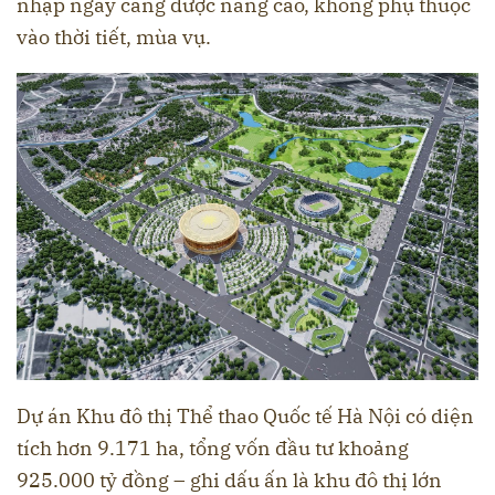
nhập ngày càng được nâng cao, không phụ thuộc
vào thời tiết, mùa vụ.
Dự án Khu đô thị Thể thao Quốc tế Hà Nội có diện
tích hơn 9.171 ha, tổng vốn đầu tư khoảng
925.000 tỷ đồng – ghi dấu ấn là khu đô thị lớn