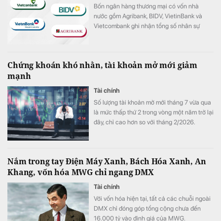
Bốn ngân hàng thương mại có vốn nhà
nước gồm Agribank, BIDV, VietinBank và
Vietcombank ghi nhận tổng số nhân sự
giảm hơn 1.100 người trong 6 tháng đầu
năm 2026.
Chứng khoán khó nhằn, tài khoản mở mới giảm
mạnh
Tài chính
Số lượng tài khoản mở mới tháng 7 vừa qua
là mức thấp thứ 2 trong vòng một năm trở lại
đây, chỉ cao hơn so với tháng 2/2026.
Nắm trong tay Điện Máy Xanh, Bách Hóa Xanh, An
Khang, vốn hóa MWG chỉ ngang DMX
Tài chính
Với vốn hóa hiện tại, tất cả các chuỗi ngoài
DMX chỉ đóng góp tổng cộng chưa đến
16.000 tỷ vào định giá của MWG.