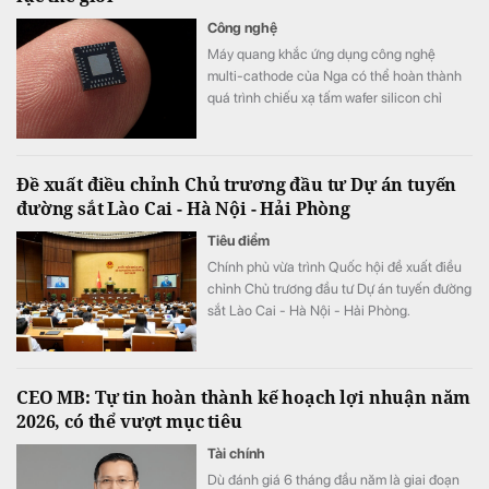
Công nghệ
Máy quang khắc ứng dụng công nghệ
multi-cathode của Nga có thể hoàn thành
quá trình chiếu xạ tấm wafer silicon chỉ
trong khoảng 5 đến 7 phút, thay vì mất 2
tuần như trước đây, tương đương tốc độ xử
lý nhanh hơn tới 3.000 lần.
Đề xuất điều chỉnh Chủ trương đầu tư Dự án tuyến
đường sắt Lào Cai - Hà Nội - Hải Phòng
Tiêu điểm
Chính phủ vừa trình Quốc hội đề xuất điều
chỉnh Chủ trương đầu tư Dự án tuyến đường
sắt Lào Cai - Hà Nội - Hải Phòng.
CEO MB: Tự tin hoàn thành kế hoạch lợi nhuận năm
2026, có thể vượt mục tiêu
Tài chính
Dù đánh giá 6 tháng đầu năm là giai đoạn