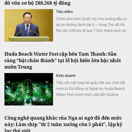
đô vốn sơ bộ 288.268 tỷ đồng
Tiêu điểm
Chính phủ trình Quốc hội chủ trương đầu tư
dự án đường Vành đai 5 - Vùng Thủ đô Hà
Nội dài 349 km, đi qua 7 tỉnh, thành phố với
tổng vốn sơ bộ 288.268 tỷ đồng. Dự án
hướng tới mục tiêu kết nối đồng bộ hạ tầng,
mở rộng không gian phát triển cho toàn
Huda Beach Water Fest cập bến Tam Thanh: Sẵn
vùng.
sàng “bật chân thành” tại lễ hội biển lớn bậc nhất
miền Trung
Kinh doanh
Tiếp nối một mùa hè quẩy hết sức chơi hết
mình từ Đà Nẵng và Nghệ An, Huda Beach
Water Fest chính thức cập bến Quảng
trường biển Tam Thanh ngày 8 - 9/8.
Công nghệ quang khắc của Nga ai ngờ đã đến mức
này: Làm chip "từ 2 tuần xuống còn 5 phút", lập kỷ
lục thế giới