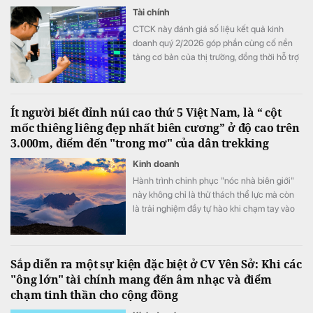
Tài chính
CTCK này đánh giá số liệu kết quả kinh
doanh quý 2/2026 góp phần củng cố nền
tảng cơ bản của thị trường, đồng thời hỗ trợ
mức định giá P/E hấp dẫn của VN-Index.
Ít người biết đỉnh núi cao thứ 5 Việt Nam, là “ cột
mốc thiêng liêng đẹp nhất biên cương” ở độ cao trên
3.000m, điểm đến "trong mơ" của dân trekking
Kinh doanh
Hành trình chinh phục "nóc nhà biên giới"
này không chỉ là thử thách thể lực mà còn
là trải nghiệm đầy tự hào khi chạm tay vào
cột mốc chủ quyền thiêng liêng giữa đại
ngàn Tây Bắc.
Sắp diễn ra một sự kiện đặc biệt ở CV Yên Sở: Khi các
"ông lớn" tài chính mang đến âm nhạc và điểm
chạm tinh thần cho cộng đồng