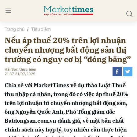
Trang chủ
Tiêu điểm
bình luận
Nếu áp thuế 20% trên lợi nhuận
chuyển nhượng bất động sản thị
trường có nguy cơ bị “đóng băng”
Hải Sơn thực hiện
21:37 31/07/2025
Chia sẻ với MarketTimes về dự thảo Luật Thuế
Hủy
G
thu nhập cá nhân, trong đó có việc áp thuế 20%
trên lợi nhuận từ chuyển nhượng bất động sản,
ông Nguyễn Quốc Anh, Phó Tổng giám đốc
Batdongsan.com.vn đánh giá, về mặt bản chất
chính sách này hợp lý, tuy nhiên cần thực hiện