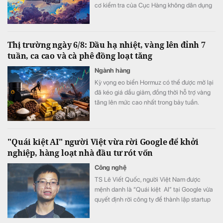
cơ kiểm tra của Cục Hàng không dân dụng
Nhật Bản khi đang hạ cánh xuống sân bay
Haneda, Tokyo.
Thị trường ngày 6/8: Dầu hạ nhiệt, vàng lên đỉnh 7
tuần, ca cao và cà phê đồng loạt tăng
Ngành hàng
Kỳ vọng eo biển Hormuz có thể được mở lại
đã kéo giá dầu giảm, đồng thời hỗ trợ vàng
tăng lên mức cao nhất trong bảy tuần.
Trong khi đó, nhóm hàng hóa nông sản như
ca cao, đường và cà phê tiếp tục đi lên nhờ
lo ngại về nguồn cung, còn quặng sắt được
"Quái kiệt AI" người Việt vừa rời Google để khởi
hỗ trợ bởi triển vọng thiếu hụt nguồn cung
nghiệp, hàng loạt nhà đầu tư rót vốn
dài hạn.
Công nghệ
TS Lê Viết Quốc, người Việt Nam được
mệnh danh là “Quái kiệt AI” tại Google vừa
quyết định rời công ty để thành lập startup
riêng.