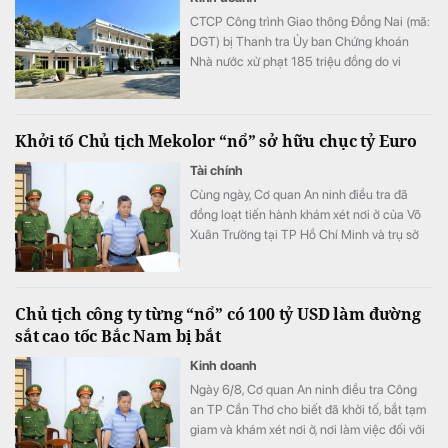
CTCP Công trình Giao thông Đồng Nai (mã:
DGT) bị Thanh tra Ủy ban Chứng khoán
Nhà nước xử phạt 185 triệu đồng do vi
phạm quy định về công bố thông tin trên thị
trường chứng khoán và trái phiếu doanh
nghiệp.
Khởi tố Chủ tịch Mekolor “nổ” sở hữu chục tỷ Euro
Tài chính
Cùng ngày, Cơ quan An ninh điều tra đã
đồng loạt tiến hành khám xét nơi ở của Võ
Xuân Trường tại TP Hồ Chí Minh và trụ sở
Công ty CP Mekolor trên đường Lý Tự Trọng,
TP Cần Thơ.
Chủ tịch công ty từng “nổ” có 100 tỷ USD làm đường
sắt cao tốc Bắc Nam bị bắt
Kinh doanh
Ngày 6/8, Cơ quan An ninh điều tra Công
an TP Cần Thơ cho biết đã khởi tố, bắt tạm
giam và khám xét nơi ở, nơi làm việc đối với