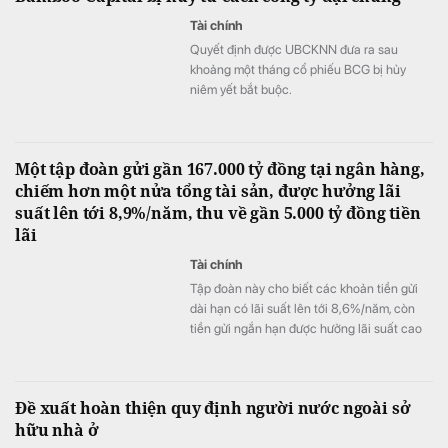
Tài chính
Quyết định được UBCKNN đưa ra sau
khoảng một tháng cổ phiếu BCG bị hủy
niêm yết bắt buộc.
Một tập đoàn gửi gần 167.000 tỷ đồng tại ngân hàng,
chiếm hơn một nửa tổng tài sản, được hưởng lãi
suất lên tới 8,9%/năm, thu về gần 5.000 tỷ đồng tiền
lãi
Tài chính
Tập đoàn này cho biết các khoản tiền gửi
dài hạn có lãi suất lên tới 8,6%/năm, còn
tiền gửi ngắn hạn được hưởng lãi suất cao
nhất là 8,9%/năm.
Đề xuất hoàn thiện quy định người nước ngoài sở
hữu nhà ở