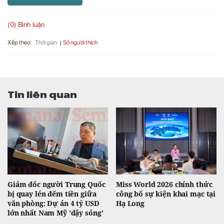
(0) Bình luận
Xếp theo:
Số người thích
Thời gian
Tin liên quan
Giám đốc người Trung Quốc
Miss World 2026 chính thức
bị quay lén đếm tiền giữa
công bố sự kiện khai mạc tại
văn phòng: Dự án 4 tỷ USD
Hạ Long
lớn nhất Nam Mỹ 'dậy sóng'