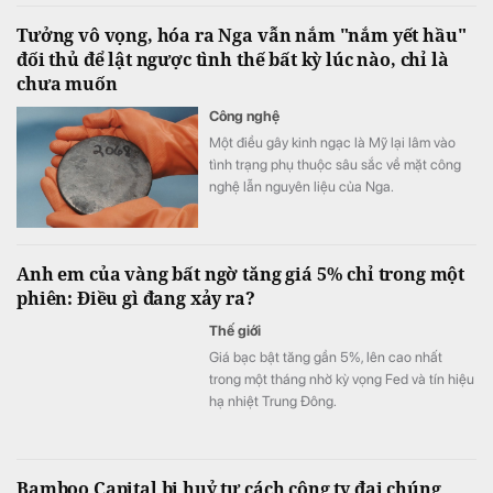
Tưởng vô vọng, hóa ra Nga vẫn nắm "nắm yết hầu"
đối thủ để lật ngược tình thế bất kỳ lúc nào, chỉ là
chưa muốn
Công nghệ
Một điều gây kinh ngạc là Mỹ lại lâm vào
tình trạng phụ thuộc sâu sắc về mặt công
nghệ lẫn nguyên liệu của Nga.
Anh em của vàng bất ngờ tăng giá 5% chỉ trong một
phiên: Điều gì đang xảy ra?
Thế giới
Giá bạc bật tăng gần 5%, lên cao nhất
trong một tháng nhờ kỳ vọng Fed và tín hiệu
hạ nhiệt Trung Đông.
Bamboo Capital bị huỷ tư cách công ty đại chúng