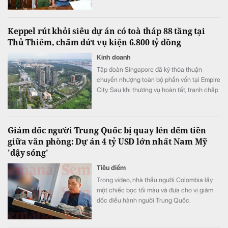
ông Võ Xuân Trường, Chủ tịch HĐQT kiêm
Giám đốc Công ty CP Mekolor.
Keppel rút khỏi siêu dự án có toà tháp 88 tầng tại
Thủ Thiêm, chấm dứt vụ kiện 6.800 tỷ đồng
Kinh doanh
Tập đoàn Singapore đã ký thỏa thuận
chuyển nhượng toàn bộ phần vốn tại Empire
City. Sau khi thương vụ hoàn tất, tranh chấp
giữa Keppel và các đối tác liên doanh cũng
sẽ được khép lại.
Giám đốc người Trung Quốc bị quay lén đếm tiền
giữa văn phòng: Dự án 4 tỷ USD lớn nhất Nam Mỹ
'dậy sóng'
Tiêu điểm
Trong video, nhà thầu người Colombia lấy
một chiếc bọc tối màu và đưa cho vị giám
đốc điều hành người Trung Quốc.