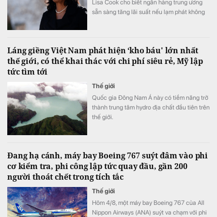
Lisa Cook cho biết ngân hàng trung ương
sẵn sàng tăng lãi suất nếu lạm phát không
sớm hạ nhiệt.
Láng giềng Việt Nam phát hiện ‘kho báu' lớn nhất
thế giới, có thể khai thác với chi phí siêu rẻ, Mỹ lập
tức tìm tới
Thế giới
Quốc gia Đông Nam Á này có tiềm năng trở
thành trung tâm hydro địa chất đầu tiên trên
thế giới.
Đang hạ cánh, máy bay Boeing 767 suýt đâm vào phi
cơ kiểm tra, phi công lập tức quay đầu, gần 200
người thoát chết trong tích tắc
Thế giới
Hôm 4/8, một máy bay Boeing 767 của All
Nippon Airways (ANA) suýt va chạm với phi