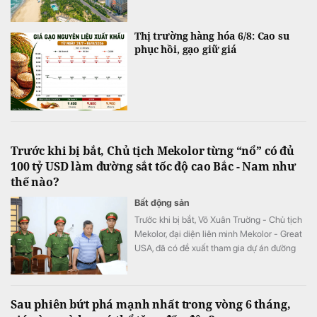
Thị trường hàng hóa 6/8: Cao su
phục hồi, gạo giữ giá
Trước khi bị bắt, Chủ tịch Mekolor từng “nổ” có đủ
100 tỷ USD làm đường sắt tốc độ cao Bắc - Nam như
thế nào?
Bất động sản
Trước khi bị bắt, Võ Xuân Truờng - Chủ tịch
Mekolor, đại diện liên minh Mekolor - Great
USA, đã có đề xuất tham gia dự án đường
sắt cao tốc Bắc - Nam với tổng vốn lên tới
100 tỷ USD, theo hình thức đầu tư trực tiếp
bằng vốn tự có.
Sau phiên bứt phá mạnh nhất trong vòng 6 tháng,