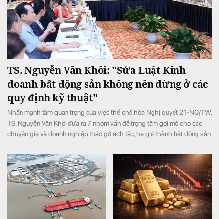
TS. Nguyễn Văn Khôi: "Sửa Luật Kinh
doanh bất động sản không nên dừng ở các
quy định kỹ thuật"
Nhấn mạnh tầm quan trọng của việc thể chế hóa Nghị quyết 21-NQ/TW,
TS. Nguyễn Văn Khôi đưa ra 7 nhóm vấn đề trọng tâm gợi mở cho các
chuyên gia và doanh nghiệp tháo gỡ ách tắc, hạ giá thành bất động sản
và bảo vệ quyền lợi người dân.