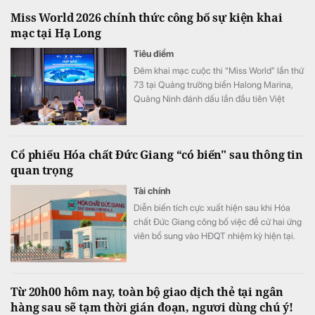
Miss World 2026 chính thức công bố sự kiện khai
mạc tại Hạ Long
Tiêu điểm
Đêm khai mạc cuộc thi “Miss World” lần thứ
73 tại Quảng trường biển Halong Marina,
Quảng Ninh đánh dấu lần đầu tiên Việt
Nam đăng cai tổ chức cuộc thi sắc đẹp
hàng đầu thế giới “Miss World”. Chặng hành
trình tại Quảng Ninh từ ngày 8 đến 12/8 là
Cổ phiếu Hóa chất Đức Giang “có biến" sau thông tin
cơ hội để tỉnh Quảng Ninh giới thiệu đến
quan trọng
đông đảo du khách và khán giả quốc tế
hình ảnh của một đô thị du lịch ven biển
Tài chính
hiện đại và năng động, một điểm đến di sản
Diễn biến tích cực xuất hiện sau khi Hóa
giàu bản sắc văn hóa.
chất Đức Giang công bố việc đề cử hai ứng
viên bổ sung vào HĐQT nhiệm kỳ hiện tại.
Từ 20h00 hôm nay, toàn bộ giao dịch thẻ tại ngân
hàng sau sẽ tạm thời gián đoạn, ngươi dùng chú ý!