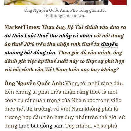
Ông Nguyễn Quốc Anh, Phó Tổng giám đốc
Batdongsan.com.vn.
MarketTimes
: Thưa ông, Bộ Tài chính vừa đưa ra
dự thảo Luật thuế thu nhập cá nhân
với nội dung
áp thuế 20% trên thu nhập tính thuế từ
chuyển
nhượng bất động sản
. Theo góc độ của mình, ông
đánh giá việc áp thuế suất này có thực sự phù hợp
với bối cảnh
của
Việt Nam hiện nay hay không?
Ông Nguyễn Quốc Anh:
Vâng, tôi nghĩ rằng đầu
tiên chúng ta phải thừa nhận rằng thuế là một
công cụ rất quan trọng của Nhà nước trong việc
điều tiết thị trường, và Việt Nam không phải là
trường hợp đầu tiên hay duy nhất trên thế giới sử
dụng
thuế bất động sản
. Tuy nhiên, về sự phù