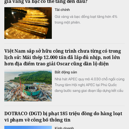
giá vàng và bạc có thể tăng đến đâu?
Tài chính
Giá vàng và bạc đồng loạt tăng hơn 4%
trong một phiên.
Việt Nam sắp sở hữu công trình chưa từng có trong
lịch sử: Mái thép 12.000 tấn đã lắp đủ nhịp, nơi lớn
hơn địa điểm trao giải Oscar cũng dần lộ diện
Bất động sản
Nhà hát APEC quy mô 4.030 chỗ ngồi cùng
Trung tâm Hội nghị APEC tại Phú Quốc
đang bước sang giai đoạn lắp dựng kết cấu
thép, triển khai hệ thống cơ điện và hoàn
thiện.
DOTRACO (DGT) bị phạt 185 triệu đồng do hàng loạt
vi phạm về công bố thông tin
Kinh doanh