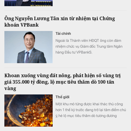
Ông Nguyễn Lương Tân xin từ nhiệm tại Chứng
khoán VPBank
Tài chính
Ngoài là Thành viên HĐQT ông còn đảm
nhiệm chức vụ Giám đốc Trung tâm Ngân
hàng Đầu tư VPBankS.
Khoan xuống vùng đất nông, phát hiện số vàng trị
giá 355.000 tỷ đồng, lộ mục tiêu thăm dò 100 tấn
vàng
Thế giới
Một khu mỏ từng được khai thác thủ công
hơn 1 thế kỷ trước đang trở lại tâm điểm chú
ý, hé lộ mục tiêu thăm dò tương đương
khoảng 68-100 tấn vàng quy đổi.