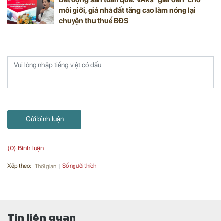
Bất động sản tuần qua: VARs “giải oan” cho
môi giới, giá nhà đất tăng cao làm nóng lại
chuyện thu thuế BĐS
Gửi bình luận
(0) Bình luận
Xếp theo:
Số người thích
Thời gian
Tin liên quan