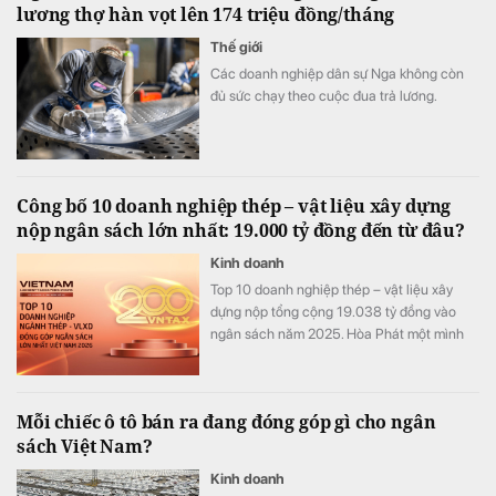
lương thợ hàn vọt lên 174 triệu đồng/tháng
Thế giới
Các doanh nghiệp dân sự Nga không còn
đủ sức chạy theo cuộc đua trả lương.
Công bố 10 doanh nghiệp thép – vật liệu xây dựng
nộp ngân sách lớn nhất: 19.000 tỷ đồng đến từ đâu?
Kinh doanh
Top 10 doanh nghiệp thép – vật liệu xây
dựng nộp tổng cộng 19.038 tỷ đồng vào
ngân sách năm 2025. Hòa Phát một mình
đóng góp 68% toàn bảng, nhưng phía sau
con số này là những cấu trúc rất khác nhau.
Mỗi chiếc ô tô bán ra đang đóng góp gì cho ngân
sách Việt Nam?
Kinh doanh