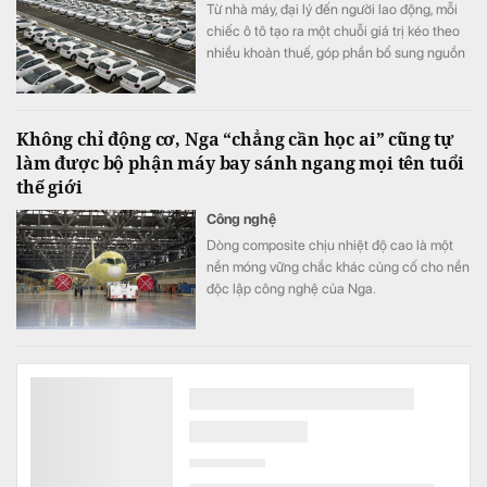
Từ nhà máy, đại lý đến người lao động, mỗi
chiếc ô tô tạo ra một chuỗi giá trị kéo theo
nhiều khoản thuế, góp phần bổ sung nguồn
lực để đầu tư hạ tầng và phát triển kinh tế -
xã hội.
Không chỉ động cơ, Nga “chẳng cần học ai” cũng tự
làm được bộ phận máy bay sánh ngang mọi tên tuổi
thế giới
Công nghệ
Dòng composite chịu nhiệt độ cao là một
nền móng vững chắc khác củng cố cho nền
độc lập công nghệ của Nga.