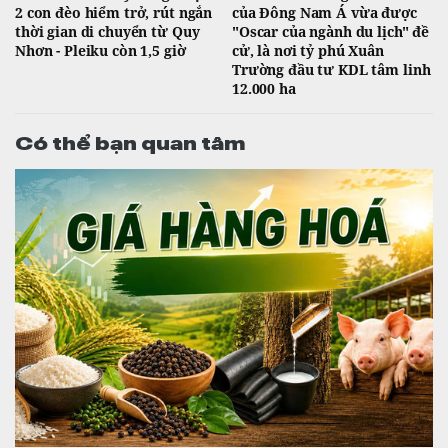
2 con đèo hiểm trở, rút ngắn
của Đông Nam Á vừa được
thời gian di chuyển từ Quy
"Oscar của ngành du lịch" đề
Nhơn - Pleiku còn 1,5 giờ
cử, là nơi tỷ phú Xuân
Trường đầu tư KDL tâm linh
12.000 ha
Có thể bạn quan tâm