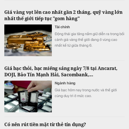
Giá vàng vọt lên cao nhất gần 2 tháng, quỹ vàng lớn
nhất thế giới tiếp tục "gom hàng"
Tài chính
Động thái gia tăng nắm giữ diễn ra trong bối
cảnh giá vàng thế giới đang ở vùng cao
nhất kể từ giữa tháng 6.
Giá bạc thỏi, bạc miếng sáng ngày 7/8 tại Ancarat,
DOJI, Bảo Tín Mạnh Hải, Sacombank,...
Ngành hàng
Giá bạc hôm nay trong nước và thế giới
cùng duy trì ở mức cao.
Có nên rút tiền mặt từ thẻ tín dụng?