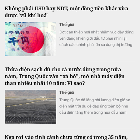
Không phải USD hay NDT, một đồng tiền khác vừa
được 'vũ khí hoá'
Thế giới
Đợt can thiệp mới nhất nhằm vực dậy đồng
yen đang khiến giới đầu tư phải nhìn lại
cách các chính phủ lớn sử dụng thị trường
ngoại hối.
Thừa điện sạch đủ cho cả nước dùng trong nửa
năm, Trung Quốc vẫn “xả bỏ", mở nhà máy điện
than nhiều nhất 10 năm: Vì sao?
Thế giới
Trung Quốc đã lãng phí lượng điện gió và
điện mặt trời đủ để đáp ứng toàn bộ nhu
cầu điện tăng thêm trong nửa đầu năm
2026. Tuy nhiên, do hạn chế của hệ thống
truyền tải, sản lượng điện than vẫn tăng trở
lại.
Nga rơi vào tình cảnh chưa từng có trong 35 năm,