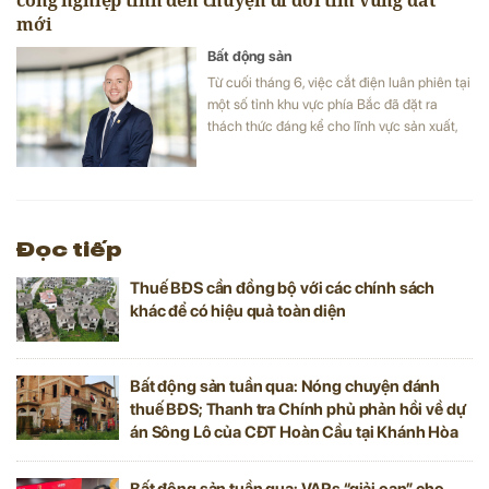
công nghiệp tính đến chuyện di dời tìm vùng đất
mới
Bất động sản
Từ cuối tháng 6, việc cắt điện luân phiên tại
một số tỉnh khu vực phía Bắc đã đặt ra
thách thức đáng kể cho lĩnh vực sản xuất,
khu công nghiệp, chế xuất tại các tỉnh trọng
điểm.
Đọc tiếp
Thuế BĐS cần đồng bộ với các chính sách
khác để có hiệu quả toàn diện
Bất động sản tuần qua: Nóng chuyện đánh
thuế BĐS; Thanh tra Chính phủ phản hồi về dự
án Sông Lô của CĐT Hoàn Cầu tại Khánh Hòa