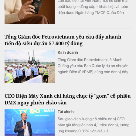
Lần đầu tiên tại Việt Nam, một hệ sinh thái
chất lượng – đẳng cấp – khác biệt và toàn
diện được Ngân hàng TMCP Quốc Dân
(NCB) hợp tác cùng Sun Group kiến tạo, mở
ra chuẩn mực mới về phong cách sống, nơi
mỗi trải nghiệm đều được nâng tầm bằng
Tổng Giám đốc Petrovietnam yêu cầu đẩy nhanh
những đặc quyền cao nhất.
tiến độ siêu dự án 57.600 tỷ đồng
Kinh doanh
Tổng Giám đốc Petrovietnam Lê Mạnh
Cường yêu cầu Ban Quản lý dự án chuyên
ngành Điện (PVPMB) cùng các đơn vị đẩy
nhanh tiến độ các dự án điện Ô Môn III, Ô
Môn IV, bảo đảm đồng bộ toàn chuỗi, phát
huy tối đa hiệu quả nguồn khí Lô B.
CEO Điện Máy Xanh chi hàng chục tỷ "gom" cổ phiếu
DMX ngay phiên chào sàn
Tài chính
Sau giao dịch, lượng cổ phiếu do vị CEO
nắm giữ tăng lên hơn 4,1 triệu đơn vị, tương
ứng khoảng 0,32% vốn điều lệ.