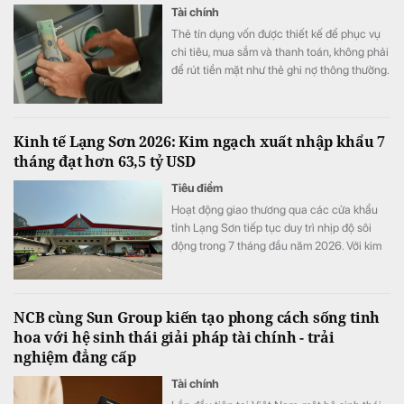
Tài chính
Thẻ tín dụng vốn được thiết kế để phục vụ
chi tiêu, mua sắm và thanh toán, không phải
để rút tiền mặt như thẻ ghi nợ thông thường.
Nhiều người vẫn xem đây là một khoản vay
nhanh trong lúc kẹt tiền mà không lường
trước chi phí thực sự phải trả. Trước khi sử
Kinh tế Lạng Sơn 2026: Kim ngạch xuất nhập khẩu 7
dụng dịch vụ này của thẻ tín dụng, người
tháng đạt hơn 63,5 tỷ USD
dùng cần lưu ý một số điều.
Tiêu điểm
Hoạt động giao thương qua các cửa khẩu
tỉnh Lạng Sơn tiếp tục duy trì nhịp độ sôi
động trong 7 tháng đầu năm 2026. Với kim
ngạch xuất nhập khẩu cán mốc 63,56 tỷ
USD (tăng 43,2% so với cùng kỳ) và doanh
thu vận tải logistics tăng gần 20%.
NCB cùng Sun Group kiến tạo phong cách sống tinh
hoa với hệ sinh thái giải pháp tài chính - trải
nghiệm đẳng cấp
Tài chính