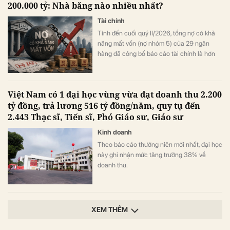
200.000 tỷ: Nhà băng nào nhiều nhất?
Tài chính
Tính đến cuối quý II/2026, tổng nợ có khả
năng mất vốn (nợ nhóm 5) của 29 ngân
hàng đã công bố báo cáo tài chính là hơn
202.200 tỷ đồng, tăng gần 10.800 tỷ đồng,
tương đương 6% so với cuối năm 2025.
Việt Nam có 1 đại học vùng vừa đạt doanh thu 2.200
tỷ đồng, trả lương 516 tỷ đồng/năm, quy tụ đến
2.443 Thạc sĩ, Tiến sĩ, Phó Giáo sư, Giáo sư
Kinh doanh
Theo báo cáo thường niên mới nhất, đại học
này ghi nhận mức tăng trưởng 38% về
doanh thu.
XEM THÊM