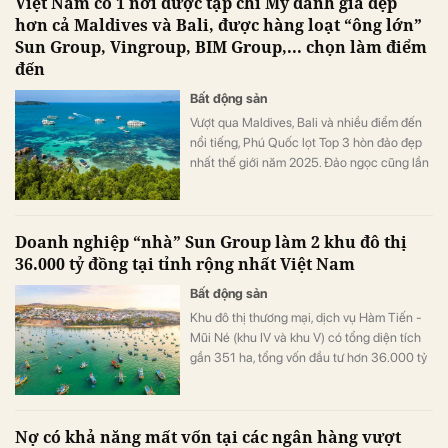
Việt Nam có 1 nơi được tạp chí Mỹ đánh giá đẹp
vàng tiếp tục đi lên và hướng tới tuần tăng
hơn cả Maldives và Bali, được hàng loạt “ông lớn”
mạnh nhất kể từ tháng 1.
Sun Group, Vingroup, BIM Group,... chọn làm điểm
đến
Bất động sản
Vượt qua Maldives, Bali và nhiều điểm đến
nổi tiếng, Phú Quốc lọt Top 3 hòn đảo đẹp
nhất thế giới năm 2025. Đảo ngọc cũng lần
thứ 4 liên tiếp được World Travel Awards
trao danh hiệu “Điểm đến biển đảo thiên
nhiên hàng đầu thế giới 2025”.
Doanh nghiệp “nhà” Sun Group làm 2 khu đô thị
36.000 tỷ đồng tại tỉnh rộng nhất Việt Nam
Bất động sản
Khu đô thị thương mại, dịch vụ Hàm Tiến -
Mũi Né (khu IV và khu V) có tổng diện tích
gần 351 ha, tổng vốn đầu tư hơn 36.000 tỷ
đồng.
Nợ có khả năng mất vốn tại các ngân hàng vượt