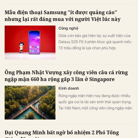
Mẫu điện thoại Samsung "ít được quảng cáo"
nhưng lại rất đáng mua với người Việt lúc này
Công nghệ
Giữa cơn bão giá hiện tại, sự xuất hiện của
Galaxy S25 FE ở phân khúc giá quanh mốc
13 triệu đồng là lựa chọn phù hợp.
Ông Phạm Nhật Vượng xây công viên câu cá rừng
ngập mặn 660 ha rộng gấp 3 lần ở Singapore
Kinh doanh
Rừng ngập mặn hiện nay đang được nhiều
quốc gia coi là tài sản sinh thái quan trọng.
Tại Việt Nam, một công viên rừng ngập mặn
quy mô khoảng 800 ha đang được quy
hoạch trong đại đô thị Hạ Long Xanh,
Quảng Ninh.
Đại Quang Minh bất ngờ bổ nhiệm 2 Phó Tổng