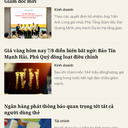
Giám đốc mới
Kinh doanh
Theo các quyết định bổ nhiệm, ông Trần
Anh Long giữ chức Phó Tổng Giám đốc Đại
Quang Minh, phụ trách Dự án Hạ tầng giao
thông; ông Nguyễn Phi Hùng giữ chức Phó
Tổng Giám đốc Đại Quang Minh, phụ trách
Thi công xây dựng Bất động sản & Khu đô
Giá vàng hôm nay 7/8 diễn biến bất ngờ: Bảo Tín
thị - Khu công nghiệp.
Mạnh Hải, Phú Quý đồng loạt điều chỉnh
Kinh doanh
Sau khi chạm mốc 144 triệu đồng/lượng, giá
vàng trong nước bất ngờ đảo chiều giảm
mạnh.
Ngân hàng phát thông báo quan trọng tới tất cả
người dùng thẻ
Tài chính
Người dùng lưu ý kiểm tra tình trạng chip