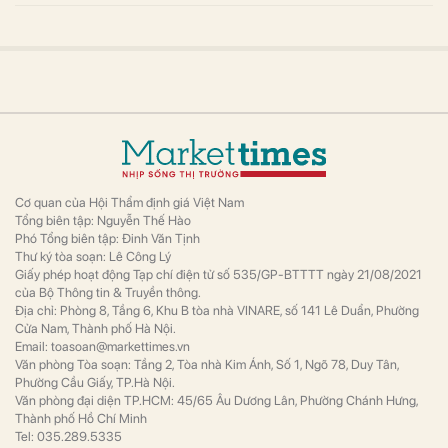
Cơ quan của Hội Thẩm định giá Việt Nam
Tổng biên tập: Nguyễn Thế Hào
Phó Tổng biên tập: Đinh Văn Tịnh
Thư ký tòa soạn: Lê Công Lý
Giấy phép hoạt động Tạp chí điện tử số 535/GP-BTTTT ngày 21/08/2021
của Bộ Thông tin & Truyền thông.
Địa chỉ: Phòng 8, Tầng 6, Khu B tòa nhà VINARE, số 141 Lê Duẩn, Phường
Cửa Nam, Thành phố Hà Nội.
Email: toasoan@markettimes.vn
Văn phòng Tòa soạn: Tầng 2, Tòa nhà Kim Ánh, Số 1, Ngõ 78, Duy Tân,
Phường Cầu Giấy, TP.Hà Nội.
Văn phòng đại diện TP.HCM: 45/65 Âu Dương Lân, Phường Chánh Hưng,
Thành phố Hồ Chí Minh
Tel: 035.289.5335