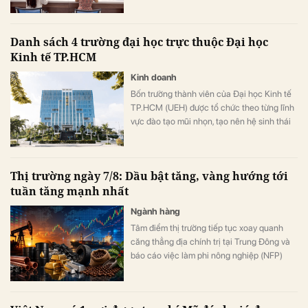
Danh sách 4 trường đại học trực thuộc Đại học
Kinh tế TP.HCM
Kinh doanh
Bốn trường thành viên của Đại học Kinh tế
TP.HCM (UEH) được tổ chức theo từng lĩnh
vực đào tạo mũi nhọn, tạo nên hệ sinh thái
giáo dục đa ngành của nhà trường.
Thị trường ngày 7/8: Dầu bật tăng, vàng hướng tới
tuần tăng mạnh nhất
Ngành hàng
Tâm điểm thị trường tiếp tục xoay quanh
căng thẳng địa chính trị tại Trung Đông và
báo cáo việc làm phi nông nghiệp (NFP)
của Mỹ. Giá dầu tăng trở lại do lo ngại về eo
biển Hormuz, kéo theo nhiều mặt hàng
nguyên liệu khác phục hồi. Trong khi đó,