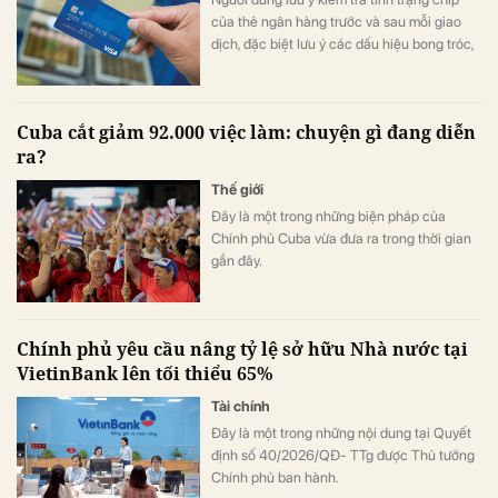
của thẻ ngân hàng trước và sau mỗi giao
dịch, đặc biệt lưu ý các dấu hiệu bong tróc,
nứt, lệch vị trí hoặc bất thường.
Cuba cắt giảm 92.000 việc làm: chuyện gì đang diễn
ra?
Thế giới
Đây là một trong những biện pháp của
Chính phủ Cuba vừa đưa ra trong thời gian
gần đây.
Chính phủ yêu cầu nâng tỷ lệ sở hữu Nhà nước tại
VietinBank lên tối thiểu 65%
Tài chính
Đây là một trong những nội dung tại Quyết
định số 40/2026/QĐ- TTg được Thủ tướng
Chính phủ ban hành.