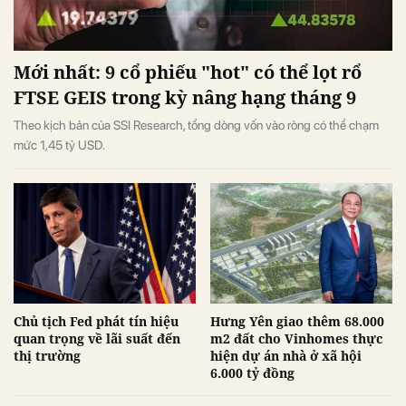
Mới nhất: 9 cổ phiếu "hot" có thể lọt rổ
FTSE GEIS trong kỳ nâng hạng tháng 9
Theo kịch bản của SSI Research, tổng dòng vốn vào ròng có thể chạm
mức 1,45 tỷ USD.
Chủ tịch Fed phát tín hiệu
Hưng Yên giao thêm 68.000
quan trọng về lãi suất đến
m2 đất cho Vinhomes thực
thị trường
hiện dự án nhà ở xã hội
6.000 tỷ đồng