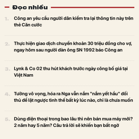
Đọc nhiều
1.
Công an yêu cầu người dân kiểm tra lại thông tin này trên
thẻ Căn cước
2.
Thực hiện giao dịch chuyển khoản 30 triệu đồng cho vợ,
ngay hôm sau người đàn ông SN 1992 báo Công an
3.
Lynk & Co 02 thu hút khách trước ngày công bố giá tại
Việt Nam
4.
Tưởng vô vọng, hóa ra Nga vẫn nắm "nắm yết hầu" đối
thủ để lật ngược tình thế bất kỳ lúc nào, chỉ là chưa muốn
5.
Dùng điện thoại trong bao lâu thì nên bán mua máy mới?
2 năm hay 5 năm? Câu trả lời sẽ khiến bạn bất ngờ