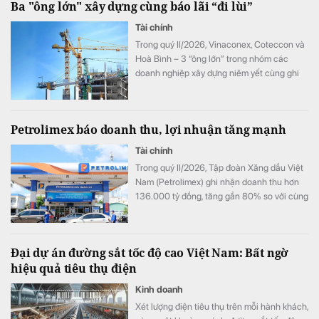
Ba "ông lớn" xây dựng cùng báo lãi “đi lùi”
Tài chính
Trong quý II/2026, Vinaconex, Coteccon và
Hoà Bình – 3 “ông lớn” trong nhóm các
doanh nghiệp xây dựng niêm yết cùng ghi
nhận sự “đi lùi” của lợi nhuận.
Petrolimex báo doanh thu, lợi nhuận tăng mạnh
Tài chính
Trong quý II/2026, Tập đoàn Xăng dầu Việt
Nam (Petrolimex) ghi nhận doanh thu hơn
136.000 tỷ đồng, tăng gần 80% so với cùng
kỳ và nhỉnh hơn quý đầu năm 38%, lãi trước
thuế đạt trên 3.300 tỷ đồng.
Đại dự án đường sắt tốc độ cao Việt Nam: Bất ngờ
hiệu quả tiêu thụ điện
Kinh doanh
Xét lượng điện tiêu thụ trên mỗi hành khách,