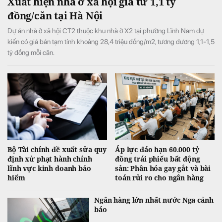
Xuất hiện nhà ở xã hội giá từ 1,1 tỷ
đồng/căn tại Hà Nội
Dự án nhà ở xã hội CT2 thuộc khu nhà ở X2 tại phường Lĩnh Nam dự
kiến có giá bán tạm tính khoảng 28,4 triệu đồng/m2, tương đương 1,1-1,5
tỷ đồng mỗi căn.
Bộ Tài chính đề xuất sửa quy
Áp lực đáo hạn 60.000 tỷ
định xử phạt hành chính
đồng trái phiếu bất động
lĩnh vực kinh doanh bảo
sản: Phân hóa gay gắt và bài
hiểm
toán rủi ro cho ngân hàng
Ngân hàng lớn nhất nước Nga cảnh
báo