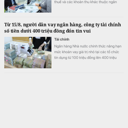
thuế và các khoản thu khác thuộc ngân
sách nhà nước với tổng số tiền hơn 53 tỷ
đồng.
Từ 15/8, người dân vay ngân hàng, công ty tài chính
số tiền dưới 400 triệu đồng đón tin vui
Tài chính
Ngân hàng Nhà nước chính thức nâng hạn
mức khoản vay giá trị nhỏ tại các tổ chức
tín dụng từ 100 triệu đồng lên 400 triệu
đồng từ ngày 15/8. Theo đó, khách vay
không cần chứng minh tài chính hay
phương án sử dụng vốn cho ngân hàng và
Khoan liên tục 5.000 mét xuống đáy biển, phát hiện
công ty tài chính.
mỏ dầu trữ lượng 10 tỷ thùng
Thế giới
Mỏ dầu này thu hút sự chú ý của các tập
đoàn khai thác dầu khí lớn.