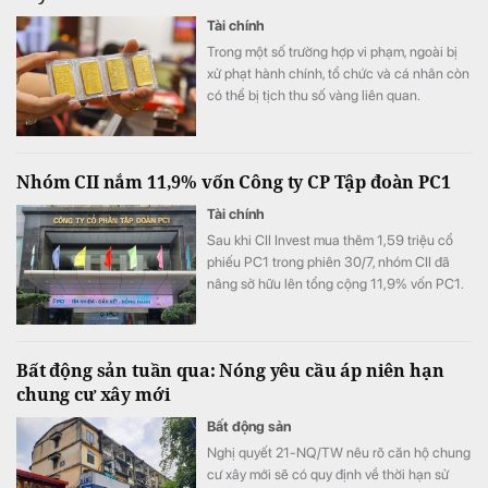
Tài chính
Trong một số trường hợp vi phạm, ngoài bị
xử phạt hành chính, tổ chức và cá nhân còn
có thể bị tịch thu số vàng liên quan.
Nhóm CII nắm 11,9% vốn Công ty CP Tập đoàn PC1
Tài chính
Sau khi CII Invest mua thêm 1,59 triệu cổ
phiếu PC1 trong phiên 30/7, nhóm CII đã
nâng sở hữu lên tổng cộng 11,9% vốn PC1.
Bất động sản tuần qua: Nóng yêu cầu áp niên hạn
chung cư xây mới
Bất động sản
Nghị quyết 21-NQ/TW nêu rõ căn hộ chung
cư xây mới sẽ có quy định về thời hạn sử