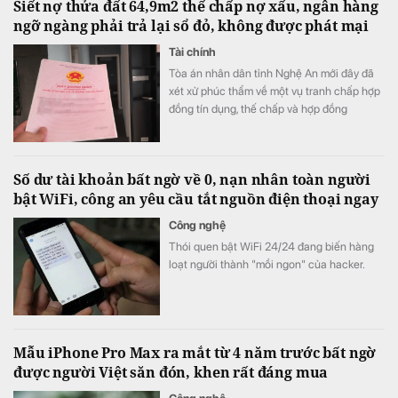
Siết nợ thửa đất 64,9m2 thế chấp nợ xấu, ngân hàng
ngỡ ngàng phải trả lại sổ đỏ, không được phát mại
Tài chính
Tòa án nhân dân tỉnh Nghệ An mới đây đã
xét xử phúc thẩm về một vụ tranh chấp hợp
đồng tín dụng, thế chấp và hợp đồng
chuyển nhượng quyền sử dụng đất.
Số dư tài khoản bất ngờ về 0, nạn nhân toàn người
bật WiFi, công an yêu cầu tắt nguồn điện thoại ngay
Công nghệ
Thói quen bật WiFi 24/24 đang biến hàng
loạt người thành "mồi ngon" của hacker.
Mẫu iPhone Pro Max ra mắt từ 4 năm trước bất ngờ
được người Việt săn đón, khen rất đáng mua