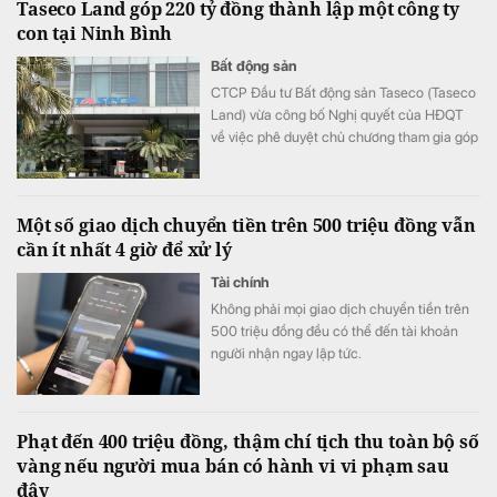
Taseco Land góp 220 tỷ đồng thành lập một công ty
con tại Ninh Bình
Bất động sản
CTCP Đầu tư Bất động sản Taseco (Taseco
Land) vừa công bố Nghị quyết của HĐQT
về việc phê duyệt chủ chương tham gia góp
vốn thành lập công ty.
Một số giao dịch chuyển tiền trên 500 triệu đồng vẫn
cần ít nhất 4 giờ để xử lý
Tài chính
Không phải mọi giao dịch chuyển tiền trên
500 triệu đồng đều có thể đến tài khoản
người nhận ngay lập tức.
Phạt đến 400 triệu đồng, thậm chí tịch thu toàn bộ số
vàng nếu người mua bán có hành vi vi phạm sau
đây