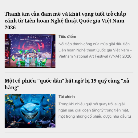
Thanh âm của đam mê và khát vọng tuổi trẻ chắp
cánh từ Liên hoan Nghệ thuật Quốc gia Việt Nam
2026
Tiêu điểm
Nối tiếp thành công của mùa giải đầu tiên,
Liên hoan Nghệ thuật Quốc gia Việt Nam –
Vietnam National Art Festival (VNAF) 2026
tiếp tục khẳng định sức hút khi quy tụ hàng
trăm tài năng trẻ đến từ nhiều tỉnh, thành
trên cả nước.
Một cổ phiếu "quốc dân" bất ngờ bị 19 quỹ cùng "xả
hàng"
Tài chính
Trong khi nhiều quỹ mở quay trở lại giải
ngân sau giai đoạn tăng tỷ trọng tiền mặt,
một trong những cổ phiếu được nhà đầu tư
ưa chuộng nhất thị trường lại bất ngờ trở
thành tâm điểm bán ròng của các quỹ trong
tháng 6.