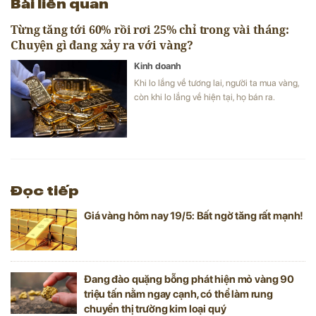
Bài liên quan
Từng tăng tới 60% rồi rơi 25% chỉ trong vài tháng:
Chuyện gì đang xảy ra với vàng?
Kinh doanh
Khi lo lắng về tương lai, người ta mua vàng,
còn khi lo lắng về hiện tại, họ bán ra.
Đọc tiếp
Giá vàng hôm nay 19/5: Bất ngờ tăng rất mạnh!
Đang đào quặng bỗng phát hiện mỏ vàng 90
triệu tấn nằm ngay cạnh, có thể làm rung
chuyển thị trường kim loại quý