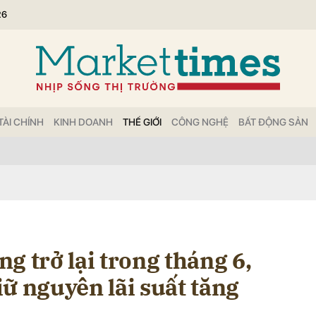
26
bình luận
TÀI CHÍNH
KINH DOANH
THẾ GIỚI
CÔNG NGHỆ
BẤT ĐỘNG SẢN
Hủy
G
g trở lại trong tháng 6,
ữ nguyên lãi suất tăng