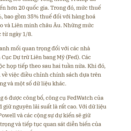
đến hơn 20 quốc gia. Trong đó, mức thuế
, bao gồm 35% thuế đối với hàng hoá
co và Liên minh châu Âu. Những mức
c từ ngày 1/8.
anh mối quan trọng đối với các nhà
Cục Dự trữ Liên bang Mỹ (Fed ). Các
ộc họp tiếp theo sau hai tuần nữa. Khi đó,
 về việc điều chỉnh chính sách dựa trên
ộng và một số dữ liệu khác.
ng 6 được công bố, công cụ FedWatch của
iữ nguyên lãi suất là rất cao. Với dữ liệu
owell và các cộng sự dự kiến sẽ giữ
trọng và tiếp tục quan sát diễn biến của