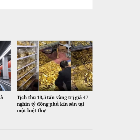
Hà
Tịch thu 13,5 tấn vàng trị giá 47
nghìn tỷ đồng phủ kín sàn tại
một biệt thự