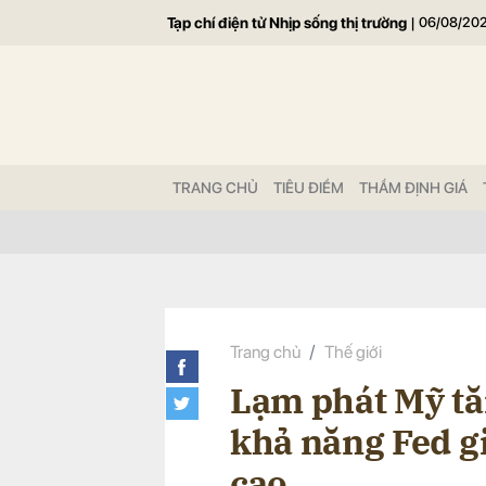
Tạp chí điện tử Nhịp sống thị trường
|
06/08/20
Gửi 
TRANG CHỦ
TIÊU ĐIỂM
THẨM ĐỊNH GIÁ
Trang chủ
Thế giới
Lạm phát Mỹ tăn
khả năng Fed gi
cao