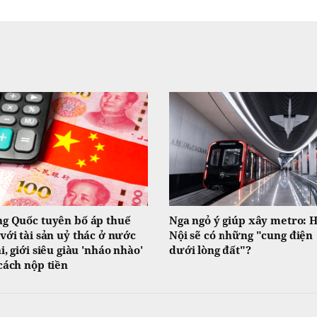
g Quốc tuyên bố áp thuế
Nga ngỏ ý giúp xây metro: 
với tài sản uỷ thác ở nước
Nội sẽ có những "cung điện
i, giới siêu giàu 'nháo nhào'
dưới lòng đất"?
cách nộp tiền